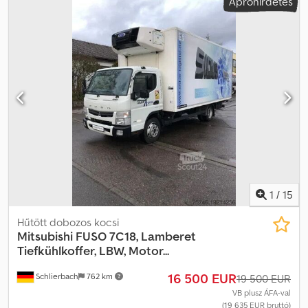
Apróhirdetés
hogy aztán más ügyfeleknek is ajánlhassa cégünket. Felhívjuk Önt,
hogy lépjen kapcsolatba velünk, és vegye igénybe
szolgáltatásainkat. Targoncára van szüksége? Vegye fel velünk a
kapcsolatot!
1
/
15
Hűtött dobozos kocsi
Mitsubishi
FUSO 7C18, Lamberet
Tiefkühlkoffer, LBW, Motor...
16 500 EUR
Schlierbach
762 km
19 500 EUR
VB plusz ÁFA-val
(19 635 EUR bruttó)