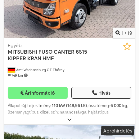
1
/
19
Egyéb
MITSUBISHI
FUSO CANTER 6S15
KIPPER KRAN HMF
Amt Wachsenburg OT Thörey
749 km
Árinformáció
Hívás
Állapot:
új
, teljesítmény:
110 kW (149,56 LE)
, össztömeg:
6 000 kg
,
üzemanyagtípus:
dízel
, szín:
narancssárga
, hajtástípus:
mechanikai
, kibocsátási osztály:
Euro 6
, Gyártási év:
2026
, ülések
száma:
3
, Felszereltség:
ABS, daru, elektronikus
Apróhirdetés
stabilitásprogram (ESP), koromszűrő, központi zár,
légkondicionálás
, Fuso Canter 6S15, háromoldalas billenőplatós