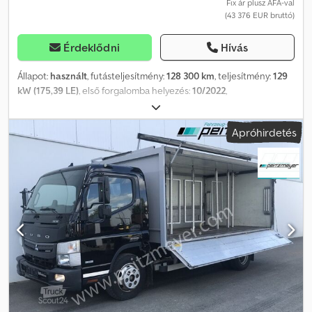
Fix ár plusz ÁFA-val
(43 376 EUR bruttó)
Érdeklődni
Hívás
Állapot:
használt
, futásteljesítmény:
128 300 km
, teljesítmény:
129
kW (175,39 LE)
, első forgalomba helyezés:
10/2022
,
üzemanyagtípus:
dízel
, össztömeg:
10 990 kg
, üzemanyag:
dízel
,
hajtástípus:
mechanikai
, kibocsátási osztály:
Euro 6
, felfüggesztés:
Apróhirdetés
acél
, Felszereltség:
koromszűrő, légkondicionálás, légzsák,
tempomat
, 581 Automata klímaberendezés, F62 Fűthető
visszapillantó tükrök, IH9 Tengelytáv: 4300 mm, MD9 Tempomat,
SA5 Vezető oldali légzsák, SH6 Komfort vezetőülés vízszintes
rugózással. Telefonon hétfőtől péntekig 20:00 óráig, szombaton
16:00 óráig vagyunk elérhetők! További információk:
lízing/finanszírozás és beszámítás lehetséges! Az elírás és köztes
értékesítés jogát fenntartjuk! Minden adat tájékoztató jellegű,
garancia nélkül. Cedjxvpbtepfx Ab Usrf