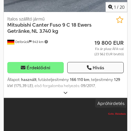
1
/
20
Italos szállító jármű
Mitsubishi
Canter Fuso 9 C 18 Ewers
Getränke, NL 3.740 kg
19 800 EUR
Delbrück
943 km
Fix ár plusz ÁFA-val
(23 562 EUR bruttó)
Érdeklődni
Hívás
Állapot:
használt
, futásteljesítmény:
166 110 km
, teljesítmény:
129
kW (175,39 LE)
, első forgalomba helyezés:
09/2017
,
üzemanyagtípus:
dízel
, saját tömeg:
3 750 kg
, maximális teherbírás:
3 740 kg
, össztömeg:
7 490 kg
, abroncs méret:
205 / 75 R 17,5
,
Apróhirdetés
tengelyelrendezés:
2 tengely
, tengelytáv:
3 400 mm
, következő
vizsga (TÜV):
06/2024
, fékek:
motorfék
, szín:
fekete
, vezetőfülke:
nappali fülke
, hajtástípus:
automata
, kibocsátási osztály:
Euro 6
,
felfüggesztés:
acél
, ülések száma:
3
, rakodótér térfogata:
14 m³
,
raktér hossza:
4 144 mm
, rakodótér szélesség:
2 212 mm
,