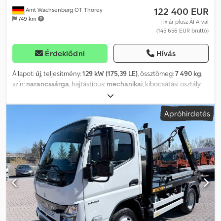
122 400 EUR
Amt Wachsenburg OT Thörey
749 km
Fix ár plusz ÁFA-val
(145 656 EUR bruttó)
Érdeklődni
Hívás
Állapot:
új
, teljesítmény:
129 kW (175,39 LE)
, össztömeg:
7 490 kg
,
szín:
narancssárga
, hajtástípus:
mechanikai
, kibocsátási osztály:
Euro 6
, ülések száma:
3
, teljes szélesség:
1 995 mm
, teljes
magasság:
2 195 mm
, Gyártási év:
2026
, Felszereltség:
ABS,
Apróhirdetés
elektronikus stabilitásprogram (ESP), koromszűrő, központi zár,
légkondicionálás
, Fuso Canter 7C18 felépítményes teherautó
kommunális hidraulikával és Fiedler téli csomaggal. 3,0 literes
turbó dízelmotor, 129 kW / 175 LE, EURO 6d Start/Stop automata 5
fokozatú kézi sebességváltó Tengelytáv 2800 mm Hátulsó tengely
ikerkerekes, automatikus differenciálzárral Tapadó gumik 205/75
R16C 4 tárcsafék Elektronikus stabilitásvezérlő rendszer (ESP)
ABS elektronikus fékerőelosztóval Golyós csatlakozós vonófej 3
év garancia az alap járműre az első forgalomba helyezés napjától,
vagy 100 000 km-ig. Standard kabin a következő felszereltséggel:
Elektromos ablakemelők Elektromosan állítható, fűtött tükrök