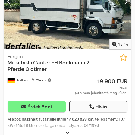
1
/
14
Furgon
Mitsubishi
Canter FH Böckmann 2
Pferde Oldtimer
19 900 EUR
Heilbronn
794 km
Fix ár
(ÁFA nem jeleníthető meg külön)
Érdeklődni
Hívás
Állapot:
használt
, futásteljesítmény:
820 829 km
, teljesítmény:
107
kW (145,48 LE)
, első forgalomba helyezés:
04/1993
,
üzemanyagtípus:
dízel
, össztömeg:
7 490 kg
, következő vizsga