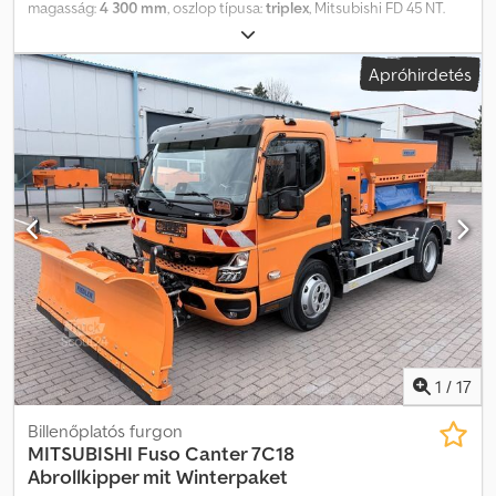
magasság:
4 300 mm
, oszlop típusa:
triplex
, Mitsubishi FD 45 NT.
Évjárat: 2019. Üzemórák: 1529. Önsúly: 6580 kg. CE jelölésű gép.
Dízelmotoros. Kaup forgatóegység. Hidraulikusan állítható villák.
Apróhirdetés
Háromszoros árbocos. 55 kW. Minimális saját magasság: 2250 mm.
Maximális emelési magasság: 4300 mm. Zárt vezetőfülke.
Dízelmotoros. Villák: Hossz: 1200 mm. Szélesség: 150 mm. Vastagság:
50 mm. Gumik: 1: 300-15 NHS. 2: 7.00-12. Kiváló targoncák! Crodpfx
Abszr Nxks Usf Azonosító szám: 119. A Heinhuis általános üzleti
feltételei érvényesek minden Heinhuis által közzétett hirdetésre,
ajánlatra és árajánlatra, valamennyi Heinhuis által kötött
megállapodásra, valamint az azokat megelőző tárgyalásokra.
Bármilyen formában tett válaszával elfogadja a Heinhuis általános
üzleti feltételeinek érvényességét, és nyilatkozik, hogy ezeket a
feltételeket átolvasta. Áraink export nettó árak. = További
információk = Gyártási év: 2019 Üzemórák: 1529 Önsúly: 6580 kg
Magasság: 2250 mm CE jelölés: igen = Céginformációk = További
információkért:
1
/
17
Billenőplatós furgon
MITSUBISHI
Fuso Canter 7C18
Abrollkipper mit Winterpaket