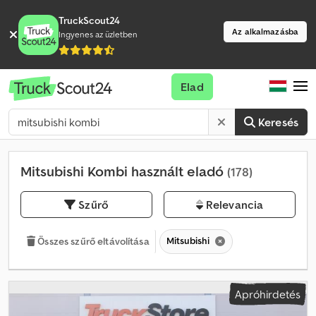
TruckScout24
Az alkalmazásba
Ingyenes az üzletben
Elad
Keresés
Mitsubishi Kombi használt eladó
(178)
Szűrő
Relevancia
Mitsubishi
Összes szűrő eltávolítása
Apróhirdetés