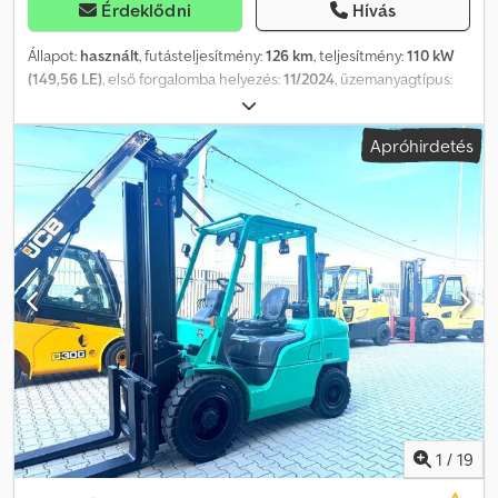
Érdeklődni
Hívás
Állapot:
használt
, futásteljesítmény:
126 km
, teljesítmény:
110 kW
(149,56 LE)
, első forgalomba helyezés:
11/2024
, üzemanyagtípus:
elektromos
, maximális teherbírás:
5 000 kg
, össztömeg:
8 550 kg
,
tengelytáv:
3 400 mm
, szín:
kék
, vezetőfülke:
nappali fülke
,
Apróhirdetés
hajtástípus:
egyéb
, kibocsátási osztály:
Euro 6
, felfüggesztés:
egyéb
, Gyártási év:
2024
, Ez az ajánlat nem kötelező érvényű. A
tévedés és az időközi értékesítés jogát fenntartjuk. Idegen valuta
megadása esetén az aktuális napi árfolyam érvényes. Az érvényes
valuta a jármű helyszínének pénzneme. Tengelyképlet: 4x2,
szimpla fülke, terhelhetőség 4-5 t, megengedett össztömeg 6 t-
tól, tengelytáv: 3400 mm, fűthető visszapillantó tükör, tolatójelző,
vezetőoldali légzsák, tolatókamera is tartozék. Cjdpfxezrimze Ab
Usrf
1
/
19