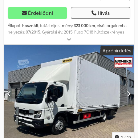
Érdeklődni
Hívás
Állapot:
használt
, futásteljesítmény:
323 000 km
, első forgalomba
helyezés:
07/2015
, Gyártási év:
2015
, Fuso 7C18 hűtőszekrényes
teherautó Carrier Supra 750 hűtőegységgel, Lamberet
felépítménnyel és LBW-vel • EURO 6 károsanyag-kibocsátási
Apróhirdetés
norma • Sebességtartó automatika • laprugós/lengőrugós
felfüggesztés • Automata sebességváltó • ABS • ASR /
kikapcsolható • Légzsák • Klímaberendezés • Központi zár • Dupla
üléssor a társutasnak (3 személyes) • Elektromos ablakemelő •
Ködlámpa • Fényszórómagasság-állítás • Tolatókamera •
Gumiabroncs mérete: 205/75 R17.5 • 7.490 kg megengedett
össztömeg • Saját tömeg: 5.200 kg • Rakodóképesség: 2.300 kg!
LAMBERET hűtőszekrényes felépítmény: • 12 raklaphely • Puha fal,
3 részes; hosszában mozgatható • Hőszigetelő függöny • Hátsó
portálajtók • Jobb oldali oldalajtó • Alumínium védelemcsíkok,
jobbra és balra, alul • Kétoldali rögzítősínek, jobbra és balra • Padló:
alumínium bordázott lemez • Felépítmény belső méretei: 5.200 x
2.470 x 2.450 mm Crodpfx Ajwmn Sujb Uef • Dhollandia DLHM 10
rakodólap, álló CARRIER Supra 750 hűtőegység: • Dízel /
1
/
12