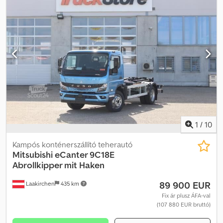
1
/
10
Kampós konténerszállító teherautó
Mitsubishi
eCanter 9C18E
Abrollkipper mit Haken
89 900 EUR
Laakirchen
435 km
Fix ár plusz ÁFA-val
(107 880 EUR bruttó)