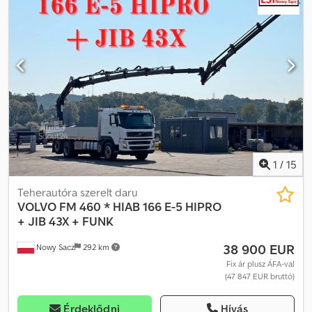
Futásteljesítmény: 500 km • Hajtás: 8x4 • Saját tömeg: 31 870 kg •
Tengelytáv: 1995 / 2905 / 1370 mm • Méretek (H × Sz × M): 9900 ×
2550 × 4000 mm • Tengelyterhelés: 9000 / 9000 / 13000 / 13000 kg
• Felépítmény: Fassi F1450-8, JIB L826-tal, csörlővel és elülső
támasztóval • Rakfelület: 4100 mm + 1200 mm • Elérhetőség:
azonnal
1
/
15
Teherautóra szerelt daru
VOLVO
FM 460 * HIAB 166 E-5 HIPRO
+ JIB 43X + FUNK
38 900 EUR
Nowy Sacz
292 km
Fix ár plusz ÁFA-val
(47 847 EUR bruttó)
Érdeklődni
Hívás