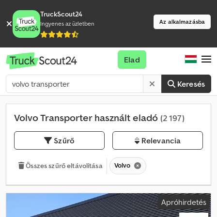
TruckScout24
Az alkalmazásba
Ingyenes az üzletben
Elad
Keresés
Volvo Transporter használt eladó
(2 197)
Szűrő
Relevancia
Volvo
Összes szűrő eltávolítása
Apróhirdetés