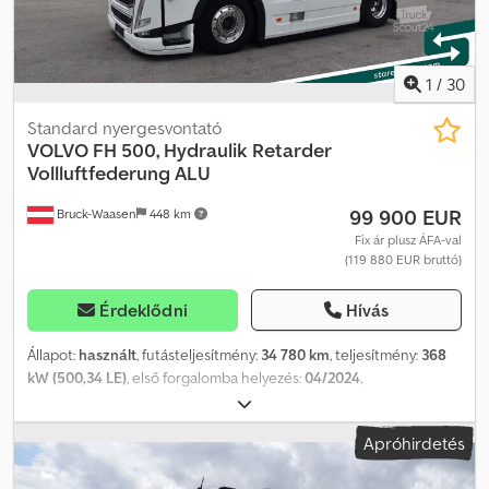
tempomat | rakfelület méretei: H 7,3 m, Sz 2,48 m, M: 2,4 m |
gumiabroncsok: 285/80 R22,5 | A tévedés és az előzetes
értékesítés joga fenntartva. Dsdezpyatepfx Acdekr
1
/
30
Standard nyergesvontató
VOLVO
FH 500, Hydraulik Retarder
Vollluftfederung ALU
99 900 EUR
Bruck-Waasen
448 km
Fix ár plusz ÁFA-val
(119 880 EUR bruttó)
Érdeklődni
Hívás
Állapot:
használt
, futásteljesítmény:
34 780 km
, teljesítmény:
368
kW (500,34 LE)
, első forgalomba helyezés:
04/2024
,
üzemanyagtípus:
dízel
, tengelyelrendezés:
2 tengely
, következő
vizsga (TÜV):
04/2027
, fékek:
retarder
, szín:
fehér
, hajtástípus:
Apróhirdetés
automata
, kibocsátási osztály:
Euro 6
, Gyártási év:
2024
,
Felszereltség:
ABS, légkondicionálás, navigációs rendszer,