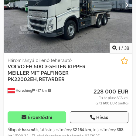
1
/
38
Háromirányú billenő teherautó
VOLVO
FH 500 3-SEITEN KIPPER
MEILLER MIT PALFINGER
PK22002EH, RETARDER
228 000 EUR
Hörsching
417 km
Fix ár plusz ÁFA-val
(273 600 EUR bruttó)
Érdeklődni
Hívás
Állapot:
használt
, futásteljesítmény:
32 164 km
, teljesítmény:
368
kW (500,34 LE)
, első forgalomba helyezés:
03/2025
,