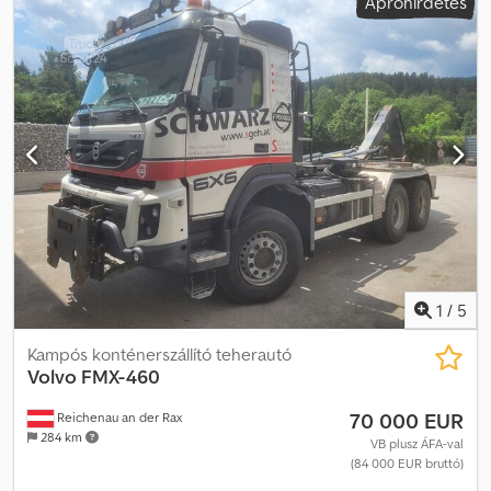
Apróhirdetés
kibocsátási osztály:
Euro 6
, Gyártási év:
2021
, Felszereltség:
ABS,
AdBlue, EBS (Elektronikus fékrendszer), elektromos
ablakemelő, hűtőszekrény, ködlámpák, központi zár,
légkondicionálás, légterelő, tempomat
, = További opciók és
tartozékok = - Laprugós felfüggesztés - Tetős spoiler -
Klímaberendezés - Légrugós ülések - Rádió/CD-lejátszó -
Alvókabín - Oldalsó spoilerek - Napellenző = Megjegyzések =
Volvo FH460 2021 11-2021 Standard fehér YV2RTY0A0NB362711 525
479 km I-save, I-Park, új tachográf G2v2 = További információk =
Első tengely: kormányozható Motor hengerűrtartalma: 12 777 ccm
Üres tömeg: 8153 kg Megengedett rakomány: 27 694 kg
Megengedett össztömeg: 35 847 kg Dkodpfx Acezmxtyjdjr
Műszaki vizsga (APK): érvényes 2026.09-ig
1
/
5
Kampós konténerszállító teherautó
Volvo
FMX-460
70 000 EUR
Reichenau an der Rax
284 km
VB plusz ÁFA-val
(84 000 EUR bruttó)