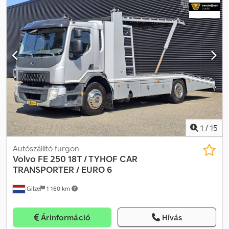
1
/
15
Autószállító furgon
Volvo
FE 250 18T / TYHOF CAR
TRANSPORTER / EURO 6
Gilze
1 160 km
Árinformáció
Hívás