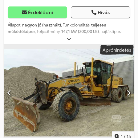
Érdeklődni
Hívás
Állapot:
nagyon jó (használt)
, Funkcionalitás:
teljesen
működőképes
, teljesítmény:
147,1 kW (200,00 LE)
, hajtástípus:
hidrosztatikus
, üzemanyagtípus:
dízel
, saját tömeg:
26 500 kg
,
tengelyelrendezés:
4x4
, Gyártási év:
2021
, üzemórák:
6 000 h
,
Apróhirdetés
Felszereltség:
fülke, légkondicionálás, összkerékhajtás
, Volvo
EW240E gumikerekes kotrógép 2021-es év 6000 munkaóra
Dkodozrfx Hspfx Acdsr Műszaki adatok Súlya 26500 kg 6 hengeres
motor 200 LE 4×4 Központi kenés Légkondicionált kabin Rádió
Hidrosztatikus sebességváltó Műszaki és vizuális állapota kiváló
1
/
14