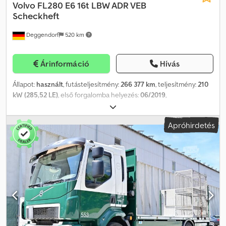
Volvo
FL280 E6 16t LBW ADR VEB
Scheckheft
Deggendorf
520 km
Árinformáció
Hívás
Állapot:
használt
, futásteljesítmény:
266 377 km
, teljesítmény:
210
kW (285,52 LE)
, első forgalomba helyezés:
06/2019
,
üzemanyagtípus:
dízel
, saját tömeg:
7 020 kg
, maximális teherbírás:
8 980 kg
, össztömeg:
16 000 kg
, tengelyelrendezés:
4x2
,
Apróhirdetés
tengelytáv:
3 800 mm
, fékek:
motorfék
, szín:
zöld
, vezetőfülke:
nappali fülke
, hajtástípus:
automata
, kibocsátási osztály:
Euro 6
,
felfüggesztés:
levegő
, ülések száma:
2
, raktér hossza:
5 300 mm
,
rakodótér szélesség:
2 360 mm
, Felszereltség:
ABS,
differenciálzár, elektronikus stabilitásprogram (ESP),
emelőhátfal, fedélzeti számítógép, kipörgésgátló, koromszűrő,
központi zár, légkondicionálás, tempomat, utánfutó vonófej
,
(DE), VOLVO FL-280 4x2R platós teherautó, károsanyag-
kibocsátási osztály: Euro 6, tengelyelrendezés: 4x2, váltó:
automatikus, légrugó, VEB, ADR-tanúsítvánnyal rendelkezik,