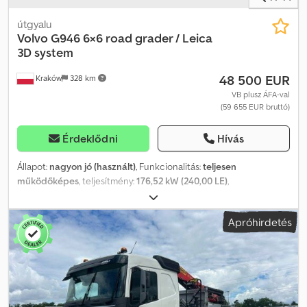
útgyalu
Volvo
G946 6×6 road grader / Leica
3D system
48 500 EUR
Kraków
328 km
VB plusz ÁFA-val
(59 655 EUR bruttó)
Érdeklődni
Hívás
Állapot:
nagyon jó (használt)
, Funkcionalitás:
teljesen
működőképes
, teljesítmény:
176,52 kW (240,00 LE)
,
üzemanyagtípus:
dízel
, szín:
sárga
, saját tömeg:
20 430 kg
,
tengelyelrendezés:
6x6
, Gyártási év:
2007
, üzemórák:
13 000 h
,
Apróhirdetés
Volvo G946 6×6 útgyalu / Leica 3D rendszer / csoroszlya /
buldózer 2007-es év 13000 MTH Műszaki adatok Dedpfx
Acezrfxyjdekr Súlya 20430 kg Teljesítmény 240 LE Méretek Hossza
900 cm szélessége 300 cm Magasság 323 cm Leica 3D rendszer
csoroszlya Bulldózer Műszaki és vizuális állapota nagyon jó