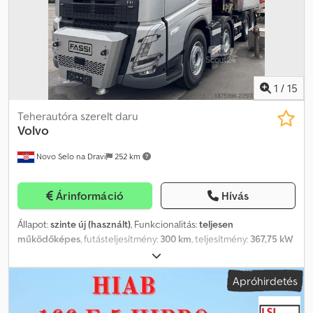
1
/
15
Teherautóra szerelt daru
Volvo
Novo Selo na Dravi
252 km
Árinformáció
Hívás
Állapot:
szinte új (használt)
, Funkcionalitás:
teljesen
működőképes
, futásteljesítmény:
300 km
, teljesítmény:
367,75 kW
(500,00 LE)
, első forgalomba helyezés:
08/2026
, össztömeg:
32 000 kg
, szín:
ezüst
, vezetőfülke:
nappali fülke
, Gyártási év:
2026
,
Apróhirdetés
üzemórák:
10 h
, Felszereltség:
daru
, VOLVO FH 500 8x4 – Fassi
F1450 Dkedpszrzlpefx Acdsr • Ár: a WhatsApp-on keresztül
lekérdezhető • Első forgalomba helyezés: ÚJ – 2026 •