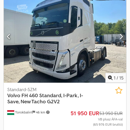
teljes szélesség:
2 550 mm
, Gyártási év:
2005
, Felszereltség:
ABS,
elektromos ablakemelő, központi zár, légkondicionálás,
tempomat, állófűtés
, = További opciók és tartozékok = -
Laprugós felfüggesztés - TLT (teljesítmény-leadó tengely) -
Rádió/CD-lejátszó - Alvókabin - Napellenző = További információk
= Első tengely: Kormányzott Hengerek száma: 6 Motortérfogat: 12
130 cm³ Saját tömeg: 14 080 kg Terhelhetőség: 11 920 kg
Megengedett össztömeg: 26 000 kg Daruka: Palfinger / Epsilon
SRX 47, gyártási év: 2004 Sérülések: nincs Djdpfezhvnkjx Acdjkr
1
/
15
Standard-SZM
Volvo
FH 460 Standard, I-Park, I-
Save, New Tacho G2V2
51 950 EUR
Torokbalint
46 km
53 950 EUR
VB plusz ÁFA-val
(65 976 EUR bruttó)