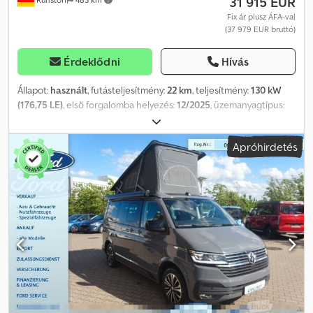
31 915 EUR
Fix ár plusz ÁFA-val
(37 979 EUR bruttó)
Érdeklődni
Hívás
Állapot:
használt
, futásteljesítmény:
22 km
, teljesítmény:
130 kW
(176,75 LE)
, első forgalomba helyezés:
12/2025
, üzemanyagtípus:
dízel
, következő vizsga (TÜV):
12/2027
, üzemanyag:
dízel
, szín:
fehér
, kibocsátási osztály:
euro6d
, Gyártási év:
2025
, Felszereltség:
Apróhirdetés
ABS, elektronikus stabilitásprogram (ESP), fedélzeti
számítógép, immobilizerrendszer, kipörgésgátló, ködlámpák,
központi zár, légkondicionálás, légzsák, teherautó regisztráció,
tempomat, tolóajtó
, * További 1500 járművet talál honlapunkon,
lízing és finanszírozás akár önerő nélkül is lehetséges! *Áraink
azonnali készpénzes átvételre vonatkoznak, azaz a kiegészítő
munkák, mint például vonóhorog utólagos beszerelése, második
garnitúra gumiabroncs, szerviz, garancia, gondtalan csomag stb.
külön kerülnek felszámításra. *A legnagyobb gondosság ellenére
is előfordulhatnak hirdetési hibák, ezért ezekért felelősséget nem
vállalunk! Beviteli hibák, időközbeni értékesítés és tévedés jogát
fenntartjuk. A felszereltségre és fogyasztásra vonatkozó adatok a