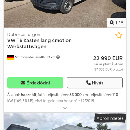
1
/
5
Dobozos furgon
VW
T6 Kasten lang 4motion
Werkstattwagen
22 990 EUR
Schrobenhausen
633 km
Fix ár plusz ÁFA-val
(27 358 EUR bruttó)
Érdeklődni
Hívás
Állapot:
használt
, futásteljesítmény:
83 000 km
, teljesítmény:
110
kW (149,56 LE)
, első forgalomba helyezés:
12/2019
,
üzemanyagtípus:
dízel
, össztömeg:
3 000 kg
, következő vizsga
(TÜV):
03/2028
, szín:
fehér
, hajtástípus:
mechanikai
, kibocsátási
Apróhirdetés
osztály:
Euro 6
, ülések száma:
3
, Felszereltség:
ABS, elektronikus
stabilitásprogram (ESP), koromszűrő, központi zár,