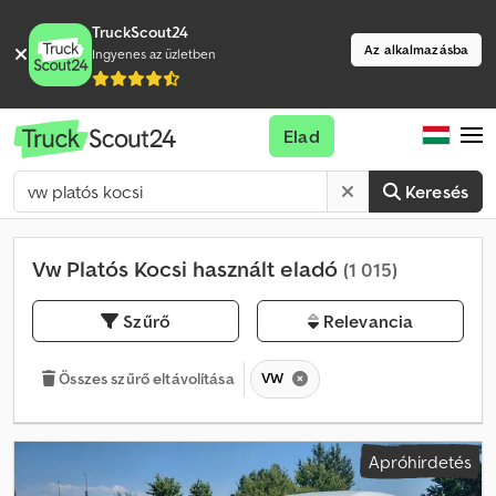
TruckScout24
Az alkalmazásba
Ingyenes az üzletben
Elad
Keresés
Vw Platós Kocsi használt eladó
(1 015)
Szűrő
Relevancia
VW
Összes szűrő eltávolítása
Apróhirdetés