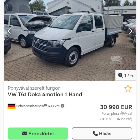
légkondicionálás, navigációs rendszer, állófűtés,
összkerékhajtás
, hosszú tengelytáv szervókormány, elektromos
ablakemelők, fűthető külső visszapillantó tükrök, rádió, pótfűtés,
első tulajdonostól, szervizkönyvvel, nagyon jó állapotban, országos
kiszállítás 295 EUR + ÁFA, Dodpfszthacex Aptsck nincs
felhalmozódott javítási igény, műhelyben ellenőrizve. Próbakörzés
igény szerint lehetséges, országos kiszállítás 295 EUR + ÁFA. Szám:
257 Nyitvatartás: Hétfőtől péntekig 8:00–12:00 és 13:30–17:00,
szombaton 9:00–11:30. További járművek itt:
1
/
6
Ponyvával szerelt furgon
VW
T6.1 Doka 4motion 1. Hand
30 990 EUR
Schrobenhausen
633 km
Fix ár plusz ÁFA-val
(36 878 EUR bruttó)
Érdeklődni
Hívás