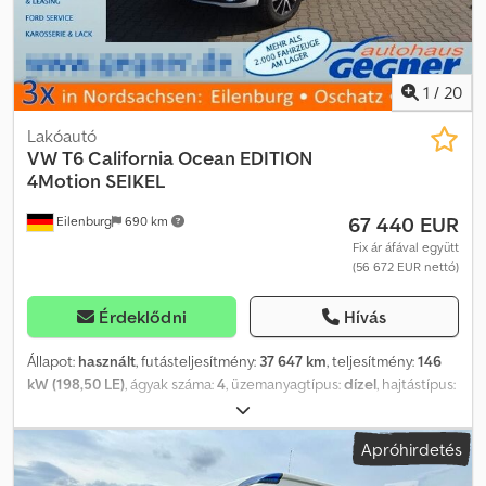
vezetőülés állítható, ülések a rak-/személyterben: 1. sor, 4
személyes ülőpad (dupla kabin), első stabilizátor, acél felnik 6,5x16,
engedélyezett össztömeg 3,50 t.
1
/
20
Lakóautó
VW
T6 California Ocean EDITION
4Motion SEIKEL
67 440 EUR
Eilenburg
690 km
Fix ár áfával együtt
(56 672 EUR nettó)
Érdeklődni
Hívás
Állapot:
használt
, futásteljesítmény:
37 647 km
, teljesítmény:
146
kW (198,50 LE)
, ágyak száma:
4
, üzemanyagtípus:
dízel
, hajtástípus:
automata
, szín:
fehér
, első forgalomba helyezés:
06/2020
, teljes
hossz:
5 006 mm
, teljes szélesség:
1 904 mm
, teljes magasság:
Apróhirdetés
1 990 mm
, tengelyelrendezés:
2 tengely
, kibocsátási osztály:
Euro
6
, össztömeg:
3 080 kg
, Felszereltség:
ABS, elektronikus