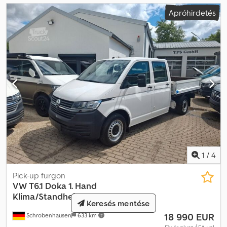
Apróhirdetés
1
/
4
Pick-up furgon
VW
T6.1 Doka 1. Hand
Klima/Standheizung
Keresés mentése
18 990 EUR
Schrobenhausen
633 km