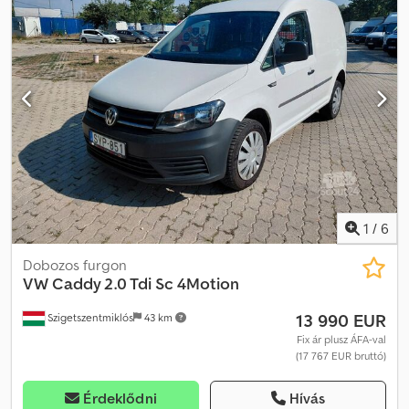
1
/
6
Dobozos furgon
VW
Caddy 2.0 Tdi Sc 4Motion
13 990 EUR
Szigetszentmiklós
43 km
Fix ár plusz ÁFA-val
(17 767 EUR bruttó)
Érdeklődni
Hívás