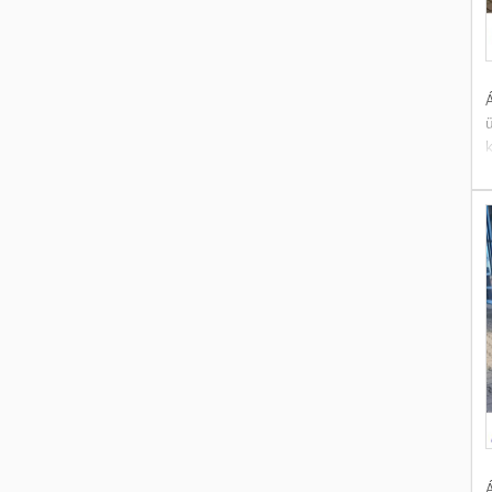
Á
c
(
n
s
Á