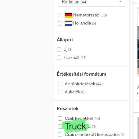
Korlátlan
(44)
A
K
Németország
(38)
Hollandia
(6)
f
k
Állapot
Új
(3)
m
Használt
(41)
Értékesítési formátum
Apróhirdetések
(44)
Á
Aukciók
(0)
h
Részletek
Csak képekkel
(44)
ö
Csak videóval
(2)
Jármű eladó?
Csak ellenőrzött kereskedők
(2)