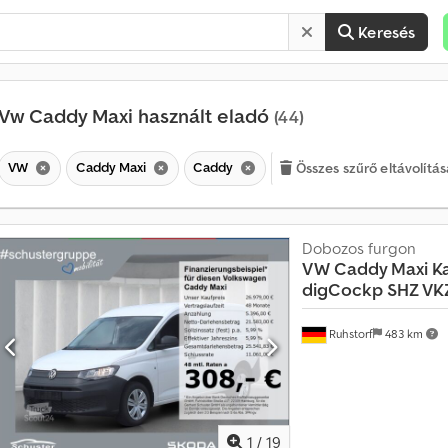
Keresés
Vw Caddy Maxi használt eladó
(44)
VW
Caddy Maxi
Caddy
Összes szűrő eltávolítás
Dobozos furgon
VW
Caddy Maxi K
digCockp SHZ VK
H
a
v
Ruhstorf
483 km
o
n
t
a
t
1
/
19