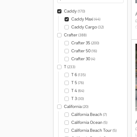
Caddy
(170)
Á
Caddy Maxi
(44)
Caddy Cargo
G
(32)
Crafter
(388)
Crafter 35
(200)
Crafter 50
(16)
Crafter 30
(4)
h
T
(233)
T 6
(135)
T 5
(76)
r
T 4
(64)
T 3
(30)
California
(20)
California Beach
(7)
Á
California Ocean
(5)
California Beach Tour
(5)
k