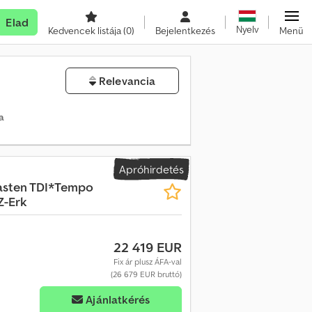
Elad
Nyelv
Kedvencek listája
(0)
Bejelentkezés
Menü
Relevancia
a
Apróhirdetés
asten TDI*Tempo
Z-Erk
22 419 EUR
Fix ár plusz ÁFA-val
(26 679 EUR bruttó)
Ajánlatkérés