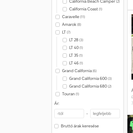
California Beach Camper
(2)
California Coast
(1)
M
Caravelle
(11)
Amarok
(8)
LT
(7)
E
LT 28
(3)
LT 40
(1)
R
C
LT 35
(1)
LT 46
(1)
Grand California
(6)
Grand California 600
(3)
H
Grand California 680
(2)
Á
Touran
(1)
Ár:
-
r
t
m
Bruttó árak keresése
4
h