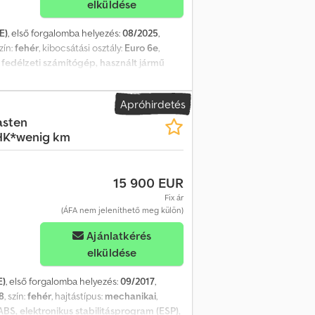
elküldése
E)
, első forgalomba helyezés:
08/2025
,
szín:
fehér
, kibocsátási osztály:
Euro 6e
,
, fedélzeti számítógép, használt jármű
álás, légzsák, teherautó regisztráció,
nanszírozás akár önerő nélkül is lehetséges!
Apróhirdetés
kák, mint például vonóhorog utólagos
asten
somag stb. külön kerülnek felszámításra. *A
HK*wenig km
kért felelősséget nem vállalunk! Beviteli
re és fogyasztásra vonatkozó adatok a VIN-
k. A VIN-adatok nem képezik a szerződés
15 900 EUR
művek már rendelkeznek napijellegű vagy
 ... A változtatás, előzetes értékesítés és
Fix ár
(ÁFA nem jeleníthető meg külön)
Ajánlatkérés
elküldése
E)
, első forgalomba helyezés:
09/2017
,
8
, szín:
fehér
, hajtástípus:
mechanikai
,
ABS, elektronikus stabilitásprogram (ESP),