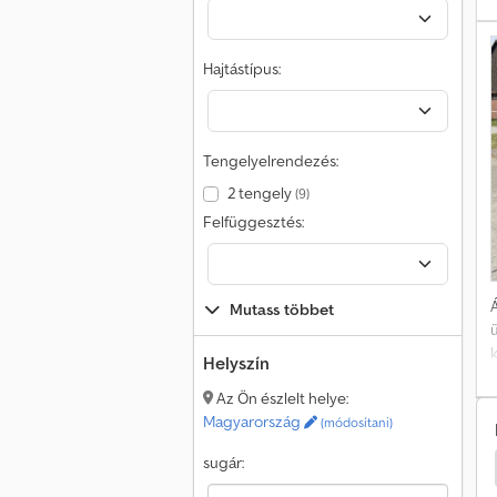
t
Hajtástípus:
4
k
k
Tengelyelrendezés:
2 tengely
(9)
Felfüggesztés:
z
Á
Mutass többet
o
Helyszín
Az Ön észlelt helye:
o
Magyarország
(módosítani)
sugár:
 Szállításkor
Mercedes-Benz Sprinter 316 Teherautó