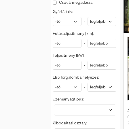
k
l
Csak ármegadással
Gyártási év:
k
–
-
ü
Futásteljesítmény [km]:
o
a
-
E
v
Teljesítmény [kW]:
o
-
Első forgalomba helyezés:
-
Üzemanyagtípus:
Á
Kibocsátási osztály: