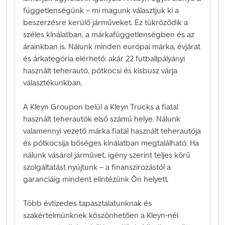
függetlenségünk – mi magunk választjuk ki a
beszerzésre kerülő járműveket. Ez tükröződik a
széles kínálatban, a márkafüggetlenségben és az
árainkban is. Nálunk minden európai márka, évjárat
és árkategória elérhető: akár 22 futballpályányi
használt teherautó, pótkocsi és kisbusz várja
választékunkban.
A Kleyn Groupon belül a Kleyn Trucks a fiatal
használt teherautók első számú helye. Nálunk
valamennyi vezető márka fiatal használt teherautója
és pótkocsija bőséges kínálatban megtalálható. Ha
nálunk vásárol járművet, igény szerint teljes körű
szolgáltatást nyújtunk – a finanszírozástól a
garanciáig mindent elintézünk Ön helyett.
Több évtizedes tapasztalatunknak és
szakértelmünknek köszönhetően a Kleyn-nél