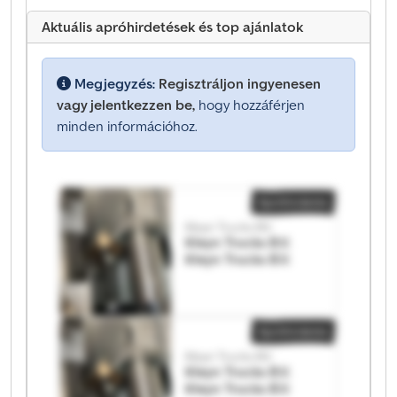
Aktuális apróhirdetések és top ajánlatok
Megjegyzés:
Regisztráljon ingyenesen
vagy jelentkezzen be,
hogy hozzáférjen
minden információhoz.
Apróhirdetés
Kleyn Trucks B.V.
Kleyn Trucks B.V.
Kleyn Trucks B.V.
Apróhirdetés
Kleyn Trucks B.V.
Kleyn Trucks B.V.
Kleyn Trucks B.V.