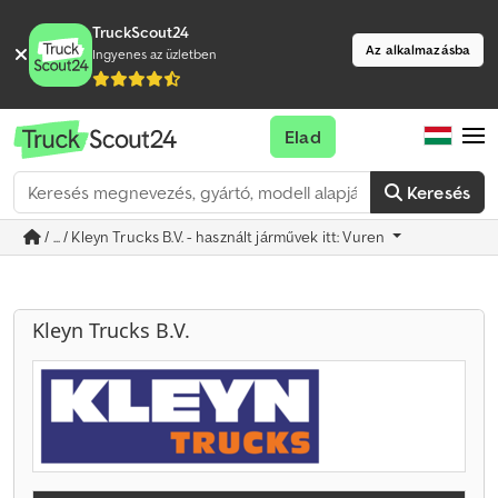
TruckScout24
Az alkalmazásba
Ingyenes az üzletben
Elad
Keresés
/ ... / Kleyn Trucks B.V. - használt járművek itt: Vuren
Kleyn Trucks B.V.