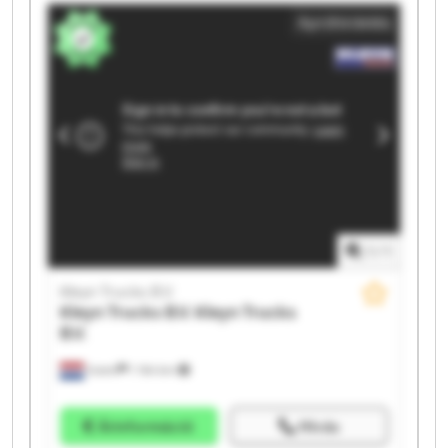
Apróhirdetés
1
/
1
Kleyn Trucks B.V.
Kleyn Trucks B.V.
Kleyn Trucks
B.V.
Vuren
1 164 km
Árinformáció
Hívás