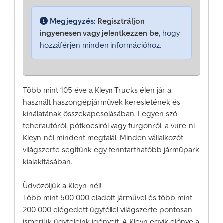
Megjegyzés:
Regisztráljon
ingyenesen vagy jelentkezzen be,
hogy
hozzáférjen minden információhoz.
Több mint 105 éve a Kleyn Trucks élen jár a
használt haszongépjárművek keresletének és
kínálatának összekapcsolásában. Legyen szó
teherautóról, pótkocsiról vagy furgonról, a vure-ni
Kleyn-nél mindent megtalál. Minden vállalkozót
világszerte segítünk egy fenntarthatóbb járműpark
kialakításában.
Üdvözöljük a Kleyn-nél!
Több mint 500 000 eladott járművel és több mint
200 000 elégedett ügyféllel világszerte pontosan
ismerjük ügyfeleink igényeit. A Kleyn egyik előnye a