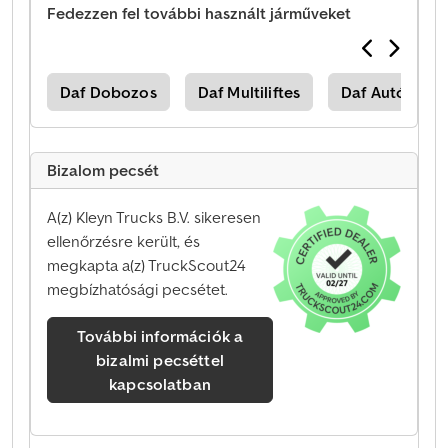
Fedezzen fel további használt járműveket
yéb
Daf Dobozos
Daf Multiliftes
Daf Autódaru
Bizalom pecsét
A(z) Kleyn Trucks B.V. sikeresen
ellenőrzésre került, és
megkapta a(z) TruckScout24
megbízhatósági pecsétet.
További információk a
bizalmi pecséttel
kapcsolatban