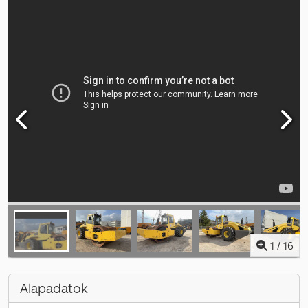
1
/
16
Alapadatok