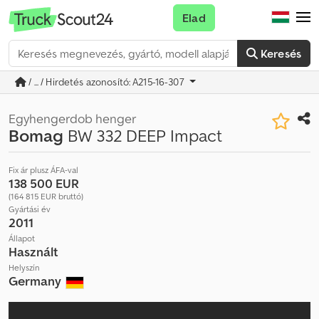
Elad
Keresés
/ ... / Hirdetés azonosító: A215-16-307
Egyhengerdob henger
Bomag
BW 332 DEEP Impact
Fix ár plusz ÁFA-val
138 500 EUR
(164 815 EUR bruttó)
Gyártási év
2011
Állapot
Használt
Helyszín
Germany