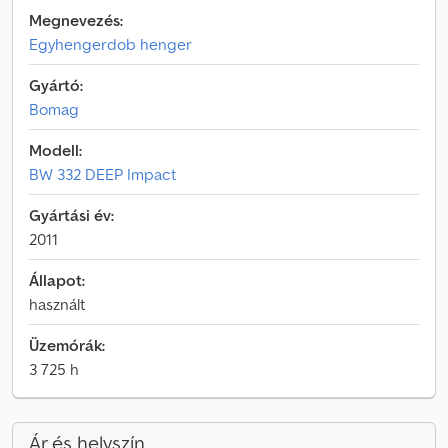
Megnevezés:
Egyhengerdob henger
Gyártó:
Bomag
Modell:
BW 332 DEEP Impact
Gyártási év:
2011
Állapot:
használt
Üzemórák:
3 725 h
Ár és helyszín