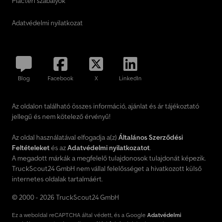
Piactéri szabályok
Adatvédelmi nyilatkozat
Blog
Facebook
X
LinkedIn
Az oldalon található összes információ, ajánlat és ár tájékoztató
jellegű és nem kötelező érvényű!
Az oldal használatával elfogadja a(z)
Általános Szerződési
Feltételeket
és az
Adatvédelmi nyilatkozatot
.
A megadott márkák a megfelelő tulajdonosok tulajdonát képezik.
TruckScout24 GmbH nem vállal felelősséget a hivatkozott külső
internetes oldalak tartalmáért.
© 2000 - 2026 TruckScout24 GmbH
Ez a weboldal reCAPTCHA által védett, és a Google
Adatvédelmi