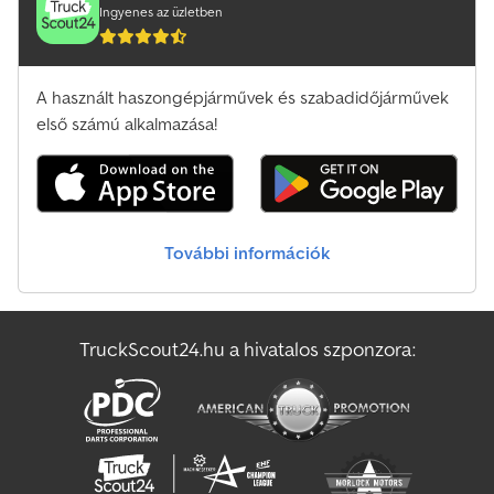
Ingyenes az üzletben
A használt haszongépjárművek és szabadidőjárművek
első számú alkalmazása!
További információk
TruckScout24.hu a hivatalos szponzora: