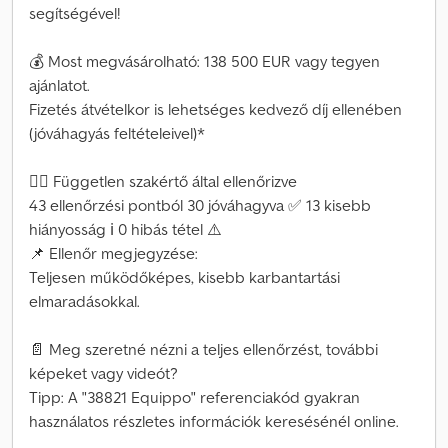
segítségével!
💰 Most megvásárolható: 138 500 EUR vagy tegyen
ajánlatot.
Fizetés átvételkor is lehetséges kedvező díj ellenében
(jóváhagyás feltételeivel)*
👷‍♂️ Független szakértő által ellenőrizve
43 ellenőrzési pontból 30 jóváhagyva ✅ 13 kisebb
hiányosság ℹ️ 0 hibás tétel ⚠️
📌 Ellenőr megjegyzése:
Teljesen működőképes, kisebb karbantartási
elmaradásokkal.
📄 Meg szeretné nézni a teljes ellenőrzést, további
képeket vagy videót?
Tipp: A "38821 Equippo" referenciakód gyakran
használatos részletes információk keresésénél online.