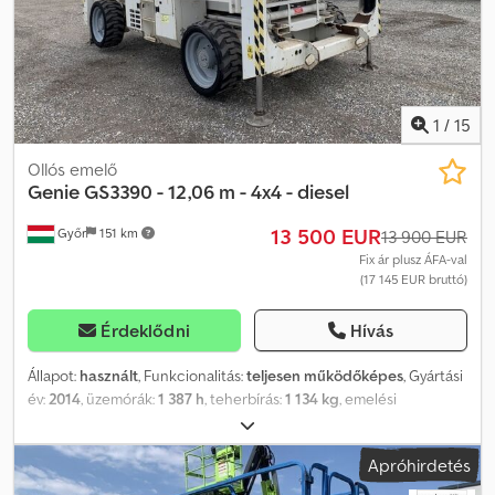
gép jó munkakondícióban van. Amennyiben kérdése van a géppel
kapcsolatban, kérem, írjon e-mailt. Beszélünk: - angolul - németül -
magyarul
1
/
15
Ollós emelő
Genie
GS3390 - 12,06 m - 4x4 - diesel
13 500 EUR
Győr
151 km
13 900 EUR
Fix ár plusz ÁFA-val
(17 145 EUR bruttó)
Érdeklődni
Hívás
Állapot:
használt
, Funkcionalitás:
teljesen működőképes
, Gyártási
év:
2014
, üzemórák:
1 387 h
, teherbírás:
1 134 kg
, emelési
magasság:
12 060 mm
, üzemanyagtípus:
dízel
, gumiabroncs
állapota:
80 százalék
, meghajtás állapota:
80 százalék
, szín:
piros
,
Apróhirdetés
Felszereltség:
összkerékhajtás
, Genie GS3390 - 12,06 m - 4x4 -
dízel Gyártási év: 2014 Üzemóra: 1387 Üzemanyag: Dízel Típus: Ollós