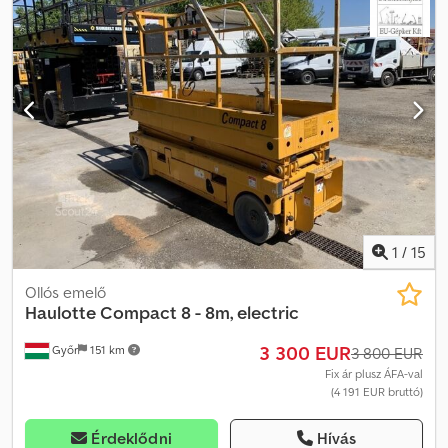
8 m, elektromos Gyártási év: 2017 Üzemóra: 301 Meghajtás:
Elektromos Típus: elektromos ollós emelő Kategória: Munkaállvány
Munkamagasság: 8 m Emelési kapacitás: 350 kg Súly: 1 655 kg
Hossz: 2,3 m Magasság: 1,28 m Szélesség: 1,2 m Leírás: HAULOTTE
elektromos ollós emelő, típus: Compact 8 (elektromos), eltolható
platformmal, 350 kg emelési kapacitás (személy / anyag),
ELTOLHATÓ PLATFORM 1 x 1 000 mm. Akkumulátor regenerálás
kérhető 300 EUR felárért (regenerálás során akár 7%-os
akkumulátor is több mint 90%-ra növelhető). Azonnal üzemkész
állapot. A gép jó állapotban van. Kérdéseivel kapcsolatban e-
mailben keressen bizalommal. Beszélünk: - angolul - németül -
magyarul Dkodpfx Afjynkxfsror
1
/
15
Ollós emelő
Haulotte
Compact 8 - 8m, electric
3 300 EUR
Győr
151 km
3 800 EUR
Fix ár plusz ÁFA-val
(4 191 EUR bruttó)
Érdeklődni
Hívás