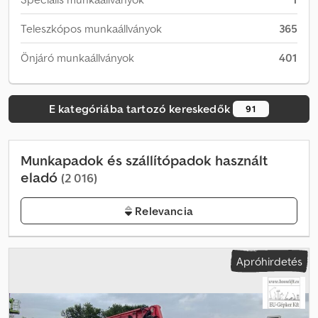
Teleszkópos munkaállványok
365
Önjáró munkaállványok
401
E kategóriába tartozó kereskedők
91
Munkapadok és szállítópadok használt
eladó
(2 016)
Relevancia
Apróhirdetés