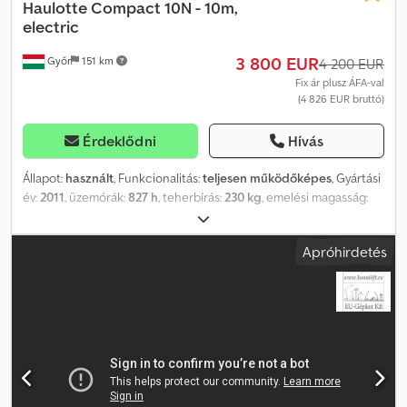
Haulotte
Compact 10N - 10m,
electric
3 800 EUR
Győr
151 km
4 200 EUR
Fix ár plusz ÁFA-val
(4 826 EUR bruttó)
Érdeklődni
Hívás
Állapot:
használt
, Funkcionalitás:
teljesen működőképes
, Gyártási
év:
2011
, üzemórák:
827 h
, teherbírás:
230 kg
, emelési magasság:
10 000 mm
, össztömeg:
2 190 kg
, üzemanyagtípus:
elektromos
,
gumiabroncs állapota:
80 százalék
, meghajtás állapota:
80
Apróhirdetés
százalék
, szín:
sárga
, Haulotte Compact 10N - 10m, elektromos
Gyártási év: 2011 Üzemanyag: Elektromos Típus: elektromos ollós
emelő Kategória: Munkaállvány Munkamagasság: 10 m Teherbírás:
230 kg Súly: 2190 kg Üzemóra: 827 Szállítási méretek: 2,49m x 1,32m
x 2,18m Leírás: Elektromos ollós emelő Haulotte, Compact 10N
típus (elektromos), mozgatható platformmal, 230 kg teherbírással
(személy/anyag), MOZGATHATÓ PLATFORM 1 x 1.000 mm,
keskenyebb alváz, kihúzható kezelőfelület, habbal töltött, nem
nyomjelző kerekek. Akkumulátor regenerálással is elérhető 300