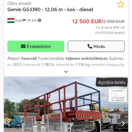
Ollós emelő
Genie
GS3390 - 12,06 m - 4x4 - diesel
12 500 EUR
Győr
151 km
12 900 EUR
Fix ár plusz ÁFA-val
(15 875 EUR bruttó)
Érdeklődni
Hívás
Állapot:
használt
, Funkcionalitás:
teljesen működőképes
, Gyártási
év:
2013
, üzemórák:
1 382 h
, teherbírás:
1 134 kg
, emelési magasság:
12 060 mm
, össztömeg:
6 612 kg
, üzemanyagtípus:
dízel
,
gumiabroncs állapota:
80 százalék
, szín:
piros
, Felszereltség:
Apróhirdetés
összkerékhajtás
, Genie GS3390 - 12,06 m - 4x4 - dízel Dsdpezb I
Auefx Afrjkr Gyártási év: 2013 Üzemóra: 1382 Üzemanyag: Dízel
Típus: Ollós emelő Kategória: Munkaállvány Munkamagasság: 12,06
m Emelési kapacitás: 1.134 kg Saját tömeg: 6612 kg Jellemzők:
Négykerék-meghajtás (4x4), kihúzható platformmal és
automatikus központi stabilizálással Leírás: Genie ollós emelő,
típus: GS3390 4x4 (dízel), mozgatható platformmal, 1.134 kg emelési
kapacitással (személy / anyag) Azonnal üzemképes állapotban. A