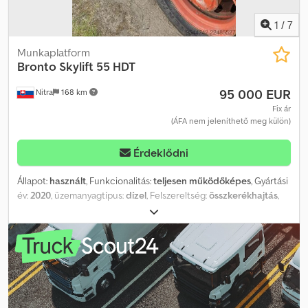
Angolul - Németül - Magyarul Dsdpfx Afeztawmjrskr
1
/
7
Munkaplatform
Bronto Skylift
55 HDT
95 000 EUR
Nitra
168 km
Fix ár
(ÁFA nem jeleníthető meg külön)
Érdeklődni
Állapot:
használt
, Funkcionalitás:
teljesen működőképes
, Gyártási
év:
2020
, üzemanyagtípus:
dízel
, Felszereltség:
összkerékhajtás
,
Alváz: MAN, 8×8 Felépítmény: Bronto Skylift 55 HDT platform
Gyártási év: 2000 Maximális munkamagasság: 55 m Dksdpfozrhu
Djx Afrsr Oldalirányú hatótávolság: 24,7 m Kosár teherbírása: 440 kg
Teleszkópos kar 360°-os forgatással A kosárban három személy és
anyag szállítható A kosár mindkét oldalra 45°-kal elforgatható A
kar és a kosár vezérlése alulról és közvetlenül a kosárból is
lehetséges.