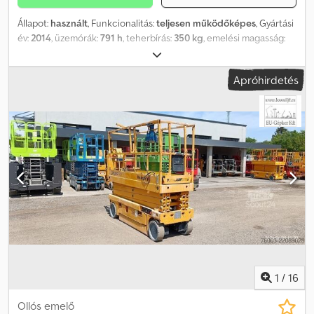
Állapot:
használt
, Funkcionalitás:
teljesen működőképes
, Gyártási
év:
2014
, üzemórák:
791 h
, teherbírás:
350 kg
, emelési magasság:
13 700 mm
, össztömeg:
3 221 kg
, üzemanyagtípus:
elektromos
,
gumiabroncs állapota:
80 százalék
, meghajtás állapota:
80
Apróhirdetés
százalék
, szín:
kék
, Genie GS4047 – 13,7 m – elektromos Dodpfx
Afjv T Titsrekr Gyártási év: 2014 Üzemanyag: Elektromos Típus:
Elektromos ollós emelő Kategória: Munkafelület Munka magasság:
13,7 m Emelési kapacitás: 350 kg Súly: 3221 kg Üzemeltetési óra:
791 Leírás: Elektromos ollós emelő, típus: Genie GS4047. Az
akkumulátorok felújítása 300 EUR-ért lehetséges. A felújítás során
akár egy 7%-os töltöttségű akkumulátor is 90% fölé emelhető.
Azonnal üzemképes állapotban. Az ár nettó, exportra vonatkozik. A
gép jó állapotban van. Ha kérdése van a géppel kapcsolatban,
kérjük, írjon egy e-mailt. A következő nyelveken tudunk
kommunikálni: * Angol * Német * Magyar
1
/
16
Ollós emelő