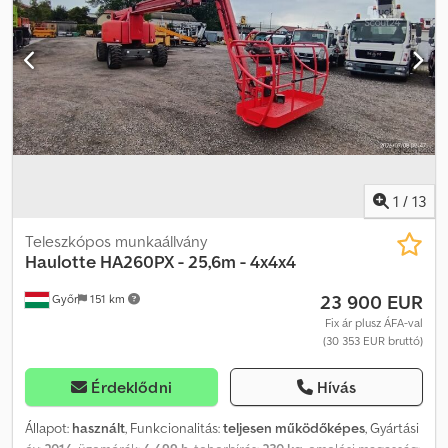
1
/
13
Teleszkópos munkaállvány
Haulotte
HA260PX - 25,6m - 4x4x4
23 900 EUR
Győr
151 km
Fix ár plusz ÁFA-val
(30 353 EUR bruttó)
Érdeklődni
Hívás
Állapot:
használt
, Funkcionalitás:
teljesen működőképes
, Gyártási