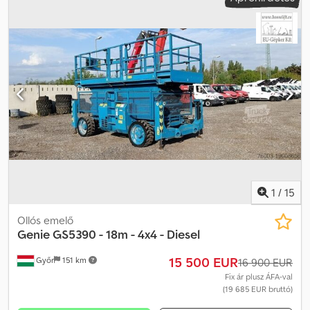
meghajtás állapota:
80 százalék
, szín:
piros
, Felszereltség:
összkerékhajtás
, Genie GS5390 - 18 m - 4x4 - Dízel Gyártási év:
2014 Üzemanyag: Dízel Típus: ollós emelő Kategória: Munkaállvány
Munkamagasság: 18 m Teherbírás: 680 kg Súly: 7.906 kg Üzemóra:
2.326 Szállítási méretek: 3,98 m x 1,83 m x 3,15 m Dkedoxdzxgepfx
Afror Felszereltség: Négykerék-meghajtás (4x4). Leírás: Genie ollós
emelő, típus: GS5390 4x4 (dízel) mozgatható rámpával, 680 kg
teherbírás (személy / anyag) Azonnal munkára fogható állapotban.
A gép jó állapotú. Amennyiben kérdése van a gépről, kérem, írjon
e-mailt. Beszélünk: - angolul - németül - magyarul
1
/
15
Ollós emelő
Genie
GS5390 - 18m - 4x4 - Diesel
15 500 EUR
Győr
151 km
16 900 EUR
Fix ár plusz ÁFA-val
(19 685 EUR bruttó)