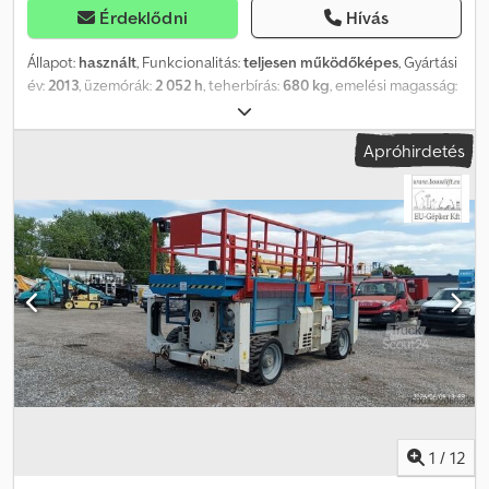
Érdeklődni
Hívás
Állapot:
használt
, Funkcionalitás:
teljesen működőképes
, Gyártási
év:
2013
, üzemórák:
2 052 h
, teherbírás:
680 kg
, emelési magasság:
18 000 mm
, üzemanyagtípus:
dízel
, gumiabroncs állapota:
80
százalék
, meghajtás állapota:
80 százalék
, szín:
kék
, Felszereltség:
Apróhirdetés
összkerékhajtás
, Genie GS5390 - 18m - 4x4 - Dízel Gyártási év:
2013 Dkodpfx Ajwfdfuefrer Üzemanyag: Dízel Típus: ollós emelő
Kategória: Munkaállvány Munkamagasság: 18 m Emelőképesség:
680 kg Súly: 7908 kg Üzemóra: 2052 Szállítási méretek: 3,98 m x
1,83 m x 3,15 m Főbb jellemzők: Négykerék-meghajtás (4x4) Leírás:
Genie ollós emelő, típus: GS5390 4x4 (dízel), eltolható
munkaasztallal, 680 kg teherbírás (személy / anyag számára).
Azonnal üzemképes állapotban. A gép jó állapotban van. Ha
kérdése van a géppel kapcsolatban, kérem, írjon e-mailt.
Beszélünk: - angolul - németül - magyarul
1
/
12