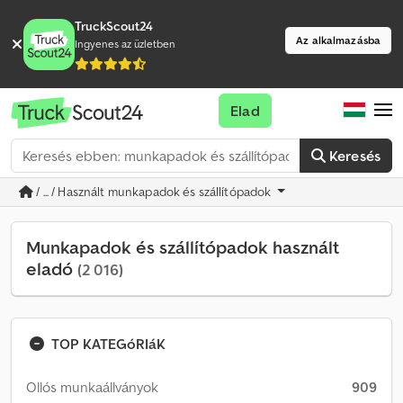
TruckScout24
Az alkalmazásba
Ingyenes az üzletben
Elad
Keresés
/ ... / Használt munkapadok és szállítópadok
Munkapadok és szállítópadok használt
eladó
(2 016)
TOP KATEGóRIáK
Ollós munkaállványok
909