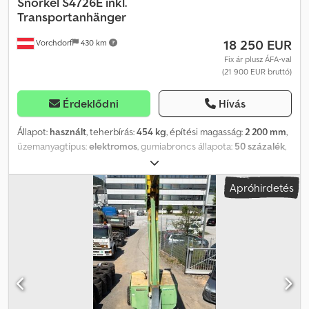
Kézi vészfék kioldása • Hidraulikaolaj szivárgás elleni
Snorkel
S4726E inkl.
felhasználási területek számára. 🏢 FT LOGISTICS Minőség,
gyűjtőrendszer • Energia-visszanyerő rendszer süllyesztéskor
Transportanhänger
amelyre számíthat. Szolgáltatás, amelyben megbízhat.
Dsdpozrp Dyofx Afrskr
18 250 EUR
Vorchdorf
430 km
Fix ár plusz ÁFA-val
(21 900 EUR bruttó)
Érdeklődni
Hívás
Állapot:
használt
, teherbírás:
454 kg
, építési magasság:
2 200 mm
,
üzemanyagtípus:
elektromos
, gumiabroncs állapota:
50 százalék
,
szín:
egyéb
, Leírás: Snorkel S4726E ollós emelős platform, szállító
utánfutóval együtt – „KÜLÖNLEGEDŐ ÁR” Dkedpfx Ajzqvrbsfror
Apróhirdetés