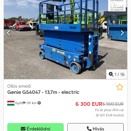
emelő Kategória: Munkaállvány Munkamagasság: 12,06 m Djdpfx
Afezbrwcjrokr Teherbírás: 1.134 kg Saját tömeg: 6.613 kg
Felszereltség: Négykerék-meghajtás (4x4), bővíthető platform,
automata központi szintezéssel Leírás: Genie ollós emelő, típus:
GS3390 4x4 (dízel), mozgatható platformmal, 1.134 kg teherbírással
(személy / anyag) Azonnal üzemképes állapot. A gép jó
munkavégzési állapotban van. Ha kérdése van a géppel
kapcsolatban, kérem írjon e-mailt. Beszélt nyelvek: - Angol -
Német - Magyar
1
/
16
Ollós emelő
Genie
GS4047 - 13,7m - electric
6 300 EUR
Győr
151 km
6 900 EUR
Fix ár plusz ÁFA-val
(8 001 EUR bruttó)
Érdeklődni
Hívás