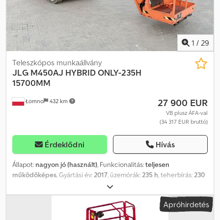
regeneráció során akár 7%-os akkumulátort is 90% fölé lehet
emelni) Azonnal üzemképes állapotban. Az ár NETTÓ export ár. A
gép jó állapotban van. Ha kérdése van, kérem írjon e-mailt.
Beszélünk: - Angolul - Németül - Magyarul
1
/
29
Teleszkópos munkaállvány
JLG
M450AJ HYBRID ONLY-235H
15700MM
27 900 EUR
Łomno
432 km
VB plusz ÁFA-val
(34 317 EUR bruttó)
Érdeklődni
Hívás
Állapot:
nagyon jó (használt)
, Funkcionalitás:
teljesen
működőképes
, Gyártási év:
2017
, üzemórák:
235 h
, teherbírás:
230
kg
, oszlop típusa:
teleszkópos
, emelési magasság:
15 700 mm
,
emelési teljesítmény:
230 kg/m
, platformhossz:
760 mm
, platform
Apróhirdetés
szélesség:
1 550 mm
, össztömeg:
7 112 kg
, saját tömeg:
6 882 kg
,
szállítási hossz:
6 500 mm
, szállítási szélesség:
1 700 mm
, szállítási