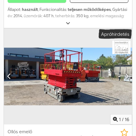
Állapot:
használt
, Funkcionalitás:
teljesen működőképes
, Gyártási
év:
2014
, üzemórák:
407 h
, teherbírás:
350 kg
, emelési magasság:
8 000 mm
, össztömeg:
1 655 kg
, üzemanyagtípus:
elektromos
,
gumiabroncs állapota:
80 százalék
, meghajtás állapota:
80
Apróhirdetés
százalék
, szín:
sárga
, Haulotte Compact 8 - 8 m, elektromos
Gyártási év: 2014 Üzemóra: 407 Üzemanyag: elektromos Típus:
elektromos ollós emelő Kategória: Munkaállvány Munkamagasság:
8 m Teherbírás: 350 kg Súly: 1655 kg Hossz: 2,3 m Magasság: 1,28 m
Szélesség: 1,2 m Leírás: HAULOTTE márkájú elektromos ollós
munkaállvány, típus: Compact 8 (elektromos), mozgatható toldatú
platformmal, 350 kg teherbírás (személyek / anyag), MOZGATHATÓ
PLATFORM 1 x 1 000 mm. Igény szerint akkumulátor regenerálás
elérhető 300 EUR-ért (regenerálás során akár 7%-os akkumulátor
is 90% fölé tölthető). A gép azonnal üzemkész, jó állapotban van.
Amennyiben kérdése van a géppel kapcsolatban, kérem, írjon e-
mailt. Beszélünk: - angolul Djdpfsy E Rwqex Afrjkr - németül -
magyarul
1
/
16
Ollós emelő