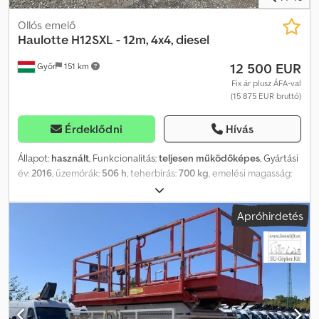
Ollós emelő
Haulotte
H12SXL - 12m, 4x4, diesel
12 500 EUR
Győr
151 km
Fix ár plusz ÁFA-val
(15 875 EUR bruttó)
Érdeklődni
Hívás
Állapot:
használt
, Funkcionalitás:
teljesen működőképes
, Gyártási
év:
2016
, üzemórák:
506 h
, teherbírás:
700 kg
, emelési magasság:
12 000 mm
, össztömeg:
5 700 kg
, szállítási hossz:
5 300 mm
,
szállítási szélesség:
2 250 mm
, szállítási magasság:
2 570 mm
,
Apróhirdetés
üzemanyagtípus:
dízel
, gumiabroncs állapota:
80 százalék
,
meghajtás állapota:
80 százalék
, szín:
piros
, Haulotte H12SXL – 12
m-es munkamagasság, 4x4-es hajtás, dízelmotor Gyártási év: 2016
Üzemanyag: Dízel Típus: Ollós emelő Kategória: Munkaplatform
Munkamagasság: 12 m Emelési kapacitás: 700 kg Súly: 5700 kg
Üzemeltetési óraszám: 506 Szállítási méretek: 5300 mm x 2250 mm
x 2570 mm Főbb jellemzők: Négykerék-hajtás (4x4). Leírás: Haulotte