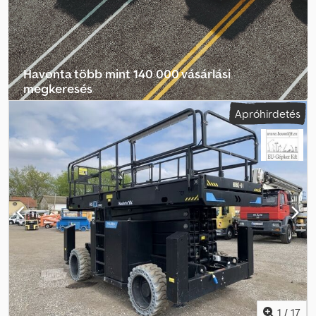
Havonta több mint 140 000 vásárlási
megkeresés
Apróhirdetés
Válassza ki a kereskedői csomagot
1
/
17