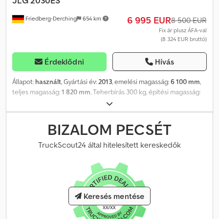
JLG
2030ES
6 995 EUR
Friedberg-Derching
654 km
8 500 EUR
Fix ár plusz ÁFA-val
(8 324 EUR bruttó)
Érdeklődni
Hívás
Állapot:
használt
, Gyártási év:
2013
, emelési magasság:
6 100 mm
,
teljes magasság:
1 820 mm
, Teherbírás 300 kg, építési magasság:
1820 mm, emelési magasság: 6100 mm, szerkezeti szélesség: 760
mm, használt JLB 2030ES ollós emelő, világos abroncsok,
géphossz 2300 mm, munkamagasság 8,10 m, kinyújtott
BIZALOM PECSÉT
platformmagasság 6,10 m, építési magasság 1820 mm, villakeret
szélessége: 760 mm. Dsdow Uu Nbepfx Afrjkr
TruckScout24 által hitelesített kereskedők
Keresés mentése