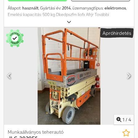
Állapot:
használt
, Gyártási év:
2014
, üzemanyagtípus:
elektromos
,
Emelési kapacitás: 500 kg Dkedpszfm Iiofx Afrjr További
információért forduljon a Használt Gépek Központhoz.
Apróhirdetés
1
/
4
Munkaállványos teherautó