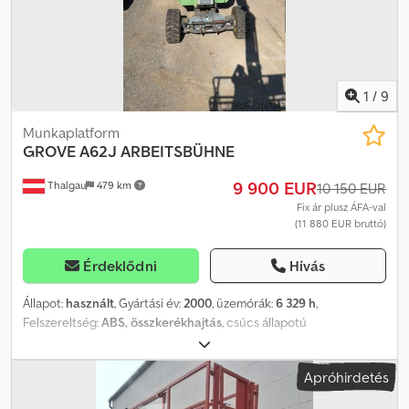
1
/
9
Munkaplatform
GROVE
A62J ARBEITSBÜHNE
9 900 EUR
Thalgau
479 km
10 150 EUR
Fix ár plusz ÁFA-val
(11 880 EUR bruttó)
Érdeklődni
Hívás
Állapot:
használt
, Gyártási év:
2000
, üzemórák:
6 329 h
,
Felszereltség:
ABS, összkerékhajtás
, csúcs állapotú
Dedpfezgqddsx Afrjkr
Apróhirdetés