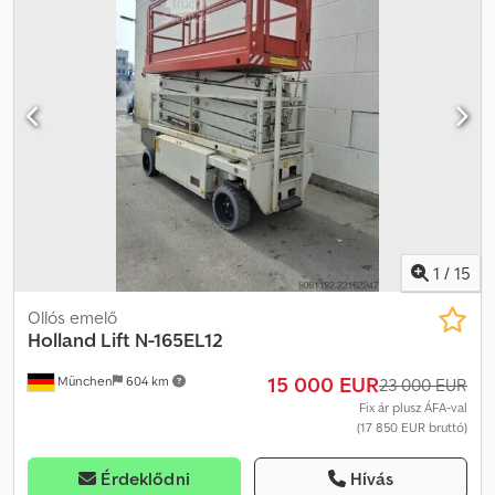
1
/
15
Ollós emelő
Holland Lift
N-165EL12
15 000 EUR
München
604 km
23 000 EUR
Fix ár plusz ÁFA-val
(17 850 EUR bruttó)
Érdeklődni
Hívás