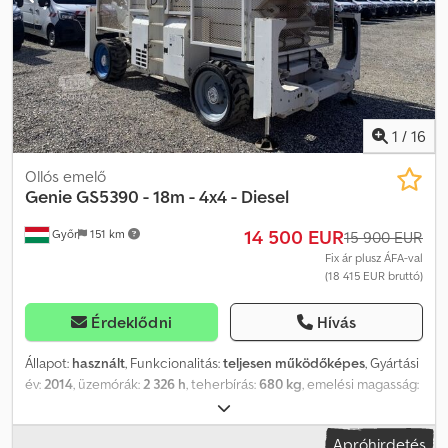
ollós emelő, típus: H12 SXL 4x4 (dízel), mozgatható platformmal,
700 kg emelési kapacitással (személyek/anyag), MOZGATHATÓ
PLATFORM 2 x 1000 mm (maximális platformméret: 7300 x 1900
mm). Azonnal üzemeltethető állapotban. A gép jó állapotban van.
Ha kérdése van ezzel a géppel kapcsolatban, kérjük, írjon e-mailt.
Beszélünk: - Angolul - Németül - Magyarul Dsdpex Uzthjfx Afrokr
1
/
16
Ollós emelő
Genie
GS5390 - 18m - 4x4 - Diesel
14 500 EUR
Győr
151 km
15 900 EUR
Fix ár plusz ÁFA-val
(18 415 EUR bruttó)
Érdeklődni
Hívás
Állapot:
használt
, Funkcionalitás:
teljesen működőképes
, Gyártási
év:
2014
, üzemórák:
2 326 h
, teherbírás:
680 kg
, emelési magasság:
18 000 mm
, össztömeg:
7 906 kg
, szállítási hossz:
3 980 mm
,
szállítási szélesség:
1 830 mm
, szállítási magasság:
3 150 mm
,
Apróhirdetés
üzemanyagtípus:
dízel
, gumiabroncs állapota:
80 százalék
,