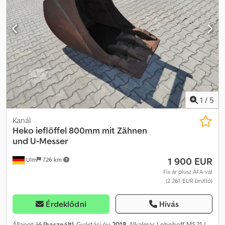
1
/
5
Kanál
Heko
ieflöffel 800mm mit Zähnen
und U-Messer
1 900 EUR
Ulm
726 km
Fix ár plusz ÁFA-val
(2 261 EUR bruttó)
Érdeklődni
Hívás
Állapot:
jó (használt)
, Gyártási év:
2018
, Alkalmas Lehnhoff MS21 /