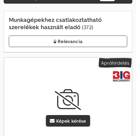
Munkagépekhez csatlakoztatható
szerelékek használt eladó
(372)
Relevancia
Apróhirdetés
Képek kérése