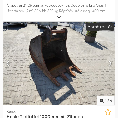
Állapot:
új
, 21–26 tonnás kotrógépekhez. Codpfozrw Erjx Ahqsrf
Űrtartalom: 1,2 m³ Súly: kb. 850 kg Rögzítési szélesség: 1400 mm
CAT fogrendszer Korábban nem használt.
Apróhirdetés
1
/
4
Kanál
Henle
Tieflöffel 1000mm mit Zähnen