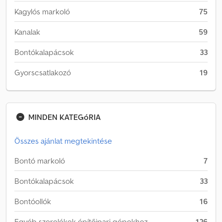
Kagylós markoló
75
Kanalak
59
Bontókalapácsok
33
Gyorscsatlakozó
19
MINDEN KATEGóRIA
Összes ajánlat megtekintése
Bontó markoló
7
Bontókalapácsok
33
Bontóollók
16
Egyéb szerelékek építőipari gépekhez
126