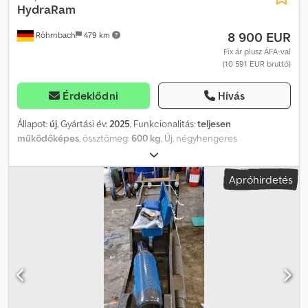
HydraRam
8 900 EUR
Röhrnbach
479 km
Fix ár plusz ÁFA-val
(10 591 EUR bruttó)
Érdeklődni
Hívás
Állapot:
új
, Gyártási év:
2025
, Funkcionalitás:
teljesen
működőképes
, össztömeg:
600 kg
, Új, négyhengeres
szeparátorlapát Crsdpfxezltd Dj Ahqsf Ideális 7 tonnától kezdődő
súlyú kotrógépekhez.
Apróhirdetés