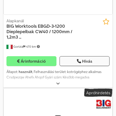
Alapkanál
BIG Worktools
EBGD-3-1200
Dieplepelbak CW40 / 1200mm /
1,2m3 ...
Gorizia
470 km
Árinformáció
Hívás
Állapot:
használt
, Felhasználási terület: kotrógéphez alkalmas
Crsdpezqw Ahefx Ahqof Gyári szám: Később megadva
Apróhirdetés