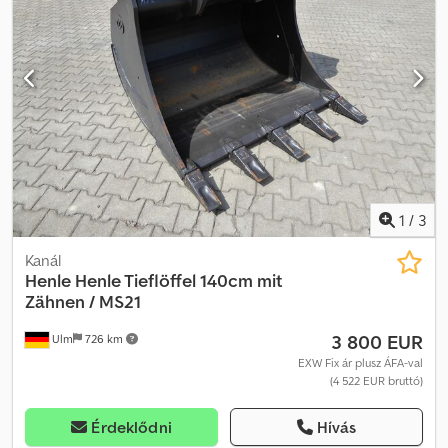
1
/
3
Kanál
Henle
Henle Tieflöffel 140cm mit
Zähnen / MS21
3 800 EUR
Ulm
726 km
EXW Fix ár plusz ÁFA-val
(4 522 EUR bruttó)
Érdeklődni
Hívás