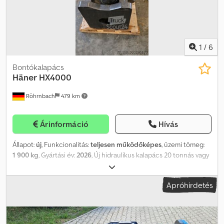
1
/
6
Bontókalapács
Häner
HX4000
Röhrnbach
479 km
Árinformáció
Hívás
Állapot:
új
, Funkcionalitás:
teljesen működőképes
, üzemi tömeg:
1 900 kg
, Gyártási év:
2026
, Új hidraulikus kalapács 20 tonnás vagy
annál nagyobb súlyú kotrógépekhez. A csomag tartalmazza a
feltöltő készletet és a hidraulikus tömlőket. Cedpfxezltdke Ahqsrf
Apróhirdetés