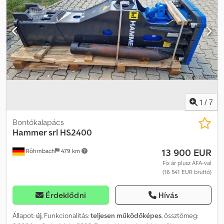
1
/
7
Bontókalapács
Hammer srl
HS2400
13 900 EUR
Röhrnbach
479 km
Fix ár plusz ÁFA-val
(16 541 EUR bruttó)
Érdeklődni
Hívás
Állapot:
új
, Funkcionalitás:
teljesen működőképes
, össztömeg: