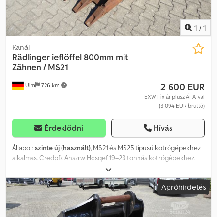
1
/
1
Kanál
Rädlinger
ieflöffel 800mm mit
Zähnen / MS21
2 600 EUR
Ulm
726 km
EXW Fix ár plusz ÁFA-val
(3 094 EUR bruttó)
Érdeklődni
Hívás
Állapot:
szinte új (használt)
, MS21 és MS25 típusú kotrógépekhez
alkalmas. Credpfx Ahszrw Hcsqef 19–23 tonnás kotrógépekhez.
Űrtartalom: 640 liter. CAT fogrendszerrel. Alig használt.
Apróhirdetés