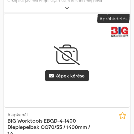
Crsdpfszqwz Rex Ahqof Gyári szám: Később megadva
Apróhirdetés
Képek kérése
Alapkanál
BIG Worktools
EBGD-4-1400
Dieplepelbak OQ70/55 / 1400mm /
1,4...