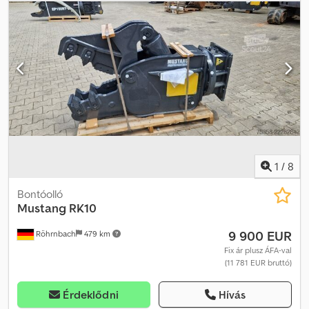
1
/
8
Bontóolló
Mustang
RK10
9 900 EUR
Röhrnbach
479 km
Fix ár plusz ÁFA-val
(11 781 EUR bruttó)
Érdeklődni
Hívás