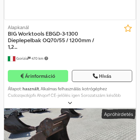
Alapkanál
BIG Worktools
EBGD-3-1300
Dieplepelbak OQ70/55 / 1200mm /
1,2...
Gorizia
470 km
Árinformáció
Hívás
Állapot:
használt
, Alkalmas felhasználás: kotrógéphez
Csdozqwzkjpfx Ahqorf CE-jelölés: igen Sorozatszám: később
megadandó
Apróhirdetés