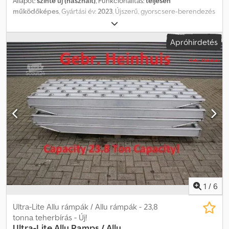
Állapot:
szinte új (használt)
, Funkcionalitás:
teljesen
működőképes
, Gyártási év:
2023
, Újszerű, gyorscsere-berendezés
(új gépen volt szerelve, de nem használták). Gyártó: Henle
Csapszeg-átmérő: 800 mm Crodpfxoznu Hre Ahqsf Maximális szár
Apróhirdetés
szélesség: 307 mm Csapszeg-távolság: 450 mm (csapszeg
középvonala és csapszeg középvonala között) Hidraulikus
működtetés Tartalmazza a tömlőgarnitúrát Tartalmazza a legújabb
előírásoknak megfelelő biztonsági kampót.
1
/
6
Ultra-Lite Allu rámpák / Allu rámpák - 23,8
tonna teherbírás - Új!
Ultra-Lite
Allu Ramps / Allu