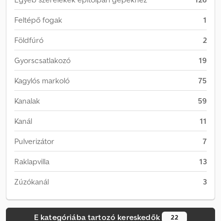
Feltépő fogak
1
Földfúró
2
Gyorscsatlakozó
19
Kagylós markoló
75
Kanalak
59
Kanál
11
Pulverizátor
7
Raklapvilla
13
Zúzókanál
3
E kategóriába tartozó kereskedők
22