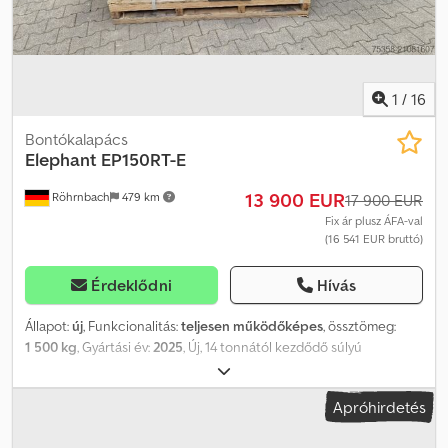
1
/
16
Bontókalapács
Elephant
EP150RT-E
13 900 EUR
Röhrnbach
479 km
17 900 EUR
Fix ár plusz ÁFA-val
(16 541 EUR bruttó)
Érdeklődni
Hívás
Állapot:
új
, Funkcionalitás:
teljesen működőképes
, össztömeg:
1 500 kg
, Gyártási év:
2025
, Új, 14 tonnától kezdődő súlyú
kotrógépekhez való ollós vágófej, 360 fokban elforgatható,
tartozékokkal, Hardox acélból, CE-jelölésű gép. Súlya: 1500 kg.
Apróhirdetés
Cedpfx Ahsydnuijqerf