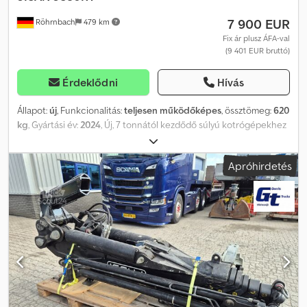
7 900 EUR
Röhrnbach
479 km
Fix ár plusz ÁFA-val
(9 401 EUR bruttó)
Érdeklődni
Hívás
Állapot:
új
, Funkcionalitás:
teljesen működőképes
, össztömeg:
620
kg
, Gyártási év:
2024
, Új, 7 tonnától kezdődő súlyú kotrógépekhez
való hidraulikus olló, 360 fokos elforgatással. Cedpfx Ahjzkau
Heqjrf Anyaga: Hardox acél. A méretek a képeken láthatók.
Apróhirdetés