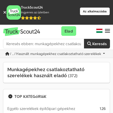
TruckScout24
Az alkalmazásba
Ingyenes az üzletben
Elad
Keresés
/ ... / Használt munkagépekhez csatlakoztatható szerelékek
Munkagépekhez csatlakoztatható
szerelékek használt eladó
(372)
TOP KATEGóRIáK
Egyéb szerelékek építőipari gépekhez
126