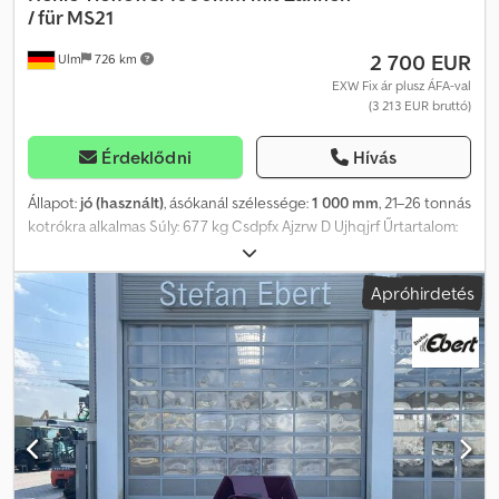
/ für MS21
2 700 EUR
Ulm
726 km
EXW Fix ár plusz ÁFA-val
(3 213 EUR bruttó)
Érdeklődni
Hívás
Állapot:
jó (használt)
, ásókanál szélessége:
1 000 mm
, 21–26 tonnás
kotrókra alkalmas Súly: 677 kg Csdpfx Ajzrw D Ujhqjrf Űrtartalom:
868 liter CAT fogazati rendszer Nagyon jó állapotban
Apróhirdetés