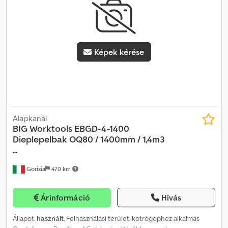
Képek kérése
Alapkanál
BIG Worktools
EBGD-4-1400
Dieplepelbak OQ80 / 1400mm / 1,4m3
...
Gorizia
470 km
Árinformáció
Hívás
Állapot:
használt
, Felhasználási terület: kotrógéphez alkalmas