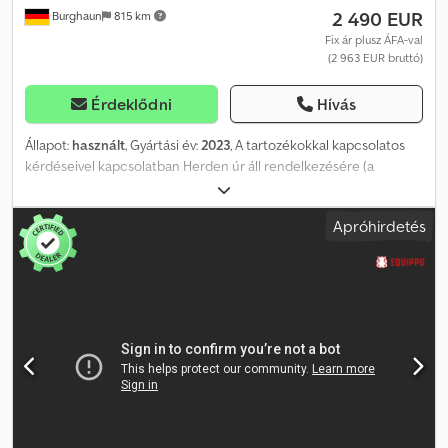
2 490 EUR
Burghaun
815 km
Fix ár plusz ÁFA-val
(2 963 EUR bruttó)
Érdeklődni
Hívás
Állapot:
használt
, Gyártási év:
2023
, A tartozékokkal kapcsolatos
kérdéseivel kapcsolatban Herden úr áll rendelkezésére (a
telefonszáma: ). Cranab CT40 markolókar / faemelő / gyártási év:
2023 / nagyon jó állapotban / raktáron, azonnal elérhető Ár:
Apróhirdetés
2.490,00 € nettó / 2.963,10 € bruttó Maximális üzemi nyomás: 25
MPa Súly: 250 kg Méretek: Felület – a csúcsok közötti távolság:
0,40 m² Maximális markolási szélesség: 1978 mm Minimális
markolási átmérő: 129 mm Markolási szélesség: 499 mm Magasság
– maximális markolási szélesség: 885 mm Magasság – a csúcsok
közötti távolság: 1065 mm Teljesítmény a csúcson: Maximális
markolási szélesség: 16,2 kN Minimális markolási szélesség: 18,2 kN
Maximális terhelés: 4000 kg Raktárunkban nagyon széles
választék található különböző tartozékokból, melyek azonnal
elérhetők! Herden úr (telefonszáma: ) szívesen áll rendelkezésére.
Igény esetén szívesen készítünk Önnek egy finanszírozási