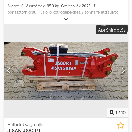
Állapot:
új
, össztömeg:
950 kg
, Gyártási év:
2025
, Új
porlasztó/hidraulikus olló kotrógépekhez, 7 tonna feletti súlytól
kezdve. 360 fokban elforgatható. Csdpfxjzkaw Is Ahqjrf Magas
törőerő.
Apróhirdetés
1
/
10
Hulladékvágó olló
JISAN
JS80RT