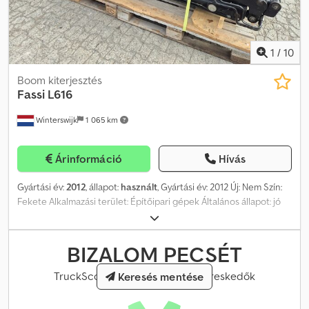
1
/
10
Boom kiterjesztés
Fassi
L616
Winterswijk
1 065 km
Árinformáció
Hívás
Gyártási év:
2012
, állapot:
használt
, Gyártási év: 2012 Új: Nem Szín:
Fekete Alkalmazási terület: Építőipari gépek Általános állapot: jó
Műszaki állapot: jó Külső állapot: jó Ár: Érdeklődés esetén További
információkért kérjük, vegye fel a kapcsolatot Klaas Gerritssel,
Peter Gerritssel vagy Gerrits úrral. Cedjzr Eltjpfx Ahqsrf
BIZALOM PECSÉT
TruckScout24 által hitelesített kereskedők
Keresés mentése