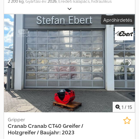
2 200 kg
, Gyártási év:
2026
, Eredeti kalapács, hidraulikus
bontókalapács. 22–33 tonnás kotrógépekhez. Codpfxezltctj
Ahqjrf
Apróhirdetés
1
/
15
Gripper
Cranab
Cranab CT40 Greifer /
Holzgreifer / Baujahr: 2023