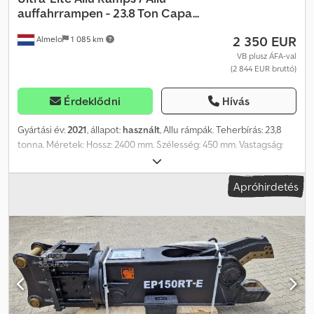
auffahrrampen - 23.8 Ton Capa...
2 350 EUR
Almelo
1 085 km
VB plusz ÁFA-val
(2 844 EUR bruttó)
Érdeklődni
Hívás
Gyártási év:
2021
, állapot:
használt
, Allu rámpák. Teherbírás: 23,8
tonna. Méretek: Hossz: 2400 mm. Szélesség: 450 mm. Vastagság:
140 mm. Credsztbmijpfx Ahqsf Ár, 2 darabos szett esetén! A
Heinhuis általános szerződési feltételei vonatkoznak a Heinhuis
Apróhirdetés
által közzétett összes hirdetésre, ajánlatra és árajánlatra, valamint
a Heinhuis által kötött valamennyi szerződésre és azokat
megelőző tárgyalásokra. Bármilyen formában megadott válaszával
elfogadja a Heinhuis általános szerződési feltételeinek
alkalmazhatóságát, és nyilatkozik arról, hogy megismerte azokat.
Áraink export nettó árak. = További információk = Gyártási év: 2021
Új: Nem Alkalmazási terület: Teherautók = Céginformációk =
További információkért: