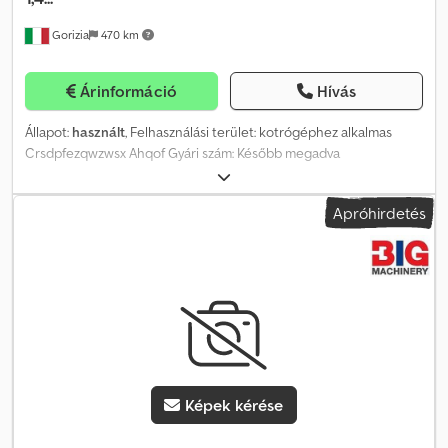
Gorizia
470 km
Árinformáció
Hívás
Állapot:
használt
, Felhasználási terület: kotrógéphez alkalmas
Crsdpfezqwzwsx Ahqof Gyári szám: Később megadva
Apróhirdetés
Képek kérése