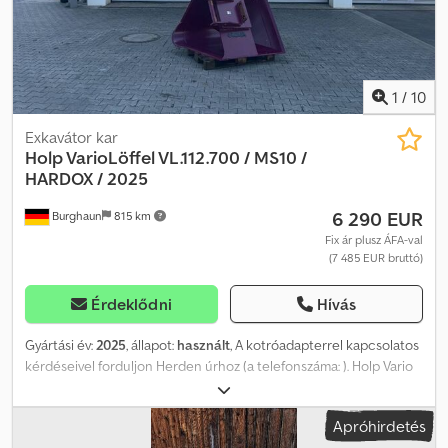
1
/
10
Exkavátor kar
Holp VarioLöffel VL.112.700 / MS10 /
HARDOX / 2025
6 290 EUR
Burghaun
815 km
Fix ár plusz ÁFA-val
(7 485 EUR bruttó)
Érdeklődni
Hívás
Gyártási év:
2025
, állapot:
használt
, A kotróadapterrel kapcsolatos
kérdéseivel forduljon Herden úrhoz (a telefonszáma: ). Holp Vario
kotrókanál VL.112.700 / MS10 / HARDOX / kopólemezek / gyártási év:
2025 / ÚJ / raktáron és azonnal elérhető Ár: 6.290,00 € nettó /
Apróhirdetés
7.485,10 € bruttó - Kotrók: 14 t – 25 t közötti méret - Saját súly: kb.