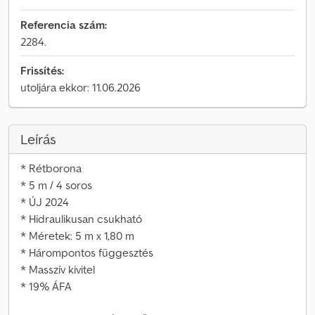
Referencia szám:
2284.
Frissítés:
utoljára ekkor: 11.06.2026
Leírás
* Rétborona
* 5 m / 4 soros
* ÚJ 2024
* Hidraulikusan csukható
* Méretek: 5 m x 1,80 m
* Hárompontos függesztés
* Masszív kivitel
* 19% ÁFA