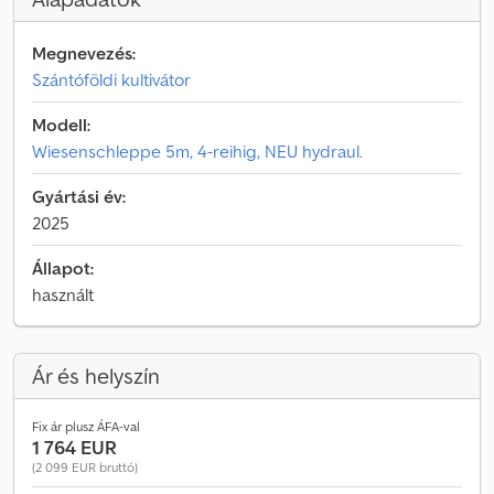
Megnevezés:
Szántóföldi kultivátor
Modell:
Wiesenschleppe 5m, 4-reihig, NEU hydraul.
Gyártási év:
2025
Állapot:
használt
Ár és helyszín
Fix ár plusz ÁFA-val
1 764 EUR
(2 099 EUR bruttó)