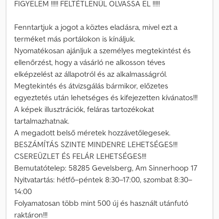
FIGYELEM !!!!! FELTÉTLENÜL OLVASSA EL !!!!!
Fenntartjuk a jogot a köztes eladásra, mivel ezt a
terméket más portálokon is kínáljuk.
Nyomatékosan ajánljuk a személyes megtekintést és
ellenőrzést, hogy a vásárló ne alkosson téves
elképzelést az állapotról és az alkalmasságról.
Megtekintés és átvizsgálás bármikor, előzetes
egyeztetés után lehetséges és kifejezetten kívánatos!!!
A képek illusztrációk, feláras tartozékokat
tartalmazhatnak.
A megadott belső méretek hozzávetőlegesek.
BESZÁMÍTÁS SZINTE MINDENRE LEHETSÉGES!!!
CSEREÜZLET ÉS FELÁR LEHETSÉGES!!!
Bemutatótelep: 58285 Gevelsberg, Am Sinnerhoop 17
Nyitvatartás: hétfő–péntek 8:30–17:00, szombat 8:30–
14:00
Folyamatosan több mint 500 új és használt utánfutó
raktáron!!!