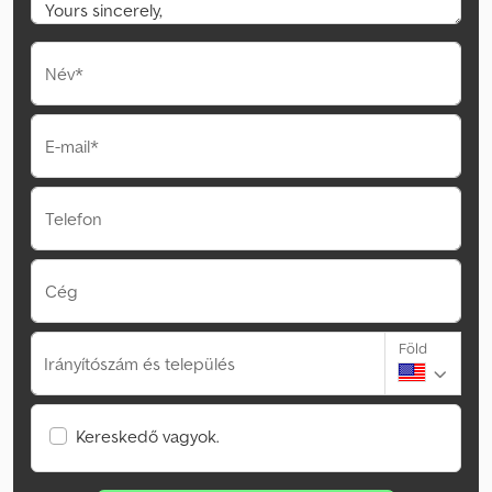
Név*
E-mail*
Telefon
Cég
Föld
Irányítószám és település
Kereskedő vagyok.