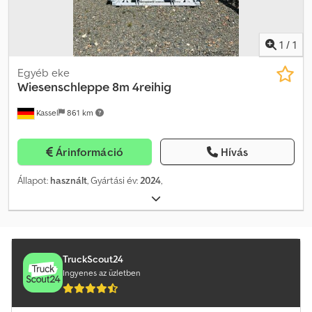
1
/
1
Egyéb eke
Wiesenschleppe 8m 4reihig
Kassel
861 km
Árinformáció
Hívás
Állapot:
használt
, Gyártási év:
2024
,
TruckScout24
Ingyenes az üzletben