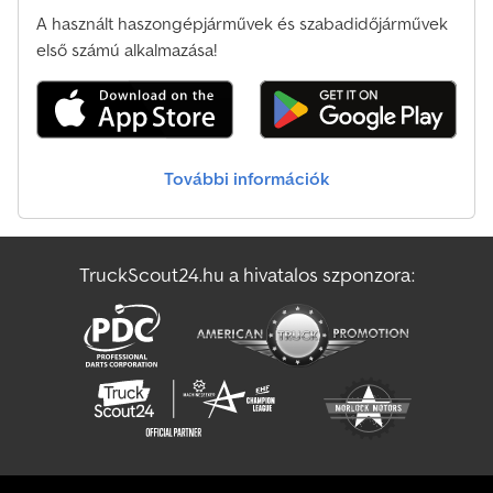
A használt haszongépjárművek és szabadidőjárművek
első számú alkalmazása!
További információk
TruckScout24.hu a hivatalos szponzora: