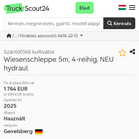
Elad
Keresés
/ ... / Hirdetés azonosító: A416-22-13
Szántóföldi kultivátor
Wiesenschleppe 5m, 4-reihig, NEU
hydraul.
Fix ár plusz ÁFA-val
1 764 EUR
(2 099 EUR bruttó)
Gyártási év
2025
Állapot
Használt
Helyszín
Gevelsberg