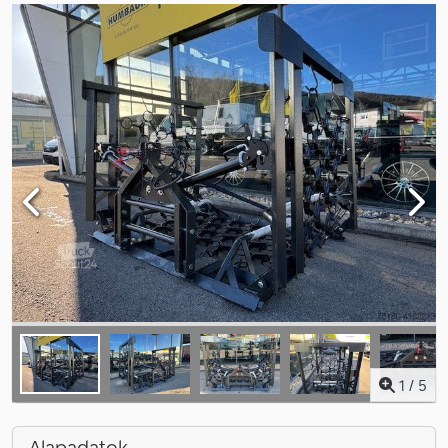
1
/
5
Alapadatok