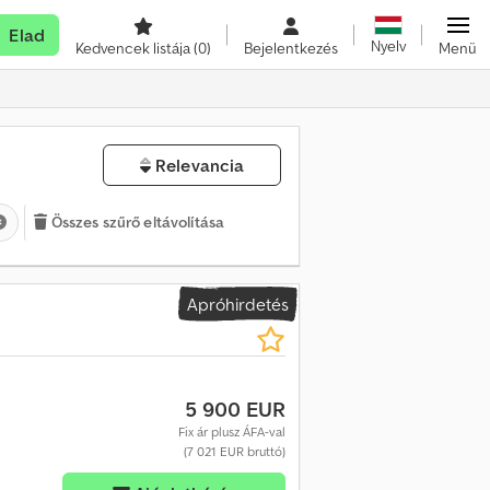
Elad
Nyelv
Kedvencek listája
(0)
Bejelentkezés
Menü
Relevancia
Összes szűrő eltávolítása
Apróhirdetés
5 900 EUR
Fix ár plusz ÁFA-val
(7 021 EUR bruttó)