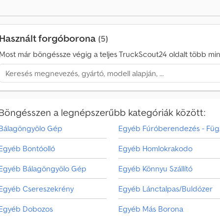
GRAFFENSTADEN. *Leírás esetleges hibákért nem vállalunk felelősséget Munk
1
á
8
s
5
á
8
Használt forgóborona
(5)
r
9
l
5
Most már böngéssze végig a teljes TruckScout24 oldalt több mint
á
5
s
0
i
7
m
e
Böngésszen a legnépszerűbb kategóriák között:
g
k
Bálagöngyölo Gép
Eg
e
r
Egyéb Bontóolló
Egyéb Homlokrakodo
e
s
Egyéb Bálagöngyölo Gép
Egyéb Könnyu Szállító
é
s
Egyéb Csereszekrény
Egyéb Lánctalpas/Buldózer
V
Egyéb Dobozos
Egyéb Más Borona
á