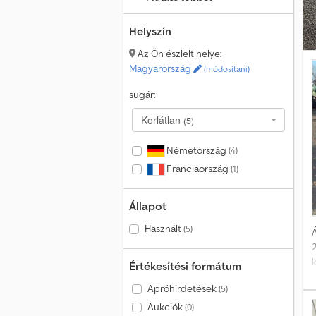
Helyszín
Az Ön észlelt helye:
Magyarország
(módosítani)
sugár:
Korlátlan
(5)
Németország
(4)
Franciaország
(1)
Állapot
Használt
(5)
Á
Értékesítési formátum
Apróhirdetések
(5)
C
Aukciók
(0)