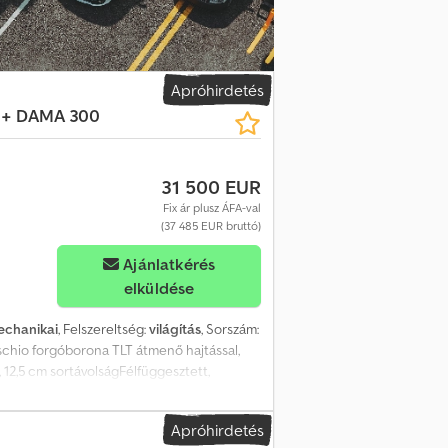
Apróhirdetés
 + DAMA 300
31 500 EUR
Fix ár plusz ÁFA-val
(37 485 EUR bruttó)
Ajánlatkérés
elküldése
chanikai
, Felszereltség:
világítás
, Sorszám:
schio forgóborona TLT átmenő hajtással,
 12,5 cm sortávolságFélfüggesztett,
ető táblaRugós simító, dupla tárcsás
850 l vetőmagtartály, Tárolási hely: Ügyfél
Apróhirdetés