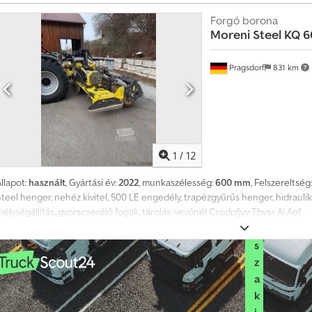
m
e
Forgó borona
g
Moreni
Steel KQ 
k
e
Pragsdorf
831 km
r
e
s
é
s
1
/
12
V
á
llapot:
használt
, Gyártási év:
2022
, munkaszélesség:
600 mm
, Felszereltség
l
Steel henger, nehéz kivitel, 500 LE engedély, trapézgyűrűs henger, hidrauli
a
élységállítás, gyorscserélő fogak, tárolás: vevőnél Crodpfjyv Tbysx Ai Aef
s
s
z
a
k
i