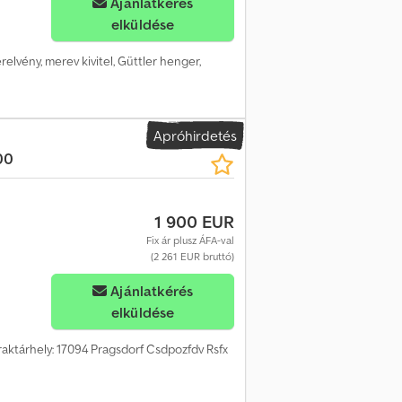
Ajánlatkérés
elküldése
relvény, merev kivitel, Güttler henger,
Apróhirdetés
00
1 900 EUR
Fix ár plusz ÁFA-val
(2 261 EUR bruttó)
Ajánlatkérés
elküldése
raktárhely: 17094 Pragsdorf Csdpozfdv Rsfx