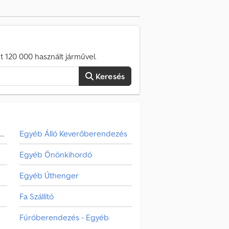
aszélesség: 3 m Szállítási idő (napokban):
 120 000 használt járművel.
Keresés
yéb Fúróberendezés - Függőleges
Egyéb Álló Keverőberendezés
Egyéb Önönkihordó
Egyéb Úthenger
Fa Szállító
Fúróberendezés - Egyéb