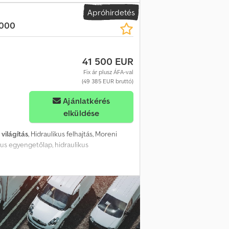
Apróhirdetés
6000
41 500 EUR
Fix ár plusz ÁFA-val
(49 385 EUR bruttó)
Ajánlatkérés
elküldése
:
világítás
, Hidraulikus felhajtás, Moreni
kus egyengetőlap, hidraulikus