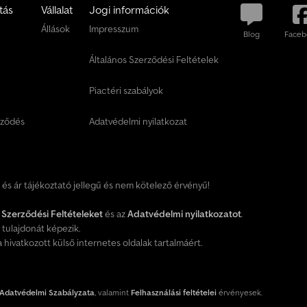
tás
Vállalat
Jogi információk
c
Állások
Impresszum
s
Blog
Faceb
o
Általános Szerződési Feltételek
m
a
Piactéri szabályok
g
o
rződés
Adatvédelmi nyilatkozat
t
T
á
j
t és ár tájékoztató jellegű és nem kötelező érvényű!
é
k
 Szerződési Feltételeket
és az
Adatvédelmi nyilatkozatot
.
o
tulajdonát képezik.
z
hivatkozott külső internetes oldalak tartalmáért.
ó
d
j
o
Adatvédelmi Szabályzata
, valamint
Felhasználási feltételei
érvényesek.
n