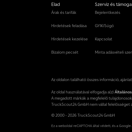
Elad
Szerviz és támoga
Árak és tarifák
Bejelentkezés
Hirdetések feladása
GYIK/Súgó
Hirdetések kezelése
Kapcsolat
Bizalom pecsét
Minta adásvételi sze
Az oldalon található összes információ, ajánla
Az oldal használatával elfogadja a(z)
Általános
A megadott márkák a megfelelő tulajdonosok 
TruckScout24 GmbH nem vállal felelősséget a 
© 2000 - 2026 TruckScout24 GmbH
Ez a weboldal reCAPTCHA által védett, és a Google