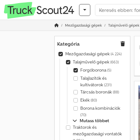
Mezőgazdasági gépek
Talajművelő gépek
Kategória
Mezőgazdasági gépek
(4 224)
Talajművelő gépek
(663)
Forgóborona
(5)
Talajlazítók és
kultivátorok
(231)
Tárcsás boronák
(88)
Ekék
(80)
Borona kombinációk
(70)
Mutass többet
Traktorok és
mezőgazdasági vontatók