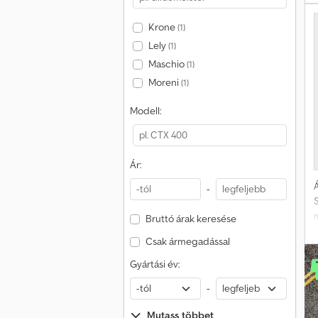
Krone
(1)
Lely
(1)
Maschio
(1)
Moreni
(1)
Modell:
Ár:
Á
-
m
Bruttó árak keresése
Csak ármegadással
Gyártási év:
-
Mutass többet