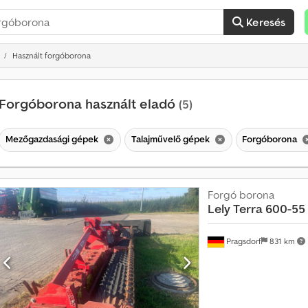
Keresés
Használt forgóborona
Forgóborona használt eladó
(5)
Mezőgazdasági gépek
Talajművelő gépek
Forgóborona
H
a
Forgó borona
v
Lely
Terra 600-55
o
n
Pragsdorf
831 km
t
a
t
ö
b