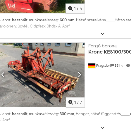
b
1
/
4
m
i
llapot:
használt
, munkaszélesség:
600 mm
, Hátsó szerelvény_____Hátsó sze
n
árolóhely: ügyfél. Cjdpfezk Dhdsx Ai Aorf
t
1
4
Forgó borona
0
Krone
KES100/30
0
0
Pragsdorf
831 km
0
v
á
s
á
r
1
/
7
l
á
llapot:
használt
, munkaszélesség:
300 mm
, Henger, hátsó függesztés_____,
s
i Aorf
i