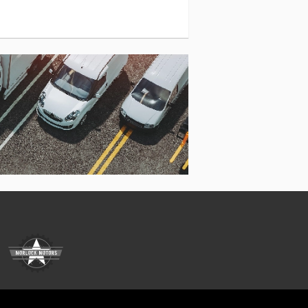
Könnyu Szállító
Szabván Felépítmény