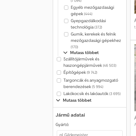
(1 094)
Egyéb mezőgazdasági
gépek
(444)
Á
Gyepgazdálkodási
t
technológia
(372)
Gumik, kerekek és felnik
mezőgazdasági gépekhez
(170)
Mutass többet
Szállítójárművek és
haszongépjárművek
(46 503)
Építőgépek
(9 742)
Targoncák és anyagmozgató
berendezések
(5 994)
Lakókocsik és lakóautók
(3 695)
Mutass többet
Jármű adatai
Á
A
Gyártó: