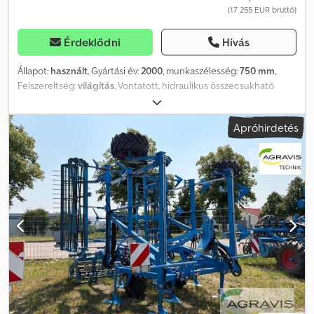
(17 255 EUR bruttó)
Érdeklődni
Hívás
Állapot:
használt
, Gyártási év:
2000
, munkaszélesség:
750 mm
,
Felszereltség:
világítás
, Vontatott, hidraulikus összecsukható
szerkezet, kövvédelem, támasztóláb/kerék, futómű, hidraulikusan
összecsukható, első kövvédelem, világítás, Accord vetőegységgel
Apróhirdetés
felszerelve köztes vetőmagok kiültetésére, támasztókerékek,
gereblye, tárolási hely: ügyfél. Dcjdpfxszqiaro Aa Dsk