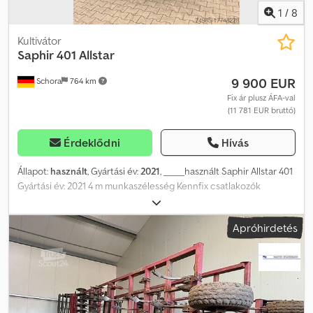
1
/
8
Kultivátor
Saphir
401 Allstar
9 900 EUR
Schora
764 km
Fix ár plusz ÁFA-val
(11 781 EUR bruttó)
Érdeklődni
Hívás
Állapot:
használt
, Gyártási év:
2021
, _____használt Saphir Allstar 401
Gyártási év: 2021 4 m munkaszélesség Kennfix csatlakozók
Herkuleszín 70x12x755 Lábformájú (libaláb) szórólapát Hengeres
talajkiegyenlítő (RPW 500) Összecsukható Világítás Utólagos
Apróhirdetés
gereblyező (Allstar 401 Profi) Szárnyas talajszántó Állapot: Újszerű
Tárolási hely: Genthin Dcodpfx Asu Sykfea Dsk