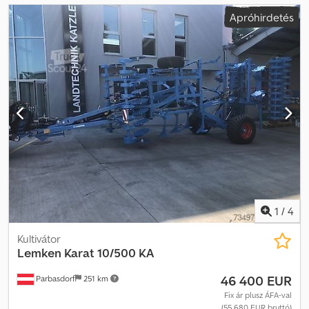
Apróhirdetés
1
/
4
Kultivátor
Lemken
Karat 10/500 KA
46 400 EUR
Parbasdorf
251 km
Fix ár plusz ÁFA-val
(55 680 EUR bruttó)