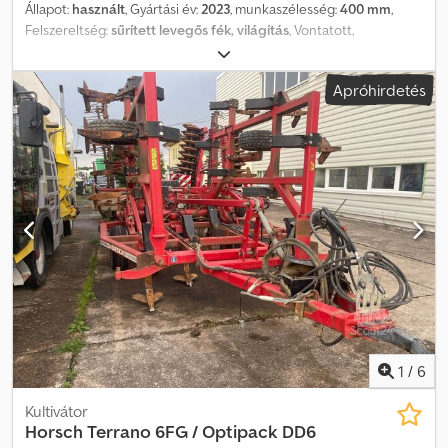
Állapot:
használt
, Gyártási év:
2023
, munkaszélesség:
400 mm
,
Felszereltség:
sűrített levegős fék, világítás
, Vontatott,
hidraulikusan összecsukható, kővédelemmel ellátott, támasztóláb/
-kerékkel rendelkező alváz, hidraulikusan összecsukható,
Apróhirdetés
támasztókerékek, dupla tárcsafék, nagy szilárdságú ekeelemek,
egyengető tárcsák, rugós hengersor, 40 km/h, tárolóhely: ügyfél.
Dedpfx Aezth Dbja Djck
1
/
6
Kultivátor
Horsch
Terrano 6FG / Optipack DD6