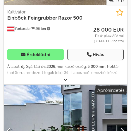
munkatermelékenység, pontos munkamélység és tökéletes
keverési hatás jellemzi ezt a gépet.
Kultivátor
Einböck
Feingrubber Razor 500
28 000 EUR
Parbasdorf
251 km
Fix ár plusz ÁFA-val
(33 600 EUR bruttó)
Érdeklődni
Hívás
Állapot:
új
, Gyártási év:
2026
, munkaszélesség:
5 000 mm
, Hektár
(ha) Sorra rendezett fogak (db.): 34 - Lapos acéllemezből készült
henger Dsdpfxjzqwmaj Aa Dock - Hercules-fogak megerősítő
rugóval - Keményfém, libláb formájú eke, 220 mm - Első kerekek -
Apróhirdetés
Háromsoros, hátul futó boronás - Hidraulikus állítás a hátul futó
boronás szögéhez - Hidraulikus állítás a hátul futó boronás
párhuzamos összekötőjéhez - Oldalsó kaparóelemek, bal és jobb
oldalon - LED-világítás és figyelmeztető tábla