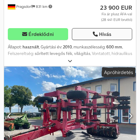
23 900 EUR
Pragsdorf
831 km
Fix ár plusz ÁFA-val
(28 441 EUR bruttó)
Érdeklődni
Hívás
Állapot:
használt
, Gyártási év:
2010
, munkaszélesség:
600 mm
,
Felszereltség:
sűrített levegős fék, világítás
, Vontatott, hidraulikus
összecsukható, utánfutó, kövétető, támasztóláb/kerék – futómű,
hidraulikusan összecsukható, dupla féktárcsás fék, világítás, K80
Apróhirdetés
vonófej, áthajtás, beleértve az Optipack DD6-ot, tárolási hely:
ügyfél. Dcsdpfezth A Rjx Aa Dek