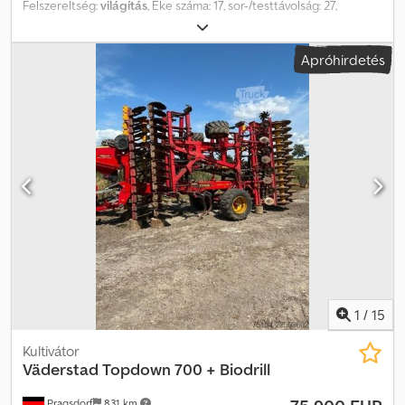
Felszereltség:
világítás
, Eke száma: 17, sor-/testtávolság: 27,
vontatott, hidraulikus összecsukás, kövvédelem. Összecsukó
szerkezet, vázmagasság: 85 cm, karok közötti távolság: 27 cm,
Apróhirdetés
futómű: DSTS görgő, 530 mm, utóvégző, rugós kövvédelem,
mechanikus mélységszabályozás, vonóerő-növelő, tárolóhely:
ügyfél. Dcjdpfx Ajzr S Uzea Dsk
1
/
15
Kultivátor
Väderstad
Topdown 700 + Biodrill
Pragsdorf
831 km