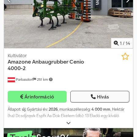
1
/
14
Kultivátor
Amazone
Anbaugrubber Cenio
4000-2
Parbasdorf
251 km
Árinformáció
Hívás
Állapot:
új
, Gyártási év:
2026
, munkaszélesség:
4 000 mm
, Hektár
(ha) Dcsdjzqwk Espfx Aa Dok Ekelem (db.): 13 Eladó egy kiváló
minőségű Amazone Cenio 4000-2, háromsoros, függesztett
talajművelő gép, 4,0 m munkaszélességgel. A gép ideális a sekély
és közepes mélységű talajműveléshez, valamint a