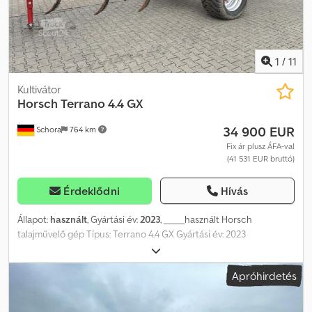
1
/
11
Kultivátor
Horsch
Terrano 4.4 GX
34 900 EUR
Schora
764 km
Fix ár plusz ÁFA-val
(41 531 EUR bruttó)
Érdeklődni
Hívás
Állapot:
használt
, Gyártási év:
2023
, _____használt Horsch
talajművelő gép Típus: Terrano 4.4 GX Gyártási év: 2023
Munkafelület szélessége: 4 m Szállítási szélesség: 3 m 13 darabos
kar Csillag alakú talajmaró Kettős rugós hengersor 2 db előre
Apróhirdetés
helyezett ék Hidraulikusan összecsukható Dsdpfezrrbbex Aa
Deck Hidraulikus mélységállító Kettős futógörgő elöl Sűrített
levegős fékrendszer Közúti világítás Figyelmeztető táblák Tárolási