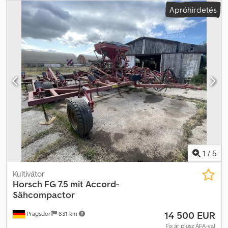
hengereggel - Munkaszélesség: 6 m - Hidraulikus mélységállítás -
Apróhirdetés
Futómű - Összecsukásbiztosítás - Világítás - Utánfutó henger
Előzetes értékesítés, hibák és elírások jogfenntartásával.
1
/
5
Kultivátor
Horsch
FG 7.5 mit Accord-
Sähcompactor
14 500 EUR
Pragsdorf
831 km
Fix ár plusz ÁFA-val