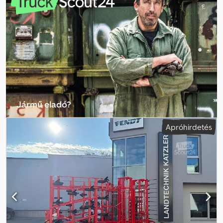
tarlófeldolgozáshoz. - Munkaszélesség: 4,00 m - Teljesen
hidraulikus munkamélység-állítás - C-Mix Special ekelem - Kettős
tárcsa a talaj egyengetéséhez - Automatikus munkamélység-
állítás „LevelControl” - LED-es hátsó világítás közúti használathoz -
Rugógyűrűs henger FW 2000-580 - Alsó rúdcsap, Kat. 3 -
Tartalmazza a C-Mix-3 ekehegyeket, szárnyakat és
terelőlemezeket
Jármű eladó?
Létrehozás hirdetés
Apróhirdetés