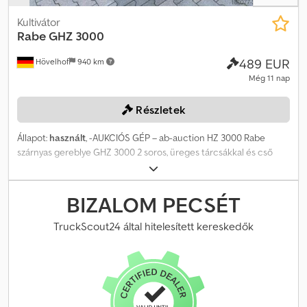
Kultivátor
Rabe
GHZ 3000
489 EUR
Hövelhof
940 km
Még 11 nap
Részletek
Állapot:
használt
, -AUKCIÓS GÉP – ab-auction HZ 3000 Rabe
szárnyas gereblye GHZ 3000 2 soros, üreges tárcsákkal és cső
alakú hengerrel Hátsó függesztés, munkaszélesség 3 m,
figyelmeztető táblák Erre a gépre online is licitálhat A kezdőár
490,00 EUR, áfa nélkül. Regisztráljon ingyenesen, és licitáljon!
BIZALOM PECSÉT
Dcjdjzqqkxjpfx Aa Dok Itt találja az aukciót: ----- ----- Izgalmas
online aukció! Kezdje meg a licitálást MOST! ab-auction
TruckScout24 által hitelesített kereskedők