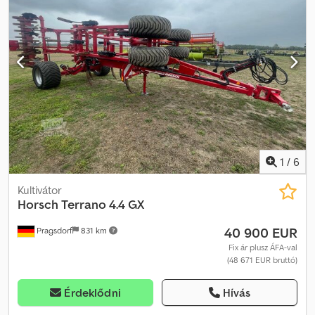
hely: Schora
1
/
6
Kultivátor
Horsch
Terrano 4.4 GX
40 900 EUR
Pragsdorf
831 km
Fix ár plusz ÁFA-val
(48 671 EUR bruttó)
Érdeklődni
Hívás