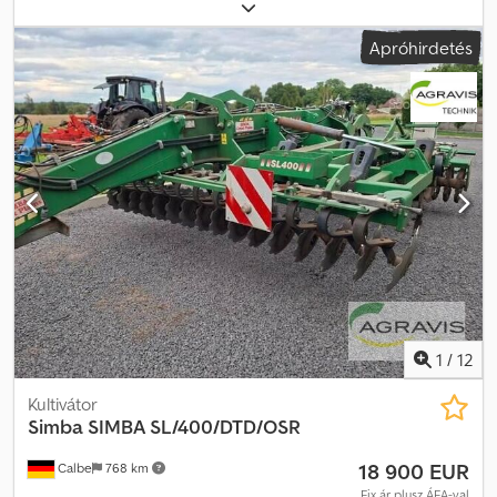
kővédelem, támasztóláb/kerék. Munkaszélesség: 6 m. Világítás:
igen. Futómű: igen. Összecsukó szerkezet: igen. Ekehegyek: igen.
Apróhirdetés
Horsch Tiger 6 LTS, sorozatszám: 34711457, gyártási év: 2011
(tartalmazza a TerraGrip gereblyéket, a támasztókerékeket
10.0/75-15.3, valamint a világítást). TopRing Packer 78 cm, RP 78 cm,
pneumatikus fék. Alsó húzókaros felfüggesztés. Egy soros
kiegyenlítő tárcsa. Tárolóhely: Ügyfél. Dedpfx Ajzr A Sqoa Deck
1
/
12
Kultivátor
Simba
SIMBA SL/400/DTD/OSR
18 900 EUR
Calbe
768 km
Fix ár plusz ÁFA-val