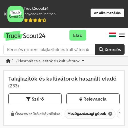
TruckScout24
Az alkalmazásba
Ingyenes az üzletben
Elad
Keresés
/ ... / Használt talajlazítók és kultivátorok
Talajlazítók és kultivátorok használt eladó
(233)
Szűrő
Relevancia
Mezőgazdasági gépek
Tala
Összes szűrő eltávolítása