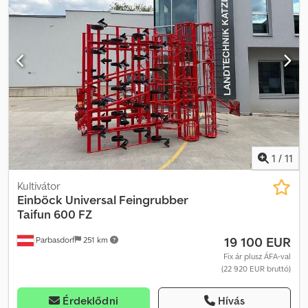
standard kapacs helyett, a Herkules ekevilla használatához) - 8 db.
rugózott, dupla szárú ekevilla - Párhuzamosan vezetett,
golyóscsapágyas utánfutó eszköz - Az utánfutó eszköz
magasságának állítása félkör alakú rács segítségével - Elülső,
lapos acélhenger, átmérő 400 mm - Hátsó, fogazott acélhenger,
átmérő 320 mm Dcodjzqwihepfx Aa Dok - 1 soros, utánfutó
gereblye, átmérő 12 mm-es villákkal (a gyári 2 soros utánfutó
gereblye helyett) - Figyelmeztető táblák tartókkal és LED-es hátsó
világítással
1
/
11
Kultivátor
Einböck
Universal Feingrubber
Taifun 600 FZ
19 100 EUR
Parbasdorf
251 km
Fix ár plusz ÁFA-val
(22 920 EUR bruttó)
Érdeklődni
Hívás