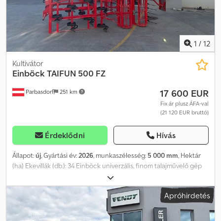
1
/
12
Kultivátor
Einböck
TAIFUN 500 FZ
17 600 EUR
Parbasdorf
251 km
Fix ár plusz ÁFA-val
(21 120 EUR bruttó)
Érdeklődni
Hívás
Állapot:
új
, Gyártási év:
2026
, munkaszélesség:
5 000 mm
, Hektár
(ha) Ekevillák (db.): 34 Einböck univerzális, finom talajművelő gép
TAIFUN 500 FZ - Munkaszélesség: 5,00 m - Hidraulikusan
összecsukható - 4 soros ekevilla elrendezés - Sorok közötti
Apróhirdetés
távolság: 15 cm - Szállítási szélesség: 2,60 m - Rögzítési kategória
II/III (átmérő 28/36 mm) - 34 db. Herkules ekevilla 50 × 13 mm (a
Vulcanus ekevilla helyett) - 34 db. „libaláb” alakú kapacs 200 mm (a