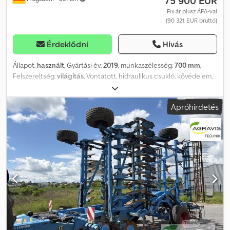
75 900 EUR
Fix ár plusz ÁFA-val
(90 321 EUR bruttó)
Érdeklődni
Hívás
Állapot:
használt
, Gyártási év:
2019
, munkaszélesség:
700 mm
,
Felszereltség:
világítás
, Vontatott, hidraulikus csukló, kővédelem,
támasztóláb/kerék – hidraulikus kővédelemmel ellátott, BioDrill
gyártási év: 2016, tárolási hely: ügyfél. Dcedpfszr Tbcex Aa Dek
Apróhirdetés