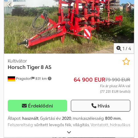
hátsó felfogatás (0160) Védőberendezés: kapákhoz (0170)
Szállítási állapot: összeszerelve Djdpjxfc Ncefx Aa Deck
1
/
4
Kultivátor
Horsch
Tiger 8 AS
64 900 EUR
Pragsdorf
831 km
79 990 EUR
Fix ár plusz ÁFA-val
(77 231 EUR bruttó)
Érdeklődni
Hívás
Állapot:
használt
, Gyártási év:
2020
, munkaszélesség:
800 mm
,
Felszereltség:
sűrített levegős fék, világítás
, Vontatott, hidraulikus
felhajtás, utánfutó, kővédő, támasztóláb / -kerék_____Futómű,
hidraulikusan felcsukható, kétkörös fék, vonószem,