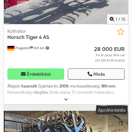
1
/
15
Kultivátor
Horsch
Tiger 4 AS
28 000 EUR
Pragsdorf
831 km
Fix ár plusz ÁFA-val
(33 320 EUR bruttó)
Érdeklődni
Hívás
Állapot:
használt
, Gyártási év:
2009
, munkaszélesség:
380 mm
,
Felszereltség:
világítás
, Ekék száma: 17, vontatott, hidraulikus
csukás, kőbiztosítás, támasztóláb / -kerék_____ Gumi hengerező,
Top Ring Packer, Terra Grip kapák, vonóerőigény: 146 kW, alsó
Apróhirdetés
függesztőkar csatlakozás, támasztókerekek, súly: 5 380 kg, tárolási
hely: 17094 Pragsdorf Dedozr Ta Sepfx Aa Deck