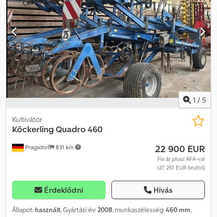
1
/
5
Kultivátor
Köckerling
Quadro 460
22 900 EUR
Pragsdorf
831 km
Fix ár plusz ÁFA-val
(27 251 EUR bruttó)
Érdeklődni
Hívás
Állapot:
használt
, Gyártási év:
2008
, munkaszélesség:
460 mm
,