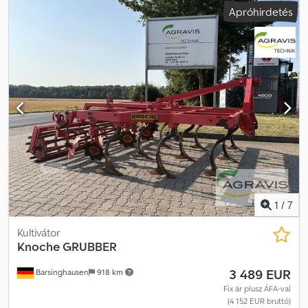
Apróhirdetés
támasztókerekek, mechanikus kővédelem, gumi tömörítő henger,
világítás, tárolási hely: ügyfél Dodpfezdh A Tjx Aa Deck
1
/
7
Kultivátor
Knoche
GRUBBER
3 489 EUR
Barsinghausen
918 km
Fix ár plusz ÁFA-val
(4 152 EUR bruttó)