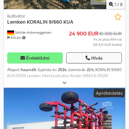
1
/
8
Kultivátor
Lemken
KORALIN 9/660 KUA
24 900 EUR
Söhlde-Hoheneggelsen
30 000 EUR
874 km
Fix ár plusz ÁFA-val
(29 631 EUR bruttó)
Érdeklődni
Hívás
Állapot:
használt
, Gyártási év:
2024
, üzemórák:
22 h
, KORALIN 9/660
KUA (0010) Lemken hibrid kultivátor Koralin 9/660 K (0020)
Munkaszélesség: 6,60 m (0030) Utánfutó henger: DRF D400/400
cső/lap (0040) Utánfutó borona: henger mögött (0050)
Apróhirdetés
Hidraulikacső a boronához mint (0060) utánfutó egység (0070)
Felső függesztési kapcsolás: Kat.3 (0080) Alsó függesztési
kapcsolás: L3 Z3 (Kat.3) (0090) Vázmagasság: 550 mm (0100)
Támkerék/vezetőkerék: 4 db 10.5/23-12 (0110) mechanikus (0120)
Kapaváltozat: lúdláb kapa 380 mm (0130) Munkamélység állítása:
hidraulikus (0140) távvezérlésű (0150) Világítórendszer: európai