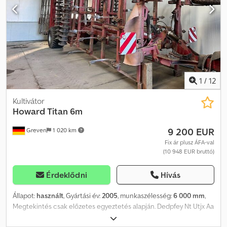
1
/
12
Kultivátor
Howard
Titan 6m
9 200 EUR
Greven
1 020 km
Fix ár plusz ÁFA-val
(10 948 EUR bruttó)
Érdeklődni
Hívás
Állapot:
használt
, Gyártási év:
2005
, munkaszélesség:
6 000 mm
,
Megtekintés csak előzetes egyeztetés alapján. Dedpfey Nt Utjx Aa
Dock Howard Titan 4-soros grubber tárcsás boronával és