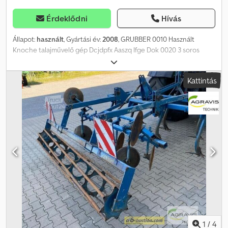
Érdeklődni
Hívás
Állapot:
használt
, Gyártási év:
2008
, GRUBBER 0010 Használt
Knoche talajművelő gép Dcjdpfx Aaszq Ifge Dok 0020 3 soros
0030 Hengeres talajlazító
Kattintás
1
/
4