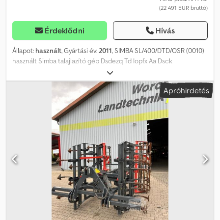
(22 491 EUR bruttó)
Érdeklődni
Hívás
Állapot:
használt
, Gyártási év:
2011
, SIMBA SL/400/DTD/OSR (0010)
használt Simba talajlazító gép Dsdezq Td Iopfx Aa Dsck
Apróhirdetés