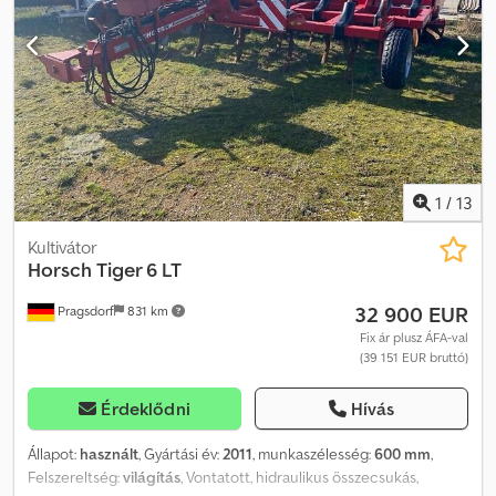
1
/
13
Kultivátor
Horsch
Tiger 6 LT
32 900 EUR
Pragsdorf
831 km
Fix ár plusz ÁFA-val
(39 151 EUR bruttó)
Érdeklődni
Hívás
Állapot:
használt
, Gyártási év:
2011
, munkaszélesség:
600 mm
,
Felszereltség:
világítás
, Vontatott, hidraulikus összecsukás,