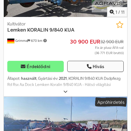
1
/
11
Kultivátor
Lemken
KORALIN 9/840 KUA
30 900 EUR
Grimma
670 km
32 900 EUR
Fix ár plusz ÁFA-val
(36 771 EUR bruttó)
Érdeklődni
Hívás
Állapot:
használt
, Gyártási év:
2021
, KORALIN 9/840 KUA Dsdpfezg
Rd Rsx Aa Dock Lemken Koralin 9/840 KUA - Hátsó világítási
berendezés, - Vázmagasság: 550 mm - Szállító vonórúd-
előkészítés - Kétkörös sűrített levegős fékrendszer - Tárcsaelem:
Apróhirdetés
55 üreges tárcsa, - Abroncsok: 385/65R22.5 - Alsó függesztés: L3
Z3 (Kat3) - Egyengetés: szintező fogak - Munkamélység
hidraulikusan távirányítással állítható - Utánfutó eszközök: lapos
rudas henger FSW 400 - Henger utáni borona - Kapaváltozat:
libatalp kapa 380 mm - Támasztó-/követőkerék: 1 pár