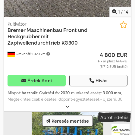
1
/
14
Kultivátor
Bremer Maschinenbau
Front und
Heckgrubber mit
Zapfwellendurchtrieb KG300
4 800 EUR
Greven
1 020 km
Fix ár plusz ÁFA-val
(5 712 EUR bruttó)
Érdeklődni
Hívás
Állapot:
használt
, Gyártási év:
2020
, munkaszélesség:
3 000 mm
,
Megtekintés csak előzetes időpont-egyeztetéssel. - Újszerű, 30
ha-on használt - Első és hátsó kultivátor támasztókerekekkel -
Gyártási év: 2020 - Gyártó: Bremer - 3 m munkaszélesség
Apróhirdetés
Dsdpfxeyfiwbe Aa Dsck - Kardántengelyes meghajtással Előzetes
Keresés mentése
értékesítés, tévedések és elírások jogának fenntartásával.