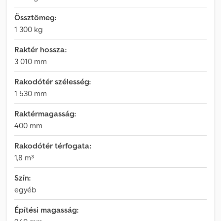
Össztömeg:
1 300 kg
Raktér hossza:
3 010 mm
Rakodótér szélesség:
1 530 mm
Raktérmagasság:
400 mm
Rakodótér térfogata:
1,8 m³
Szín:
egyéb
Építési magasság: