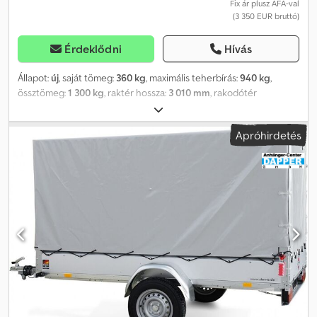
horganyzott elemeket használ, melyek optimális védelmet
Fix ár plusz ÁFA-val
(3 350 EUR bruttó)
nyújtanak a korrózió ellen. Masszív emelőzárak, V-biztonsági
vonórúd, 4 belső rögzítőgyűrű, fékezett, 13-pólusú csatlakozó
tolatólámpával, védett multifunkciós világítás, 40 cm acél oldalfal.
Érdeklődni
Hívás
Dkjdpfx Ajpffcmjctsr
Állapot:
új
, saját tömeg:
360 kg
, maximális teherbírás:
940 kg
,
össztömeg:
1 300 kg
, raktér hossza:
3 010 mm
, rakodótér
szélesség:
1 530 mm
, raktérmagasság:
400 mm
, rakodótér
térfogata:
1,8 m³
, szín:
egyéb
, építési magasság:
1 740 mm
,
Apróhirdetés
munkaszélesség:
2 040 mm
, Gyártó: Brenderup Típus: Brenderup
2300S, 2300S B1300 alacsony platós acél Utánfutó Engedélyezett
össztömeg: 1300 kg, fékezett billenőplatós Hasznos teherbírás:
940 kg Önsúly: 360 kg Raktér mérete: 3010 x 1530 x 400 mm
Gumiabroncs méret: 14 hüvelyk Rakodási magasság: 540 mm
lehajtható első fallal 13 pólusú csatlakozó 6 x rögzítőszem
Tartozék: visszagurulásgátlós ráfutófék Alumínium bordáslemez
borítású hátsó ajtó Billenő rakfelület lehajtható első fallal
Lombhálós magasítóval (80 cm magas), masszív kivitel nyitható
ajtóval Ár tartalmazza a gépjármű törzskönyvet (forgalmi engedély
II. rész és COC papírok) Jelentős utángyártott utánfutó készlet a
következő gyártóktól: Brenderup, Humbaur, Hapert, Unsinn és
Neptun Igény esetén ingyenes átmeneti rendszámtáblát