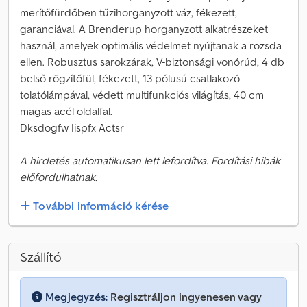
merítőfürdőben tűzihorganyzott váz, fékezett,
garanciával. A Brenderup horganyzott alkatrészeket
használ, amelyek optimális védelmet nyújtanak a rozsda
ellen. Robusztus sarokzárak, V-biztonsági vonórúd, 4 db
belső rögzítőfül, fékezett, 13 pólusú csatlakozó
tolatólámpával, védett multifunkciós világítás, 40 cm
magas acél oldalfal.
Dksdogfw Iispfx Actsr
A hirdetés automatikusan lett lefordítva. Fordítási hibák
előfordulhatnak.
További információ kérése
Szállító
Megjegyzés:
Regisztráljon ingyenesen vagy