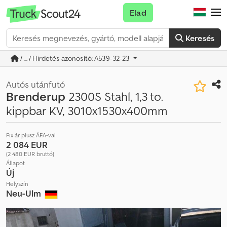
Elad
Keresés
/ ... / Hirdetés azonosító: A539-32-23
Autós utánfutó
Brenderup
2300S Stahl, 1,3 to.
kippbar KV, 3010x1530x400mm
Fix ár plusz ÁFA-val
2 084 EUR
(2 480 EUR bruttó)
Állapot
Új
Helyszín
Neu-Ulm