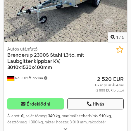
vonórúddal rendelkezik. Az összes felszereltségi információt és
technikai adatot alább találja. Ez a típus többféle kivitelben is
elérhető, például ponyvás változatban. Lakókocsi utánfutó
kiegészítők – például ráépítmények, magasított vagy lapos ponyva,
vonórúd-doboz, tartólábak, felhajtósín, támasztósín,
motorkerékpártartó bölcső, motorkerékpár-rögzítő hevederek,
1
/
5
illetve rögzítő hevederek – szintén elérhetőek kínálatunkban.
Dkjdjrx S Dpopfx Acter
Autós utánfutó
Brenderup
2300S Stahl 1,3 to. mit
Laubgitter kippbar KV,
3010x1530x400mm
2 520 EUR
Neu-Ulm
722 km
Fix ár plusz ÁFA-val
(2 999 EUR bruttó)
Érdeklődni
Hívás
Állapot:
új
, saját tömeg:
340 kg
, maximális teherbírás:
910 kg
,
össztömeg:
1 300 kg
, raktér hossza:
3 010 mm
, rakodótér
szélesség:
1 530 mm
, raktérmagasság:
900 mm
, rakodótér