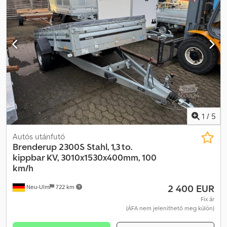
1
/
5
Autós utánfutó
Brenderup
2300S Stahl, 1,3 to.
kippbar KV, 3010x1530x400mm, 100
km/h
2 400 EUR
Neu-Ulm
722 km
Fix ár
(ÁFA nem jeleníthető meg külön)