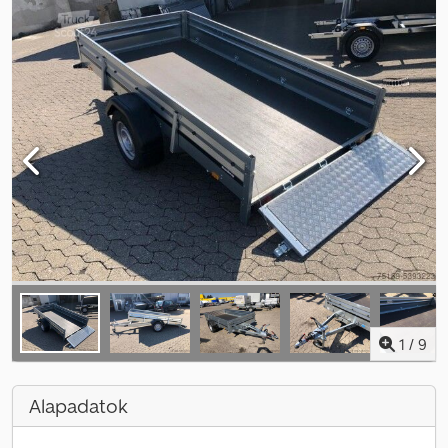
1
/
9
Alapadatok