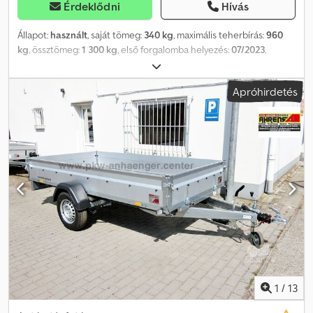
Érdeklődni
Hívás
Állapot:
használt
, saját tömeg:
340 kg
, maximális teherbírás:
960
kg
, össztömeg:
1 300 kg
, első forgalomba helyezés:
07/2023
,
következő vizsga (TÜV):
07/2027
, raktér hossza:
3 010 mm
,
rakodótér szélesség:
1 530 mm
, raktérmagasság:
400 mm
,
Apróhirdetés
rakodótér térfogata:
1,8 m³
, szín:
egyéb
, építési magasság:
940
mm
, munkaszélesség:
2 040 mm
, Felszereltség:
használt jármű
garancia
, Gyártó: Brenderup Típus: Brenderup 2300S, 2300S
B1300 alacsony platós acél pótkocsi Megengedett össztömeg:
1300 kg, fékezett, billenthető Hasznos teherbírás: 960 kg Saját
tömeg: 340 kg Raktér mérete: 3010 x 1530 x 400 mm Gumiabroncs
méret: 14 col Raktérmagasság: 540 mm lehajtható első fallal 13
pólusú csatlakozó, ráfutófék tolatás-automatikával Hátsó ajtó
alumínium bordázott lemezzel borítva Billenthető rakfelület
lehajtható első falrészsel 100 km/h sebességre engedélyezett 3
db Airline rögzítősín felszerelve 8 db Airline felfogó fémpánt
Talpalóháló és lapos ponyva az árban Az ár tartalmazza a forgalmi
engedélyt (II. rész forgalmi engedély és COC papírok). Nagy
választékban tartunk pótkocsikat a következő márkákból:
1
/
13
Brenderup, Humbaur, Hapert, Unsinn és Neptun. Igény esetén