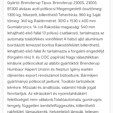
Gyártó: Brenderup Típus: Brenderup 2300S, 2300S
B1300 alvázas acél pótkocsi Megengedett össztömeg:
1300 kg, fékezett, billenthető Teherbírás: 960 kg Saját
tömeg: 340 kg Raktérméret: 3010 x 1530 x 400 mm
Gumiabroncs: 14 col Rakodási magasság: 540 mm
lehajtható első fallal 13 pólusú csatlakozó, tartalmazza az
automata tolatófékes vonóféket A hátsó ajtó alumínium
bordázott lemezzel borítva Rakodófelület billenthető,
lehajtható első fallal Ár tartalmazza a forgalmi engedélyt
(forgalmi rész II. és COC papírok) Nagy választékban
kínálunk pótkocsikat az alábbi gyártóktól: Brenderup
Humbaur Hapert Unsinn és Neptun Igény esetén
díjmentes export rendszámot biztosítunk. Bármilyen
gyártmányú pótkocsit javítunk. További tartozékok
kérésre. Műszaki és árváltozás, valamint hibák jogát
fenntartjuk. Az elírásokért és nyomdahibákért
felelősséget nem vállalunk.Tolatóautomata, gumirugós
tengely, független kerékfelfüggesztés, billenthető
rakfelület, támaszkerék, helyzetjelző lámpák, teljesen