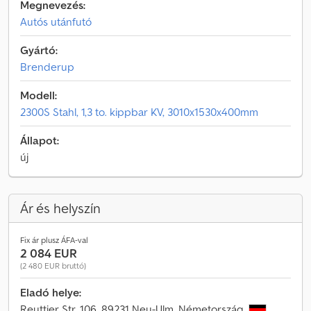
Megnevezés:
Autós utánfutó
Gyártó:
Brenderup
Modell:
2300S Stahl, 1,3 to. kippbar KV, 3010x1530x400mm
Állapot:
új
Ár és helyszín
Fix ár plusz ÁFA-val
2 084 EUR
(2 480 EUR bruttó)
Eladó helye:
Reuttier Str. 106, 89231 Neu-Ulm, Németország