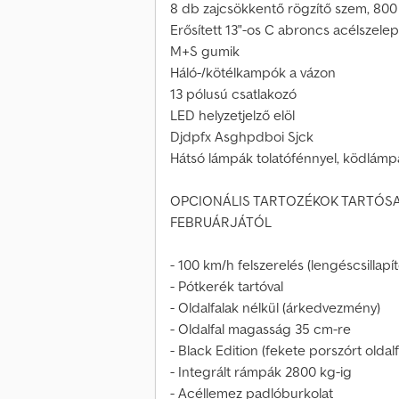
8 db zajcsökkentő rögzítő szem, 800
Erősített 13"-os C abroncs acélszele
M+S gumik
Háló-/kötélkampók a vázon
13 pólusú csatlakozó
LED helyzetjelző elöl
Djdpfx Asghpdboi Sjck
Hátsó lámpák tolatófénnyel, ködlámp
OPCIONÁLIS TARTOZÉKOK TARTÓS
FEBRUÁRJÁTÓL
- 100 km/h felszerelés (lengéscsillapí
- Pótkerék tartóval
- Oldalfalak nélkül (árkedvezmény)
- Oldalfal magasság 35 cm-re
- Black Edition (fekete porszórt oldalf
- Integrált rámpák 2800 kg-ig
- Acéllemez padlóburkolat