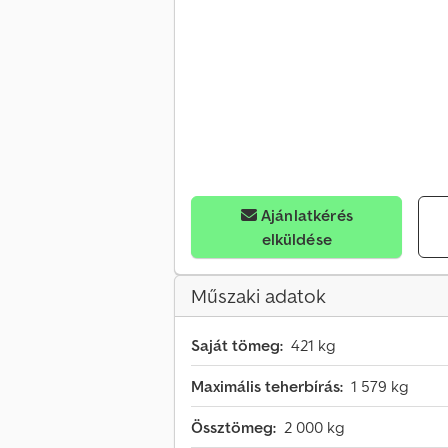
Ajánlatkérés
elküldése
Műszaki adatok
Saját tömeg:
421 kg
Maximális teherbírás:
1 579 kg
Össztömeg:
2 000 kg