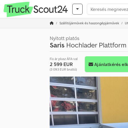
Szállítójárművek és haszongépjárművek
U
Nyitott platós
Saris
Hochlader Plattform
Fix ár plusz ÁFA-val
2 599 EUR
Ajánlatkérés el
(3 093 EUR bruttó)