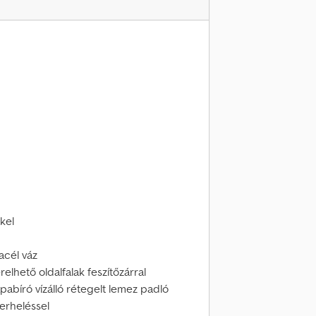
kel
acél váz
relhető oldalfalak feszítőzárral
abíró vízálló rétegelt lemez padló
erheléssel