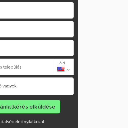
Föld
s település
 vagyok.
jánlatkérés elküldése
datvédelmi nyilatkozat