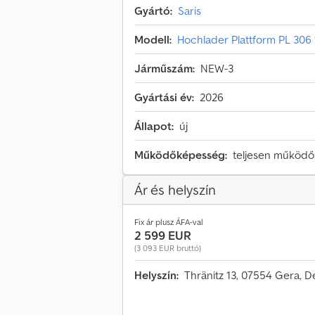
Gyártó:
Saris
Modell:
Hochlader Plattform PL 306
Járműszám:
NEW-3
Gyártási év:
2026
Állapot:
új
Működőképesség:
teljesen működ
Ár és helyszín
Fix ár plusz ÁFA-val
2 599 EUR
(3 093 EUR bruttó)
Helyszín:
Thränitz 13, 07554 Gera, 