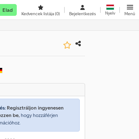
Elad
Nyelv
Kedvencek listája
(0)
Bejelentkezés
Menü
és:
Regisztráljon ingyenesen
ezzen be,
hogy hozzáférjen
mációhoz.