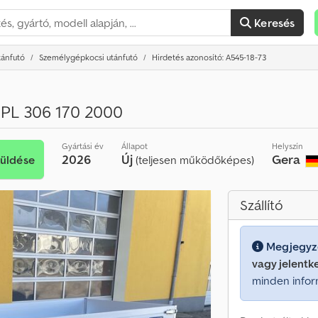
Keresés
tánfutó
Személygépkocsi utánfutó
Hirdetés azonosító: A545-18-73
 PL 306 170 2000
Gyártási év
Állapot
Helyszín
2026
Új
Gera
küldése
(teljesen működőképes)
Szállító
Megjegyz
vagy jelentk
minden infor