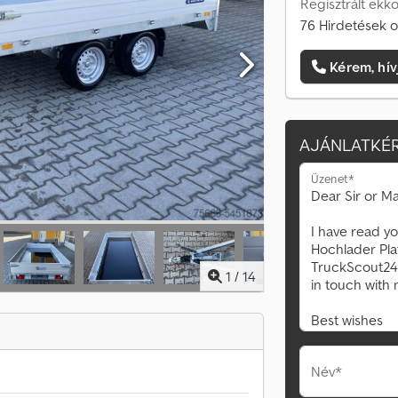
Regisztrált ekk
76 Hirdetések o
Kérem, hív
AJÁNLATKÉR
Üzenet*
1
/
14
Név*