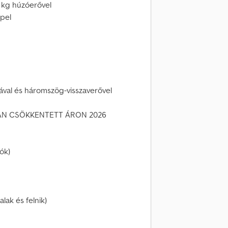
 kg húzóerővel
ppel
ával és háromszög-visszaverővel
AN CSÖKKENTETT ÁRON 2026
tók)
alak és felnik)