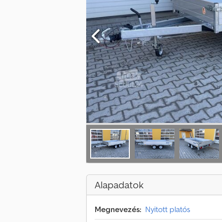
Alapadatok
Megnevezés:
Nyitott platós