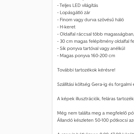
- Teljes LED világítás
- Lopásgátló zár
- Finom vagy durva szövésű háló
- H-keret
- Oldalfal ráccsal több magasságban, 
- 30 cm magas felépítmény oldalfal fe
- Sík ponyva tartóval vagy anélkül
- Magas ponyva 160-200 cm
További tartozékok kérésre!
Szállítási költség Gera-ig és forgalm
A képek illusztrációk, feláras tartozék
Még nem találta meg a megfelelő pó
Állandó készleten 50-100 pótkocsi azo