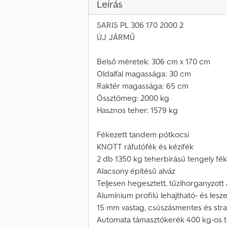
Leírás
SARIS PL 306 170 2000 2
ÚJ JÁRMŰ
Belső méretek: 306 cm x 170 cm
Oldalfal magassága: 30 cm
Raktér magassága: 65 cm
Össztömeg: 2000 kg
Hasznos teher: 1579 kg
Fékezett tandem pótkocsi
KNOTT ráfutófék és kézifék
2 db 1350 kg teherbírású tengely fék
Alacsony építésű alváz
Teljesen hegesztett, tűzihorganyzott 
Alumínium profilú lehajtható- és lesze
15 mm vastag, csúszásmentes és strap
Automata támasztókerék 400 kg-os t