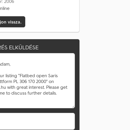
or: 2006
nline
jon vissza.
ÉS ELKÜLDÉSE