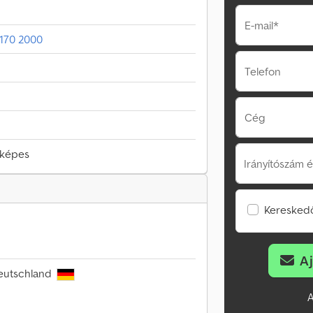
E-mail*
 170 2000
Telefon
Cég
őképes
Irányítószám é
Kereskedő
A
Deutschland
A