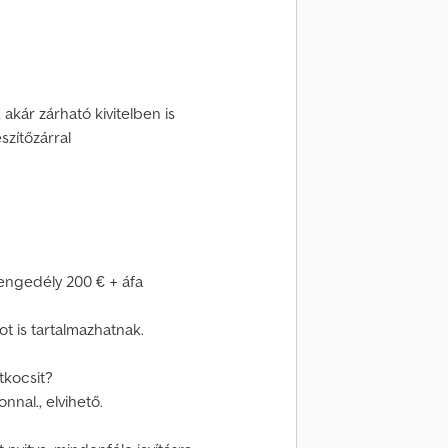
akár zárható kivitelben is
szítőzárral
i engedély 200 € + áfa
ot is tartalmazhatnak.
tkocsit?
nnal., elvihető.