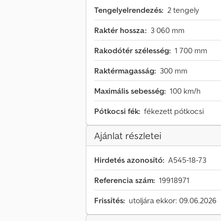
Tengelyelrendezés:
2 tengely
Raktér hossza:
3 060 mm
Rakodótér szélesség:
1 700 mm
Raktérmagasság:
300 mm
Maximális sebesség:
100 km/h
Pótkocsi fék:
fékezett pótkocsi
Ajánlat részletei
Hirdetés azonosító:
A545-18-73
Referencia szám:
19918971
Frissítés:
utoljára ekkor: 09.06.2026