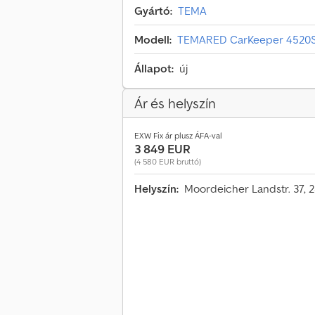
Gyártó:
TEMA
Modell:
TEMARED CarKeeper 4520S 
Állapot:
új
Ár és helyszín
EXW Fix ár plusz ÁFA-val
3 849 EUR
(4 580 EUR bruttó)
Helyszín:
Moordeicher Landstr. 37, 