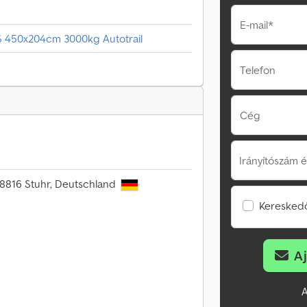
E-mail*
450x204cm 3000kg Autotrail
Telefon
Cég
Irányítószám é
28816 Stuhr, Deutschland
Kereskedő
A
A