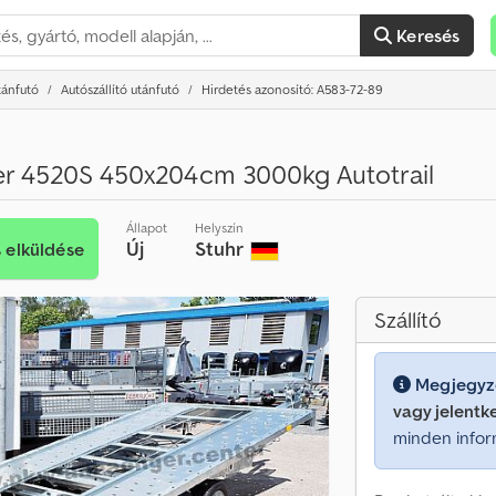
Keresés
tánfutó
Autószállító utánfutó
Hirdetés azonosító: A583-72-89
 4520S 450x204cm 3000kg Autotrail
Állapot
Helyszín
Új
Stuhr
s elküldése
Szállító
Megjegyz
vagy jelentk
minden infor