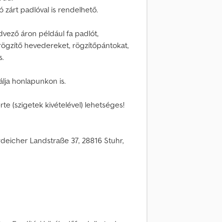
ó zárt padlóval is rendelhető.
dvező áron például fa padlót,
rögzítő hevedereket, rögzítőpántokat,
s.
lja honlapunkon is.
te (szigetek kivételével) lehetséges!
eicher Landstraße 37, 28816 Stuhr,