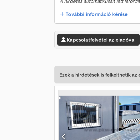
A hirdetés automatikusan lett lefordít
További információ kérése
Kapcsolatfelvétel az eladóval
Ezek a hirdetések is felkelthetik az