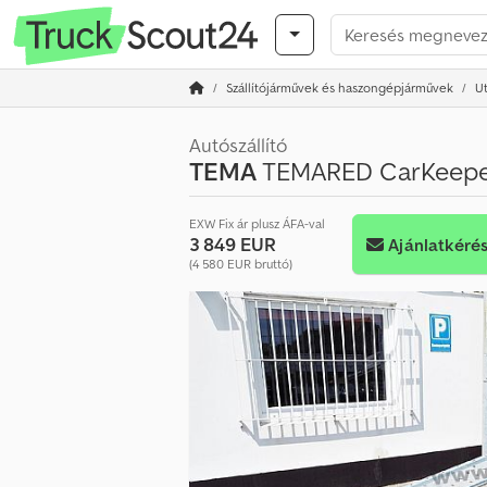
Szállítójárművek és haszongépjárművek
U
Autószállító
TEMA
TEMARED CarKeeper
EXW Fix ár plusz ÁFA-val
3 849 EUR
Ajánlatkéré
(4 580 EUR bruttó)