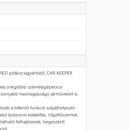
EMARED pótkocsigyártótól, CAR KEEPER
amely a legtöbb személygépkocsi
alacsonyabb hasmagasságú járműveket is,
rtozik a billentő funkció súlyáthelyezés
lsó lyuksoros kialakítás, rögzítőszemek,
tatható felhajtósínek, hegesztett
rúd.