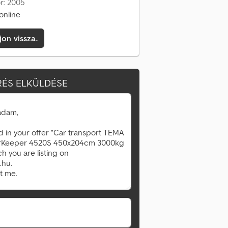
or: 2005
online
jon vissza.
ÉS ELKÜLDÉSE