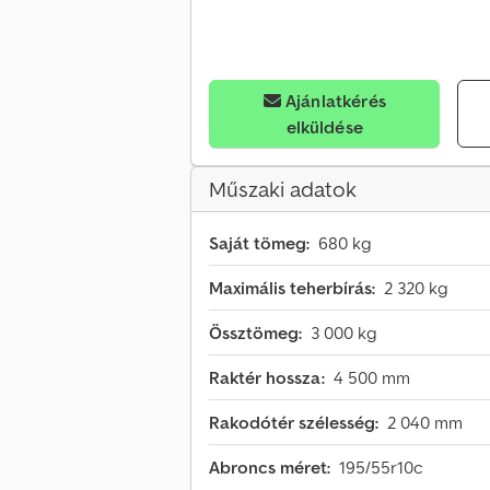
Ajánlatkérés
elküldése
Műszaki adatok
Saját tömeg:
680 kg
Maximális teherbírás:
2 320 kg
Össztömeg:
3 000 kg
Raktér hossza:
4 500 mm
Rakodótér szélesség:
2 040 mm
Abroncs méret:
195/55r10c