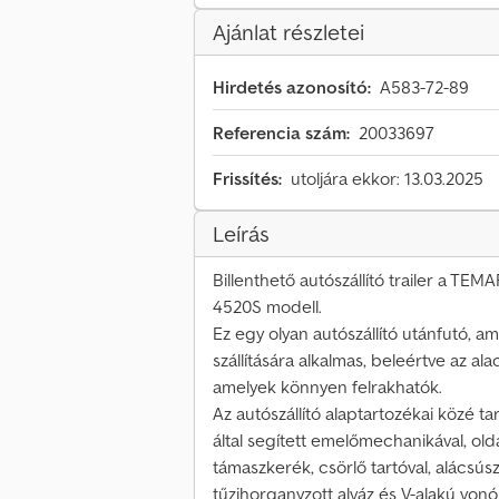
Ajánlat részletei
Hirdetés azonosító:
A583-72-89
Referencia szám:
20033697
Frissítés:
utoljára ekkor: 13.03.2025
Leírás
Billenthető autószállító trailer a T
4520S modell.
Ez egy olyan autószállító utánfutó, 
szállítására alkalmas, beleértve az 
amelyek könnyen felrakhatók.
Az autószállító alaptartozékai közé ta
által segített emelőmechanikával, olda
támaszkerék, csörlő tartóval, alácsúsz
tűzihorganyzott alváz és V-alakú vonó