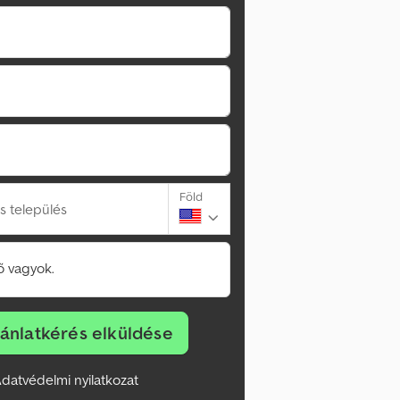
Föld
s település
 vagyok.
jánlatkérés elküldése
datvédelmi nyilatkozat