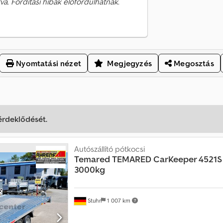
va. Fordítási hibák előfordulhatnak.
Nyomtatási nézet
Megjegyzés
Megosztás
 érdeklődését.
Autószállító pótkocsi
Temared
TEMARED CarKeeper 4521S
3000kg
Stuhr
1 007 km