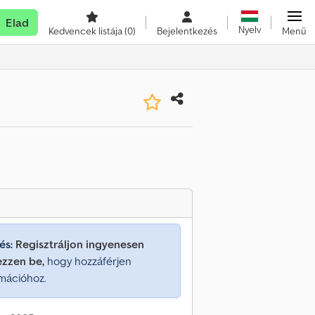
Elad
Nyelv
Kedvencek listája
(0)
Bejelentkezés
Menü
és:
Regisztráljon ingyenesen
ezzen be,
hogy hozzáférjen
mációhoz.