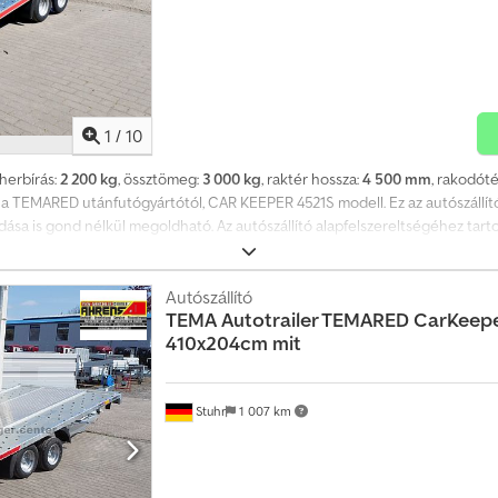
1
/
10
eherbírás:
2 200 kg
, össztömeg:
3 000 kg
, raktér hossza:
4 500 mm
, rakodót
iler a TEMARED utánfutógyártótól, CAR KEEPER 4521S modell. Ez az autószál
ása is gond nélkül megoldható. Az autószállító alapfelszereltségéhez tart
profil, rögzítőszemek, támaszkerék, csörlő tartóval, betolható rámpák, heges
 utánfutó zárt padozattal is elérhető. Tartozékok a trailerhez, mint fa padl
s lopásgátló berendezések is kedvező áron rendelhetők.
Autószállító
TEMA
Autotrailer TEMARED CarKeep
410x204cm mit
Stuhr
1 007 km