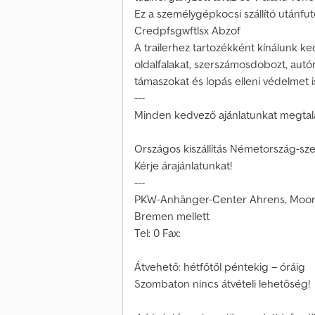
Ez a személygépkocsi szállító utánfut
Credpfsgwftlsx Abzof
A trailerhez tartozékként kínálunk ke
oldalfalakat, szerszámosdobozt, autó
támaszokat és lopás elleni védelmet i
---
Minden kedvező ajánlatunkat megtalá
Országos kiszállítás Németország-szer
Kérje árajánlatunkat!
---
PKW-Anhänger-Center Ahrens, Moord
Bremen mellett
Tel: 0 Fax:
Átvehető: hétfőtől péntekig – óráig
Szombaton nincs átvételi lehetőség!