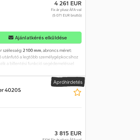
4 261 EUR
Fix ár plusz ÁFA-val
(5 071 EUR bruttó)
Ajánlatkérés elküldése
ér szélesség:
2 100 mm
, abroncs méret:
lító utánfutó a legtöbb személygépkocsihoz
ozik a billentési funkció segédemeléssel
ztett, tűzihorganyzott váz és V vonórúd.
ó, oldalfalak, szerszámosláda, autórögzítő
Apróhirdetés
er 4020S
3 815 EUR
EXW Fix ár plusz ÁFA-val