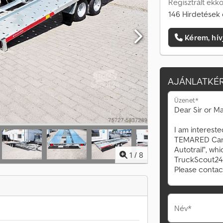
Regisztrált ekk
146 Hirdetések 
Kérem, hív
AJÁNLATKÉR
Üzenet*
1
/
8
Név*