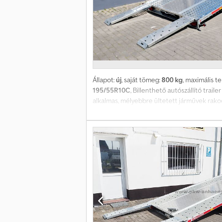
Állapot:
új
, saját tömeg:
800 kg
, maximális t
195/55R10C
, Billenthető autószállító tra
alkalmas, mélyebbre ültetett járművek rakod
(súlyáthelyezés alapján), oldalsó lyuksoros 
Cedpfsud R Shsx Abzorf Ez a gépjárműszállító
hevederek, rögzítőpántok, támasztólábak é