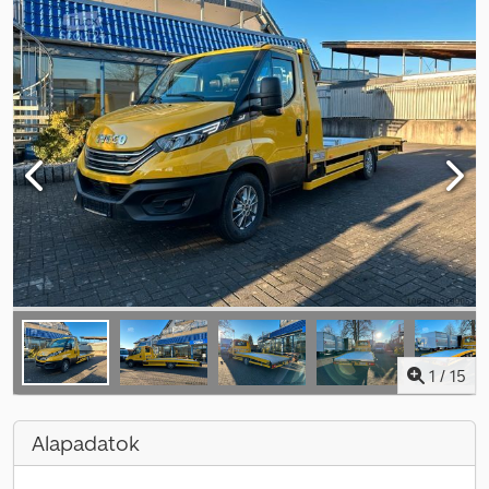
1
/
15
Alapadatok