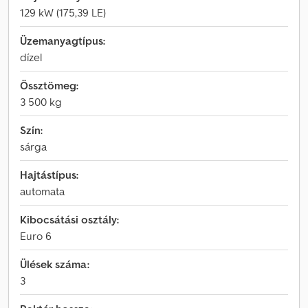
129 kW (175,39 LE)
Üzemanyagtípus:
dízel
Össztömeg:
3 500 kg
Szín:
sárga
Hajtástípus:
automata
Kibocsátási osztály:
Euro 6
Ülések száma:
3