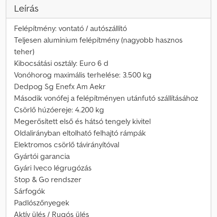
Leírás
Felépítmény: vontató / autószállító
Teljesen alumínium felépítmény (nagyobb hasznos
teher)
Kibocsátási osztály: Euro 6 d
Vonóhorog maximális terhelése: 3.500 kg
Dedpog Sg Enefx Am Aekr
Második vonófej a felépítményen utánfutó szállításához
Csörlő húzóereje: 4.200 kg
Megerősített első és hátsó tengely kivitel
Oldalirányban eltolható felhajtó rámpák
Elektromos csörlő távirányítóval
Gyártói garancia
Gyári Iveco légrugózás
Stop & Go rendszer
Sárfogók
Padlószőnyegek
Aktív ülés / Rugós ülés