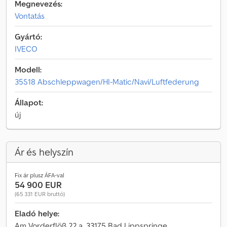
Megnevezés:
Vontatás
Gyártó:
IVECO
Modell:
35S18 Abschleppwagen/HI-Matic/Navi/Luftfederung
Állapot:
új
Ár és helyszín
Fix ár plusz ÁFA-val
54 900 EUR
(65 331 EUR bruttó)
Eladó helye:
Am Vorderflöß 22 a, 33175 Bad Lippspringe,