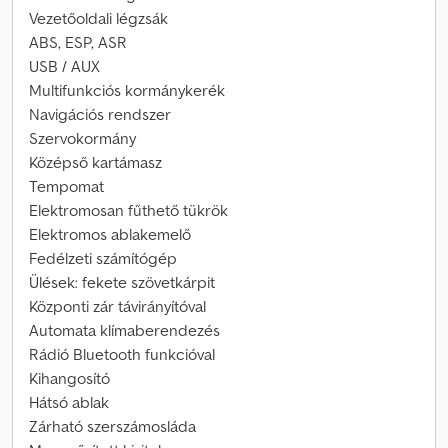
Vezetőoldali légzsák
ABS, ESP, ASR
USB / AUX
Multifunkciós kormánykerék
Navigációs rendszer
Szervokormány
Középső kartámasz
Tempomat
Elektromosan fűthető tükrök
Elektromos ablakemelő
Fedélzeti számítógép
Ülések: fekete szövetkárpit
Központi zár távirányítóval
Automata klímaberendezés
Rádió Bluetooth funkcióval
Kihangosító
Hátsó ablak
Zárható szerszámosláda