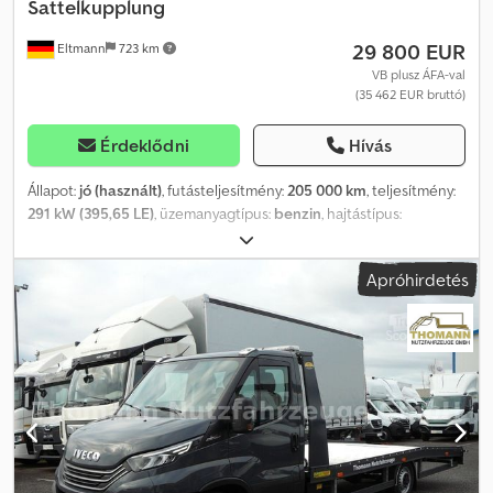
Sattelkupplung
29 800 EUR
Eltmann
723 km
VB plusz ÁFA-val
(35 462 EUR bruttó)
Érdeklődni
Hívás
Állapot:
jó (használt)
, futásteljesítmény:
205 000 km
, teljesítmény:
291 kW (395,65 LE)
, üzemanyagtípus:
benzin
, hajtástípus:
automata
, tengelyelrendezés:
4x4
, össztömeg:
3 500 kg
, saját
tömeg:
2 500 kg
, maximális teherbírás:
1 000 kg
, üzemi tömeg:
Apróhirdetés
7 000 kg
, első forgalomba helyezés:
10/2012
, kibocsátási osztály:
Euro 5
, szín:
fehér
, felfüggesztés:
levegő
, abroncs méret:
305/45 R
22
, ülések száma:
5
, korábbi tulajdonosok száma:
1
, Gyártási év:
2012
, Felszereltség:
ABS, differenciálzár, ködlámpák, központi
zár, légkondicionálás, navigációs rendszer, négyévszakos
gumiabroncsok, teherautó regisztráció, tempomat, utánfutó
vonófej, összkerékhajtás, ülésfűtés
, Soros és egyedi felszereltség
DODGE RAM 1500 Classic Ade Wood nyeregszerkezettel –
légrugós hátsó tengely - Riasztóberendezés - Extra széles
gumiabroncsok speciális felnikkel 305/45 R22 - 22”