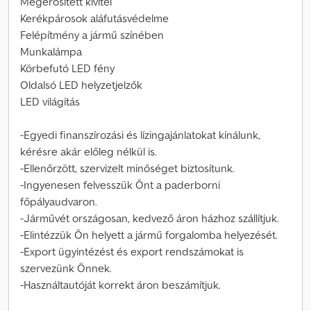
Megerősített kivitel
Kerékpárosok aláfutásvédelme
Felépítmény a jármű színében
Munkalámpa
Körbefutó LED fény
Oldalsó LED helyzetjelzők
LED világítás
-Egyedi finanszírozási és lízingajánlatokat kínálunk,
kérésre akár előleg nélkül is.
-Ellenőrzött, szervizelt minőséget biztosítunk.
-Ingyenesen felvesszük Önt a paderborni
főpályaudvaron.
-Járművét országosan, kedvező áron házhoz szállítjuk.
-Elintézzük Ön helyett a jármű forgalomba helyezését.
-Export ügyintézést és export rendszámokat is
szervezünk Önnek.
-Használtautóját korrekt áron beszámítjuk.