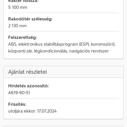
Raktér hossza:
5 100 mm
Rakodótér szélesség:
2 130 mm
Felszereltség:
ABS, elektronikus stabilitásprogram (ESP), koromszűrő,
központi zár, légkondicionálás, navigációs rendszer
Ajánlat részletei
Hirdetés azonosító:
A619-90-51
Frissítés:
utoljára ekkor: 17.07.2024