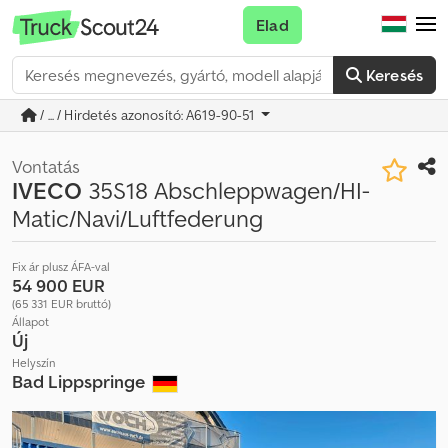
Elad
Keresés
/ ... / Hirdetés azonosító: A619-90-51
Vontatás
IVECO
35S18 Abschleppwagen/HI-
Matic/Navi/Luftfederung
Fix ár plusz ÁFA-val
54 900 EUR
(65 331 EUR bruttó)
Állapot
Új
Helyszín
Bad Lippspringe