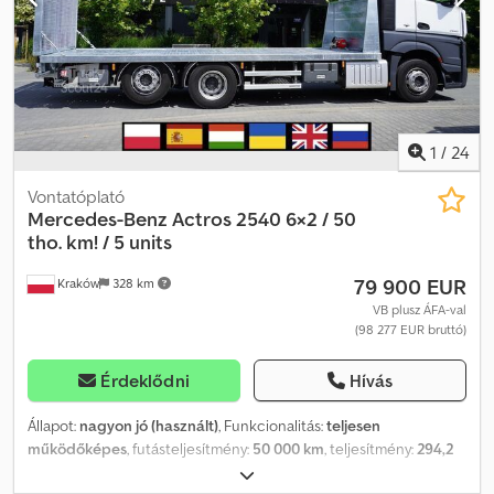
1
/
24
Vontatóplató
Mercedes-Benz
Actros 2540 6×2 / 50
tho. km! / 5 units
79 900 EUR
Kraków
328 km
VB plusz ÁFA-val
(98 277 EUR bruttó)
Érdeklődni
Hívás
Állapot:
nagyon jó (használt)
, Funkcionalitás:
teljesen
működőképes
, futásteljesítmény:
50 000 km
, teljesítmény:
294,2
kW (400,00 LE)
, üzemanyagtípus:
dízel
, saját tömeg:
11 200 kg
,