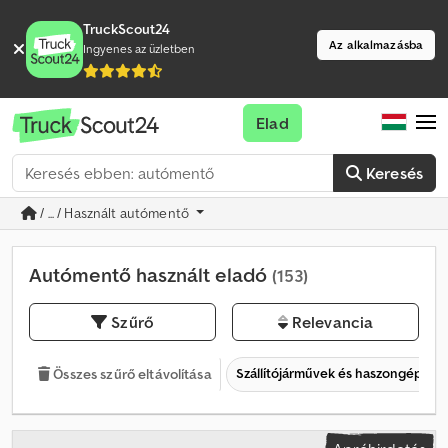
TruckScout24
Az alkalmazásba
Ingyenes az üzletben
Elad
Keresés
/ ... / Használt autómentő
Autómentő használt eladó
(153)
Szűrő
Relevancia
Szállítójárművek és haszongépjár
Összes szűrő eltávolítása