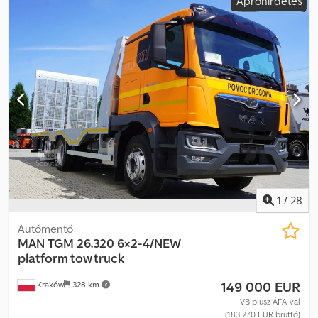
Apróhirdetés
1
/
28
Autómentő
MAN
TGM 26.320 6×2-4/NEW
platform tow truck
149 000 EUR
Kraków
328 km
VB plusz ÁFA-val
(183 270 EUR bruttó)