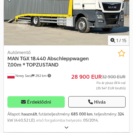
x M) RAKTERHELY: 15 500 kg TELJES TÖMEG: 26 000 kg
TENGELYTÁV: 510/133 cm GUMI MÉRET: 315/80R22,5 FUTÓMŰ:
ELSŐ: LAPRUGÓ HÁTSÓ: LÉGRUGÓ TELEFON: KUBA – lengyel,
angol, német, olasz SEBASTIAN – lengyel, német, olasz, ... LASZLO –
magyar COSTEL – román (Román nyelven elintézzük az exporttal
kapcsolatos összes ügyet, beleértve a szükséges
dokumentumokat is.) RADEK – ... : 6699 Dksdpfx Aezp A R Usmbsr
1
/
15
Autómentő
MAN
TGX 18.440 Abschleppwagen
7,00m * TOPZUSTAND
28 900 EUR
Nowy Sacz
292 km
32 900 EUR
Fix ár plusz ÁFA-val
(35 547 EUR bruttó)
Érdeklődni
Hívás
Állapot:
használt
, futásteljesítmény:
685 000 km
, teljesítmény:
324
kW (440,52 LE)
, első forgalomba helyezés:
05/2014
,
üzemanyagtípus:
dízel
, össztömeg:
18 000 kg
, tengelyelrendezés:
2 tengely
, fékek:
retarder
, szín:
fehér
, hajtástípus:
automata
,