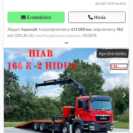
(62 607 EUR bruttó)
Érdeklődni
Hívás
Állapot:
használt
, futásteljesítmény:
413 000 km
, teljesítmény:
162
kW (220,26 LE)
, első forgalomba helyezés:
10/2019
,
üzemanyagtípus:
dízel
, össztömeg:
11 990 kg
, tengelyelrendezés:
2 tengely
, fékek:
retarder
, szín:
piros
, hajtástípus:
automata
,
Apróhirdetés
raktér hossza:
5 950 mm
, rakodótér szélesség:
2 300 mm
,
raktérmagasság:
1 050 mm
, Gyártási év:
2019
, Felszereltség:
ABS,
daru, légkondicionálás
, MAN TGL 12.220 / 4x2 Plató mérete: 5,95 m
BALESETMENTES JÓ ÁLLAPOTBAN! • GYÁRTÁSI ÉV: 2019 •
FUTÁSTELJESÍTMÉNY: 413 000 km FELSZERELTSÉG: • ABS •
Központi zár • Elektromos ablakemelők • Elektromos tükrök •
Szervokormány Dedezn Ewnjpfx Ambekr • Tachográf Plató
mérete: 595 x 230 x 105 cm (H x Sz x M) RAKTERHELÉS: 4500 kg
TELJES TÖMEG: 11 990 kg TENGELYTÁV: 455 cm GUMI MÉRET:
245/70R17,5 FUTÓMŰ: ELSŐ: RUGÓS HÁTSÓ: LÉGRUGÓS TELEFON:
KUBA – lengyel, angol, német, olasz SEBASTIAN – lengyel, német,
olasz LÁSZLÓ – magyar COSTEL – román (románul minden
exporttal kapcsolatos ügyintézést elvégzünk, beleértve a