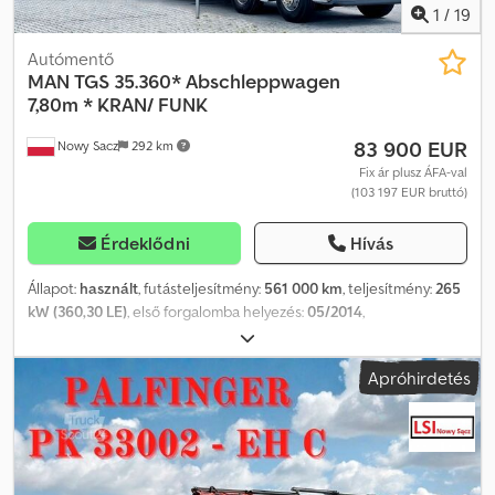
szükséges dokumentumokat) RADEK
1
/
19
Autómentő
MAN
TGS 35.360* Abschleppwagen
7,80m * KRAN/ FUNK
83 900 EUR
Nowy Sacz
292 km
Fix ár plusz ÁFA-val
(103 197 EUR bruttó)
Érdeklődni
Hívás
Állapot:
használt
, futásteljesítmény:
561 000 km
, teljesítmény:
265
kW (360,30 LE)
, első forgalomba helyezés:
05/2014
,
üzemanyagtípus:
dízel
, össztömeg:
32 000 kg
, tengelyelrendezés:
3 tengely
, szín:
piros
, hajtástípus:
automata
, raktér hossza:
7 800
Apróhirdetés
mm
, rakodótér szélesség:
2 500 mm
, raktérmagasság:
1 200 mm
,
Gyártási év:
2014
, Felszereltség:
ABS, daru, légkondicionálás,
állófűtés
, MAN TGS 35.360 / 8x2 PLATÓ 7,80 m + DARU +
TÁVIRÁNYÍTÓ Importált / Balesetmentes JÓ ÁLLAPOTBAN!
GYÁRTÁSI ÉV: 2014 FUTÁSTELJESÍTMÉNY: 561 000 km