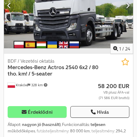
ágyas hálófülke Motorfék Automata sebességváltó Tempomat
Differenciálzár Webasto légkondicionálás hűtőszekrény
Napfénytető rádió tachográf Dsdpfxozrl Sye Ambekr Mercedes
bemutatóteremben vásárolt és szervizelt autó. 100%-ban
balesetmentes, 1 tulajdonos, teljes dokumentáció Az autó műszaki
és vizuális állapota tökéletes
1
/
24
BDF / Vezetési oktatás
Mercedes-Benz
Actros 2540 6x2 / 80
tho. km! / 5-seater
58 200 EUR
Kraków
328 km
VB plusz ÁFA-val
(71 586 EUR bruttó)
Érdeklődni
Hívás
Állapot:
nagyon jó (használt)
, Funkcionalitás:
teljesen
működőképes
, futásteljesítmény:
80 000 km
, teljesítmény:
294,2