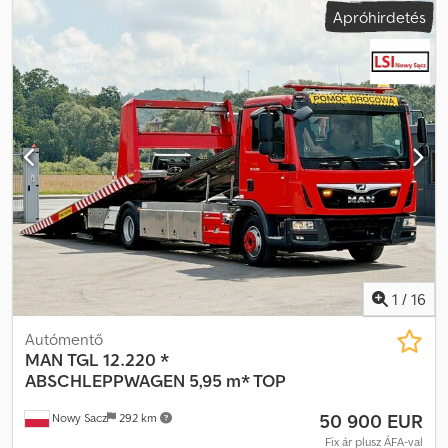
Apróhirdetés
raktér hossza:
8 000 mm
, rakodótér szélesség:
1 050 mm
,
raktérmagasság:
2 530 mm
, Gyártási év:
2014
, Felszereltség:
ABS,
daru, légkondicionálás
, MAN TGX 18.440 Autómentő 8,00 m
Importált / BALESETMENTES JÓ ÁLLAPOTBAN! ? GYÁRTÁSI ÉV:
2014 ? FUTÁSTELJESÍTMÉNY: 685 000 km Dkjdpfeyu Hlbsx Amber
FELSZERELTSÉG: ? ABS ? Elektromos ablakok ? Klímaberendezés
? Szervokormány ? Tachográf ? Retarder RAKTÉR: 800 x 105 x 253
cm ÖSSZTÖMEG: 18 000 kg ABRONCSMÉRET: 315/70R22,5
TENGELYTÁV: 550 cm FUTÓMŰ: LÉGRUGÓS KAPCSOLAT: * KUBA –
LENGYEL, ANGOL, NÉMET, OLASZ * SEBASTIAN – LENGYEL,
NÉMET, OLASZ, ???? * LASZLO – MAGYAR * COSTEL – ROMÁN
(exporthoz minden papírmunkát elvégzünk, beleértve a
rendszámot) * RADEK – ???? : 8744
1
/
16
Autómentő
MAN
TGL 12.220 *
ABSCHLEPPWAGEN 5,95 m* TOP
50 900 EUR
Nowy Sacz
292 km
Fix ár plusz ÁFA-val