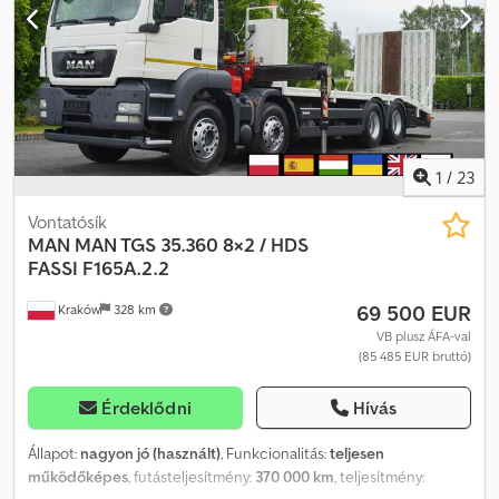
űrtartalma 10677 cc Teljesítmény 400 LE Euro 6 Teljes légrugózás
Pót gumi tartó Pótkocsi tengelykapcsoló 3. tengely felemelve BDF
5 személyes kabin! Automata sebességváltó Légkondicionáló
Vezetési oktatásra alkalmas jármű Extra pedálkészlet Tachográf
Tempomat Napfénytető Rádió Dksdszrl Tkspfx Ambor
Tolatókamera Az autót Mercedes szervizben vásárolták és
szervizelték 100%-ban balesetmentes, teljes dokumentáció, 1
tulajdonos Műszaki és vizuális állapota kiváló 6 azonos darab
1
/
23
eladó, 40 – 90 ezer kilometer
Vontatósík
MAN
MAN TGS 35.360 8×2 / HDS
FASSI F165A.2.2
69 500 EUR
Kraków
328 km
VB plusz ÁFA-val
(85 485 EUR bruttó)
Érdeklődni
Hívás
Állapot:
nagyon jó (használt)
, Funkcionalitás:
teljesen
működőképes
, futásteljesítmény:
370 000 km
, teljesítmény: