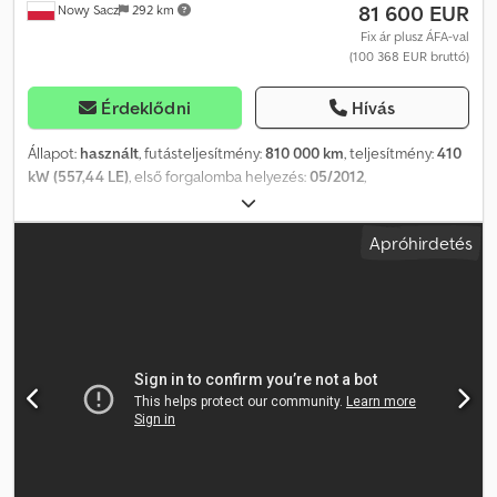
81 600 EUR
Nowy Sacz
292 km
Fix ár plusz ÁFA-val
(100 368 EUR bruttó)
Érdeklődni
Hívás
Állapot:
használt
, futásteljesítmény:
810 000 km
, teljesítmény:
410
kW (557,44 LE)
, első forgalomba helyezés:
05/2012
,
üzemanyagtípus:
dízel
, össztömeg:
26 000 kg
, tengelyelrendezés:
3 tengely
, szín:
narancssárga
, hajtástípus:
automata
, kibocsátási
Apróhirdetés
osztály:
Euro 4
, raktér hossza:
7 900 mm
, rakodótér szélesség:
2 540 mm
, Gyártási év:
2012
, Felszereltség:
ABS, daru,
légkondicionálás
, Volvo FM 410 / 6x2 Rámpás felépítmény 7,90 m +
DARU + TÁVIRÁNYÍTÁS Dodpfx Amszm Eizsbskr Balesetmentes Jó
állapotban! Gyártási év: 2012 Futásteljesítmény: 810 000 km
Felszereltség: - ABS - Központi zár - Elektromos ablakok -
Elektromos tükrök - Szervokormány - Tachográf Platóméret: 790 x
254 cm (H x Sz) Teherbírás: 11 000 kg Össztömeg: 26 000 kg
Tengelytáv: 540/138 cm Gumiméret: 315/80R22,5 Felfüggesztés:
légrugós Daru: PALFINGER PK 26002 - EH + távvezérlő Alvázszám
(VIN): YV2J1F1C1BB585343 Telefon: KUBA - Lengyel, angol, német,