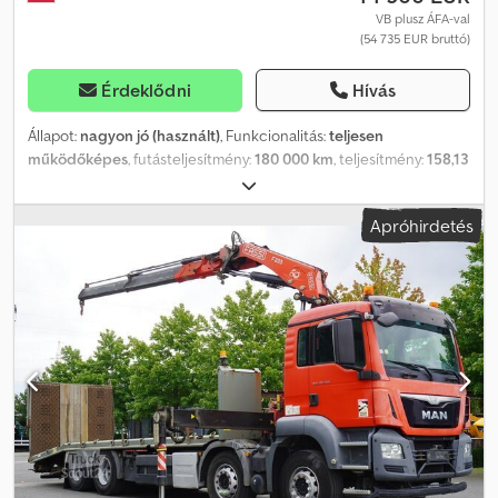
VB plusz ÁFA-val
(54 735 EUR bruttó)
Érdeklődni
Hívás
Állapot:
nagyon jó (használt)
, Funkcionalitás:
teljesen
működőképes
, futásteljesítmény:
180 000 km
, teljesítmény:
158,13
kW (215,00 LE)
, üzemanyagtípus:
dízel
, saját tömeg:
5 950 kg
,
maximális teherbírás:
6 040 kg
, össztömeg:
11 990 kg
,
Apróhirdetés
tengelyelrendezés:
4x2
, szín:
fehér
, vezetőfülke:
nappali fülke
,
hajtástípus:
automata
, kibocsátási osztály:
Euro 6
, felfüggesztés:
acél-levegő
, raktér hossza:
8 400 mm
, rakodótér szélesség:
2 540
mm
, Gyártási év:
2016
, Felszereltség:
kötélcsörlő, tempomat
,
Renault D19 Wide Glob / 7,8 m ÚJ vontatósÍk / 280 ezer km
Dodpszrl Smjfx Ambskr 2017-es év futásteljesítmény 280 ezer km
Műszaki adatok Össztömeg 19000 kg Súlya 8970 kg Hasznos
teher 10030 kg Euro 6 motor űrtartalma 7698 ccm motor
teljesítménye 320 LE hátsó légrugózás Tengelytáv 580 cm ÚJ
vontatókocsi platform Fedélzet hossza 780 cm Fedélzet
szélessége 252 cm Fedélzet magassága 110 cm Runva EWN 18000
ÚJ kábelcsörlő Max sapka. 8,1 t Glob hálófülke, 1 ágy automata