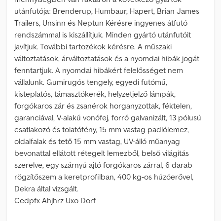
utánfutója: Brenderup, Humbaur, Hapert, Brian James
Trailers, Unsinn és Neptun Kérésre ingyenes átfutó
rendszámmal is kiszállítjuk. Minden gyártó utánfutóit
javítjuk. További tartozékok kérésre. A műszaki
változtatások, árváltoztatások és a nyomdai hibák jogát
fenntartjuk. A nyomdai hibákért felelősséget nem
vállalunk. Gumirugós tengely, egyedi futómű,
kisteplatós, támasztókerék, helyzetjelző lámpák,
forgókaros zár és zsanérok horganyzottak, féktelen,
garanciával, V-alakú vonófej, forró galvanizált, 13 pólusú
csatlakozó és tolatófény, 15 mm vastag padlólemez,
oldalfalak és tető 15 mm vastag, UV-álló műanyag
bevonattal ellátott rétegelt lemezből, belső világítás
szerelve, egy szárnyú ajtó forgókaros zárral, 6 darab
rögzítőszem a keretprofilban, 400 kg-os húzóerővel,
Dekra által vizsgált.
Cedpfx Ahjhrz Uxo Dorf