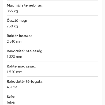
Maximális teherbírás:
365 kg
Össztömeg:
750 kg
Raktér hossza:
2 510 mm
Rakodótér szélesség:
1 320 mm
Raktérmagasság:
1 520 mm
Rakodótér térfogata:
4,9 m³
Szín:
fehér