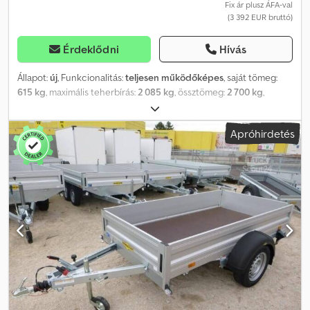
hevederek, rögzítőpántok, hátsó kitámasztók és további
Fix ár plusz ÁFA-val
(3 392 EUR bruttó)
rögzítőszemek – is elérhetők. A felépítmény fröccsenő víz ellen
védett.
Érdeklődni
Hívás
Állapot:
új
, Funkcionalitás:
teljesen működőképes
, saját tömeg:
615 kg
, maximális teherbírás:
2 085 kg
, össztömeg:
2 700 kg
,
tengelyelrendezés:
2 tengely
, raktér hossza:
4 010 mm
, rakodótér
szélesség:
1 830 mm
, raktérmagasság:
400 mm
, Gyártási év:
2026
,
Apróhirdetés
Szállítási terjedelem: 1x Stema SH O2 27-40-18.2 tandem tengelyes
magasrakszállító pótkocsi Leírás: Az STEMA V-vontatórúd és a
masszív gumirugózású tengely független kerékfelfüggesztéssel
kiváló iránytartást és tökéletes útfekvést biztosít a pótkocsinak. A
nagyméretű, stabil rögzítőfülek révén szállítmánya biztonságban
van, a rakomány gyors és optimális rögzítését teszik lehetővé.
Praktikus csavarrugók az alsó felületen gondoskodnak a
zörgésmentes szállításról. A STEMA kizárólag márkás gyártók
szerelvényeit építi be. A kompakt kerékcsapágy
karbantartásmentes. Oldalfalak, korlátok és egyéb tartozékok: -
tartós, kiváló minőségű korrózióvédelemmel - acéllemezből
gyártott, galvalume (alumínium-cink bevonatú), duplafalú