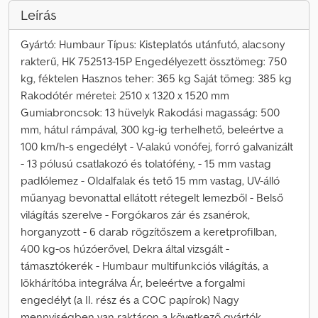
Leírás
Gyártó: Humbaur Típus: Kisteplatós utánfutó, alacsony
rakterű, HK 752513-15P Engedélyezett össztömeg: 750
kg, féktelen Hasznos teher: 365 kg Saját tömeg: 385 kg
Rakodótér méretei: 2510 x 1320 x 1520 mm
Gumiabroncsok: 13 hüvelyk Rakodási magasság: 500
mm, hátul rámpával, 300 kg-ig terhelhető, beleértve a
100 km/h-s engedélyt - V-alakú vonófej, forró galvanizált
- 13 pólusú csatlakozó és tolatófény, - 15 mm vastag
padlólemez - Oldalfalak és tető 15 mm vastag, UV-álló
műanyag bevonattal ellátott rétegelt lemezből - Belső
világítás szerelve - Forgókaros zár és zsanérok,
horganyzott - 6 darab rögzítőszem a keretprofilban,
400 kg-os húzóerővel, Dekra által vizsgált -
támasztókerék - Humbaur multifunkciós világítás, a
lökhárítóba integrálva Ár, beleértve a forgalmi
engedélyt (a II. rész és a COC papírok) Nagy
mennyiségben van raktáron a következő gyártók