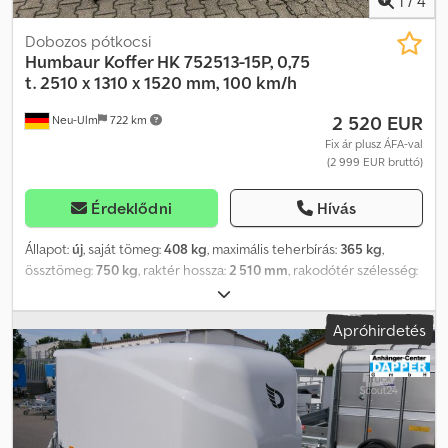
1
/
4
Dobozos pótkocsi
Humbaur
Koffer HK 752513-15P, 0,75
t. 2510 x 1310 x 1520 mm, 100 km/h
2 520 EUR
Neu-Ulm
722 km
Fix ár plusz ÁFA-val
(2 999 EUR bruttó)
Érdeklődni
Hívás
Állapot:
új
, saját tömeg:
408 kg
, maximális teherbírás:
365 kg
,
össztömeg:
750 kg
, raktér hossza:
2 510 mm
, rakodótér szélesség:
1 320 mm
, raktérmagasság:
1 520 mm
, rakodótér térfogata:
4,9 m³
,
szín:
fehér
, építési magasság:
2 080 mm
, munkaszélesség:
1 760
Apróhirdetés
mm
, Gyártó: Humbaur Típus: Koffer utánfutó, alacsony rakterű, HK
752513-15P Engedélyezett össztömeg: 750 kg, féktelen Hasznos
teher: 365 kg Üres tömeg: 385 kg Raktere méretei: 2510 x 1320 x
1520 mm Csdpfx Ahefka Ils Djrf Gumiabroncsok: 13 hüvelyk
Rakfelmagasság: 500 mm, beleértve a 100 km/h-s engedélyt - V
alakú vonófej - Forró cinkbevonattal kezelt - 13 pólusú csatlakozó