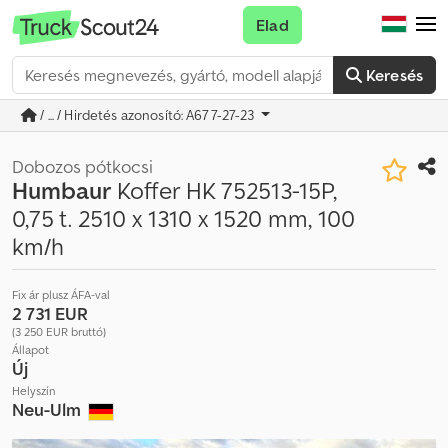
Elad
Keresés
/ ... / Hirdetés azonosító: A677-27-23
Dobozos pótkocsi
Humbaur
Koffer HK 752513-15P,
0,75 t. 2510 x 1310 x 1520 mm, 100
km/h
Fix ár plusz ÁFA-val
2 731 EUR
(3 250 EUR bruttó)
Állapot
Új
Helyszín
Neu-Ulm