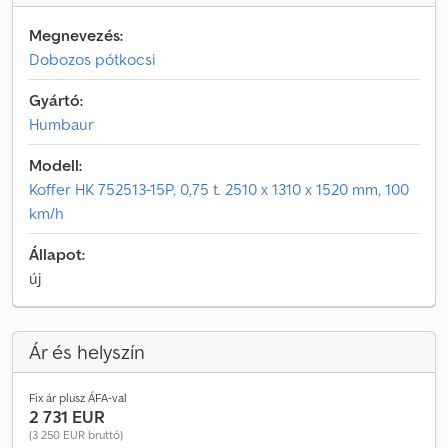
Megnevezés:
Dobozos pótkocsi
Gyártó:
Humbaur
Modell:
Koffer HK 752513-15P, 0,75 t. 2510 x 1310 x 1520 mm, 100
km/h
Állapot:
új
Ár és helyszín
Fix ár plusz ÁFA-val
2 731 EUR
(3 250 EUR bruttó)