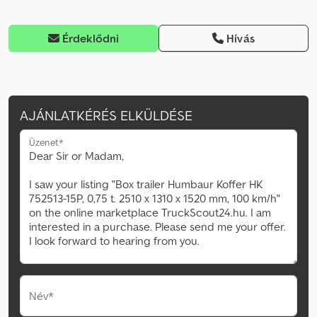
Érdeklődni
Hívás
AJÁNLATKÉRÉS ELKÜLDÉSE
Üzenet*
Név*