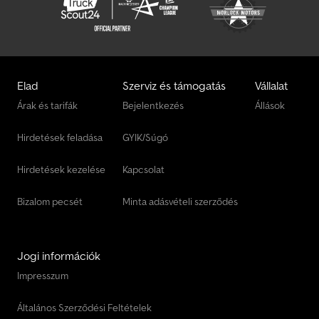
például: Pótkerék tartóval Motorkerékpár-szállító tartozékok
különböző kivitelben Lopásgátló eszközök különböző típusokban
Sokkal több utánfutó található a >>> trelex.de oldalon! *
Finanszírozás és beszámítás lehetséges! * Hatalmas választék:
több mint 300 utánfutó raktáron, látogasson el hozzánk! *
Szakértő, korrekt tanácsadás, gyors ügyintézés. * Kérdése van?
Elad
Szerviz és támogatás
Vállalat
Egyszerűen hívjon minket! FIGYELEM: azonnali elvitel csak
Árak és tarifák
Bejelentkezés
Állások
előrendeléssel lehetséges!
Hirdetések feladása
GYIK/Súgó
Hirdetések kezelése
Kapcsolat
Bizalom pecsét
Minta adásvételi szerződés
Jogi információk
Impresszum
Általános Szerződési Feltételek