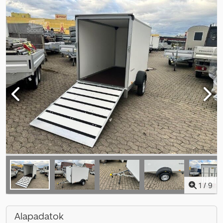
1
/
9
Alapadatok