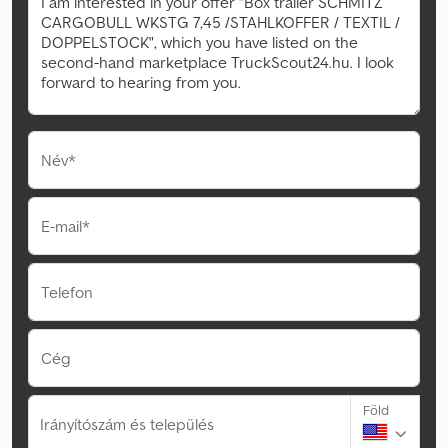
Név*
E-mail*
Telefon
Cég
Föld
Irányítószám és település