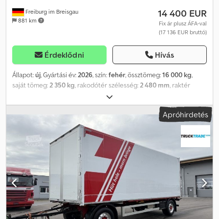
14 400 EUR
Freiburg im Breisgau
881 km
Fix ár plusz ÁFA-val
(17 136 EUR bruttó)
Érdeklődni
Hívás
Állapot:
új
, Gyártási év:
2026
, szín:
fehér
, össztömeg:
16 000 kg
,
saját tömeg:
2 350 kg
, rakodótér szélesség:
2 480 mm
, raktér
hossza:
7 330 mm
, raktérmagasság:
2 510 mm
, gép/jármű száma:
Swap
, Kögel SWAP cserefelépítmény / ponyvás tolóoldal: - Új
Apróhirdetés
jármű - Megengedett össztömeg: 16 000 kg, saját tömeg kb. 13
600 kg - Oldalsó átrakási magasság kb. 2 430 mm (Midi változatban
kb. 2 680 mm felár ellenében) - Tető alatti belmagasság kb. 2 510
mm (Midi: kb. 2 780 mm) - Támasztási magasság DIN EN 284 szerint,
kb. 1 320 mm - Típus: C745 - 4 db állítható támasztóláb, 1 020-1 320
mm - Fellépő létra hátul - 30 mm vastag lapos padló - Gyorsrögzítő
szerkezet elöl és hátul az oldalsó ponyvához - Rakományrögzítési
tanúsítvány EN 12642 XL (VDI 2700) szabvány szerint -
Duplaszárnyú hátsó ajtó, kb. 2 480 mm - Oldalsó tolószerkezetek -
3 sor V-alumínium betétléc oldalt - Vario-Fix acél perforált külső
váz, 1 pár rakománytámasz-fészekkel Chedpjhmiywofx Ac Uja - 9