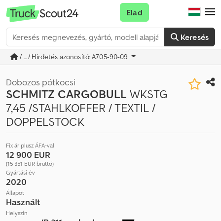
Elad
Keresés
/ ... / Hirdetés azonosító: A705-90-09
Dobozos pótkocsi
SCHMITZ CARGOBULL
WKSTG
7,45 /STAHLKOFFER / TEXTIL /
DOPPELSTOCK
Fix ár plusz ÁFA-val
12 900 EUR
(15 351 EUR bruttó)
Gyártási év
2020
Állapot
Használt
Helyszín