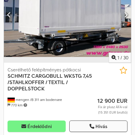
1
/
30
Cserélhető felépítményes pótkocsi
SCHMITZ CARGOBULL
WKSTG 7,45
/STAHLKOFFER / TEXTIL /
DOPPELSTOCK
12 900 EUR
mengen /B 311 am bodensee
770 km
Fix ár plusz ÁFA-val
(15 351 EUR bruttó)
Érdeklődni
Hívás