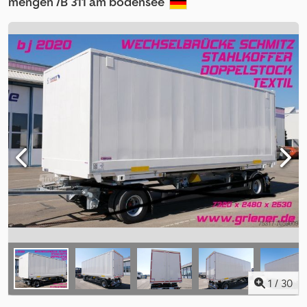
mengen /B 311 am bodensee
1
/
30