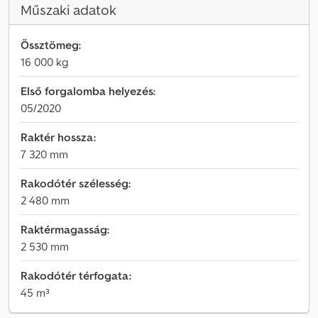
Műszaki adatok
Össztömeg:
16 000 kg
Első forgalomba helyezés:
05/2020
Raktér hossza:
7 320 mm
Rakodótér szélesség:
2 480 mm
Raktérmagasság:
2 530 mm
Rakodótér térfogata:
45 m³