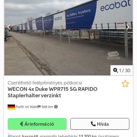
1
/
30
Cserélhető felépítményes pótkocsi
WECON
4x Duke WPR715 SG RAPIDO
Staplerhalter verzinkt
Furth im Wald
548 km
Árinformáció
Hívás
Állapot:
használt
, maximális teherbírás:
13 200 kg
, össztömeg: