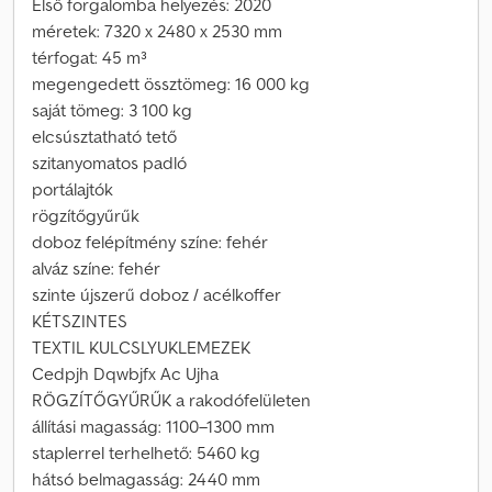
Első forgalomba helyezés: 2020
méretek: 7320 x 2480 x 2530 mm
térfogat: 45 m³
megengedett össztömeg: 16 000 kg
saját tömeg: 3 100 kg
elcsúsztatható tető
szitanyomatos padló
portálajtók
rögzítőgyűrűk
doboz felépítmény színe: fehér
alváz színe: fehér
szinte újszerű doboz / acélkoffer
KÉTSZINTES
TEXTIL KULCSLYUKLEMEZEK
Cedpjh Dqwbjfx Ac Ujha
RÖGZÍTŐGYŰRŰK a rakodófelületen
állítási magasság: 1100–1300 mm
staplerrel terhelhető: 5460 kg
hátsó belmagasság: 2440 mm