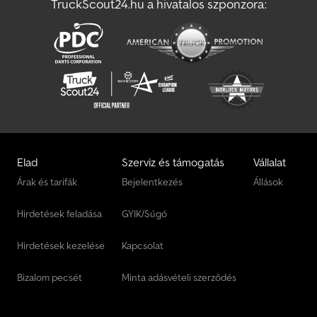
TruckScout24.hu a hivatalos szponzora:
részletes, egyéni tanácsadást. A döntőek kizárólag az adásvételi
szerződésben rögzített feltételek. A változtatás, hibák, elírások és
az előzetes értékesítés jogát fenntartjuk. Kizárólag az általános
szerződési feltételeink érvényesek. Nyelvek: Chjdpfx Acjxzupye
Uea - We speak English - On parle français - ?? ????? ?? ???? -
Mówimy po polsku - Hablamos español - Falamos português -
Parliamo italiano
Elad
Szerviz és támogatás
Vállalat
Árak és tarifák
Bejelentkezés
Állások
Hirdetések feladása
GYIK/Súgó
Hirdetések kezelése
Kapcsolat
Bizalom pecsét
Minta adásvételi szerződés