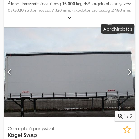
Állapot:
használt
, össztömeg:
16 000 kg
, első forgalomba helyezés:
05/2020
, raktér hossza:
7 320 mm
, rakodótér szélesség:
2 480 mm
,
raktérmagasság:
2 530 mm
, rakodótér térfogata:
45 m³
, Gyártási
év:
2020
, CSERÉLŐ FELÉPÍTMÉNY DOBOZOS SCHMITZ WKSTG
Apróhirdetés
745 / BDF Gyártó: SCHMITZ Üzembe helyezés éve: 2020 Cjdpfxjh
Dqwfo Ac Ueha Méretek: 7320 x 2480 x 2530 mm Térfogat: 45 m³
Megengedett össztömeg: 16 000 kg Saját tömeg: 3 100 kg
Tolóponyva Rétegelt lemez padló Portálajtók Rögzítőgyűrűk
Felépítmény színe: fehér Alváz színe: fehér Szinte újszerű doboz /
acéldoboz KÉTSZINTES KIVITEL TEXTIL KULCSLYUKAS LEMEZEK
RÖGZÍTŐGYŰRŰK a rakodófelületen Parkolási magasság: 1100–
1300 mm Targoncával terhelhető: max. 5 460 kg Hátsó bejárat
magassága: 2 440 mm Hátsó portálajtók / a fotón látható
kéttengelyes futómű nem eladó! Minden adat tájékoztató jellegű,
az értékesítés jogát fenntartjuk! Amennyiben kérdése van ehhez
vagy bármely más gépjárműhöz, kérjük, hívjon minket!
1
/
2
Csereplató ponyvával
Kögel
Swap