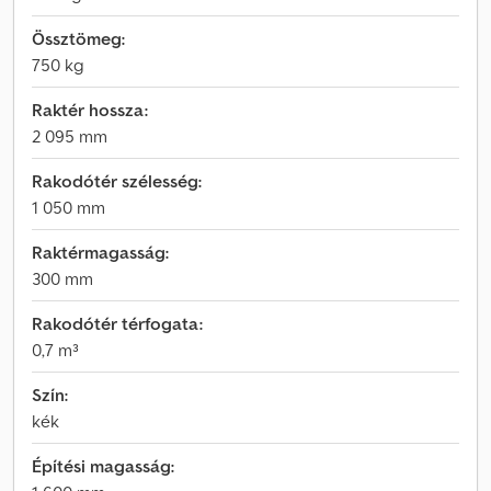
Össztömeg:
750 kg
Raktér hossza:
2 095 mm
Rakodótér szélesség:
1 050 mm
Raktérmagasság:
300 mm
Rakodótér térfogata:
0,7 m³
Szín:
kék
Építési magasság: