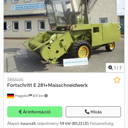
1
/
7
Silózúzó
Fortschritt
E 281+Maisschneidwerk
Pragsdorf
831 km
Árinformáció
Hívás
Állapot:
használt
, teljesítmény:
59 kW (80,22 LE)
, Felszereltség: