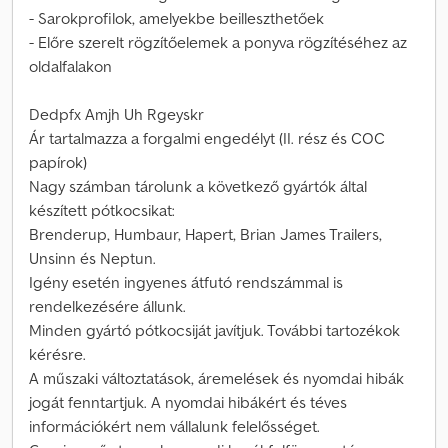
- Sarokprofilok, amelyekbe beilleszthetőek
- Előre szerelt rögzítőelemek a ponyva rögzítéséhez az
oldalfalakon
Dedpfx Amjh Uh Rgeyskr
Ár tartalmazza a forgalmi engedélyt (II. rész és COC
papírok)
Nagy számban tárolunk a következő gyártók által
készített pótkocsikat:
Brenderup, Humbaur, Hapert, Brian James Trailers,
Unsinn és Neptun.
Igény esetén ingyenes átfutó rendszámmal is
rendelkezésére állunk.
Minden gyártó pótkocsiját javítjuk. További tartozékok
kérésre.
A műszaki változtatások, áremelések és nyomdai hibák
jogát fenntartjuk. A nyomdai hibákért és téves
információkért nem vállalunk felelősséget.