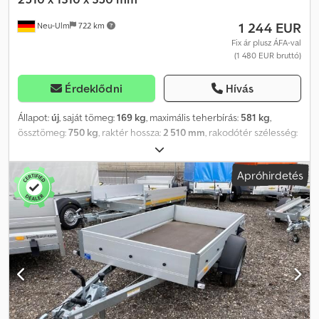
1 244 EUR
Neu-Ulm
722 km
Fix ár plusz ÁFA-val
(1 480 EUR bruttó)
Érdeklődni
Hívás
Állapot:
új
, saját tömeg:
169 kg
, maximális teherbírás:
581 kg
,
össztömeg:
750 kg
, raktér hossza:
2 510 mm
, rakodótér szélesség:
1 310 mm
, raktérmagasság:
350 mm
, rakodótér térfogata:
1,3 m³
,
szín:
egyéb
, építési magasság:
865 mm
, munkaszélesség:
1 760
Apróhirdetés
mm
, Gyártó: Humbaur Típus: Alvázas, alacsony platós, alumínium
HA 752513 Engedélyezett össztömeg: 750 kg Megengedett raktér:
581 kg Saját tömeg: 169 kg Plató méretei: 2510 x 1310 x 350 mm
Gumiabroncs: 13 hüvelyk Raktér magassága: 510 mm Tartalmazza a
100 km/h sebességre engedélyezést, összecsukható első fallal - V-
alakú vonófej - Forró cinkbevonattal kezelt - 13 pólusú csatlakozó
- 15 mm vastag padlólemez - Eloxált alumínium oldalfalak -
Süllyesztett zárral ellátott csappantyú(k) - 6 darab rögzítőszem,
beépítve az oldalfalakba, 400 kg húzóerővel, Dekra által ellenőrzve
Ár tartalmazza a forgalmi engedélyt (II. rész és COC papírok) Nagy