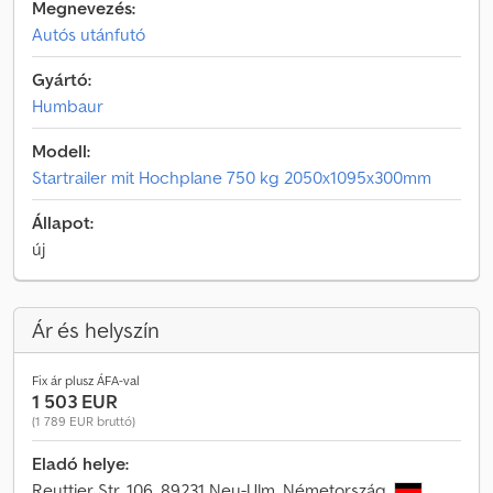
Megnevezés:
Autós utánfutó
Gyártó:
Humbaur
Modell:
Startrailer mit Hochplane 750 kg 2050x1095x300mm
Állapot:
új
Ár és helyszín
Fix ár plusz ÁFA-val
1 503 EUR
(1 789 EUR bruttó)
Eladó helye:
Reuttier Str. 106, 89231 Neu-Ulm, Németország