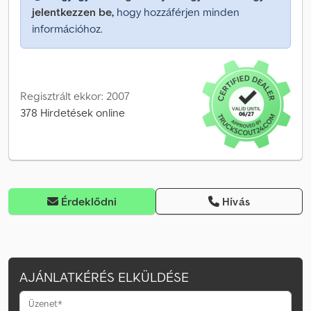
jelentkezzen be,
hogy hozzáférjen minden
információhoz.
Regisztrált ekkor: 2007
378 Hirdetések online
Érdeklődni
Hívás
AJÁNLATKÉRÉS ELKÜLDÉSE
Üzenet*