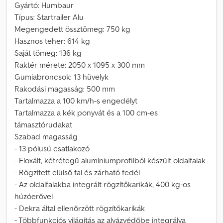
Gyártó: Humbaur
Típus: Startrailer Alu
Megengedett össztömeg: 750 kg
Hasznos teher: 614 kg
Saját tömeg: 136 kg
Raktér mérete: 2050 x 1095 x 300 mm
Gumiabroncsok: 13 hüvelyk
Rakodási magasság: 500 mm
Tartalmazza a 100 km/h-s engedélyt
Tartalmazza a kék ponyvát és a 100 cm-es
támasztórudakat
Szabad magasság
- 13 pólusú csatlakozó
- Eloxált, kétrétegű alumíniumprofilból készült oldalfalak
- Rögzített elülső fal és zárható fedél
- Az oldalfalakba integrált rögzítőkarikák, 400 kg-os
húzóerővel
- Dekra által ellenőrzött rögzítőkarikák
- Többfunkciós világítás az alvázvédőbe integrálva