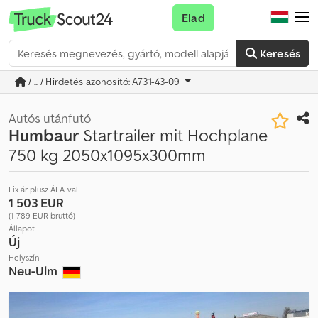
Elad
Keresés
/ ... / Hirdetés azonosító: A731-43-09
Autós utánfutó
Humbaur
Startrailer mit Hochplane
750 kg 2050x1095x300mm
Fix ár plusz ÁFA-val
1 503 EUR
(1 789 EUR bruttó)
Állapot
Új
Helyszín
Neu-Ulm