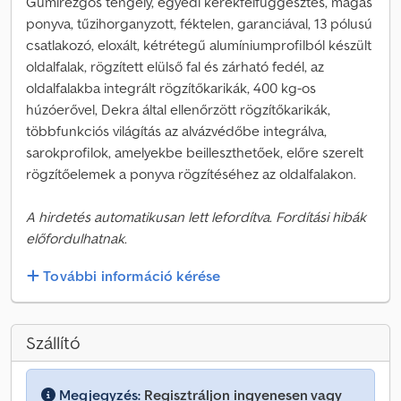
Gumirezgős tengely, egyedi kerékfelfüggesztés, magas
ponyva, tűzihorganyzott, féktelen, garanciával, 13 pólusú
csatlakozó, eloxált, kétrétegű alumíniumprofilból készült
oldalfalak, rögzített elülső fal és zárható fedél, az
oldalfalakba integrált rögzítőkarikák, 400 kg-os
húzóerővel, Dekra által ellenőrzött rögzítőkarikák,
többfunkciós világítás az alvázvédőbe integrálva,
sarokprofilok, amelyekbe beilleszthetőek, előre szerelt
rögzítőelemek a ponyva rögzítéséhez az oldalfalakon.
A hirdetés automatikusan lett lefordítva. Fordítási hibák
előfordulhatnak.
További információ kérése
Szállító
Megjegyzés:
Regisztráljon ingyenesen vagy