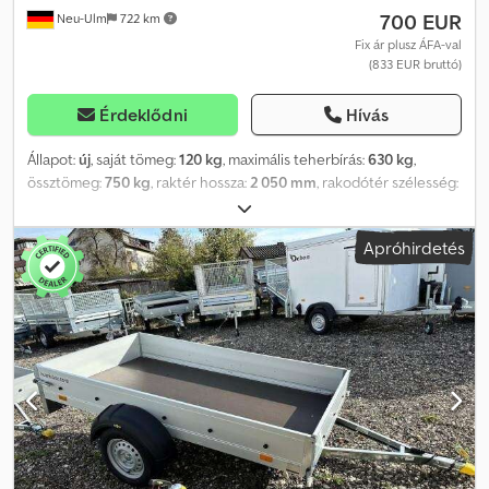
700 EUR
Neu-Ulm
722 km
Fix ár plusz ÁFA-val
(833 EUR bruttó)
Érdeklődni
Hívás
Állapot:
új
, saját tömeg:
120 kg
, maximális teherbírás:
630 kg
,
össztömeg:
750 kg
, raktér hossza:
2 050 mm
, rakodótér szélesség:
1 095 mm
, raktérmagasság:
300 mm
, rakodótér térfogata:
0,7 m³
,
szín:
egyéb
, építési magasság:
805 mm
, munkaszélesség:
1 545
Apróhirdetés
mm
, Gyártó: Humbaur, Típus: Steely alvázas utánfutó,
Engedélyezett teljes tömeg: 750 kg, Teherbírás: 615 kg, Saját
tömeg: 135 kg, Rakodótér mérete: 2050 x 1095 x 300 mm,
Gumiabroncsok: 13 hüvelyk, Rakodási magasság: 495 mm,
beleértve a 100 km/h sebességre engedélyezést, - 13 pólusú
csatlakozó - 9 mm vastag padlólemez - Horganyzott acéllemezből
készült oldalfalak - Hátsó ajtó feszítőzárral - 4 rögzítőgyűrű az
oldalfalak belső oldalán - Előre szerelt rögzítőelemek a ponyva
rögzítéséhez az oldalfalakon - Humbaur multifunkciós világítás az
alvázvédőben integrálva - Sarokoszlopok, melyekbe toldalék
csatlakoztatható - V alakú vonófej, mely összecsukható. Az ár