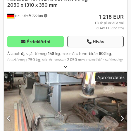
2050 x 1310 x 350 mm
1 218 EUR
Neu-Ulm
722 km
Fix ár plusz ÁFA-val
(1 449 EUR bruttó)
Érdeklődni
Hívás
Állapot:
új
, saját tömeg:
148 kg
, maximális teherbírás:
602 kg
,
össztömeg:
750 kg
, raktér hossza:
2 050 mm
, rakodótér szélesség:
1 310 mm
, raktérmagasság:
350 mm
, rakodótér térfogata:
1,1 m³
,
szín:
egyéb
, építési magasság:
870 mm
, munkaszélesség:
1 760
Apróhirdetés
mm
, Gyártó: Humbaur Típus: Alvázas, laposraklapos utánfutó,
alumínium, HA 752113 Megengedett össztömeg: 750 kg
Rakodóképesség: 602 kg Saját tömeg: 148 kg Raktér mérete: 2050
x 1310 x 350 mm Gumiabroncsok: 13 colos Rakodási magasság: 510
mm Tartalmazza a 100 km/h-s engedélyt, összecsukható elülső
fallal - V-alakú vonószerkezet - Forró cinkbevonat - 13 pólusú
csatlakozó - 15 mm vastag padlólemez - Eloxált alumínium
oldalfalak - Süllyesztett zárással ellátott fedél(ek) - 4 db
rögzítőszem, az oldalfalakba integrálva, 400 kg húzóerővel, Dekra