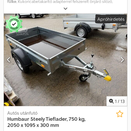
fülke
, Kukoricabetakarító adapterrel felszerelt önjáró silózó,
melyhez tartozik egy vágószerkezet, Fortschritt E296
szecskavágó vagy Fortschritt E294 pickup (a képen), illetve
Apróhirdetés
Fortschritt E299 kukorica vágószerkezet. Teljesen átvizsgált, új
akkumulátorokkal, új festéssel. Valamennyi egység üzemképes.
1990-ig gyártott modellek elérhetők. Egyedi információk
kérhetők! Szállítás megoldható! Telephely: 17094 Pragsdorf.
Dedpfxsi Iphzj Amyokr
1
/
13
Autós utánfutó
Humbaur
Steely Tieflader, 750 kg,
2050 x 1095 x 300 mm