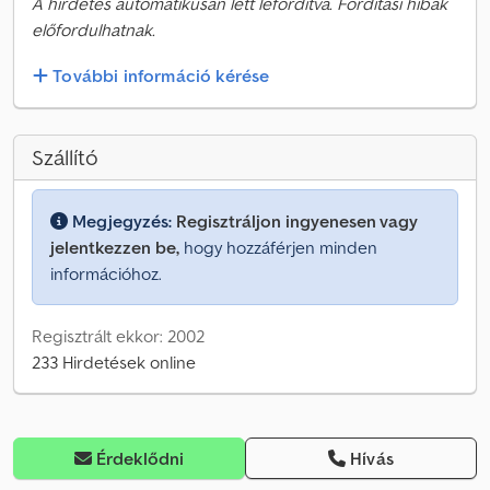
A hirdetés automatikusan lett lefordítva. Fordítási hibák
előfordulhatnak.
További információ kérése
Szállító
Megjegyzés:
Regisztráljon ingyenesen vagy
jelentkezzen be,
hogy hozzáférjen minden
információhoz.
Regisztrált ekkor: 2002
233 Hirdetések online
Érdeklődni
Hívás