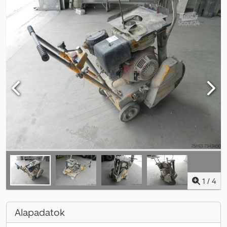
1
/
4
Alapadatok