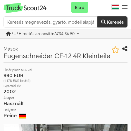
Elad
Keresés
/ ... / Hirdetés azonosító: A734-34-50
Mások
Fugenschneider CF-12 4R Kleinteile
Fix ár plusz ÁFA-val
990 EUR
(1 178 EUR bruttó)
Gyártási év
2002
Állapot
Használt
Helyszín
Peine