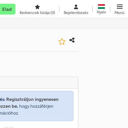
Elad
Nyelv
Kedvencek listája
(0)
Bejelentkezés
Menü
és:
Regisztráljon ingyenesen
ezzen be,
hogy hozzáférjen
mációhoz.