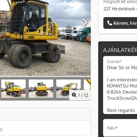
Regisztrált ekko
227 Hirdetések 
Kérem, hív
AJÁNLATKÉR
Üzenet*
1
/
12
Név*
p