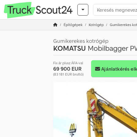
Építőgépek
Kotrógép
Gumikerekes ko
Gumikerekes kotrógép
KOMATSU
Mobilbagger PW
Fix ár plusz ÁFA-val
69 900 EUR
Ajánlatkérés el
(83 181 EUR bruttó)