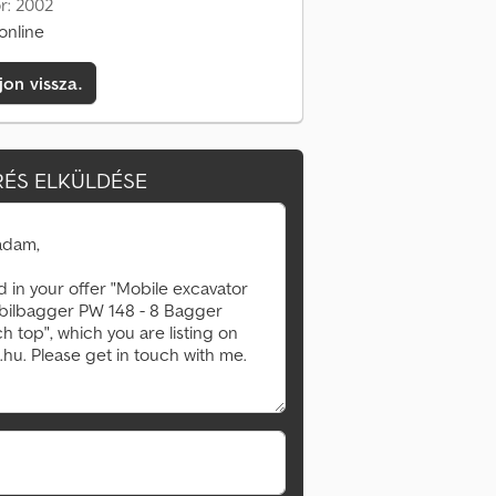
r: 2002
online
jon vissza.
ÉS ELKÜLDÉSE