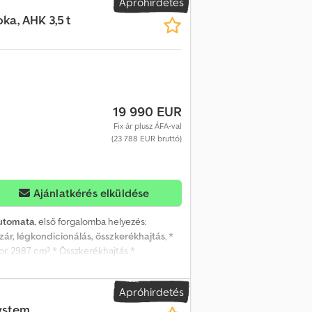
Apróhirdetés
ka, AHK 3,5 t
19 990 EUR
Fix ár plusz ÁFA-val
(23 788 EUR bruttó)
Ajánlatkérés elküldése
utomata
, első forgalomba helyezés:
zár, légkondicionálás, összkerékhajtás
, *
or, 2987 cm³ * Összkerékhajtás *
?? ????? * Az értékesítés ügyfél-
g: Vezető- és utasoldali légzsák,
Apróhirdetés
 tükrök mindkét oldalon, Progressive
ystem
ó, aktív vészfékasszisztens, aktív sávtartó