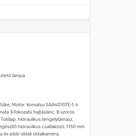
ztető lámpa
fülke, Motor: Komatsu SAA4D107E-1, 4
mata 3-fokozatú hajtáslánc, 8-szoros
olólap, hidraulikus tengelytámasz,
kiegészítő hidraulikus csatlakozó, 1.150 mm
a és jobb oldali oldalkamera.