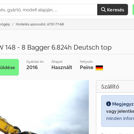
Keresés
trógép
Hirdetés azonosító: A757-77-68
 148 - 8 Bagger 6.824h Deutsch top
Gyártási év
Állapot
Helyszín
2016
Használt
Peine
küldése
Szállító
Megjegyz
vagy jelentk
minden infor