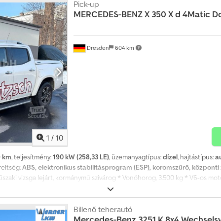
Pick-up
MERCEDES-BENZ
X 350 X d 4Matic Do
Dresden
604 km
1
/
10
9 km
, teljesítmény:
190 kW (258,33 LE)
, üzemanyagtípus:
dízel
, hajtástípus:
a
reltség:
ABS, elektronikus stabilitásprogram (ESP), koromszűrő, központi 
űszaki vizsga lejárt, kormánymű szivárog * Vonóhorog, 3.500 kg * V6-os mot
tsApp-on keresztül * WhatsApp elérhetőség: * Lengyel kapcsolattartó: ???
atok tájékoztató jellegűek, az eladás jogát fenntartjuk. További felszereltsé
tőpaddal, hátsó lökhárító fellépő, elektromosan állítható és fűthető külső
Billenő teherautó
Mercedes-Benz
3251 K 8x4 Wechsels
 csatlakozó vonóhoroghoz, Agility Select / Dynamic Select menetmód kapcsol