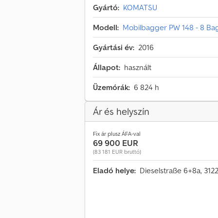
Gyártó:
KOMATSU
Modell:
Mobilbagger PW 148 - 8 Ba
Gyártási év:
2016
Állapot:
használt
Üzemórák:
6 824 h
Ár és helyszín
Fix ár plusz ÁFA-val
69 900 EUR
(83 181 EUR bruttó)
Eladó helye:
Dieselstraße 6+8a, 31