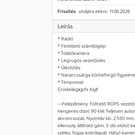
Frissítés:
utoljára ekkor: 11.06.2026
Leírás
* Rádió
* Fedélzeti számítógép
* Tolatókamera
* Légrugós vezetőülés
* Ülésfűtés
* Narancssárga körbeforgó figyelme
* Tempomat
Crodeiikgkjpfx Aiyjf
---Felépítmény: Fűthető ROPS vezető
hengeres dízel, 90 kW, Teljesen auto
abroncsozás, Nyomtáv kb. 2.550 mm, T
ellensúly, állítható gém, 5 db elülső 
széles, fogas kotrólapát. Hátsó kamer