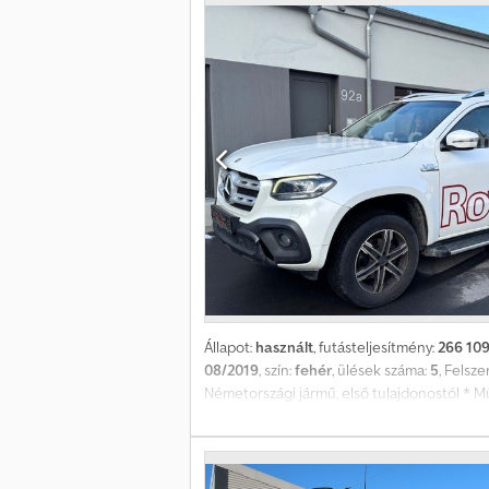
Állapot:
használt
, futásteljesítmény:
266 10
08/2019
, szín:
fehér
, ülések száma:
5
, Felsze
Németországi jármű, első tulajdonostól * M
Tolatókamera * Szívesen küldök videót Wha
megbízásból történik, garancia nélkül. Az ad
összkerékhajtás, Audio 20 hangrendszer érin
design- és felszereltségi szint, elektromos