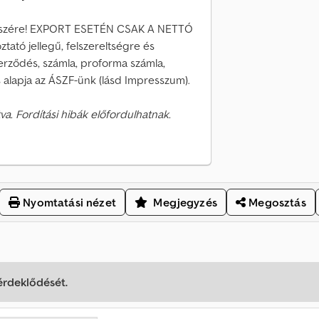
k részére! EXPORT ESETÉN CSAK A NETTÓ
tató jellegű, felszereltségre és
zerződés, számla, proforma számla,
s alapja az ÁSZF-ünk (lásd Impresszum).
va. Fordítási hibák előfordulhatnak.
Nyomtatási nézet
Megjegyzés
Megosztás
 érdeklődését.