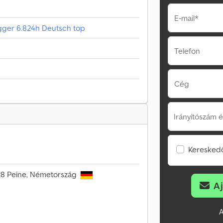
E-mail*
gger 6.824h Deutsch top
Telefon
Cég
Irányítószám é
Kereskedő
228 Peine, Németország
A
A