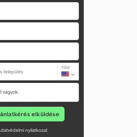
Föld
s település
 vagyok.
jánlatkérés elküldése
datvédelmi nyilatkozat