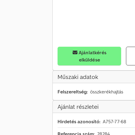
Ajánlatkérés
elküldése
Műszaki adatok
Felszereltség:
összkerékhajtás
Ajánlat részletei
Hirdetés azonosító:
A757-77-68
Referencia szám:
28284