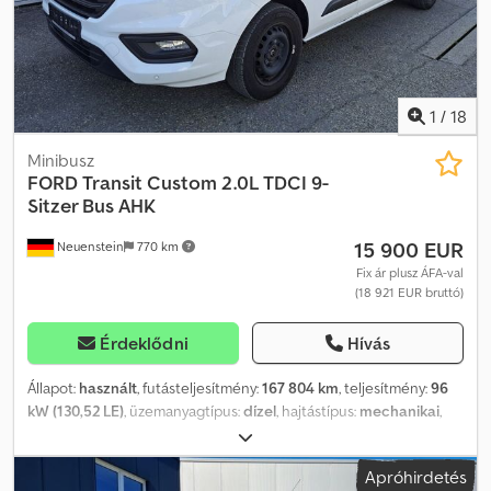
1
/
18
Minibusz
FORD
Transit Custom 2.0L TDCI 9-
Sitzer Bus AHK
15 900 EUR
Neuenstein
770 km
Fix ár plusz ÁFA-val
(18 921 EUR bruttó)
Érdeklődni
Hívás
Állapot:
használt
, futásteljesítmény:
167 804 km
, teljesítmény:
96
kW (130,52 LE)
, üzemanyagtípus:
dízel
, hajtástípus:
mechanikai
,
össztömeg:
3 190 kg
, első forgalomba helyezés:
03/2021
,
következő vizsga (TÜV):
08/2028
, kibocsátási osztály:
Euro 6
, szín:
Apróhirdetés
fehér
, ülések száma:
9
, Felszereltség:
ABS, elektronikus