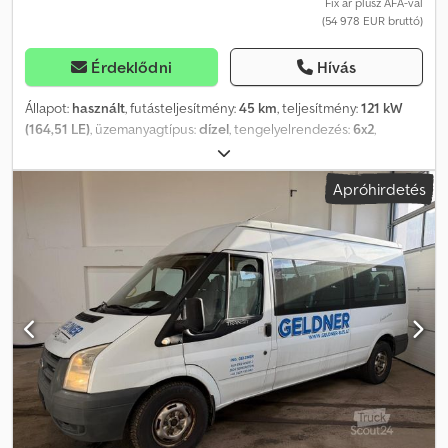
Fix ár plusz ÁFA-val
(54 978 EUR bruttó)
Érdeklődni
Hívás
Állapot:
használt
, futásteljesítmény:
45 km
, teljesítmény:
121 kW
(164,51 LE)
, üzemanyagtípus:
dízel
, tengelyelrendezés:
6x2
,
tengelytáv:
3 750 mm
, össztömeg:
4 600 kg
, első forgalomba
helyezés:
12/2025
, következő vizsga (TÜV):
12/2026
, kibocsátási
Apróhirdetés
osztály:
Euro 6
, szín:
ezüst
, ülések száma:
17
, építési magasság:
2 757 mm
, munkaszélesség:
2 059 mm
, Felszereltség:
ABS,
elektronikus stabilitásprogram (ESP), fedélzeti számítógép,
immobilizerrendszer, kipörgésgátló, koromszűrő, ködlámpák,
központi zár, légkondicionálás, légzsák, navigációs rendszer,
tempomat, tolóajtó
, AKH, legfeljebb 3,5 tonnáig (felár ellenében).
Karosszéria-változat: magas tető, automata váltó – típusa: 10R80
(10 fokozatú), kétzónás automata klíma, digitális tachográf,
második kulcs távirányítóval, behajtható, külső tükrök
elektromosan állíthatóak és fűthetőek, külső tükrök elektromosan
behajthatóak, elektromos ablakemelők, fedélzeti számítógép,
digitális rádió (DAB/DAB+) multifunkciós kijelzővel, indítássegítő
lejtőn, sávtartó asszisztens fáradtságérzékelővel,