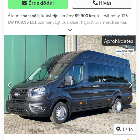
Érdeklődni
Hívás
Állapot:
használt
, futásteljesítmény:
89 900 km
, teljesítmény:
125
kW (169,95 LE)
, üzemanyagtípus:
dízel
, hajtástípus:
mechanikai
,
első forgalomba helyezés:
06/2021
, kibocsátási osztály:
Euro 6
,
szín:
fehér
, ülések száma:
19
, Felszereltség:
ABS, koromszűrő,
Apróhirdetés
légkondicionálás, navigációs rendszer
, Vásároljon online.
Finanszírozza digitálisan. Országosan házhoz szállítjuk. ----Most
csevegjen a WhatsApp-on: Gyorsan és egyszerűen lépjen
kapcsolatba értékesítési tanácsadónkkal. Belső azonosító szám:
[3508]---- Az Ön előnyei nálunk: * digitális tanácsadás telefonon
vagy WhatsApp-on keresztül * finanszírozási lehetőségek akár
előleg nélkül * járművének felvásárlása, legyen az régi vagy új
Opcionálisan rendelhető: * 12–60 hónapos használt autó garancia
(az EU-ban érvényes) * Új műszaki vizsga * Új TÜV és
környezetvédelmi engedély * Országos házhoz szállítás---- Nyári
ajánlat: Kérésre és csak 999,- eurós felár ellenében növelhetjük a
vontatási terhelést akár 3500 kg-ra (a járműtől és a gyártótól
függően). Dcedpfozqi Dwox Al Isk Jármű jellemzői: 19% ÁFA
felszámításra kerül Német jármű Rendszeresen karbantartva
1
/
14
Azonnal használatba vehető Euro 6 norma Első tulajdonostól Maxi