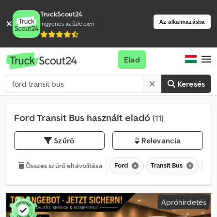
TruckScout24
Az alkalmazásba
Ingyenes az üzletben
Elad
Keresés
Ford Transit Bus használt eladó
(11)
Szűrő
Relevancia
Ford
Transit Bus
Tra
Összes szűrő eltávolítása
Apróhirdetés