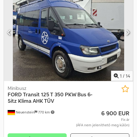
* ABS, ESP, 5 fokozatú kézi váltó, rádió/CD-lejátszó, légzsák,
elektromos ablakemelők, teljesen üvegezett, jobboldali tolóajtó,
180 fokban nyíló hátsó ajtók, rögzítőpontok * 8 darab
gumiabroncs * A 3. fokozatban zajjel jár a váltás! * A tolóajtó nem
nyitható! Dcodpoy T Udkofx Al Iek * Tengelytáv: 3,75 m * Első
gumiabroncsok: 195/70R15C (6/6 mm) * Hátsó gumiabroncsok:
195/70R15C (5/4 mm) * FIX ÁR! ----E-mail címünk:
Szolgáltatásaink: - Rövid távú vagy vámmatricás rendszámtábla
beszerzése - Átszállítás/szállítás az EU-n belül - Járművek
vámkezelése harmadik országba WhatsApp-on elérhető angol,
német, orosz és más nyelveken:
1
/
14
Minibusz
FORD
Transit 125 T 350 PKW Bus 6-
Sitz Klima AHK TÜV
6 900 EUR
Neuenstein
770 km
Fix ár
(ÁFA nem jeleníthető meg külön)