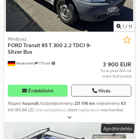
1
/
11
Minibusz
FORD
Transit 85 T 300 2.2 TDCI 9-
Sitzer Bus
3 900 EUR
Neuenstein
770 km
Fix ár plusz ÁFA-val
(4 641 EUR bruttó)
Érdeklődni
Hívás
Állapot:
használt
, futásteljesítmény:
221 106 km
, teljesítmény:
63
kW (85,66 LE)
, üzemanyagtípus:
dízel
, hajtástípus:
mechanikai
,
össztömeg:
3 000 kg
, első forgalomba helyezés:
10/2008
,
kibocsátási osztály:
Euro 3
, szín:
fehér
, ülések száma:
9
,
Apróhirdetés
Felszereltség:
ABS, elektronikus stabilitásprogram (ESP)
, * 7368
– A jármű azonosítója telefonos megkeresésekhez * 9 személyes