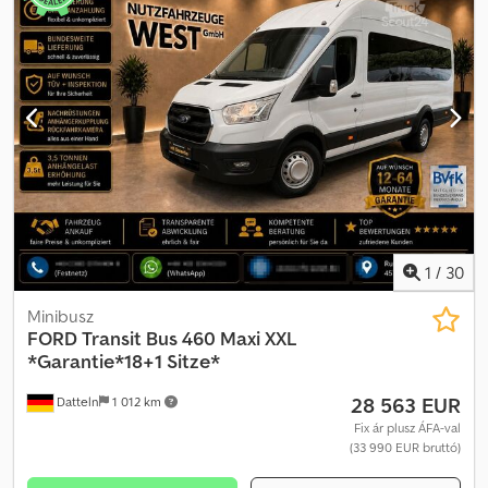
1
/
30
Minibusz
FORD
Transit Bus 460 Maxi XXL
*Garantie*18+1 Sitze*
28 563 EUR
Datteln
1 012 km
Fix ár plusz ÁFA-val
(33 990 EUR bruttó)