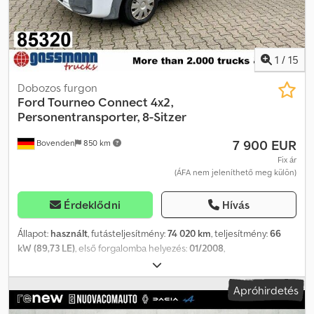
1
/
15
Dobozos furgon
Ford
Tourneo Connect 4x2,
Personentransporter, 8-Sitzer
7 900 EUR
Bovenden
850 km
Fix ár
(ÁFA nem jeleníthető meg külön)
Érdeklődni
Hívás
Állapot:
használt
, futásteljesítmény:
74 020 km
, teljesítmény:
66
kW (89,73 LE)
, első forgalomba helyezés:
01/2008
,
üzemanyagtípus:
dízel
, saját tömeg:
1 669 kg
, maximális teherbírás:
671 kg
, össztömeg:
2 340 kg
, abroncs méret:
195/65R15
,
Apróhirdetés
tengelyelrendezés:
4x2
, szín:
fehér
, vezetőfülke:
nappali fülke
,
hajtástípus:
mechanikai
, kibocsátási osztály:
Euro 4
, felfüggesztés: