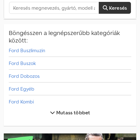
nem tartalmazza az átírási költséget, ugyanakkor a
Keresés
finanszírozáshoz való csatlakozás nem kötelező. Kapcsolat: Alessio
Lorenzi – 3351474514 – Mail: alessio. Crsdpfx Aeynhmysqisf [Kód:
1093199-5116]
Böngésszen a legnépszerűbb kategóriák
között:
Ford Buszlimuzin
Ford Buszok
Ford Dobozos
Ford Egyéb
Ford Kombi
Mutass többet
Ford Teherautó
Ford Tourneo Buszok
Ford Tourneo Connect Transporter