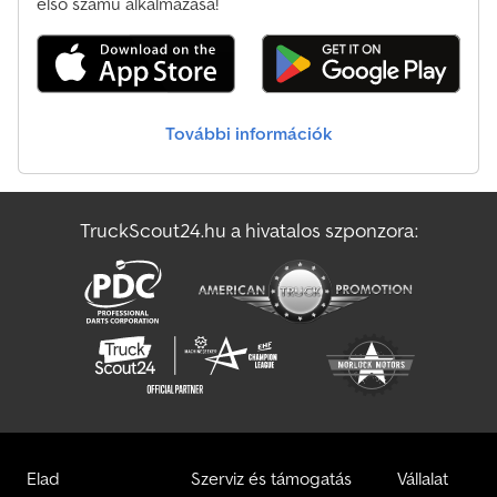
Ford Transit Custom Transporter
első számú alkalmazása!
Ford Transit Ft Transporter
Ford Transit Kombi Buszok
További információk
Ford Transit Nugget
Ford Transit Teherautó
TruckScout24.hu a hivatalos szponzora:
Ford Transit Transporter
Ford Transporter
Elad
Szerviz és támogatás
Vállalat