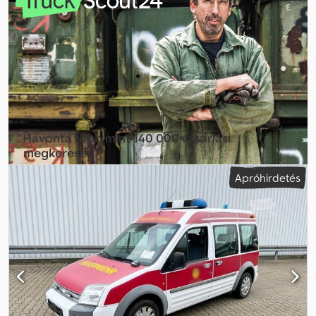
minősülnek szerződéses elemnek Codpfox Ttawsx Aqierf
Havonta több mint 140 000 vásárlási
megkeresés
Apróhirdetés
Válassza ki a kereskedői csomagot