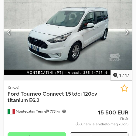
acél
, ülések száma:
8
, Gyártási év:
2007
, Felszereltség:
ABS, fülke,
kipörgésgátló, utánfutó vonófej
, Jármű helye: Bovenden,
elektromos tükrök, fűthető tükrök, bal oldali elektromos ablak,
jobb oldali elektromos ablak, 5 sebességes kapcsoló, ABS
(blokkolásgátló rendszer), ASR (kipörgésgátló), figyelmeztető
villogó (tetőlámpa), laprugós felfüggesztés, ajtók, zöld
környezetvédelmi matrica Felépítmény: személyszállító jármű. Az
eladás vállalkozóknak vagy exportra történik, plusz 19% ÁFA-val! A
tartozékokra vonatkozó adatok tájékoztató jellegűek, a
változtatás, az előzetes eladás és a tévedések jogát fenntartjuk!
Cjdpfjvhkcmsx Aqierf
1
/
17
Kuszált
Ford
Tourneo Connect 1.5 tdci 120cv
titanium E6.2
15 500 EUR
Montecatini Terme
773 km
Fix ár
(ÁFA nem jeleníthető meg külön)