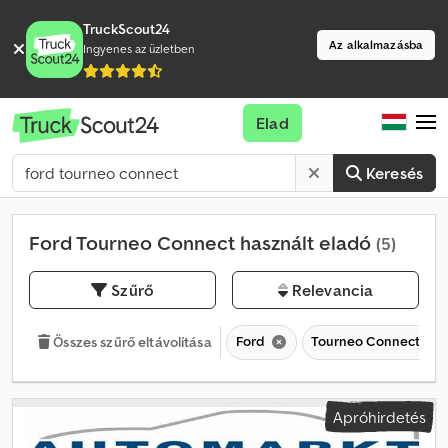
TruckScout24
Az alkalmazásba
Ingyenes az üzletben
Elad
Keresés
Ford Tourneo Connect használt eladó
(5)
Szűrő
Relevancia
Ford
Tourneo Connect
Összes szűrő eltávolítása
Apróhirdetés