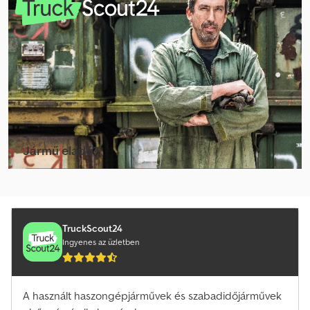
Ford Tourneo Custom
Ford Tourneo Custom Transporter
Ford Tourneo Transporter
Ford Transit
Ford Transit Bus
Jármű eladó?
Ford Transit Bus Transporter
Létrehozás hirdetés
Ford Transit Buszok
Ford Transit Cassone
TruckScout24
Ingyenes az üzletben
Ford Transit Courier Transporter
Ford Transit Custom
A használt haszongépjárművek és szabadidőjárművek