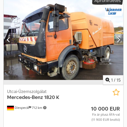
Apróhirdetés
1
/
15
Utcai-Üzemszolgálat
Mercedes-Benz
1820 K
10 000 EUR
Diespeck
712 km
Fix ár plusz ÁFA-val
(11 900 EUR bruttó)