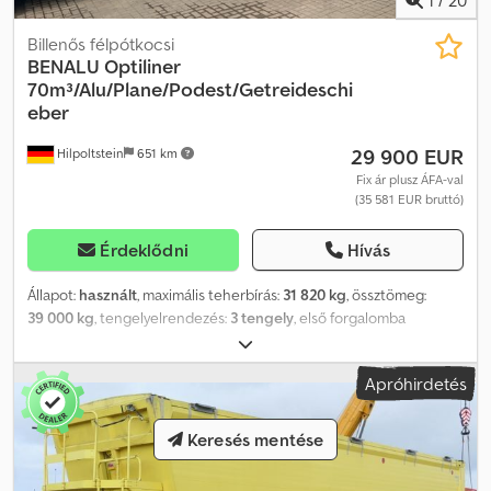
Billenős félpótkocsi
BENALU
Optiliner
70m³/Alu/Plane/Podest/Getreideschi
eber
29 900 EUR
Hilpoltstein
651 km
Fix ár plusz ÁFA-val
(35 581 EUR bruttó)
Érdeklődni
Hívás
Állapot:
használt
, maximális teherbírás:
31 820 kg
, össztömeg:
39 000 kg
, tengelyelrendezés:
3 tengely
, első forgalomba
helyezés:
05/2018
, rakodótér térfogata:
70 m³
, Felszereltség:
ABS
,
Benalu nagyméretű billenőfelépítmény 70 m³ 3 tengely,
Apróhirdetés
fellépőplatform, légrugózás, BPW tengelyek, tárcsafékek,
alumínium felnik, gabonazsilip, ABS. Cedpfxjv I Ikus Agvjrf Hasznos
teher: 31 820 kg Saját tömeg: 7 180 kg
Keresés mentése