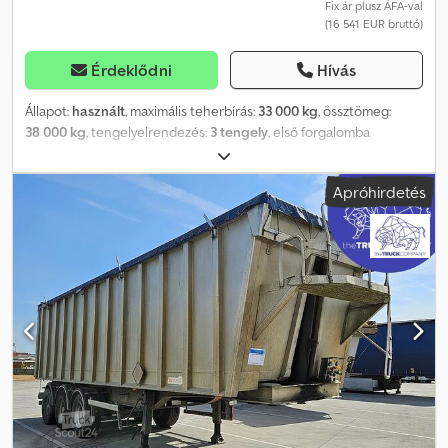
Fix ár plusz ÁFA-val
(16 541 EUR bruttó)
Érdeklődni
Hívás
Állapot:
használt
, maximális teherbírás:
33 000 kg
, össztömeg:
38 000 kg
, tengelyelrendezés:
3 tengely
, első forgalomba
helyezés:
10/2016
, raktér hossza:
7 750 mm
, rakodótér szélesség:
2 440 mm
, raktérmagasság:
1 465 mm
, rakodótér térfogata:
28 m³
,
Apróhirdetés
Felszereltség:
ABS
, Benalu C39C17 | Billenkező felépítmény |
Alumínium felépítmény | Alumínium alváz | Előoldali platform |
Emelhető tengely Csdpfx Aezpcqhegvorf Érdeklődés esetén:
0726657 * ABS * 3 tengely * Emelhető tengely * Tárcsafékek *
Tolóponyva * Felépítmény / Alumínium * Alváz / Alumínium * Hátul
elhelyezett, nagy méretű ajtó * Alvázvédő Belső méretek: * Hossz:
7.750 mm * Szélesség: 2.440 mm * Magasság: 1.465 mm
Gumiabroncsok: * 1. tengely: 385 / 65 R 22,5, 30%-ban légrugózott
* 2. tengely: 385 / 65 R 22,5, 30%-ban légrugózott * 3. tengely: 385 /
65 R 22,5, 30%-ban légrugózott ----Ár: 13.900,- EUR + 19% ÁFA
További kérdések esetén a következő telefonszámokon érhet el
minket: Beszélünk: németül, angolul, franciául és...? A nyomdai
hibák, a tévedések és a köztes értékesítés jogát fenntartjuk.