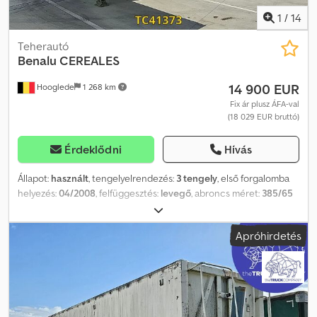
1
/
14
Teherautó
Benalu
CEREALES
14 900 EUR
Hooglede
1 268 km
Fix ár plusz ÁFA-val
(18 029 EUR bruttó)
Érdeklődni
Hívás
Állapot:
használt
, tengelyelrendezés:
3 tengely
, első forgalomba
helyezés:
04/2008
, felfüggesztés:
levegő
, abroncs méret:
385/65
R22.5
, szín:
egyéb
, Gyártási év:
2008
, Tengelykonfiguráció
Gumiabroncs mérete: 385/65 R22.5 Crsdpfjzrbizox Agvof Fékek:
Apróhirdetés
dobfékek Felfüggesztés: légrugó Hátsó tengely 1: emelőtengely;
gumiabroncs mintázat, bal oldalon: 6 mm; gumiabroncs mintázat,
jobb oldalon: 9 mm Hátsó tengely 2: gumiabroncs mintázat, bal
oldalon: 5 mm; gumiabroncs mintázat, jobb oldalon: 7 mm Hátsó
tengely 3: gumiabroncs mintázat, bal oldalon: 7 mm; gumiabroncs
mintázat, jobb oldalon: 7 mm Súlyok Üres súly: 5780 kg