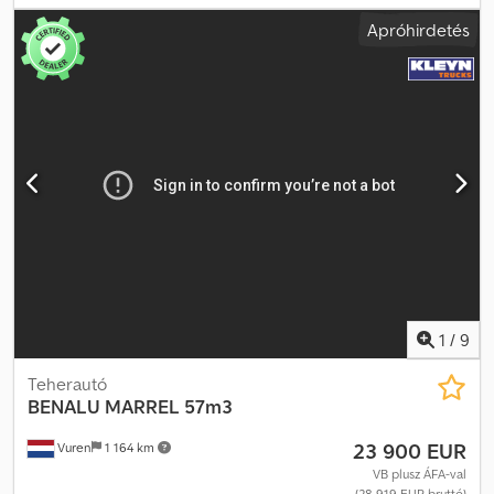
Sérülések: nincs
Apróhirdetés
1
/
9
Teherautó
BENALU
MARREL 57m3
23 900 EUR
Vuren
1 164 km
VB plusz ÁFA-val
(28 919 EUR bruttó)