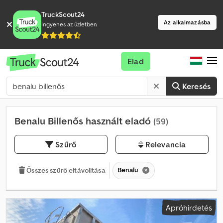
TruckScout24
Az alkalmazásba
Ingyenes az üzletben
Elad
Keresés
Benalu Billenős használt eladó
(59)
Szűrő
Relevancia
Benalu
Összes szűrő eltávolítása
Apróhirdetés