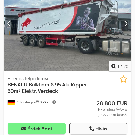
gyártója: SMB Fékek: Dobfékek Felfüggesztés: Parabolaszögös
felfüggesztés Saját tömeg: 5910 kg Megengedett rakomány: 32
090 kg Megengedett össztömeg: 38 000 kg Billentő: Hátul
1
/
20
Billenős félpótkocsi
BENALU
Bulkliner S 95 Alu Kipper
50m³ Elektr. Verdeck
28 800 EUR
Petershagen
956 km
Fix ár plusz ÁFA-val
(34 272 EUR bruttó)
Érdeklődni
Hívás