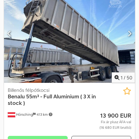
1
/
50
Billenős félpótkocsi
Benalu
55m³ - Full Aluminium ( 3 X in
stock )
13 900 EUR
Hörsching
413 km
Fix ár plusz ÁFA-val
(16 680 EUR bruttó)