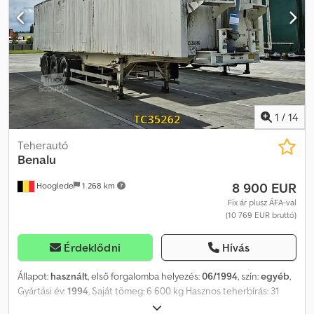
Megengedett raktér: 32 220 kg Megengedett össztömeg: 38 000
kg Állapot Károk: nincsenek
1
/
14
Teherautó
Benalu
8 900 EUR
Hooglede
1 268 km
Fix ár plusz ÁFA-val
(10 769 EUR bruttó)
Érdeklődni
Hívás
Állapot:
használt
, első forgalomba helyezés:
06/1994
, szín:
egyéb
,
Gyártási év:
1994
, Saját tömeg: 6 600 kg Hasznos teherbírás: 31
400 kg Crodpszrbibofx Agvsf Megengedett össztömeg: 38 000 kg