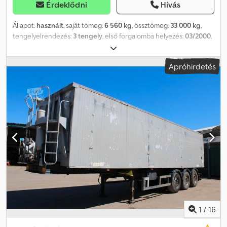
Érdeklődni
Hívás
Állapot:
használt
, saját tömeg:
6 560 kg
, össztömeg:
33 000 kg
,
tengelyelrendezés:
3 tengely
, első forgalomba helyezés:
03/2000
,
rakodótér térfogata:
55 m³
, felfüggesztés:
levegő
, abroncs méret:
385/65 R22.5
, Gyártási év:
2000
, Felszereltség:
ABS
, BENALU – kb.
Apróhirdetés
55 m³ – Teljesen alumíniumból készült (3 db raktáron) - Űrtartalom:
kb. 55 m³ - Kapuk és gabonaürítő csúszkák - Alumínium alváz -
Alumínium raktér - ABS - BPW tengelyek - Emelhető tengely -
Dobfékek - Légrugózás - Tekerhető ponyva - Álló platform az
elülső falon - Alumínium felnik - Szerszámtároló - Pótkerektartó -
Gumiabroncs méret: 385/65 R22,5 Profil kb. 70–90% - stb. További
információkért: Mobiltelefon: +43 664 4477030 Crodezr Skcspfx
Agvjf ..:: Kérjük, látogatása előtt vegye fel velünk a kapcsolatot, az
iroda nem mindig van nyitva ::.. Szeretne minket meglátogatni?
Ingyenes transzfert biztosítunk a linzi vasútállomásról (4020 Linz).
Mi elintézzük az összes vámügyet Ön helyett. Mit tegyen a
használt járművel? Megállapodás esetén szívesen átvesszük. Az
ajánlat nem kötelező érvényű, és bármikor módosítható. A
tévedések és a köztes értékesítés jogát fenntartjuk.
1
/
16