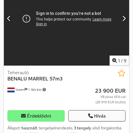
tengely(ek), alumínium keréktárcsák, tárcsafék rendszer,
légrugózás emelő-süllyesztő szerkezettel, emelőtengely. A jármű
hirdetési matricákkal illetve feliratokkal is ellátott lehet.
Credpfozhzigsx Agvjf SI86334 Ajánlatunk általában nem tartalmaz
új TÜV vizsgát. Ha új TÜV vizsga szükséges, szívesen adunk
ajánlatot partner szervizeinktől! A jármű reklámmatricával,
felirattal ellátott lehet. Általános szállítási és fizetési feltételeink
érvényesek. Finanszírozási vagy lízingajánlatot is szívesen
készítünk Önnek ehhez a gépjárműhöz. Kérjük, vegye fel velünk a
kapcsolatot!
1
/
9
Teherautó
BENALU
MARREL 57m3
23 900 EUR
Vuren
1 164 km
VB plusz ÁFA-val
(28 919 EUR bruttó)
Érdeklődni
Hívás
Állapot:
használt
, tengelyelrendezés:
3 tengely
, első forgalomba