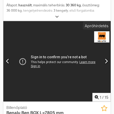
Állapot:
használt
, maximális teherbírás:
30 360 kg
, össztömeg:
36 000 kg
, tengelyelrendezés:
3 tengely
, első forgalomba
helyezés:
09/2019
, raktér hossza:
9 700 mm
, rakodótér szélesség:
2 410 mm
, raktérmagasság:
2 200 mm
, rakodótér térfogata:
50 m³
,
Apróhirdetés
teljes szélesség:
2 550 mm
, teljes magasság:
3 780 mm
,
Felszereltség:
ABS
, Benalu Bulkliner S95 alumínium
billenőfelépítmény 50m³ elektromos ponyva * Automata
feltekerhető ponyva "EASY TARP" távirányítóval * Teljesen
alumínium szerkezet * Saját tömeg kb. 5.640 kg * SAF tengelyek *
1. tengely emelhető * Alumínium felnik * Alumínium támasztólábak
* WABCO SmartBoard * Kerek LED hátsó lámpák * 4 db LED
munkalámpa * Tolatási figyelmeztető hangjelzés * Kombinált ajtó
sima fal kivitelben * Oldalról nyitható ajtók Codpfx Aezhy Afegvjrf *
2 db gabonazsilipek * Tölcsér porzsákkal * 2 db lapáttartó További
információért forduljon hozzánk bizalommal.
1
/
15
Billenőplató
Benalu
Ben BOX L=7805 mm