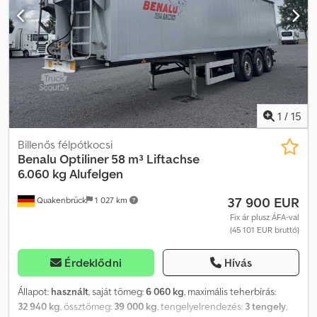
szolgáltatások • A „megbízható minőség” biztonsága • És még sok
más... Kérjük, látogasson el weboldalunkra, ahol speciális
ajánlatokat és a teljes kínálatot találja: A Kleyn Trucksnál a legtöbb
európai országban lehetséges a lízing! Számolja ki gyorsan a
lízingdíját, és küldjön be egy ajánlatot weboldalunkon keresztül.
Kérdezzen rá egyenesen európai garanciánk részleteire.
1
/
15
Billenős félpótkocsi
Benalu
Optiliner 58 m³ Liftachse
6.060 kg Alufelgen
37 900 EUR
Quakenbrück
1 027 km
Fix ár plusz ÁFA-val
(45 101 EUR bruttó)
Érdeklődni
Hívás
Állapot:
használt
, saját tömeg:
6 060 kg
, maximális teherbírás:
32 940 kg
, össztömeg:
39 000 kg
, tengelyelrendezés:
3 tengely
,