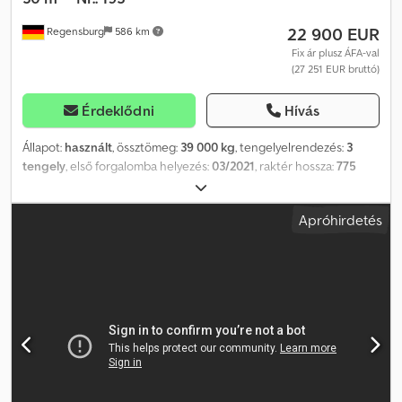
22 900 EUR
Regensburg
586 km
Fix ár plusz ÁFA-val
(27 251 EUR bruttó)
Érdeklődni
Hívás
Állapot:
használt
, össztömeg:
39 000 kg
, tengelyelrendezés:
3
tengely
, első forgalomba helyezés:
03/2021
, raktér hossza:
775
mm
, rakodótér szélesség:
2 420 mm
, raktérmagasság:
1 570 mm
,
rakodótér térfogata:
30 m³
, Felszereltség:
ABS
, Járműazonosító
Apróhirdetés
szám: VH1C3910CM2BB7193 Német műszaki vizsga (HU)
esedékessége – SP 2026.09 Önsúly: 5.220 kg Billenőfelület
méretei: 8.000 / 7.500 x 2.420 x 1.570 mm Térfogat: kb. 30 m³ SAF
tengelyek tárcsafékekkel 1. tengely: emelhető tengely Wabco
SmartControl Kurblis támasztólábak Munkaplatform
Felcsavarható ponyva Két szárnyú portálajtók Állítható
aláfutásgátló Gumiabroncsok: 385/65 R 22,5 5 db alumínium kerék,
1 db acél felni Cjdjx S An Iepfx Agvsrf A változtatások, közbenső
eladás és tévedések jogát kifejezetten fenntartjuk. A leírás
kizárólag a jármű általános azonosítására szolgál, és nem minősül