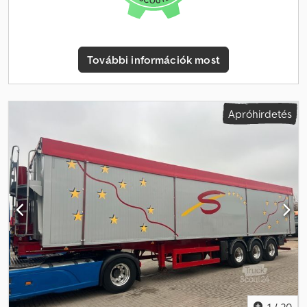
Szállítóképesség: 23820 kg Megengedett össztömeg: 30000 kg
További információk most
Apróhirdetés
1
/
20