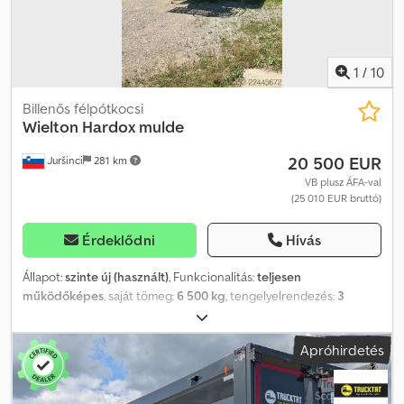
1
/
10
Billenős félpótkocsi
Wielton
Hardox mulde
20 500 EUR
Juršinci
281 km
VB plusz ÁFA-val
(25 010 EUR bruttó)
Érdeklődni
Hívás
Állapot:
szinte új (használt)
, Funkcionalitás:
teljesen
működőképes
, saját tömeg:
6 500 kg
, tengelyelrendezés:
3
tengely
, első forgalomba helyezés:
06/2023
, következő vizsga
(TÜV):
10/2026
, felfüggesztés:
levegő
, pótkocsi fék:
fékezett
Apróhirdetés
pótkocsi
, Gyártási év:
2023
, Felszereltség:
ABS
, Wielton Hardox
rakodóláda, kiváló állapotban. Djdpfx Aaozp Uxke Djck