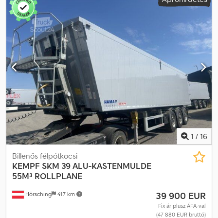
billencs, 55 m³ térfogat, ponyvás, álló platformmal Jost tengelyek
tárcsafékkel 1. tengely emelhető Alumínium billencs Alj: 7 mm Fal: 4
mm Méretek: 10.500 x 2.430 x 2.200 mm Támogatószerkezet 1 db
szerszámtároló Dcedpfx Ajzrig Ioa Dsk Kombinált nyílórendszer
Méretek: 10.500 x 2.430 x 2.200 mm
1
/
16
Billenős félpótkocsi
KEMPF
SKM 39 ALU-KASTENMULDE
55M³ ROLLPLANE
39 900 EUR
Hörsching
417 km
Fix ár plusz ÁFA-val
(47 880 EUR bruttó)