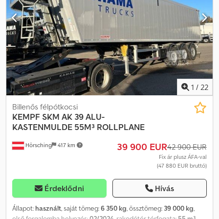
Djck
1
/
22
Billenős félpótkocsi
KEMPF
SKM AK 39 ALU-
KASTENMULDE 55M³ ROLLPLANE
39 900 EUR
Hörsching
417 km
42 900 EUR
Fix ár plusz ÁFA-val
(47 880 EUR bruttó)
Érdeklődni
Hívás
Állapot:
használt
, saját tömeg:
6 350 kg
, össztömeg:
39 000 kg
,
első forgalomba helyezés:
02/2024
, rakodótér térfogata:
55 m³
,