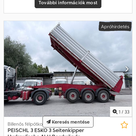
További információk most
Apróhirdetés
1
/
33
Keresés mentése
Billenős félpótkocsi
PEISCHL
3 ESKO 3 Seitenkipper