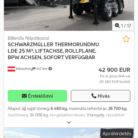
1
/
17
Billenős félpótkocsi
SCHWARZMüLLER
THERMORUNDMU
LDE 25 M³, LIFTACHSE, ROLLPLANE,
BPW ACHSEN, SOFORT VERFüGBAR
42 900 EUR
Hörsching
417 km
Fix ár plusz ÁFA-val
(51 480 EUR bruttó)
Érdeklődni
Hívás
Állapot:
új
, saját tömeg:
6 480 kg
, maximális teherbírás:
26 700 kg
,
össztömeg:
34 000 kg
, tengelyelrendezés:
3 tengely
, rakodótér
térfogata:
25 m³
, felfüggesztés:
levegő
, abroncs méret:
385/65 R
22,5
, gumiabroncs állapota:
100 százalék
, Felszereltség:
ABS
,
Apróhirdetés
Schwarzmüller K-széria 3 tengelyes termikus billenőfelépítmény |