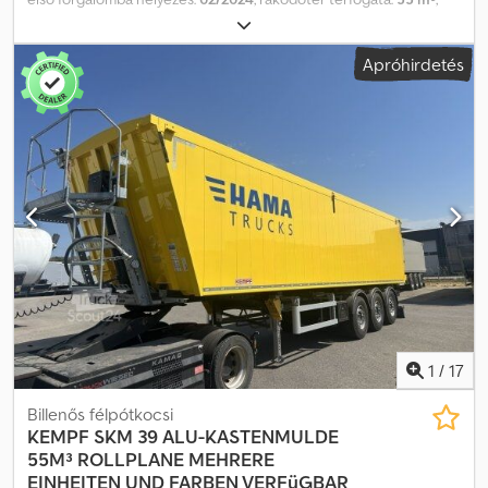
felfüggesztés:
levegő
, Felszereltség:
ABS
, KEMPF nagytérfogatú
billenőfelépítmény 55 m³ | Rolós ponyva, fellépő | Jost tengelyek
Apróhirdetés
tárcsafékekkel | 1. tengely emelhető | Alumínium felépítmény |
Lehajtható támaszok | 1x szerszámosláda | Kombinált hátfal |
Tévedés, elírás és előzetes értékesítés joga fenntartva.
Dodpfxoxtp Eao Aa Deck
1
/
17
Billenős félpótkocsi
KEMPF
SKM 39 ALU-KASTENMULDE
55M³ ROLLPLANE MEHRERE
EINHEITEN UND FARBEN VERFüGBAR