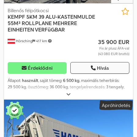
Billenős félpótkocsi
KEMPF
SKM 39 ALU-KASTENMULDE
55M³ ROLLPLANE MEHRERE
EINHEITEN VERFüGBAR
35 900 EUR
Hörsching
417 km
Fix ár plusz ÁFA-val
(43 080 EUR bruttó)
Érdeklődni
Hívás
Állapot:
használt
, saját tömeg:
6 500 kg
, maximális teherbírás:
29 500 kg
, össztömeg:
36 000 kg
, tengelyelrendezés:
3 tengely
,
első forgalomba helyezés:
11/2023
, rakodótér térfogata:
55 m³
,
felfüggesztés:
levegő
, Felszereltség:
ABS
, | KEMPF nagy térfogatú
Apróhirdetés
billenőfelépítmény 55 m³ | Feltekerhető ponyva, fellépőállvány |
Jost tengelyek tárcsafékkel | 1. tengely emelhető | Alumínium
billenőfelépítmény | Leejtős támasztólábak | 1x szerszámosláda |
Kombinált ajtó | Napi forgalomba helyezés | A tévedés, gépelési
hiba és az előzetes értékesítés jogát fenntartjuk. Dodpfx Aezrgyrja