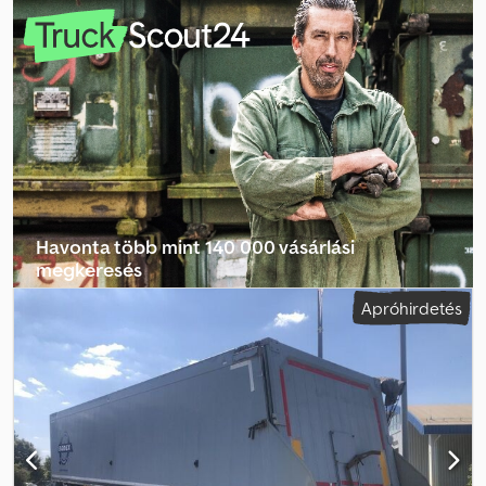
felfüggesztés:
levegő
, Felszereltség:
ABS
, | KEMPF hulladékgyűjtő
konténer | kb. 50 m³ | | BPW tengelyek tárcsafékkel | 1. tengely
emelhető | | Alufelnik | 2 db szerszámtároló | 5800 kg saját súly |
33200 kg hasznos teherbíró képesség | A hibák, a beviteli hibák és
az előzetes értékesítés joga fenntartva. Djdozr I Ttepfx Aa Djck
Havonta több mint 140 000 vásárlási
megkeresés
Apróhirdetés
Válassza ki a kereskedői csomagot