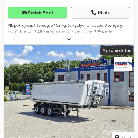
Érdeklődni
Hívás
Állapot:
új
, saját tömeg:
6 102 kg
, tengelyelrendezés:
3 tengely
,
raktér hossza:
7 480 mm
, rakodótér szélesség:
2 354 mm
,
raktérmagasság:
1 560 mm
, rakodótér térfogata:
26 m³
,
felfüggesztés:
levegő
, abroncs méret:
385/65 R22,5
, Gyártási év:
Apróhirdetés
2026
, Felszereltség:
ABS
, Saját tömeg: 6102 kg, Raktér (H x Sz x M):
7 480 mm x 2 354 mm x 1 560 mm Gumiabroncs méret: 385/65
R22.5, Raktér térfogata: 26 m³, 1. tengely: , 2. tengely: , 3. tengely: ,
Légrugózás, Hátsó aláfutásgátló, Első emelőtengely: 170-250 bar,
Billenő hidraulika, Önbeálló (szintező) felfüggesztés: Automatikus
süllyesztés billentéskor, Elektronikus fékrendszer (EBS), Ingó
hátfal, Ponyvás tető, Feljáró platform, Hidraulikus munkahenger
(nagynyomású), 1x15 és 2x7 tűs csatlakozó, Antispray, Az összes
elérhető jármű áttekintését megtalálja weboldalunkon.
Dcodpfxszh Rvpj Aa Djk Finanszírozásra van szüksége? Egyedi
finanszírozási megoldásokat, teljes körű szervizszerződéseket és
telematikai szolgáltatásokat kínálunk. Személyesen is szívesen
állunk rendelkezésére.
1
/
12