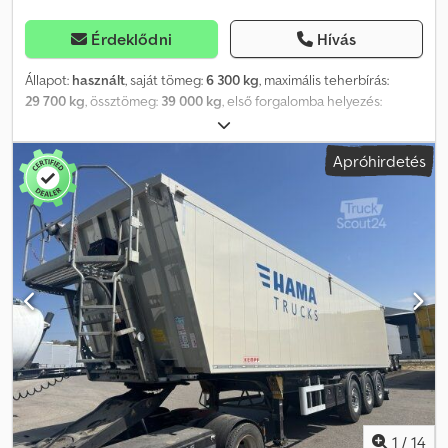
Érdeklődni
Hívás
Állapot:
használt
, saját tömeg:
6 300 kg
, maximális teherbírás:
29 700 kg
, össztömeg:
39 000 kg
, első forgalomba helyezés:
06/2024
, rakodótér térfogata:
55 m³
, Felszereltség:
ABS
, KEMPF
nagyméretű, 55 m³ űrtartalmú, hengeres felépítményű konténer,
Apróhirdetés
ponyvázattal. Jost tengelyek, állóplatformmal, tárcsafékkel. Az első
tengely emelhető. Alumíniumból készült konténertest, 7 mm
vastag aljjal és 4 mm vastag oldalfalakkal. Méretek: 10 500 x 2 430 x
2 200 mm. Dodpfxszrig Uo Aa Djck Összecsukható támasztólábak. 1
db szerszámtár. Kombinált nyíló-toló szerkezet, méretek: 10 500 x 2
430 x 2 200 mm.
1
/
14