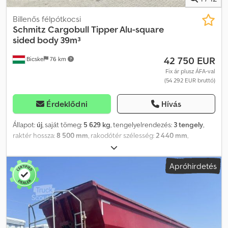
Billenős félpótkocsi
Schmitz Cargobull
Tipper Alu-square
sided body 39m³
42 750 EUR
Bicske
76 km
Fix ár plusz ÁFA-val
(54 292 EUR bruttó)
Érdeklődni
Hívás
Állapot:
új
, saját tömeg:
5 629 kg
, tengelyelrendezés:
3 tengely
,
raktér hossza:
8 500 mm
, rakodótér szélesség:
2 440 mm
,
raktérmagasság:
1 900 mm
, rakodótér térfogata:
39 m³
,
felfüggesztés:
levegő
, abroncs méret:
385/65 R22,5
, Gyártási év:
Apróhirdetés
2026
, Felszereltség:
ABS
, Saját tömeg: 5 629 kg, Rakodótér (H x Sz
x M): 8 500 mm x 2 440 mm x 1 900 mm, Gumiabroncs méret:
385/65 R22.5, Rakodótér térfogat: 39 m³, 1. tengely: , 2. tengely: , 3.
tengely: , Légrugózás, Hátsó aláfutásgátló, Első emelőtengely,
Billenő hidraulika, Elektronikus fékrendszer (EBS), Lengőlapát,
Iszaptömített felépítmény, Tető rolós ponyva, Hidraulikus henger