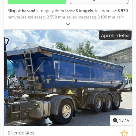
Állapot:
használt
, tengelyelrendezés:
3 tengely
, teljes hossz:
8 970
mm
, teljes szélesség:
2 550 mm
, teljes magasság:
3 100 mm
, szín:
szürke
, Gyártási év:
2018
, Bruttó tömeg: 5.980 kg Dcjdpfx Aajzr
Aabs Djk Hasznos teher: 33.020 kg TELJES ÖSSZTÖMEG: 39.000
Apróhirdetés
kg
1
/
15
Billenőplatós