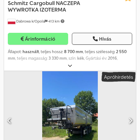
Schmitz Cargobull
NACZEPA
WYWROTKA IZOTERMA
Dabrowa k/Opola
413 km
Árinformáció
Hívás
Állapot:
használt
, teljes hossz:
8 700 mm
, teljes szélesség:
2 550
mm
, teljes magasság:
3 330 mm
, szín:
kék
, Gyártási év:
2016
,
Felszereltség:
ABS
, Bruttó tömeg: 6.680 kg Hasznos teher: 32.372
kg Dcodpszruv Usfx Aa Dsk TELJES ÖSSZTÖMEG: 39.000 kg
Apróhirdetés