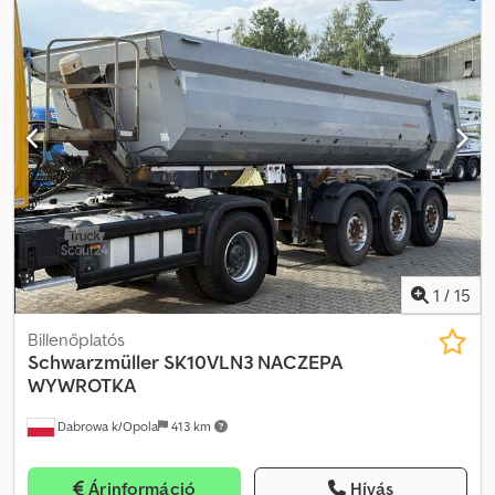
Térfogat: kb. 25 m³ | ABS / EBS | 9 t BPW tengelyek tárcsafékkel |
Teljes légrugózás | Külső billenőajtó | Gumiabroncsok: 385/65 R
22,5 | Termo oválbillencs | Elülső fellépő | Saját tömeg: 6480 kg |
Ponyvatakaró | Hibák, elírások és előzetes eladás joga fenntartva
Dedpfx Aaozpx Upo Djck
1
/
15
Billenőplatós
Schwarzmüller
SK10VLN3 NACZEPA
WYWROTKA
Dabrowa k/Opola
413 km
Árinformáció
Hívás