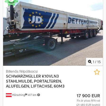
hossza: 8,70 m * Billenő felépítmény belső szélessége: 2,40 m *
Billenő felépítmény belső magassága: 1,85 m * Saját tömeg: 6600
kg – Össztömeg: 34000 kg * Rakodóképesség: 27400 kg –
Tengelytáv: 4500/1325/1325 mm Dcedpszrklrofx Aa Dok * A
megadott adatok tájékoztató jellegűek, a pontosságért nem
vállalunk felelősséget. * A hiba és az előzetes értékesítés jogát
fenntartjuk.
1
/
15
Billenős félpótkocsi
SCHWARZMüLLER
K10VLN3
STAHLMULDE, PORTALTüREN,
ALUFELGEN, LIFTACHSE, 60M3
17 900 EUR
Hörsching
417 km
Fix ár plusz ÁFA-val
(21 480 EUR bruttó)