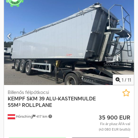
Dock
1
/
11
Billenős félpótkocsi
KEMPF
SKM 39 ALU-KASTENMULDE
55M³ ROLLPLANE
35 900 EUR
Hörsching
417 km
Fix ár plusz ÁFA-val
(43 080 EUR bruttó)