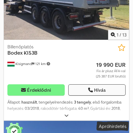
1
/
13
Billenőplatós
Bodex
KIS3B
19 990 EUR
Kisigmand
121 km
Fix ár plusz ÁFA-val
(25 387 EUR bruttó)
Érdeklődni
Hívás
Állapot:
használt
, tengelyelrendezés:
3 tengely
, első forgalomba
helyezés:
03/2018
, rakodótér térfogata:
40 m³
, Gyártási év:
2018
,
Felszereltség:
ABS
, = További opciók és tartozékok = - EBS =
További információk = Bruttó tömeg: 6.200 kg Hasznos teher:
Apróhirdetés
29.800 kg TELJES ÖSSZTÖMEG: 36.000 kg Djdpfxeym Rb Ro Aa