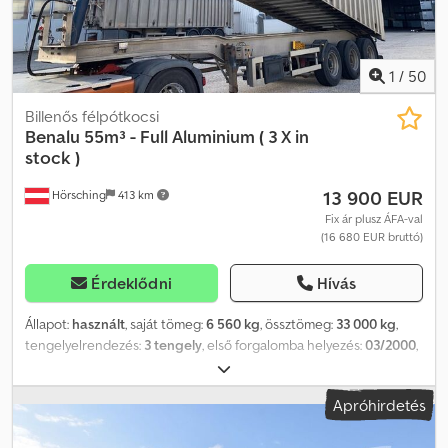
1
/
50
Billenős félpótkocsi
Benalu
55m³ - Full Aluminium ( 3 X in
stock )
13 900 EUR
Hörsching
413 km
Fix ár plusz ÁFA-val
(16 680 EUR bruttó)
Érdeklődni
Hívás
Állapot:
használt
, saját tömeg:
6 560 kg
, össztömeg:
33 000 kg
,
tengelyelrendezés:
3 tengely
, első forgalomba helyezés:
03/2000
,
rakodótér térfogata:
55 m³
, felfüggesztés:
levegő
, abroncs méret:
385/65 R22.5
, Gyártási év:
2000
, Felszereltség:
ABS
, BENALU – kb.
Apróhirdetés
55 m³ – Teljesen alumínium ((3 darab van raktáron)) – Űrtartalom:
kb. 55 m³ – Kapuajtók és gabonaürítő – Alumínium alváz –