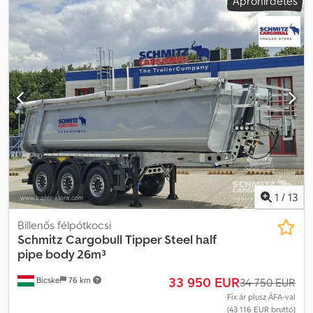
Apróhirdetés
1
/
13
Billenős félpótkocsi
Schmitz Cargobull
Tipper Steel half
pipe body 26m³
33 950 EUR
Bicske
76 km
34 750 EUR
Fix ár plusz ÁFA-val
(43 116 EUR bruttó)