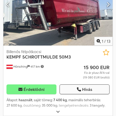
(alacsony nyomású): Hyva, 170 bar, 1x15 és 2x7 pólusú csatlakozó,
Fröccsenésgátló, Könnyűfém felnik: Alcoa felnik. Weboldalunkon
áttekintheti elérhető járműveinket. Finanszírozásra van szüksége?
Egyedi finanszírozási megoldásokat, teljes szervizszerződéseket
és telematikai szolgáltatásokat kínálunk. Örömmel adunk
személyes tanácsot is. Dcsdozh Rviopfx Aa Dok
1
/
13
Billenős félpótkocsi
KEMPF
SCHROTTMULDE 50M3
15 900 EUR
Hörsching
417 km
Fix ár plusz ÁFA-val
(19 080 EUR bruttó)
Érdeklődni
Hívás
Állapot:
használt
, saját tömeg:
7 400 kg
, maximális teherbírás:
27 600 kg
, össztömeg:
35 000 kg
, tengelyelrendezés:
3 tengely
,
első forgalomba helyezés:
05/2012
, rakodótér térfogata:
50 m³
,