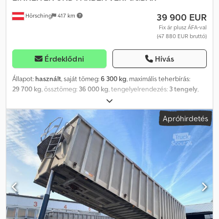
39 900 EUR
Hörsching
417 km
Fix ár plusz ÁFA-val
(47 880 EUR bruttó)
Érdeklődni
Hívás
Állapot:
használt
, saját tömeg:
6 300 kg
, maximális teherbírás:
29 700 kg
, össztömeg:
36 000 kg
, tengelyelrendezés:
3 tengely
,
első forgalomba helyezés:
06/2024
, raktér hossza:
10 500 mm
,
rakodótér térfogata:
55 m³
, felfüggesztés:
levegő
, abroncs méret:
Apróhirdetés
385/65 R22,5
, Felszereltség:
ABS
, | KEMPF nagy térfogatú
billenőfelépítmény 55 m³ | Feltekerhető ponyva, fellépőállvány |
Jost tengelyek tárcsafékkel | 1. tengely emelhető | Alumínium
billenőfelépítmény | Leejtős támasztólábak | 1x szerszámosláda |
Kombinált ajtó | Napi forgalomba helyezés | A tévedés, gépelési
hiba és az előzetes értékesítés jogát fenntartjuk. Dcjdszrgylopfx
Aa Dsk