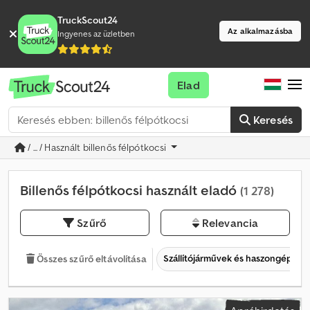
TruckScout24
Az alkalmazásba
Ingyenes az üzletben
Elad
Keresés
/ ... / Használt billenős félpótkocsi
Billenős félpótkocsi használt eladó
(1 278)
Szűrő
Relevancia
Szállítójárművek és haszongépjár
Összes szűrő eltávolítása