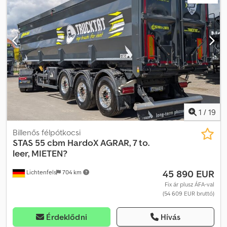
1
/
19
Billenős félpótkocsi
STAS
55 cbm HardoX AGRAR, 7 to.
leer, MIETEN?
45 890 EUR
Lichtenfels
704 km
Fix ár plusz ÁFA-val
(54 609 EUR bruttó)
Érdeklődni
Hívás