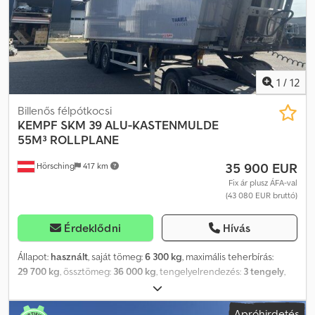
1
/
12
Billenős félpótkocsi
KEMPF
SKM 39 ALU-KASTENMULDE
55M³ ROLLPLANE
35 900 EUR
Hörsching
417 km
Fix ár plusz ÁFA-val
(43 080 EUR bruttó)
Érdeklődni
Hívás
Állapot:
használt
, saját tömeg:
6 300 kg
, maximális teherbírás:
29 700 kg
, össztömeg:
36 000 kg
, tengelyelrendezés:
3 tengely
,
első forgalomba helyezés:
12/2023
, rakodótér térfogata:
55 m³
,
felfüggesztés:
levegő
, Felszereltség:
ABS
, KEMPF nagyméretű
Apróhirdetés