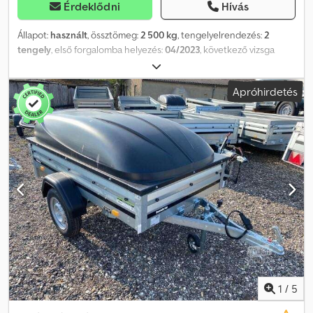
Érdeklődni
Hívás
Állapot:
használt
, össztömeg:
2 500 kg
, tengelyelrendezés:
2
tengely
, első forgalomba helyezés:
04/2023
, következő vizsga
(TÜV):
04/2023
, teljes szélesség:
2 038 mm
, teljes magasság:
2 489
mm
, Járműleírás Köszönjük érdeklődését egyik járművünk iránt.
Apróhirdetés
Az ALLROUND Autovermietung GmbH egy gondosan
karbantartott járművet kínál eladásra. Ha érdekli ez a jármű, kérjük,
vegye fel velünk a kapcsolatot telefonon vagy e-mailben időpont-
egyeztetés céljából. A járművek nem mindig találhatók
közvetlenül a telephelyünkön. Az autó Braunschweigben
található. A jármű külső raktárunkban áll, ezért megtekintés előtt
kérjük egyeztessen velünk. Köszönjük! Chjdozc Tcijpfx Amrsa
Árváltozás, elírások és téves adatok, valamint köztes eladás jogát
fenntartjuk.
1
/
5