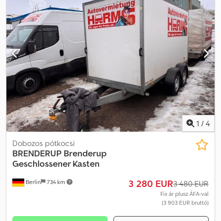
1
/
4
Dobozos pótkocsi
BRENDERUP
Brenderup
Geschlossener Kasten
3 280 EUR
Berlin
734 km
3 480 EUR
Fix ár plusz ÁFA-val
(3 903 EUR bruttó)