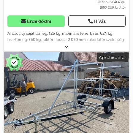
zárak, a padló tökéletes megtámasztása erős hosszirányú
Fix ár plusz ÁFA-val
(850 EUR bruttó)
tartókkal (kereskedelmi kivitel), kérésre 100 km/h-s tanúsítvánnyal
a gyárból. Chjdpfx Amoivq Dijrja
Érdeklődni
Hívás
Állapot:
új
, saját tömeg:
126 kg
, maximális teherbírás:
624 kg
,
össztömeg:
750 kg
, raktér hossza:
2 030 mm
, rakodótér szélesség:
1 160 mm
, raktérmagasság:
350 mm
, rakodótér térfogata:
1 m³
,
szín:
egyéb
, építési magasság:
860 mm
, munkaszélesség:
1 570
Apróhirdetés
mm
, Gyártó: Brenderup Típus: Brenderup Kippi 200 Megengedett
össztömeg: 750 kg Rakodóképesség: 624 kg Saját tömeg: 126 kg
Raktér méretei: 2030 x 1160 x 350 mm Gumiabroncsok: 145/80 R13
75N Rakodási magasság: 510 mm Chjdpfxogfw I Hs Amrea A
pótkocsi helytakarékosan, függőlegesen a falhoz támasztva
tárolható a garázsban. A vonórúd ezután lefelé csukható. Ár, mely
tartalmazza a forgalmi engedélyt (a jármű törzslap II. része és a
COC papírok). Nagy mennyiségben raktáron tartunk a következő
gyártók által készített pótkocsikat: Brenderup, Humbaur, Hapert,
Unsinn és Neptun. Kérésre ingyenes átfutó forgalmi engedélyt
biztosítunk. Minden gyártó által készített pótkocsi javítását
vállaljuk. További kiegészítők kérésre. Műszaki változtatások,
áremelések és nyomdai hibák fenntartva. A hibákért és nyomdai