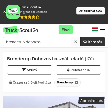
TruckScout24
Az alkalmazásba
Ingyenes az üzletben
Elad
Keresés
Brenderup Dobozos használt eladó
(170)
Szűrő
Relevancia
Brenderup
Összes szűrő eltávolítása
Apróhirdetés