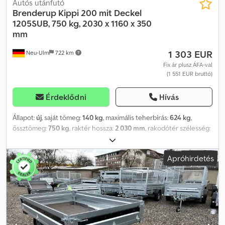
Autós utánfutó
Brenderup
Kippi 200 mit Deckel
1205SUB, 750 kg, 2030 x 1160 x 350
mm
1 303 EUR
Neu-Ulm
722 km
Fix ár plusz ÁFA-val
(1 551 EUR bruttó)
Érdeklődni
Hívás
Állapot:
új
, saját tömeg:
140 kg
, maximális teherbírás:
624 kg
,
össztömeg:
750 kg
, raktér hossza:
2 030 mm
, rakodótér szélesség:
1 160 mm
, raktérmagasság:
350 mm
, rakodótér térfogata:
1 m³
,
szín:
egyéb
, építési magasság:
860 mm
, munkaszélesség:
1 570
Apróhirdetés
mm
, Gyártó: Brenderup Típus: Brenderup Kippi 200
Engedélyezett össztömeg: 750 kg Hasznos teher: 610 kg Saját
tömeg: 140 kg Rakterület méretei: 2030 x 1160 x 350 mm
Gumiabroncsok: 145/80 R13 75N Rakodási magasság: 510 mm,
műanyag fedéllel Az ár tartalmazza a forgalmi engedélyt
(regisztrációs igazolás II. része és COC dokumentumok). Nagy
számban tárolunk a következő gyártók által készített pótkocsikat: