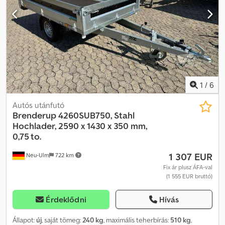
garanciával, felhasználóbarát rögzítők, a ponyva rögzítőgombok
alapfelszereltségként az utánfutóra vannak rögzítve, a Brenderup
horganyzott alkatrészeket használ, amelyek optimálisan védik az
utánfutót a rozsdától, V-alakú biztonsági vonókar, 4 db belső
rögzítőszem, 13 pólusú csatlakozó tolatófényyél, az utánfutó
billenthető, az utánfutó függőlegesen a falhoz támasztható a
garázsban. Chodpfxof N Dnnj Amrja
1
/
6
Autós utánfutó
Brenderup
4260SUB750, Stahl
Hochlader, 2590 x 1430 x 350 mm,
0,75 to.
1 307 EUR
Neu-Ulm
722 km
Fix ár plusz ÁFA-val
(1 555 EUR bruttó)
Érdeklődni
Hívás
Állapot:
új
, saját tömeg:
240 kg
, maximális teherbírás:
510 kg
,