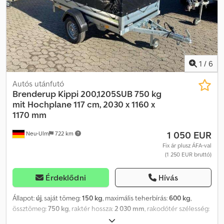
standard felszereltség része. Felhasználóbarát zárak. A masszív
hossztartókkal (ipari kivitel) a padló tökéletesen van alátámasztva.
Igény szerint 100 km/órás sebességre tanúsítvánnyal.
Chjdpfxeivqy Ao Amrsa
1
/
6
Autós utánfutó
Brenderup
Kippi 200,1205SUB 750 kg
mit Hochplane 117 cm, 2030 x 1160 x
1170 mm
1 050 EUR
Neu-Ulm
722 km
Fix ár plusz ÁFA-val
(1 250 EUR bruttó)
Érdeklődni
Hívás
Állapot:
új
, saját tömeg:
150 kg
, maximális teherbírás:
600 kg
,
össztömeg:
750 kg
, raktér hossza:
2 030 mm
, rakodótér szélesség:
1 160 mm
, raktérmagasság:
1 170 mm
, rakodótér térfogata:
2,9 m³
,