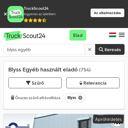
TruckScout24
Az alkalmazásba
Ingyenes az üzletben
Elad
Keresés
Blyss Egyéb használt eladó
(754)
Szűrő
Relevancia
Blyss
Összes szűrő eltávolítása
Apróhirdetés