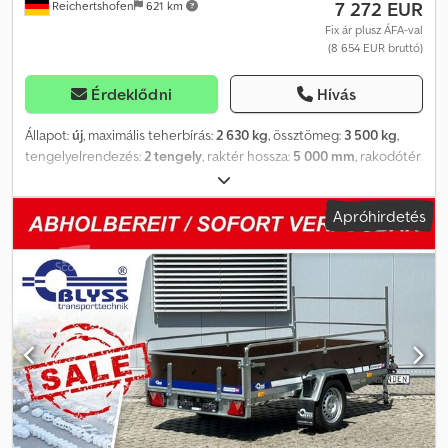
7 272 EUR
Reichertshofen
621 km
képek nem feltétlenül tükrözik a szabványos felszereltséget, a
műszaki változtatások (pl. abroncsméret) fenntartva.
Fix ár plusz ÁFA-val
(8 654 EUR bruttó)
Érdeklődni
Hívás
Állapot:
új
, maximális teherbírás:
2 630 kg
, össztömeg:
3 500 kg
,
tengelyelrendezés:
2 tengely
, raktér hossza:
5 000 mm
, rakodótér
szélesség:
2 100 mm
, raktérmagasság:
100 mm
, Lenka Free M
3500 Műszaki adatok: * Pótkocsi típus: Lenka Free M 3500 *
Apróhirdetés
Össztömeg: 3500 kg * Hasznos teher: 2630 kg * Belső méretek: H:
500 cm, Sz: 210 cm, M: 10 cm * Rakodási magasság: kb. 65 cm *
Padló: perforált alumínium lemez, középen alumínium
csúszásgátló lemez * Rögzítési pontok: perforált lemez *
Oldalfalak: korláttal Dksdpfx Anothi Sneljr * Váz: hegesztett acél,
forró galvanizált * Elektromos rendszer: 13 pólusú, 12V *
Gumiabroncsok: 195/50R13C * Tengelygyártó: AL-KO vagy KNOTT *
Tengelyek száma: 2 * Fékezett tengely * Támasztókerék:
alapfelszerelés * Kötelekkel működő csörlő: alapfelszerelés, AL-KO
* Ék: 2 db * Rampa: 300 cm, alumínium, ráhajtási szög: kb. 6,84° vagy
kb. 12,00% * Döntött állapotban a rakfelület szöge: kb. 8,19° vagy