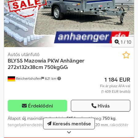
1
/
10
Autós utánfutó
BLYSS
Mazowia PKW Anhänger
272x132x38cm 750kgGG
1 184 EUR
Reichertshofen
621 km
Fix ár plusz ÁFA-val
(1 409 EUR bruttó)
Érdeklődni
Hívás
Állapot:
új
, maximális teherbírás:
515 kg
, össztömeg:
750 kg
,
Keresés mentése
tengelyelrendezés:
1 tengely
, raktér hossza:
2 720 mm
, rakodótér
szélesség:
1 320 mm
, raktérmagasság:
380 mm
, Akció! Mazowia
személygépkocsi-utánfutó Műszaki adatok: * Utánfutó típusa: