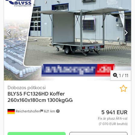
1
/
11
Dobozos pótkocsi
BLYSS
FC1326HD Koffer
260x160x180cm 1300kgGG
5 941 EUR
Reichertshofen
621 km
Fix ár plusz ÁFA-val
(7 070 EUR bruttó)