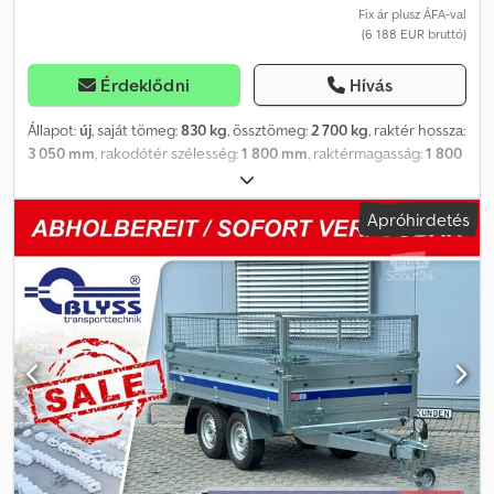
Fix ár plusz ÁFA-val
(6 188 EUR bruttó)
Érdeklődni
Hívás
Állapot:
új
, saját tömeg:
830 kg
, össztömeg:
2 700 kg
, raktér hossza:
3 050 mm
, rakodótér szélesség:
1 800 mm
, raktérmagasság:
1 800
mm
, Gyártási év:
2026
, ANHÄNGERWIRTZ, az új utánfutókra
szakosodott üzletünk, erős, ismert márkájú utánfutókat kínál!
Apróhirdetés
Több mint 850 új utánfutó van raktáron. Több mint 130 használt
utánfutó állandóan elérhető. Nem kötelező érvényű példa: A
legújabb Blyss magas rakterű, dobozos utánfutó sorozat, 10"-os,
alacsony futóművel. Dobozos utánfutó, Kargo magas rakterű,
FC2730HTD, 305x180x180 cm, 2700 kg, dupla tengelyes, V-
szerkezeti vonófejjel, fékes. Gumirendezetű tengely,
lengéscsillapítókkal, 100 km/h-ra alkalmas. Robusztus, zárt, fehér
színű rétegelt lemez felépítmény, dupla szárnyas ajtó forgattyús
zárral, 6 rögzítőpont a rakterben, belső rögzítő sín, automata
támasztókerék, 60 mm, kivehető támasztólábak a hátul. Az új,
magas rakterű utánfutót továbbfejlesztették, és a kompakt
formájával jobban teljesít. Modern – robusztus – kedvező árú. A