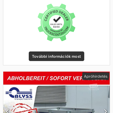
pólusú, 12 V * Gumiabroncs: 13 hüvelyk * Tengelygyártó: AL-KO
vagy KNOTT * Tengelyek száma: 1 * Fékezett tengely *
Támasztókerék: Szériafelszerelés * Lengéscsillapító futómű,
beleértve a 100 km/h sebességre jóváhagyást * H-váz * Oldalsó
korlát Az ajánlat a készlet erejéig érvényes!!! Az ajánlat csak
Reichertshofenben érvényes!!! + járműigazolás / COC-tanúsítvány:
49,99 € Árak az áfát tartalmazzák. Djdpfx Aoy Hrt Nonlokr
Nyitvatartás Reichertshofenben: Hétfőtől péntekig 08:00-tól
12:00-ig és 13:00-tól 17:00-ig Szombat és vasárnap zárva
Látogasson el hozzánk a következő címen is:
További információk most
=.=.=.=.=.=.=.=.=.=.=.=.=.=.=.=.=.=.=.=.=.=.=.=.=.=.=.=.=.=.=.=.
=.=.=.=.=.=.=.=.=.=.=.=.=.=.=.=.=.=.=.=.=.=.=.=.=.=.=.=.=.=.=.=. =.=.=.=.=. Itt
is egyeztetés alapján megrendelheti a kívánt pótkocsit és
tartozékokat: B L Y S S transporttechnik GmbH Burenkamp 18-20
Apróhirdetés
46286 Dorsten-Wulfen Tel.: .:.:.:.:.:.:.:.:.:.:.:.:.:.:.:.:.:.:.:.:.:.:.:.:.:.:.:.:.:.:.:.:
.:.:.:.:.:.:.:.:.:.:.:.:.:.:.:.:.:.:.:.:.:.:.:.:.:.:.:.: B L Y S S transporttechnik GmbH
Sonnenbergstr. 5a 38723 Seesen Tel.:
=.=.=.=.=.=.=.=.=.=.=.=.=.=.=.=.=.=.=.=.=.=.=.=.=.=.=.=.=.=.=.=. =.=.=.=.=. A
képek nem feltétlenül tükrözik a szabványos felszereltséget, a
műszaki változtatások (pl. gumiabroncs méretek) fenntartva.