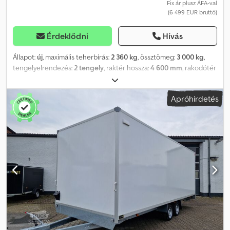
Fix ár plusz ÁFA-val
(6 499 EUR bruttó)
Érdeklődni
Hívás
Állapot:
új
, maximális teherbírás:
2 360 kg
, össztömeg:
3 000 kg
,
tengelyelrendezés:
2 tengely
, raktér hossza:
4 600 mm
, rakodótér
szélesség:
2 030 mm
, raktérmagasság:
30 mm
, MERKUR 3000
AUTÓSZÁLLÍTÓ Műszaki adatok: * Szállító típusa: Merkur 3000 *
Apróhirdetés
Össztömeg: 3000 kg * Hasznos teherbírás: 2360 kg * Külső
méretek: H: 690 cm, Sz: 215 cm, M: 83 cm * Belső méretek: H: 460
cm, Sz: 203 cm, M: 3 cm * Rakodási magasság: kb. 58 cm * Padló:
lyukacsos acéllemez, horganyzott * Rögzítési pontok: lyukacsos
acéllemez * Váz: hegesztett acél, forró horganyozott * Elektromos
rendszer: 13 pólusú, 12V * Gumiabroncsok: 195/55R10 *
Tengelygyártó: AL-KO vagy KNOTT * Tengelyek száma: 2 *
Fékezett tengely * Támasztókerék: tartozék * Lengéscsillapító
csatlakozó: AL-KO AKS 3004 * Kötelekkel működő csörlő: tartozék,
AL-KO * Ékblokkok: 2 db * Lengéscsillapító futómű Döntött
állapotban a szögek: - Rakfelület: kb. 13,8° vagy kb. 24,6% - Rámpa:
kb. 4,6° vagy kb. 8,05% A folyamatos rakfelület hossza (beleértve a
rámpákat) 460 cm. Ideális a 100 km/h sebességre való