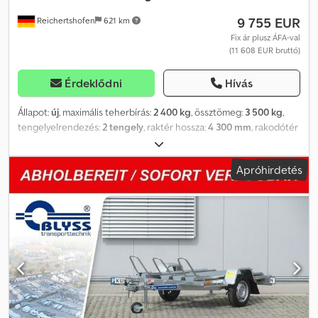
.:.:.:.:.:.:.:.:.:.:.:.:.:.:.:.:.:.:.:.:.:.:.:.:.:.:.:.:.:.:.:.: .:.:.:.:.:.:.:.:.:.:.:.:.:.:.:.:.:.:.:.:.:.:.:.:.:.:.:.: B L Y S S
9 755 EUR
Reichertshofen
621 km
transporttechnik GmbH Sonnenbergstr. 5a 38723 Seesen Tel.:
=.=.=.=.=.=.=.=.=.=.=.=.=.=.=.=.=.=.=.=.=.=.=.=.=.=.=.=.=.=.=.=. =.=.=.=.=. A
Fix ár plusz ÁFA-val
(11 608 EUR bruttó)
képek nem feltétlenül tükrözik a szabványos felszereltséget, a
műszaki változtatások (pl. gumiabroncs méretek) fenntartva.
Érdeklődni
Hívás
Állapot:
új
, maximális teherbírás:
2 400 kg
, össztömeg:
3 500 kg
,
tengelyelrendezés:
2 tengely
, raktér hossza:
4 300 mm
, rakodótér
szélesség:
1 770 mm
, raktérmagasság:
1 860 mm
, VT3543HT –
Kicsiny állatok szállítására alkalmas pótkocsi Műszaki adatok: *
Apróhirdetés
Pótkocsi típusa: VT3543HT – Kicsiny állatok szállítására alkalmas
pótkocsi * Össztömeg: 3500 kg * Hasznos teher: 2400 kg * Belső
méretek: H: 430 cm, Sz: 177 cm, M: 186 cm * Padló: Rétegelt lemez
és csúszásgátló lemez * Oldalfalak: Alumínium * Váz: Hegesztett
acél, forró cinkezéssel kezelt * Elektromos rendszer: 13 pólusú, 12
V * Gumiabroncsok: 185R14C * Tengelygyártó: AL-KO vagy KNOTT
* Tengelyek száma: 2 * Fékezett tengely * Támasztókerék:
Szériafelszerelés * Lengéscsillapító futómű + 100 km/h-s
jóváhagyás + 49,99 euró – forgalmi engedély / COC igazolás
Minden ár tartalmazza az áfát. Reichertshofen nyitvatartási ideje: