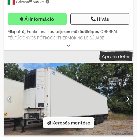
Caivano
805 km
Árinformáció
Hívás
Állapot:
új
, Funkcionalitás:
teljesen működőképes
, CHEREAU
FÉLFŰGÖNYÖS PÓTKOCSI THERMOKING LEGÚJABB
GENERÁCIÓS HŰTŐEGYSÉG, A-400 ÚJ, FORGALOMBA
HELYEZÉSRE VÁR ALUMÍNIUM PADLÓZAT RAKODÓAJTÓ
Apróhirdetés
KÖNNYŰFÉM FELNIK MICHELIN ABRONCSOK 1. TENGELY
KORMÁNYZOTT Crodpfx Agoyk Ea Nsgsf 3. TENGELY EMELHETŐ
HELYSZÍNEN TESTRESZABOTT FINANSZÍROZÁSI ÉS
LÍZINGLEHETŐSÉGEK 24 ÉS 96 RÉSZLET KÖZÖTT, AKÁR 0%
ELŐLEG CSOPORTUNK TOVÁBBI TELEPHELYEI: DOMENICO
TRUCK SRL – NÁPOLY DOMENICO ESPOSITO S.P.A. – EBOLI (SA),
HIVATALOS KERESKEDŐ MERCEDES-BENZ, FUSO, FOTON TRUCK,
PIAGGIO COMMERCIAL ÉS MAXUS KAPCSOLAT: 0823 1686306 335
6713062 Irodai nyitvatartás: Hétfő–Péntek: 8:30–19:00, Szombat:
8:30–14:00 A Domenico Truck srl nem vállal felelősséget az
esetleges eltérésekért a leírásban szereplő műszaki adatok,
Keresés mentése
extrák és egyéb jellemzők tekintetében. Kérjük, ellenőrizze a
konkrét jármű paramétereit.