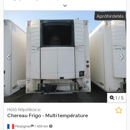
mm
, rakodótér szélesség:
2 450 mm
, raktérmagasság:
2 450 mm
,
Gyártási év:
2005
, Felszereltség:
ABS
, Minden rendben van
Apróhirdetés
Crjdpfxjyk Rauj Aggef
1
/
5
Hűtő félpótkocsi
Chereau
Frigo - Multi température
Perpignan
1 400 km