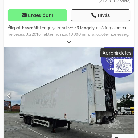
(20 268 EUR bruttó)
Érdeklődni
Hívás
Állapot:
használt
, tengelyelrendezés:
3 tengely
, első forgalomba
helyezés:
03/2016
, raktér hossza:
13 390 mm
, rakodótér szélesség:
2 500 mm
, raktérmagasság:
2 600 mm
, felfüggesztés:
levegő
,
abroncs méret:
385/65R22,5
, tengelytáv:
1 320 mm
, Gyártási év:
Apróhirdetés
2016
, Gumiabroncs mérete: 385/65R22,5 Felfüggesztés: Légrugó
Meghajtás: Kerék Üres súly: 8610 kg Megengedett rakomány:
30390 kg Teljes megengedett össztömeg: 39000 kg
Codpfszrumajx Aggerf Felépítmény gyártója: CHEREAU CARRIER
VECTOR 1350 MONO Hűtőmotor: Dízel = További opciók és
tartozékok = - Pótkerék