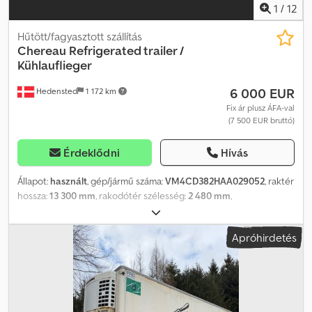
fenntartjuk.
1
/
12
Hűtött/fagyasztott szállítás
Chereau
Refrigerated trailer /
Kühlauflieger
6 000 EUR
Hedensted
1 172 km
Fix ár plusz ÁFA-val
(7 500 EUR bruttó)
Érdeklődni
Hívás
Állapot:
használt
, gép/jármű száma:
VM4CD382HAA029052
, raktér
hossza:
13 300 mm
, rakodótér szélesség:
2 480 mm
,
raktérmagasság:
2 300 mm
, Gyártási év:
2010
, = További opciók és
tartozékok = - Légrugózás a hátsó tengelyen - Légrugózás az első
Apróhirdetés
tengelyen Csdpfjznhpgsx Aggerf = További információk = Súlyok
Megengedett raktér: 31 000 kg Megengedett össztömeg: 9 000
kg Állapot Általános állapot: átlagos Műszaki állapot: átlagos Külső
állapot: átlagos További információk Első gumik állapota: 90%
Hátsó gumik állapota: 90% Első gumiméret: 385/55 R 22.5 Hátsó