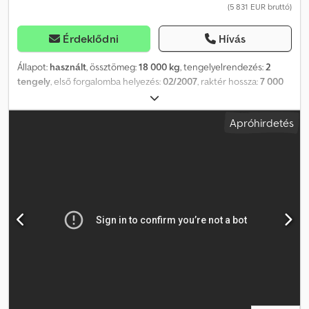
(5 831 EUR bruttó)
Érdeklődni
Hívás
Állapot:
használt
, össztömeg:
18 000 kg
, tengelyelrendezés:
2
tengely
, első forgalomba helyezés:
02/2007
, raktér hossza:
7 000
mm
, rakodótér szélesség:
2 500 mm
, raktérmagasság:
2 600 mm
,
rakodótér térfogata:
47 m³
, Felszereltség:
ABS
, Chereau R 2181
Apróhirdetés
hűtőfelépítményű teherautó, 44 m³ térfogatú, átrakodó
rendszerrel Belső azonosító szám (érdeklődéshez): 0726603 *
Felépítmény gyártója: Chereau * Típus: R 2181 * Saját tömeg: 5800
kg * Hűtőfelépítmény * ABS * EBS * Duomatic * 2 tengelyes,
légrugós * BPW-Eco Plus tengelyek * Alumínium alvázvédő *
Tárcsafékek * Belső világítás Méretek (rakteret/rakfelület):
Rakteret hossza: 7000 mm Rakteret szélessége: 2500 mm
Cjdpfszkw Ukex Aggsrf Rakteret magassága: 2600 mm
Gumiabroncsok: * Első tengely: 385 / 55 R 22,5, légrugós / 40% *
Hátsó tengely: 385 / 55 R 22,5, légrugós / 40% ----Ár: 4900 euró +
19% ÁFA További kérdések esetén a következő telefonszámokon
elérhet bennünket: Beszélünk: németül, angolul, franciául és…? A
helyesírási hibák, a tévedések és a köztes értékesítés jogát