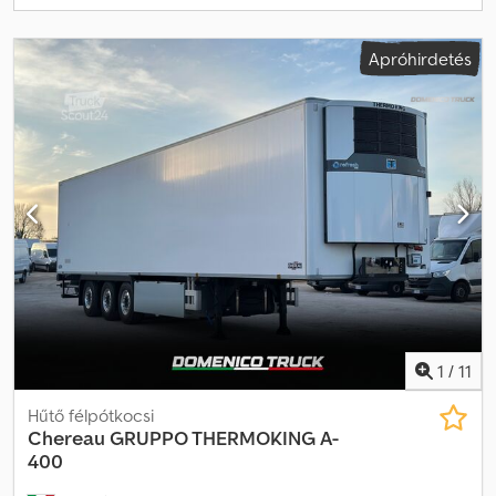
jármű jellemzőit.
Apróhirdetés
1
/
11
Hűtő félpótkocsi
Chereau
GRUPPO THERMOKING A-
400