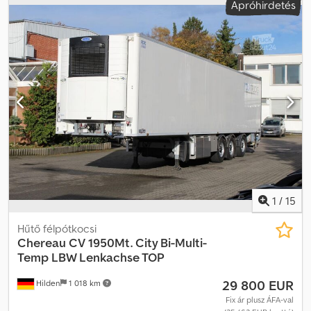
Apróhirdetés
információk = Önsúly: 9 880 kg
1
/
15
Hűtő félpótkocsi
Chereau
CV 1950Mt. City Bi-Multi-
Temp LBW Lenkachse TOP
29 800 EUR
Hilden
1 018 km
Fix ár plusz ÁFA-val