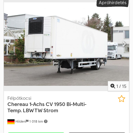
Apróhirdetés
1
/
15
Félpótkocsi
Chereau
1-Achs CV 1950 Bi-Multi-
Temp. LBW TW Strom
Hilden
1 018 km