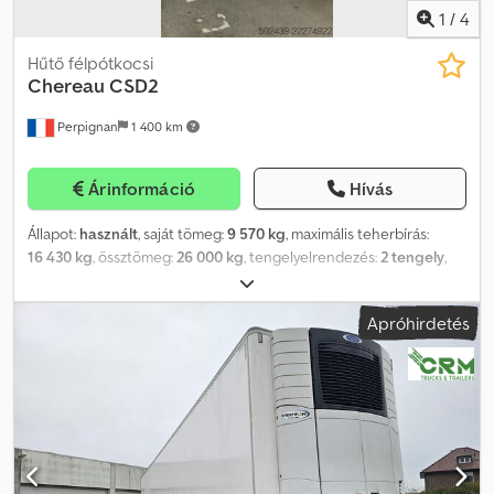
1
/
4
Hűtő félpótkocsi
Chereau
CSD2
Perpignan
1 400 km
Árinformáció
Hívás
Állapot:
használt
, saját tömeg:
9 570 kg
, maximális teherbírás:
16 430 kg
, össztömeg:
26 000 kg
, tengelyelrendezés:
2 tengely
,
első forgalomba helyezés:
07/2014
, felfüggesztés:
levegő
, abroncs
méret:
-
, Gyártási év:
2014
, Felszereltség:
ABS, emelőhátfal
,
Apróhirdetés
hivatkozás: VO26-2175 SYLTRAILER ELADÓ? CHEREAU CSD2
hűtött félpótkocsi? Három hőmérsékleti zónás? 2 tengely?
Carrier VECTOR 1950 MT? 2014 - Általános információk Márka /
Modell: CHEREAU CSD2 Típus: Három hőmérsékleti zónás hűtött
félpótkocsi Évjárat: 2014 Szín: Fehér Alvázszám: VM4CSD2000A10
Konfiguráció: 2 tengely ATP jelölés: FRC - Műszaki adatok Típus:
Három hőmérsékleti zónás hűtött félpótkocsi - Felépítés Magas
teljesítményű CHEREAU hűtött felépítmény Megerősített