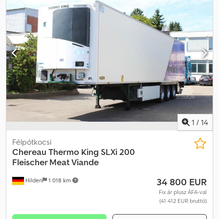
1
/
14
Félpótkocsi
Chereau
Thermo King SLXi 200
Fleischer Meat Viande
34 800 EUR
Hilden
1 018 km
Fix ár plusz ÁFA-val
(41 412 EUR bruttó)