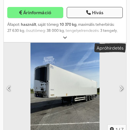
Árinformáció
Hívás
Állapot:
használt
, saját tömeg:
10 370 kg
, maximális teherbírás:
27 630 kg
, össztömeg:
38 000 kg
, tengelyelrendezés:
3 tengely
,
első forgalomba helyezés:
07/2014
, felfüggesztés:
levegő
, abroncs
méret:
-
, Gyártási év:
2014
, Felszereltség:
ABS, emelőhátfal
,
Apróhirdetés
hivatkozás: VO26-2208 SYLTRAILER ELADÓ? Chereau hűtött
félpótkocsi? Több hőmérsékleti zónás? CARRIER VECTOR 1950
MT? 3 tengely? 2014 - ÁLTALÁNOS INFORMÁCIÓK Márka: Chereau
Típus: Több hőmérsékleti zónás hűtött félpótkocsi Évjárat: 2014
Szín: Fehér Alvázszám: VM4CSD3000A10 Tengelyek száma: 3
Felfüggesztés: Légrugós Gumiabroncsok: 385/65 R22.5 X MULTI -
HŰTŐEGYSÉG Márka: Carrier Modell: VECTOR 1950 MT Típus:
Több hőmérsékleti zónás Energiaforrás: Dízel / Elektromos -
CHEREAU HŰTŐS FELÉPÍTMÉNY ATP jelölés: FRC - Belső méretek:
Belső hossz: 13,30 m Belső szélesség: 2,46 m Belső magasság: 2,65
m Űrtartalom: 99,73 m³ Felület: 32,91 m² Tengelytáv: 7,70 m -
TÖBBFOKOZATÚ / KÉTSZINTES KONFIGURÁCIÓ MDECK +
SMARTOPEN-C rendszer Kétszintes Multideck-C Belső válaszfal -
AJTÓK ÉS HOZZÁFÉRÉS Elektromosan emelhető hátsó ajtó
1
/
7