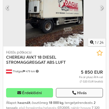
gumiméret: 385/55 R 22.5 További információk További
információkért vegye fel a kapcsolatot a Lastas Sales-szel.
1
/
24
Hűtős pótkocsi
CHEREAU
AVKT 18 DIESEL
STROMAGGREGGAT ABS LUFT
5 850 EUR
Thalgau
479 km
Fix ár plusz ÁFA-val
(7 020 EUR bruttó)
Érdeklődni
Hívás
Állapot:
használt
, össztömeg:
18 000 kg
, tengelyelrendezés:
2
tengely
, első forgalomba helyezés:
07/2005
, raktér hossza:
7 320