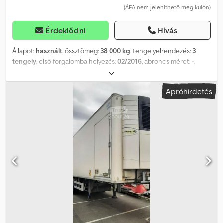
(ÁFA nem jeleníthető meg külön)
Érdeklődni
Hívás
Állapot:
használt
, össztömeg:
38 000 kg
, tengelyelrendezés:
3
tengely
, első forgalomba helyezés:
02/2016
, abroncs méret:
-
,
Gyártási év:
2016
, CARRIER 1950MT HŰTŐEGYSÉG-CSOPORT
HAYON SAF 2,6 m magasság Credpfx Agezkv Icsgof 2,5 m
Apróhirdetés
hosszúság Szállítási határidő (nap): 1