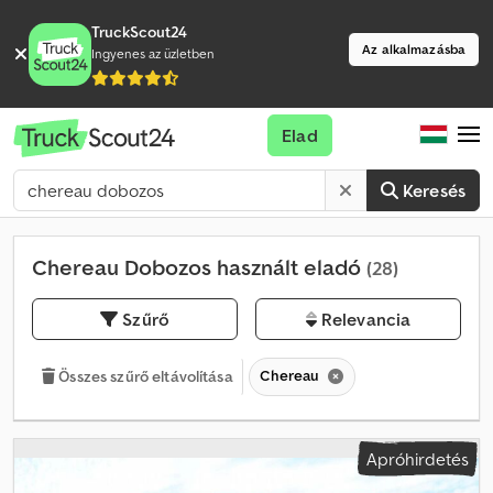
TruckScout24
Az alkalmazásba
Ingyenes az üzletben
Elad
Keresés
Chereau Dobozos használt eladó
(28)
Szűrő
Relevancia
Chereau
Összes szűrő eltávolítása
Apróhirdetés