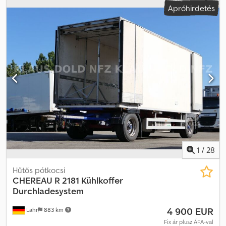
Apróhirdetés
emelőtengely, 39 tonna Belső azonosító szám (érdeklődés
esetén): 0726617 * Állapot: nagyon jó * ABS * EBS * 3 tengely,
légrugós * Emelőtengely * Tárcsafékek * Kopásálló padló,
alumínium padló * 2 x rögzítő sín, jobbra és balra * Belső világítás *
Tárolórekesz, bal oldalon / alumínium * Alvázvédő, alumínium *
Duomatik Hűtőegység: Schmitz Cargobull * Modell: Vector 1550 *
Üzemóra (dízel): 2085 óra * Hálózati üzem: 46 óra Méretek
(rakter/rakfelület) Rakter hossza: 13 400 mm Rakter szélessége:
2470 mm Rakter magassága: 2600 mm Gumiabroncsok: 1. tengely:
385 / 55 R 22,5, 30%, légrugós / emelőtengely 2. tengely: 385 / 55 R
22,5, 30%, légrugós 3. tengely: 385 / 55 R 22,5, 35%, légrugós ----Ár:
46 900 EUR + 19% ÁFA További kérdések esetén a következő
telefonszámokon érhet bennünket el: * Beszélünk: német, angol,
francia, lengyel és...? Csdpfx Agozla Nmegsrf Helyesírási hibák,
1
/
28
tévedések és az értékesítés joga fenntartva.
Hűtős pótkocsi
CHEREAU
R 2181 Kühlkoffer
Durchladesystem
4 900 EUR
Lahr
883 km
Fix ár plusz ÁFA-val