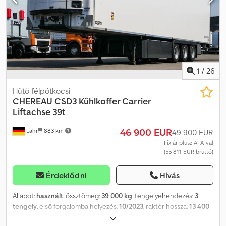
1
/
26
Hűtő félpótkocsi
CHEREAU
CSD3 Kühlkoffer Carrier
Liftachse 39t
46 900 EUR
Lahr
883 km
49 900 EUR
Fix ár plusz ÁFA-val
(55 811 EUR bruttó)
Érdeklődni
Hívás
Állapot:
használt
, össztömeg:
39 000 kg
, tengelyelrendezés:
3
tengely
, első forgalomba helyezés:
10/2023
, raktér hossza:
13 400
mm
, rakodótér szélesség:
2 470 mm
, raktérmagasság:
2 600 mm
,