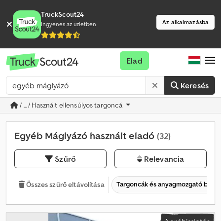
TruckScout24
Az alkalmazásba
Ingyenes az üzletben
Elad
Keresés
/ ... / Használt ellensúlyos targoncá
Egyéb Máglyázó használt eladó
(32)
Szűrő
Relevancia
Targoncák és anyagmozgató bere
Összes szűrő eltávolítása