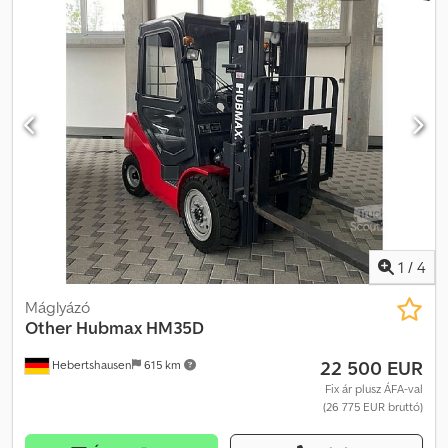
ben villa hossza: 2 400 mm VOLVO dízelmotor teherbírás: 15 000 kg
Codpfskmrkijx Aideha emelési magasság: 3 000 mm
akkumulátorok újak 06/2022
1
/
4
Máglyázó
Other
Hubmax HM35D
22 500 EUR
Hebertshausen
615 km
Fix ár plusz ÁFA-val
(26 775 EUR bruttó)