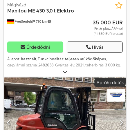
Máglyázó
Manitou
ME 430 3,0 t Elektro
35 000 EUR
Weißenfels
710 km
Fix ár plusz ÁFA-val
(41 650 EUR bruttó)
Érdeklődni
Hívás
Állapot:
használt
, Funkcionalitás:
teljesen működőképes
,
gép/jármű száma:
2482638
, Gyártási év:
2021
, teherbírás:
3 000 kg
,
emelési magasság:
4 800 mm
, szabad emelés:
145 mm
, teher
súlypontja:
500 mm
, üzemanyagtípus:
elektromos
, oszlop típusa:
Apróhirdetés
triplex
, teljesítmény:
18,5 kW (25,15 LE)
, akkumulátor kapacitása:
700 Ah
, akkumulátor feszültség:
80 V
, villakeret szélessége:
1 100
mm
, villa hossza:
1 150 mm
, villa szélesség:
122 mm
, villa vastagsága:
45 mm
, belső fordulókör-átmérő:
730 mm
, fordulókör sugara
(külső):
2 400 mm
, első gumi méret:
23 x 9-10
, hátsó gumiabroncs
méret:
16 x 7-8
, össztömeg:
5 250 kg
, teljes magasság:
2 240 mm
,
teljes hossz:
3 645 mm
, teljes szélesség:
1 275 mm
, szín:
piros
,
Felszereltség:
UVV biztonsági ellenőrzés
, Műszaki adatok