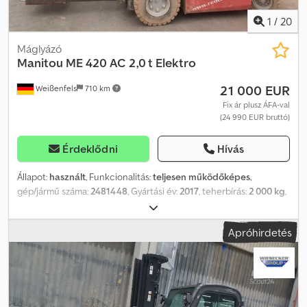
Teljesen működőképes, általános használati nyomokkal, UVV,
Triplex emelőoszlop TLL47 szabad emeléssel, Meghajtás 2WD,
1
/
20
teljes fülke
Máglyázó
Manitou
ME 420 AC 2,0 t Elektro
21 000 EUR
Weißenfels
710 km
Fix ár plusz ÁFA-val
(24 990 EUR bruttó)
Érdeklődni
Hívás
Állapot:
használt
, Funkcionalitás:
teljesen működőképes
,
gép/jármű száma:
2481448
, Gyártási év:
2017
, teherbírás:
2 000 kg
,
emelési magasság:
5 000 mm
, szabad emelés:
140 mm
, teher
súlypontja:
500 mm
, üzemanyagtípus:
elektromos
, oszlop típusa:
Apróhirdetés
triplex
, teljesítmény:
11 kW (14,96 LE)
, akkumulátor kapacitása:
700
Ah
, akkumulátor feszültség:
48 V
, villa hossza:
15 150 mm
, villa
szélesség:
122 mm
, villa vastagsága:
40 mm
, belső fordulókör-
átmérő:
730 mm
, fordulókör sugara (külső):
2 090 mm
, első gumi
méret:
23 x 9-10
, hátsó gumiabroncs méret:
18 x 7-8
, össztömeg:
4 000 kg
, teljes magasság:
2 155 mm
, teljes hossz:
3 492 mm
, teljes