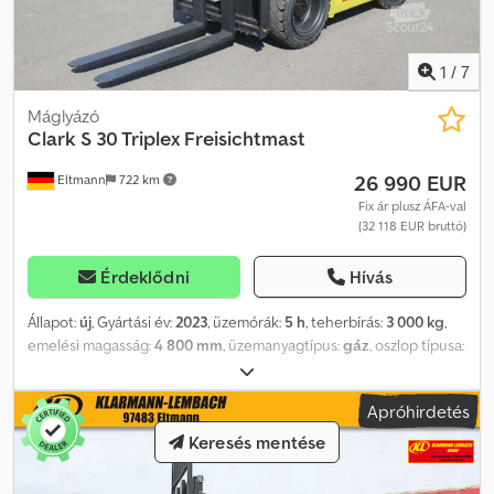
időközbeni értékesítés jogát fenntartjuk.
1
/
7
Máglyázó
Clark
S 30 Triplex Freisichtmast
26 990 EUR
Eltmann
722 km
Fix ár plusz ÁFA-val
(32 118 EUR bruttó)
Érdeklődni
Hívás
Állapot:
új
, Gyártási év:
2023
, üzemórák:
5 h
, teherbírás:
3 000 kg
,
emelési magasság:
4 800 mm
, üzemanyagtípus:
gáz
, oszlop típusa:
triplex
, teljesítmény:
52 kW (70,70 LE)
, szín:
zöld
, Felszereltség:
UVV biztonsági ellenőrzés, első védő, fülke, kiegészítő
Apróhirdetés
fényszórók, oldaleltolás, raklapvillák
, 4 hengeres HYUNDAI gázzal
működő motor Teherbírás: 3.000 kg Maximális emelési magasság:
Keresés mentése
4.800 mm Sebesség: 18,2 km/h Minimális munkafolyosó szélessége:
3.995 mm Motorteljesítmény: 49 kW / 67 LE SMART - ERŐS -