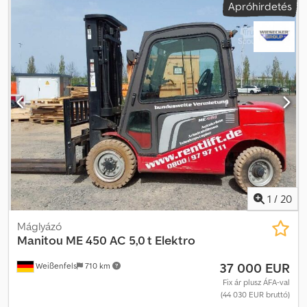
Apróhirdetés
építési magasság:
2 170 mm
, teljesítmény:
32,8 kW (44,60 LE)
,
motor gyártó:
Yanmar
, villakeret szélessége:
1 000 mm
, villa
hossza:
11 150 mm
, villa szélesség:
100 mm
, villa vastagsága:
35
mm
, belső fordulókör-átmérő:
55 mm
, fordulókör sugara (külső):
2 010 mm
, első gumi méret:
6.50-10 10
, hátsó gumiabroncs méret:
5.00-8 8
, össztömeg:
3 100 kg
, teljes magasság:
2 090 mm
, teljes
hossz:
3 350 mm
, teljes szélesség:
1 080 mm
, szín:
piros
,
üzemanyag:
dízel
, Felszereltség:
UVV biztonsági ellenőrzés, fülke,
raklapvillák
, Műszaki adatok Gyártási év: 2021 Motor: dízel
Meghajtás: 2WD Emelési magasság: 4,70 m Teljes méretek (H x Sz x
M): 3,35 m x 1,08 m x 2,09 m Csdpfsyxmdmox Aideha Max.
teherbírás: 1800 kg Maximális emelkedőképesség: 20%
Fordulókör: 2,01 m Teljesen működőképes, általános használati
nyomokkal, UVV, Triplex emelőoszlop TLL47 szabad emeléssel,
1
/
20
Meghajtás 2WD, teljes fülke
Máglyázó
Manitou
ME 450 AC 5,0 t Elektro
37 000 EUR
Weißenfels
710 km
Fix ár plusz ÁFA-val
(44 030 EUR bruttó)