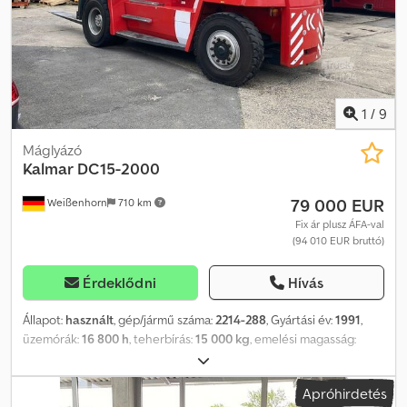
UVV biztonsági ellenőrzés
, Műszaki adatok Chodpfx Aiot Eub
Rjdea - Gyártási év: 2015 - Emelési magasság: 4,52 m - Teherbírás:
4500 kg - Önsúly: 7143 kg - Meghajtás: Elektromos 2WD - UVV: új
Működőképes, általános használati nyomokkal. Duplex
emelőoszlop, töltővel együtt, kompakt kialakítás, nagyon
fordulékony.
1
/
9
Máglyázó
Kalmar
DC15-2000
79 000 EUR
Weißenhorn
710 km
Fix ár plusz ÁFA-val
(94 010 EUR bruttó)
Érdeklődni
Hívás
Állapot:
használt
, gép/jármű száma:
2214-288
, Gyártási év:
1991
,
üzemórák:
16 800 h
, teherbírás:
15 000 kg
, emelési magasság:
3 000 mm
, üzemanyagtípus:
dízel
, oszlop típusa:
duplex
, építési
magasság:
3 100 mm
, szín:
piros
, Felszereltség:
UVV biztonsági
Apróhirdetés
ellenőrzés, fülke, oldaleltolás
, kb. 16 800 üzemóra felújítva 2019-