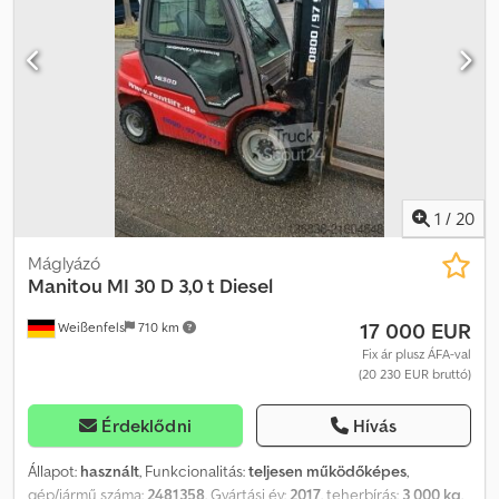
átmérő:
45 mm
, fordulókör sugara (külső):
2 230 mm
, első gumi
méret:
23x9-10
, hátsó gumiabroncs méret:
18 x 7-8
, össztömeg:
5 400 kg
, teljes magasság:
2 165 mm
, teljes hossz:
3 560 mm
, teljes
szélesség:
1 260 mm
, szín:
piros
, üzemanyag:
elektromosság
,
Műszaki adatok Gyártási év: 2016 Motor: elektromos, 10,6 kW Max.
teherbírás: 3 000 kg Tehersúlypont: 500 mm Szabad emelés: 145
mm Emelési magasság: 6,00 m Súly: 5 400 kg Gumik:
szuperelasztikus gumik Emelkedőképesség: 13% Menetsebesség:
14 km/h Villa méretek (H x Sz): 1,07 m x 0,13 m Teljes méret (H x Sz x
M): 3,56 m x 1,26 m x 2,17 m Teljesen működőképes, általános
1
/
20
használati nyomok Csdpfoyxl Rfjx Aideha
Máglyázó
Manitou
MI 30 D 3,0 t Diesel
17 000 EUR
Weißenfels
710 km
Fix ár plusz ÁFA-val
(20 230 EUR bruttó)
Érdeklődni
Hívás
Állapot:
használt
, Funkcionalitás:
teljesen működőképes
,
gép/jármű száma:
2481358
, Gyártási év:
2017
, teherbírás:
3 000 kg
,