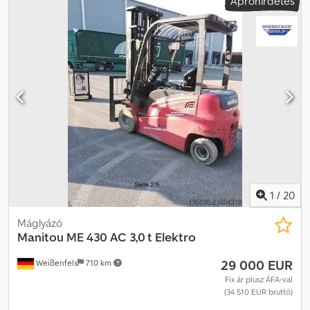
Apróhirdetés
1
/
20
Máglyázó
Manitou
ME 430 AC 3,0 t Elektro
29 000 EUR
Weißenfels
710 km
Fix ár plusz ÁFA-val
(34 510 EUR bruttó)