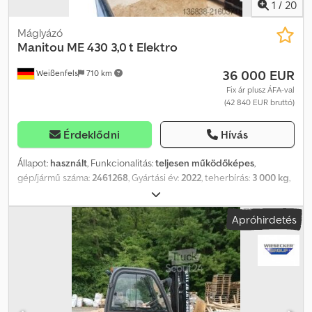
összméret (H x Sz x M): 3,56 m x 1,26 m x 2,17 m teljesen
1
/
20
működőképes, általános használati nyomok
Máglyázó
Manitou
ME 430 3,0 t Elektro
36 000 EUR
Weißenfels
710 km
Fix ár plusz ÁFA-val
(42 840 EUR bruttó)
Érdeklődni
Hívás
Állapot:
használt
, Funkcionalitás:
teljesen működőképes
,
gép/jármű száma:
2461268
, Gyártási év:
2022
, teherbírás:
3 000 kg
,
emelési magasság:
4 800 mm
, szabad emelés:
145 mm
, teher
súlypontja:
500 mm
, üzemanyagtípus:
elektromos
, oszlop típusa:
Apróhirdetés
triplex
, teljesítmény:
18,5 kW (25,15 LE)
, akkumulátor kapacitása:
700 Ah
, akkumulátor feszültség:
80 V
, villakeret szélessége:
1 100
mm
, villa hossza:
1 150 mm
, villa szélesség:
122 mm
, villa vastagsága:
45 mm
, belső fordulókör-átmérő:
730 mm
, fordulókör sugara
(külső):
2 400 mm
, első gumi méret:
23x9-10
, hátsó gumiabroncs
méret:
18 x 7-8
, össztömeg:
5 250 kg
, teljes magasság:
2 240 mm
,
teljes hossz:
3 645 mm
, teljes szélesség:
1 275 mm
, szín:
piros
,