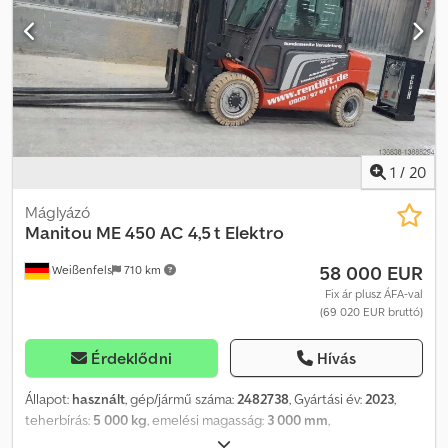
szélesség:
1 265 mm
, szín:
piros
, Felszereltség:
UVV biztonsági
ellenőrzés
, Műszaki adatok Gyártási év: 2017 Motor: Elektromos
Codpfxjqi E Ito Aideha Max. teherbírás: 2.000 kg Teher súlypontja:
500 mm Emelési magasság: 5,00 m Súly: 4.000 kg Gumiabroncsok:
szuperelasztikus abroncsok Méretek (H x Sz x M): 3,49 m x 1,26 m x
2,15 m Villa méretek (keresztmetszet x szélesség x hossz): 122 mm x
1 150 mm x 40 mm Menetsebesség: 14 km/h Általános használati
nyomok, teljesen működőképes
1
/
20
Máglyázó
Manitou
ME 450 AC 4,5 t Elektro
58 000 EUR
Weißenfels
710 km
Fix ár plusz ÁFA-val
(69 020 EUR bruttó)
Érdeklődni
Hívás
Állapot:
használt
, gép/jármű száma:
2482738
, Gyártási év:
2023
,
teherbírás:
5 000 kg
, emelési magasság:
3 000 mm
,
üzemanyagtípus:
elektromos
, építési magasság:
2 300 mm
, szín: