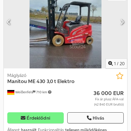
szélesség:
130 mm
, villa vastagsága:
45 mm
, belső fordulókör-
átmérő:
45 mm
, fordulókör sugara (külső):
2 230 mm
, első gumi
méret:
23x9-10
, hátsó gumiabroncs méret:
18 x 7-8
, össztömeg:
5 400 kg
, teljes magasság:
2 165 mm
, teljes hossz:
3 560 mm
, teljes
szélesség:
1 260 mm
, szín:
piros
, üzemanyag:
elektromosság
,
Műszaki adatok Gyártási év: 2016 Motor: Elektromos 10,6 kW Max.
teherbírás: 3 000 kg Teher súlypont: 500 mm Szabad emelés: 145
mm Emelési magasság: 5,50 m Súly: 5 400 kg Gumiabroncsok:
Szuperelasztikus gumi Emelkedőképesség: 13% Haladási
sebesség: 14 km/h Villa méretei (H x Sz): 1,07 m x 0,13 m Chedpotvab
Hsfx Aidoa Teljes méret (H x Sz x M): 3,56 m x 1,26 m x 2,17 m
1
/
20
Teljesen működőképes, általános használati nyomokkal
Máglyázó
Manitou
ME 430 3,0 t Elektro
36 000 EUR
Weißenfels
710 km
Fix ár plusz ÁFA-val
(42 840 EUR bruttó)
Érdeklődni
Hívás
Állapot:
használt
, Funkcionalitás:
teljesen működőképes
,