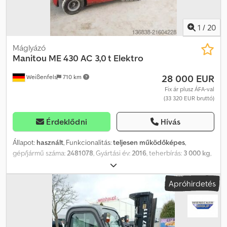
1
/
20
Máglyázó
Manitou
ME 430 AC 3,0 t Elektro
28 000 EUR
Weißenfels
710 km
Fix ár plusz ÁFA-val
(33 320 EUR bruttó)
Érdeklődni
Hívás
Állapot:
használt
, Funkcionalitás:
teljesen működőképes
,
gép/jármű száma:
2481078
, Gyártási év:
2016
, teherbírás:
3 000 kg
,
emelési magasság:
6 000 mm
, szabad emelés:
145 mm
, teher
súlypontja:
500 mm
, üzemanyagtípus:
elektromos
, oszlop típusa:
Apróhirdetés
triplex
, építési magasság:
4 452 mm
, teljesítmény:
10,6 kW (14,41
LE)
, akkumulátor kapacitása:
560 Ah
, akkumulátor feszültség:
80 V
,
villakeret szélessége:
1 060 mm
, villa hossza:
1 070 mm
, villa
szélesség:
130 mm
, villa vastagsága:
45 mm
, belső fordulókör-