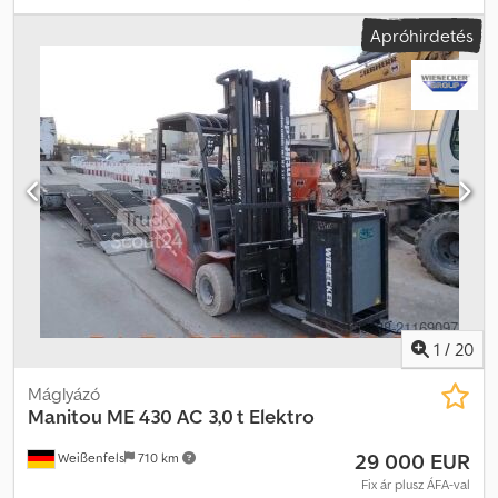
piros
, üzemanyag:
elektromosság
, Felszereltség:
UVV biztonsági
Apróhirdetés
ellenőrzés, fülke, raklapvillák
, * Névleges teherbírás LSP-nél: 5 t *
Gumiabroncsok: SE 2x/2 Chjdpsqi I Hhsfx Aidsa * Teljes szélesség:
1380 mm * Építési magasság: 2300 mm * Teher súlypontja: 500 mm
* Feszültség: 80 V * Menetmotor(ok): 16,6 kW * Emelőmotor(ok):
25,4 kW * Saját tömeg: 7,1 t * Fordulókör sugara: 2,72 m * Emelési
magasság: 3 m * Haladási sebesség terheléssel/terhelés nélkül: 13
/ 13,5 km/h * Emelés terheléssel/terhelés nélkül: 0,26 / 0,40 m/s *
Süllyesztés terheléssel/terhelés nélkül: 0,50 / 0,30 m/s
1
/
20
Máglyázó
Manitou
ME 430 AC 3,0 t Elektro
29 000 EUR
Weißenfels
710 km
Fix ár plusz ÁFA-val