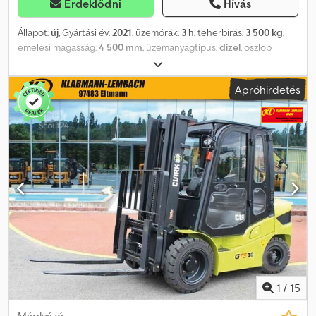
Érdeklődni
Hívás
Állapot:
új
, Gyártási év:
2021
, üzemórák:
3 h
, teherbírás:
3 500 kg
,
emelési magasság:
4 500 mm
, üzemanyagtípus:
dízel
, oszlop
típusa:
triplex
, építési magasság:
2 300 mm
, teljesítmény:
40 kW
(54,38 LE)
, szín:
piros
, Felszereltség:
fejvédő, fülke, oldaleltolás
,
Apróhirdetés
Felszereltség: Safety Plus csomag megerősített tetőszerkezet
Chjdpfxeki Dhro Aidea első és hátsó munkalámpák automatikus
rögzítőfék Komfortline S Teljesen zárt, kulccsal zárható fülke fűtés
kényelmi ülés oldaltámaszokkal emelőoszlop háromfokozatú
Wide-View Triplex emelőoszlop 4,5 méteres emelési magassággal
villák 2,4 m hosszú villák oldalmozgató Motor és hidraulika hosszú
élettartamú Mitsubishi gyártmányú motor, széleskörű alkatrész-
ellátással
1
/
15