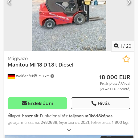
Műszaki adatok Codpfx Aioyxlphedeha Gyártási év 2022 Motor
Elektromos 18,5 kW max. teherbírás 3 000 kg Teher súlypontja 500
mm Szabad emelés 145 mm Emelési magasság 4,80 m Tömeg 5
400 kg Gumik Superelasztikus gumiabroncsok
Emelkedőképesség 13% Menetsebesség 19 km/h Villahossz (H x
Sz) 1,15 m x 0,13 m Teljes méret (H x Sz x M) 3,56 m x 1,26 m x 2,17 m
teljesen működőképes, általános használati nyomokkal
1
/
20
Máglyázó
Manitou
MI 18 D 1,8 t Diesel
18 000 EUR
Weißenfels
710 km
Fix ár plusz ÁFA-val
(21 420 EUR bruttó)
Érdeklődni
Hívás
Állapot:
használt
, Funkcionalitás:
teljesen működőképes
,
gép/jármű száma:
2482688
, Gyártási év:
2021
, teherbírás:
1 800 kg
,
emelési magasság:
4 700 mm
, szabad emelés:
1 585 mm
, teher
súlypontja:
500 mm
, üzemanyagtípus:
dízel
, oszlop típusa:
triplex
,