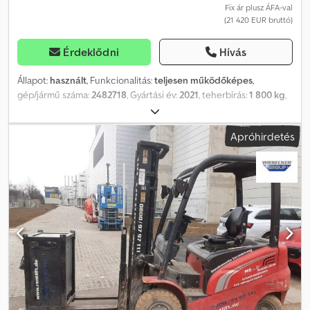
Fix ár plusz ÁFA-val
(21 420 EUR bruttó)
Érdeklődni
Hívás
Állapot:
használt
, Funkcionalitás:
teljesen működőképes
,
gép/jármű száma:
2482718
, Gyártási év:
2021
, teherbírás:
1 800 kg
,
emelési magasság:
4 700 mm
, szabad emelés:
1 585 mm
, teher
súlypontja:
500 mm
, üzemanyagtípus:
dízel
, oszlop típusa:
triplex
,
Apróhirdetés
építési magasság:
2 170 mm
, teljesítmény:
32,8 kW (44,60 LE)
,
motor gyártó:
Yanmar
, villakeret szélessége:
1 000 mm
, villa
hossza:
11 150 mm
, villa szélesség:
100 mm
, villa vastagsága:
35
mm
, belső fordulókör-átmérő:
55 mm
, fordulókör sugara (külső):
2 010 mm
, első gumi méret:
6.50-10 10
, hátsó gumiabroncs méret:
5.00-8 8
, össztömeg:
3 100 kg
, teljes magasság:
2 090 mm
, teljes
hossz:
3 350 mm
, teljes szélesség:
1 080 mm
, szín:
piros
,
üzemanyag:
dízel
, Felszereltség:
UVV biztonsági ellenőrzés, fülke,
raklapvillák
, Műszaki adatok Gyártási év: 2021 Motor: dízel
Meghajtás: 2WD Emelési magasság: 4,70 m Teljes méretek (H x Sz x
M): 3,35 m x 1,08 m x 2,09 m Max. teherbírás: 1800 kg Maximális
emelkedőképesség: 20% Csdpfexrb Ttjx Aidjha Fordulókör: 2,01 m