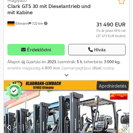
Máglyázó
Clark
GTS 30 mit Dieselantrieb und
mit Kabine
31 490 EUR
Eltmann
722 km
Fix ár plusz ÁFA-val
(37 473 EUR bruttó)
Érdeklődni
Hívás
Állapot:
új
, Gyártási év:
2023
, üzemórák:
5 h
, teherbírás:
3 000 kg
,
emelési magasság:
4 800 mm
, üzemanyagtípus:
dízel
, oszlop
típusa:
triplex
, teljesítmény:
34 kW (46,23 LE)
, szín:
zöld
,
Felszereltség:
UVV biztonsági ellenőrzés, első védő, fülke,
Apróhirdetés
kiegészítő fényszórók, oldaleltolás, raklapvillák
, 4 hengeres
HYUNDAI dízelmotor részecskeszűrővel Teherbírás: 3.000 kg
Maximális emelési magasság: 4.800 mm Sebesség: 20 km/h
Minimális munkamenet szélesség: 3.995 mm Motorteljesítmény:
34,2 kW / 47 LE Robusztus és megbízható, alacsony üzemeltetési
költségekkel A CLARK GTS20-33 sorozatot masszív felépítése és
kiváló minőségű alkatrészei teszik kiemelkedővé. A szériában
felszerelt olajfürdős, karbantartásmentes lamellás fékek és a