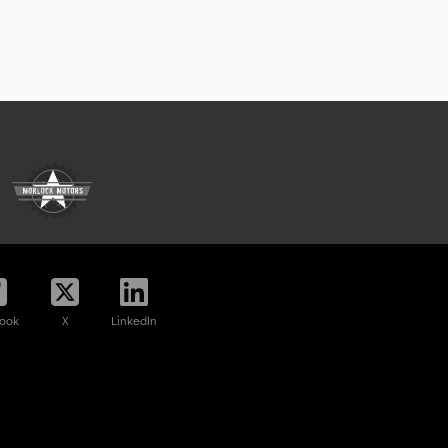
ook
X
LinkedIn