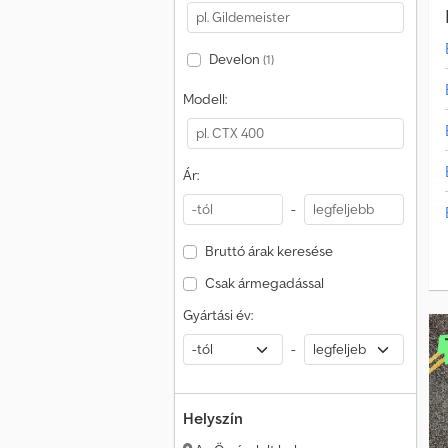
Develon
(1)
Modell:
Ár:
-
Bruttó árak keresése
Csak ármegadással
Gyártási év:
-
Helyszín