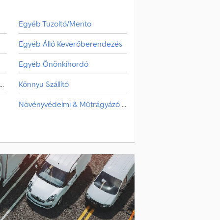
Egyéb Tuzoltó/Mento
Egyéb Álló Keverőberendezés
Egyéb Önönkihordó
yéb Növényvédelmi & Műtrágyázó Gép
Könnyu Szállító
Növényvédelmi & Műtrágyázó Gép
Szabván Felépítmény
s
Ömlesztettanyag Konténer