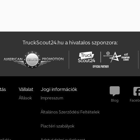
TruckScout24.hu a hivatalos szponzora:
tás
Vállalat
Jogi információk
Állások
Impresszum
Blog
Faceb
Általános Szerződési Feltételek
Piactéri szabályok