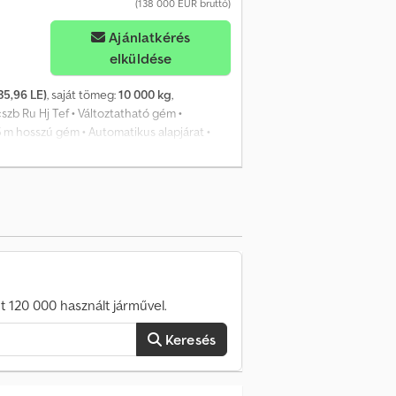
(138 000 EUR bruttó)
Ajánlatkérés
elküldése
35,96 LE)
, saját tömeg:
10 000 kg
,
cszb Ru Hj Tef • Változtatható gém •
 m hosszú gém • Automatikus alapjárat •
 kör • Kettős kerekek • Négykerekes
és oldalkamera • Klímaberendezés • Rugózott,
lapvilla • 5 év / 3000 üzemóra garancia
 120 000 használt járművel.
Keresés