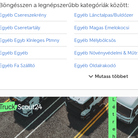
Böngésszen a legnépszerűbb kategóriák között:
Egyéb Csereszekrény
Egyéb Lánctalpas/Buldózer
J
á
Egyéb Cseretartály
Egyéb Magas Emelokocsi
r
m
Egyéb Egyb Klnleges Ptmny
Egyéb Mélybölcsös
ű
e
Egyéb Egyéb
Eg
l
a
Egyéb Fa Szállító
Egyéb Oldalrakodó
d
Mutass többet
Egyéb Hutodobozos Csereszekrény
Egyéb Szabván Felépítmény
ó
?
Egyéb Konténerrakodó
Egyéb Szemét/Ártalmatlanítá
L
Egyéb Könnyu Szállító
Egyéb Szita/Aprítómu
é
t
Egyéb Legördülős Szállító
Egyéb Tartélyos Felépítmény
r
e
h