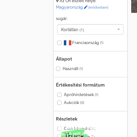
Az Ön észlelt helye:
Magyarország
(módosítani)
sugár:
Korlátlan
(1)
Franciaország
(1)
Állapot
Használt
(1)
Értékesítési formátum
Apróhirdetések
(1)
Aukciók
(0)
Részletek
Értékesítés havonta több
Csak képekkel
(1)
mint 4 millió érdeklődőnek
Csak videóval
(0)