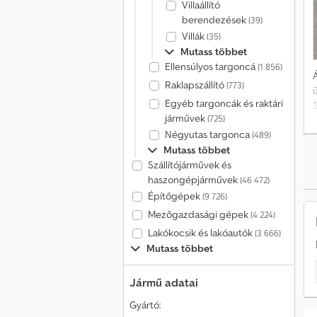
Villaállító
berendezések
(39)
Villák
(35)
Mutass többet
Ellensúlyos targoncá
(1 856)
Á
Raklapszállító
(773)
Egyéb targoncák és raktári
járművek
(725)
B
Négyutas targonca
(489)
k
Mutass többet
Szállítójárművek és
haszongépjárművek
(46 472)
Építőgépek
(9 726)
Mezőgazdasági gépek
(4 224)
Lakókocsik és lakóautók
(3 666)
Mutass többet
Jármű adatai
Gyártó: