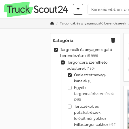
Targoncák és anyagmozgató berendezések
Kategória
Targoncák és anyagmozgató
berendezések
(5 999)
Targoncára szerelhető
adapterek
(430)
Ömlesztettanyag-
kanalak
(1)
Egyéb
targoncafelszerelések
(215)
Tartozékok és
pótalkatrészek
felépítményekhez
(villástargoncákhoz)
(64)