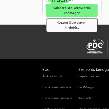
Csak ellenőrzött kereskedők
(0)
Válassza ki a kereskedői
csomagot
Hozzon létre egyéni
hirdetést
Elad
Szerviz és támoga
Árak és tarifák
Bejelentkezés
Hirdetések feladása
GYIK/Súgó
Hirdetések kezelése
Kapcsolat