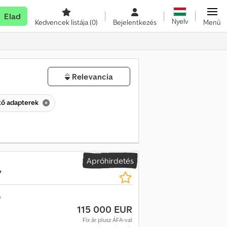
Elad
Nyelv
Kedvencek listája
(0)
Bejelentkezés
Menü
Relevancia
tő adapterek
Apróhirdetés
7
115 000 EUR
Fix ár plusz ÁFA-val