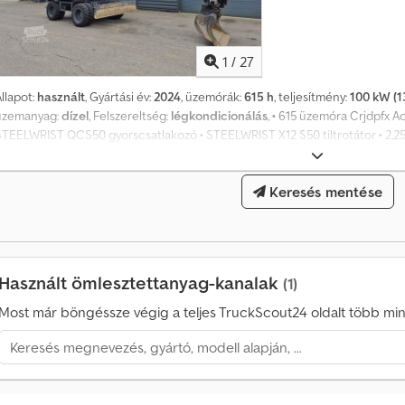
1
/
27
llapot:
használt
, Gyártási év:
2024
, üzemórák:
615 h
, teljesítmény:
100 kW (1
üzemanyag:
dízel
, Felszereltség:
légkondicionálás
, • 615 üzemóra Crjdpfx A
STEELWRIST QCS50 gyorscsatlakozó • STEELWRIST X12 S50 tiltrotátor • 2,25
iztonsági szelepek • Kétirányú nagy átfolyású kör • Kétirányú kis átfolyású
ormányzás rákjárás móddal • Első tolólap + hátsó stabilizátorok • Tolató- 
Keresés mentése
fűthető ülés • LED munkalámpák • 400 mm kanalak • 1400 mm rézsűkanál • Rak
Használt ömlesztettanyag-kanalak
(1)
Most már böngéssze végig a teljes TruckScout24 oldalt több mint