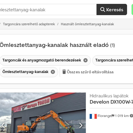
Keresés
Targoncára szerelhető adapterek
Használt ömlesztettanyag-kanalak
Ömlesztettanyag-kanalak használt eladó
(1)
Targoncák és anyagmozgató berendezések
Targoncára szerelhe
Ömlesztettanyag-kanalak
Összes szűrő eltávolítása
Hidraulikus lapátok
Develon
DX100W-
Florange
1 019 km