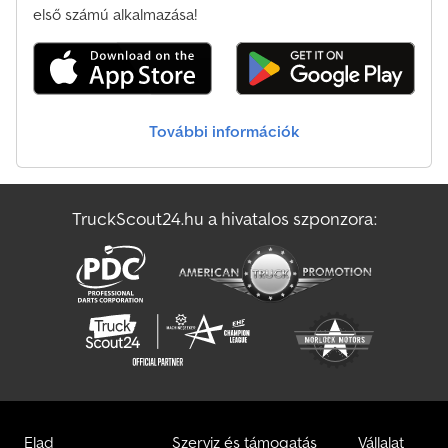
Egyéb Tuzoltó/Mento
első számú alkalmazása!
Egyéb Ztalajlazító Gép
Egyéb Álló Keverőberendezés
További információk
Egyéb Építkezési Gép Utánfutó
Felépítmény
TruckScout24.hu a hivatalos szponzora:
Könnyu Szállító
Szabván Felépítmény
Elad
Szerviz és támogatás
Vállalat