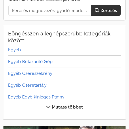
Keresés
Böngésszen a legnépszerűbb kategóriák
között:
Egyéb
Egyéb Betakarító Gép
Egyéb Csereszekrény
Egyéb Cseretartály
Egyéb Egyb Klnleges Ptmny
Mutass többet
Egyéb Egyéb
Egyéb Fa Szállító