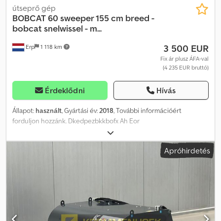
útseprő gép
BOBCAT
60 sweeper 155 cm breed -
bobcat snelwissel - m...
3 500 EUR
Erp
1 118 km
Fix ár plusz ÁFA-val
(4 235 EUR bruttó)
Érdeklődni
Hívás
Állapot:
használt
, Gyártási év:
2018
, További információért
forduljon hozzánk. Dkedpezbkkbofx Ah Eor
Apróhirdetés