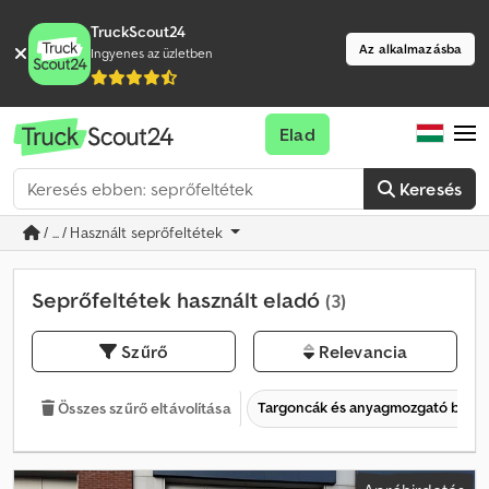
TruckScout24
Az alkalmazásba
Ingyenes az üzletben
Elad
Keresés
/ ... / Használt seprőfeltétek
Seprőfeltétek használt eladó
(3)
Szűrő
Relevancia
Targoncák és anyagmozgató bere
Összes szűrő eltávolítása