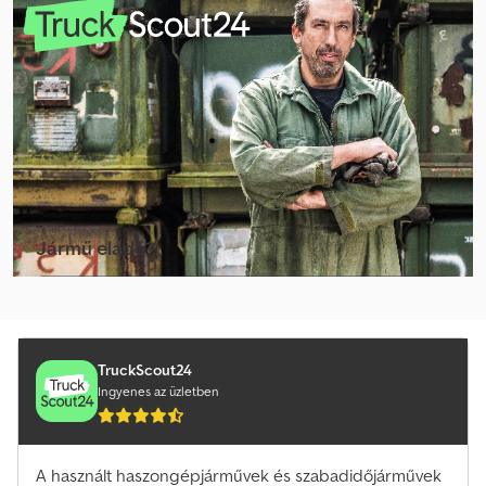
Egyéb Könnyu Szállító
Egyéb Legördülős Szállító
Egyéb Magas Emelokocsi
Egyéb Növényvédelmi & Műtrágyázó Gép
Egyéb Prés
Egyéb Speciális Járművek
Jármű eladó?
Egyéb Szabván Felépítmény
Létrehozás hirdetés
Egyéb Szecskavágó
Egyéb Szekér
TruckScout24
Ingyenes az üzletben
Egyéb Szita/Aprítómu
Egyéb Tartélyos Felépítmény
A használt haszongépjárművek és szabadidőjárművek