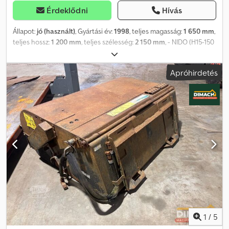
Érdeklődni
Hívás
Állapot:
jó (használt)
, Gyártási év:
1998
, teljes magasság:
1 650 mm
,
teljes hossz:
1 200 mm
, teljes szélesség:
2 150 mm
, - NIDO (H15-150
típus) seprőkefe - Seprési szélesség: 150 cm = További
információk = Dsdpfx Aozlh Eijh Eskr Gyártási év: 2026 Műszaki
Apróhirdetés
állapot: jó Esztétikai állapot: jó Gyártó: Clean Mat Trucks B.V.
Wageningsestraat 17 6673DB ANDELST, Hollandia
1
/
5