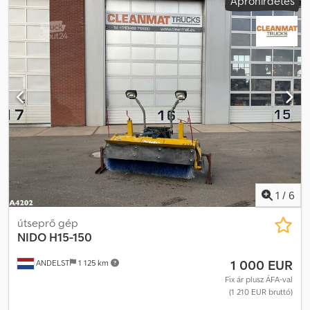
Apróhirdetés
1
/
6
útseprő gép
NIDO H15-150
1 000 EUR
ANDELST
1 125 km
Fix ár plusz ÁFA-val
(1 210 EUR bruttó)