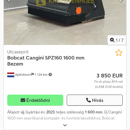
1
/
7
Utcaseprő
Bobcat
Cangini SPZ160 1600 mm
Bezem
3 850 EUR
Apeldoorn
1 124 km
Fix ár plusz ÁFA-val
(4 658 EUR bruttó)
Érdeklődni
Hívás
Állapot:
új
, Gyártási év:
2023
, teljes szélesség:
1 600 mm
, Új Cangini
1600 mm seprőkanál kompakt- és homlokrakodókhoz, Bobcat
felfogatással = További információk = Gyártási év: 2023 Saját