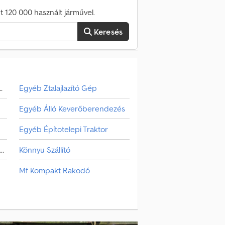
 120 000 használt járművel.
Keresés
bozos Csereszekrény
Egyéb Ztalajlazító Gép
Egyéb Álló Keverőberendezés
Egyéb Építotelepi Traktor
yéb Növényvédelmi & Műtrágyázó Gép
Könnyu Szállító
Mf Kompakt Rakodó
Mini Kotrógép
Növényvédelmi & Műtrágyázó Gép