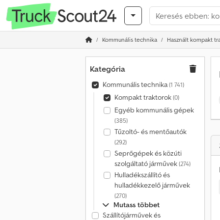
Kommunális technika
Használt kompakt tr
Kategória
Kommunális technika
(1 741)
Kompakt traktorok
(0)
Egyéb kommunális gépek
(385)
Tűzoltó- és mentőautók
(292)
Seprőgépek és közúti
szolgáltató járművek
(274)
Hulladékszállító és
hulladékkezelő járművek
(270)
Mutass többet
Szállítójárművek és