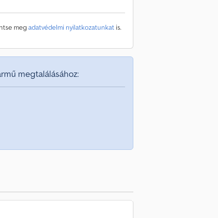
kintse meg
adatvédelmi nyilatkozatunkat
is.
jármű megtalálásához: