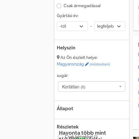
Csak ármegadással
Gyártási év:
-
Helyszín
Az Ön észlelt helye:
Magyarország
(módosítani)
sugár:
Korlátlan
(0)
Állapot
Részletek
Havonta több mint
Csak képekkel
(0)
140 000 vásárlási