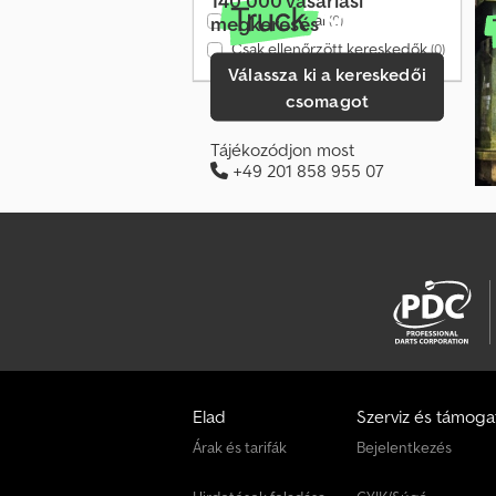
Csak videóval
megkeresés
(0)
Csak ellenőrzött kereskedők
(0)
Válassza ki a kereskedői
csomagot
Tájékozódjon most
+49 201 858 955 07
Elad
Szerviz és támoga
Árak és tarifák
Bejelentkezés