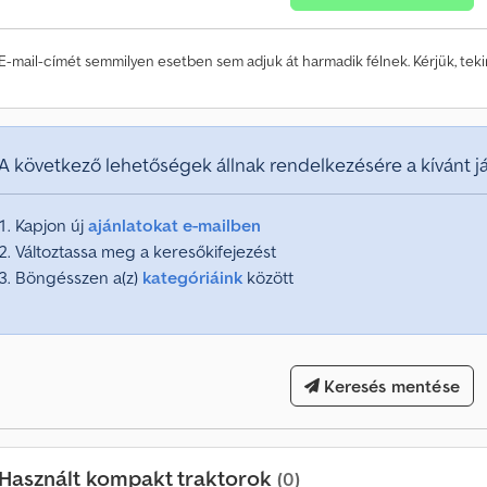
t
a
t
E-mail-címét semmilyen esetben sem adjuk át harmadik félnek. Kérjük, te
ö
b
b
m
i
A következő lehetőségek állnak rendelkezésére a kívánt 
n
t
Kapjon új
ajánlatokat e-mailben
1
Változtassa meg a keresőkifejezést
4
0
Böngésszen a(z)
kategóriáink
között
0
0
0
Keresés mentése
v
á
s
á
Használt kompakt traktorok
(0)
r