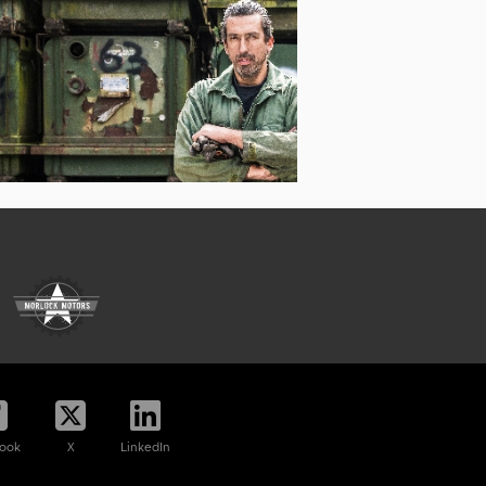
ook
X
LinkedIn