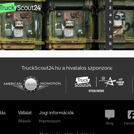
s
Egyéb Homlokrakodo
Egyéb Tuzoltó/Mento
z
a
Egyéb Homlokrakodo(Kerék)
Egyéb Vontató (Traktor)
k
i
a
k
e
r
e
TruckScout24.hu a hivatalos szponzora:
s
k
e
d
ő
i
tás
Vállalat
Jogi információk
c
Állások
Impresszum
s
Blog
Faceb
o