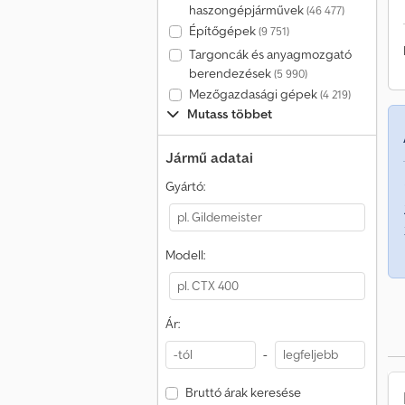
haszongépjárművek
(46 477)
Építőgépek
(9 751)
Targoncák és anyagmozgató
berendezések
(5 990)
Mezőgazdasági gépek
(4 219)
Mutass többet
Jármű adatai
Gyártó:
Modell:
Ár:
-
Bruttó árak keresése