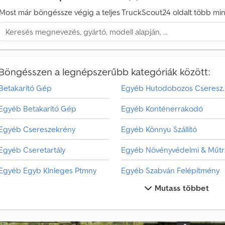
l
Most már böngéssze végig a teljes TruckScout24 oldalt több mint
á
s
i
m
e
Böngésszen a legnépszerűbb kategóriák között:
g
k
Betakarító Gép
Egyéb Hutodo
e
r
Egyéb Betakarító Gép
Egyéb Konténerrakodó
e
s
Egyéb Csereszekrény
Egyéb Könnyu Szállító
é
s
Egyéb Cseretartály
Eg
V
Egyéb Egyb Klnleges Ptmny
Egyéb Szabván Felépítmény
á
Mutass többet
l
Egyéb Egyéb
Egyéb Szita/Aprítómu
a
Egyéb Fa Szállító
Egyéb Tartélyos Felépítmény
s