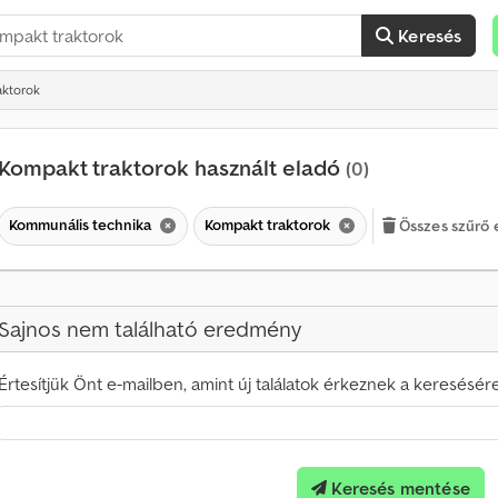
Keresés
aktorok
Kompakt traktorok használt eladó
(0)
Kommunális technika
Kompakt traktorok
Összes szűrő e
Sajnos nem található eredmény
Értesítjük Önt e-mailben, amint új találatok érkeznek a keresésére
H
a
v
o
n
Keresés mentése