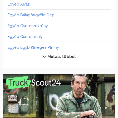
Egyéb Alváz
Egyéb Bálagöngyölo Gép
Egyéb Csereszekrény
Egyéb Cseretartály
Egyéb Egyb Klnleges Ptmny
Mutass többet
Egyéb Egyéb
Egyéb Fa Szállító
Egyéb Felépítmény
Egyéb Hutodobozos Csereszekrény
Egyéb Konténerrakodó
Egyéb Könnyu Szállító