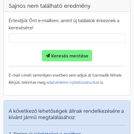
Sajnos nem található eredmény
Értesítjük Önt e-mailben, amint új találatok érkeznek a
keresésére!
Keresés mentése
E-mail-címét semmilyen esetben sem adjuk át harmadik félnek.
Kérjük, tekintse meg
adatvédelmi nyilatkozatunkat
is.
A következő lehetőségek állnak rendelkezésére a
kívánt jármű megtalálásához:
Kapjon új
ajánlatokat e-mailben