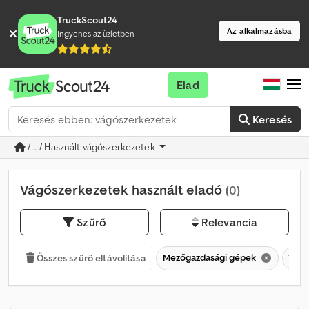
TruckScout24
Az alkalmazásba
Ingyenes az üzletben
Elad
Keresés
/ ... / Használt vágószerkezetek
Vágószerkezetek használt eladó
(0)
Szűrő
Relevancia
Mezőgazdasági gépek
Vágó
Összes szűrő eltávolítása