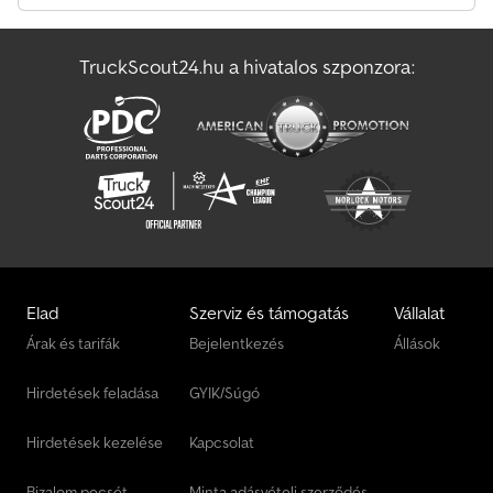
Könnyu Szállító
TruckScout24.hu a hivatalos szponzora:
Növényvédelmi & Műtrágyázó Gép
Szabván Felépítmény
Elad
Szerviz és támogatás
Vállalat
Árak és tarifák
Bejelentkezés
Állások
Hirdetések feladása
GYIK/Súgó
Hirdetések kezelése
Kapcsolat
Bizalom pecsét
Minta adásvételi szerződés