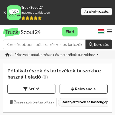
TruckScout24
Az alkalmazásba
Ingyenes az üzletben
Elad
Keresés
/ ... / Használt pótalkatrészek és tartozékok buszokhoz
Pótalkatrészek és tartozékok buszokhoz
használt eladó
(0)
Szűrő
Relevancia
Szállítójárművek és haszongépjár
Összes szűrő eltávolítása