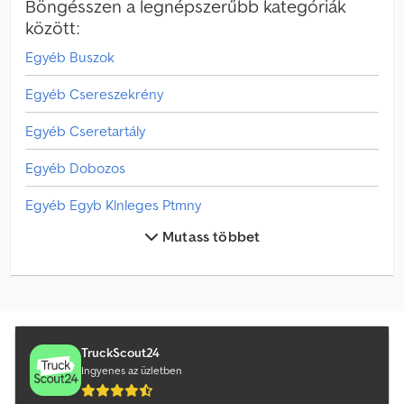
Böngésszen a legnépszerűbb kategóriák
között:
Egyéb Buszok
Egyéb Csereszekrény
Egyéb Cseretartály
Egyéb Dobozos
Egyéb Egyb Klnleges Ptmny
Mutass többet
Egyéb Egyéb
Egyéb Emeletes Busz
Egyéb Fa Szállító
Egyéb Hutodobozos Csereszekrény
TruckScout24
Ingyenes az üzletben
Egyéb Hutokonténer