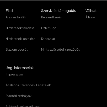
Egyéb Álló Keverőberendezés
Elad
Szerviz és támogatás
Vállalat
Egyéb Építkezési Gép Utánfutó
Árak és tarifák
Bejelentkezés
Állások
Szabván Felépítmény
Hirdetések feladása
GYIK/Súgó
Tartélyos Felépítmény
Hirdetések kezelése
Kapcsolat
Bizalom pecsét
Minta adásvételi szerződés
Jogi információk
Impresszum
Általános Szerződési Feltételek
Piactéri szabályok
Adatvédelmi nyilatkozat