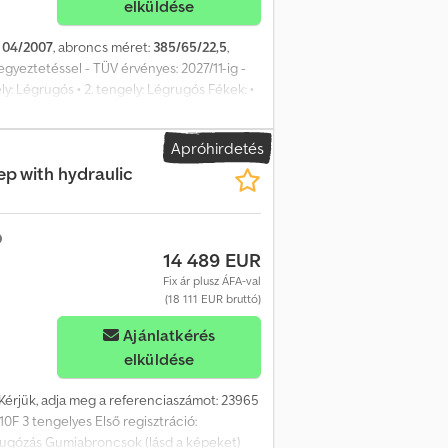
elküldése
:
04/2007
, abroncs méret:
385/65/22,5
,
egyeztetéssel - TÜV érvényes: 2027/11-ig -
y: Légrugós • 2. tengely: Légrugós Fékek: •
tárolós Emelhető tengely: • 1. tengely: nem •
i kerék • Gumi méret: 385/65/22,5 •
Apróhirdetés
ját tömeg: 4100 kg • Hasznos teherbírás: 13
ep with hydraulic
ja: BPW • Pneumatikus hátsó ajtózár
gasság: 1 342 mm Cedpfx Aloy Hdwmszoha Az
14 489 EUR
Fix ár plusz ÁFA-val
(18 111 EUR bruttó)
Ajánlatkérés
elküldése
 Kérjük, adja meg a referenciaszámot: 23965
10F 3 tengelyes Első regisztráció:
grugózás Gumiabroncsok (lásd a képeket)