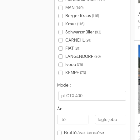
MAN
(140)
Á
Berger Kraus
(116)
G
Kraus
(116)
P
Schwarzmüller
(93)
1
CARNEHL
(91)
2
F
FIAT
(81)
9
LANGENDORF
(80)
Iveco
(76)
e
KEMPF
(73)
Modell:
Ár:
-
Á
C
Bruttó árak keresése