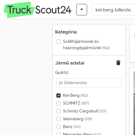
Kategória
Szállítójárművek és
haszongépjárművek
(162)
Jármű adatai
Gyártó:
Kel-Berg
(162)
SCHMITZ
(367)
Schmitz Cargobull
(327)
Weinsberg
(310)
Benz
(141)
Mercedes-Benz
(141)