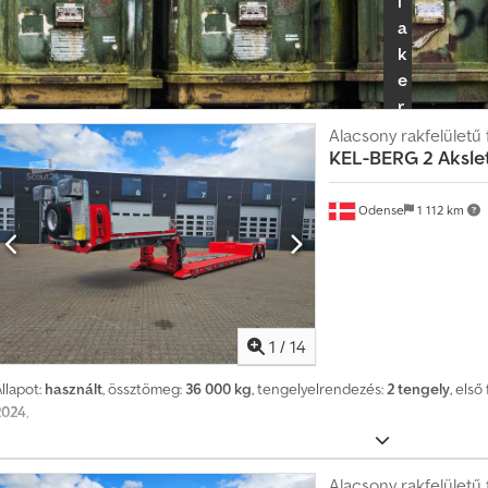
i
a
k
e
r
e
Alacsony rakfelületű 
KEL-BERG
2 Aksle
s
k
e
Odense
1 112 km
d
ő
i
c
s
1
/
14
o
llapot:
használt
, össztömeg:
36 000 kg
, tengelyelrendezés:
2 tengely
, els
m
2024
,
a
g
o
Alacsony rakfelületű 