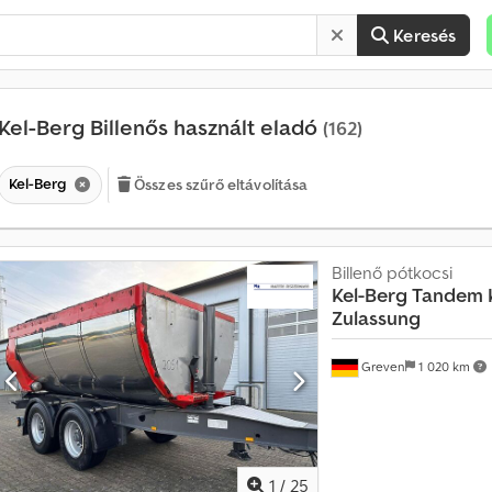
Keresés
Kel-Berg Billenős használt eladó
(162)
Kel-Berg
Összes szűrő eltávolítása
Billenő pótkocsi
É
Kel-Berg
Tandem 
r
Zulassung
t
é
k
Greven
1 020 km
e
s
í
t
é
1
/
25
s