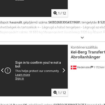
1
/
12
llapot:
használt
, gép/jármű száma:
SKBD26B30GKE19681
, tengelytáv:
8 52
lehetőségek és tartozékok = - Légrugó a hátsó tengelyen - Légrugó az els
Megengedett raktér: 18 680 kg Megengedett össztömeg: 5320 kg Állapot Álta
átlagos Külső állapot: átlagos Chodpfxszp Uuls Alzea További információk 
gumiabroncsok állapota: 50% Első gumiabroncsok mérete: 265/70 R 19.5 Há
További információk További információkért forduljon a Lastas Saleshez.
Konténerszállítás
Kel-Berg
Transfer t
Abrollanhänger
Hedensted
1 172 km
1
/
12
llapot:
jó (használt)
, gép/jármű száma:
SKBD24B30MKE24753
, tengelytáv: