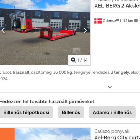
t
KEL-BERG
2 Aksle
H
Odense
1 112 km
o
z
z
o
n
1
/
14
l
é
llapot:
használt
, össztömeg:
36 000 kg
, tengelyelrendezés:
2 tengely
, els
t
2024
,
r
e
e
Fedezzen fel további használt járműveket
g
Billenős félpótkocsi
Billenős
Adamoli Billenős
y
é
n
Csúszó ponyvák
Kel-Berg
City curt
i