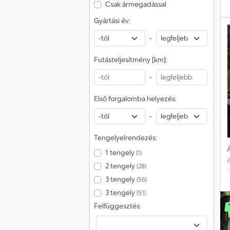
Csak ármegadással
B
Gyártási év:
-
v
Futásteljesítmény [km]:
-
Első forgalomba helyezés:
-
Tengelyelrendezés:
Á
1 tengely
(1)
2 tengely
(28)
3 tengely
(56)
-
3 tengely
(51)
Felfüggesztés: