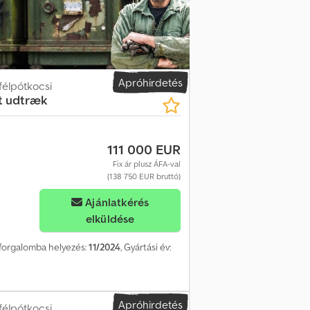
Apróhirdetés
félpótkocsi
t udtræk
111 000 EUR
Fix ár plusz ÁFA-val
(138 750 EUR bruttó)
Ajánlatkérés
elküldése
ő forgalomba helyezés:
11/2024
, Gyártási év:
Apróhirdetés
félpótkocsi