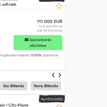
t udtræk
111 000 EUR
Fix ár plusz ÁFA-val
(138 750 EUR bruttó)
Ajánlatkérés
elküldése
ő forgalomba helyezés:
11/2024
, Gyártási év:
Stu Billenős
Nova Billenős
Mélyágyas pótkocsi
Apróhirdetés
ain / City-Plane