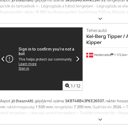
opciók és tartozékok = - Légrugózás a hátsó tengelyen - Légrugózás az els
Megengedett raktér: 18 880 kg Megengedett össztömeg: 5120 kg Műszaki állap
gumiabroncsok állapota: 30 Chjdpfozp Uufsx Alzea Hátsó gumiabroncsok ál
265/70 R 19.5 Hátsó gumiabroncsok mérete: 265/70 R 19.5 További információ
astas Sales-szel.
Teherautó
Kel-Berg
Tipper /
Kipper
Hedensted
1 172 km
1
/
12
llapot:
jó (használt)
, gép/jármű száma:
SKBT48B43PKE26507
, raktér hossz
mm
, raktérmagasság:
1 500 mm
, tengelytáv:
7 200 mm
, Gyártási év:
2024
, =
hátsó tengelyen - Légrugó az első tengelyen = További információk = Me
ssztömeg: 8000 kg Műszaki állapot: jó Külső állapot: jó Első gumik állapota
ex Alzja Első gumik mérete: 385/65 R 22,5 Hátsó gumik mérete: 385/65 R 22,