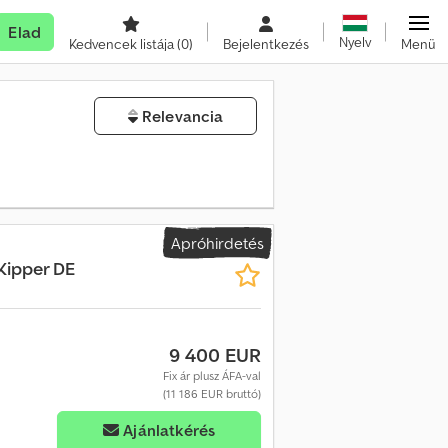
Elad
Nyelv
Kedvencek listája
(0)
Bejelentkezés
Menü
Relevancia
Apróhirdetés
Kipper DE
9 400 EUR
Fix ár plusz ÁFA-val
(11 186 EUR bruttó)
Ajánlatkérés