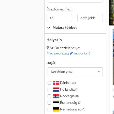
Össztömeg [kg]:
-
Mutass többet
Helyszín
Az Ön észlelt helye:
Magyarország
(módosítani)
sugár:
Korlátlan
(162)
Dánia
(140)
Hollandia
(11)
Á
Norvégia
(8)
Észtország
(2)
Németország
(1)