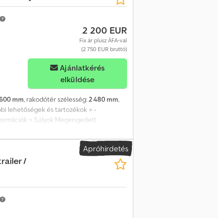
2 200 EUR
Fix ár plusz ÁFA-val
(2 750 EUR bruttó)
Ajánlatkérés
elküldése
 600 mm
, rakodótér szélesség:
2 480 mm
,
bbi lehetőségek és tartozékok = -
nformációk = Súlyok Megengedett
pot: átlagos Cedpfx Aljzp Uurezjha Műszaki
ta: 50 Hátsó gumik állapota: 50 Első gumik
Apróhirdetés
k További információkért forduljon a Lastas
railer /