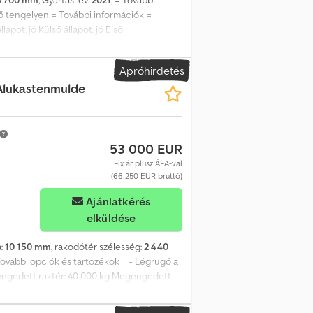
ő tengelyen = További információk =
ot: jó Külső állapot: jó Első
lapota: 30 Első gumiabroncsok mérete:
kért kérjük, vegye fel a kapcsolatot a
Apróhirdetés
 Alukastenmulde
53 000 EUR
Fix ár plusz ÁFA-val
(66 250 EUR bruttó)
Ajánlatkérés
elküldése
a:
10 150 mm
, rakodótér szélesség:
2 440
 További opciók és tartozékok = - Légrugó a
gengedett raktér: 40 000 kg Megengedett
: 30 Hátsó gumik állapota: 30 Chjdpfezp Ut
5 További információkért forduljon a Lastas