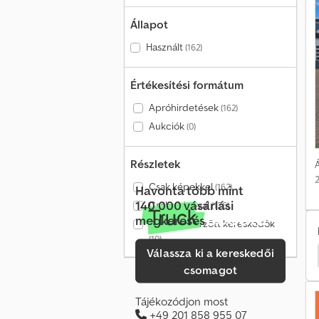
Állapot
Használt
(162)
Értékesítési formátum
Apróhirdetések
(162)
Aukciók
(0)
Részletek
Á
Csak képekkel
(162)
Havonta több mint
140 000 vásárlási
Csak videóval
(136)
megkeresés
Csak ellenőrzött kereskedők
(10)
Válassza ki a kereskedői
ofer Félpótkocsis Teherautó
Goldhofer Autószállító
csomagot
Tájékozódjon most
+49 201 858 955 07