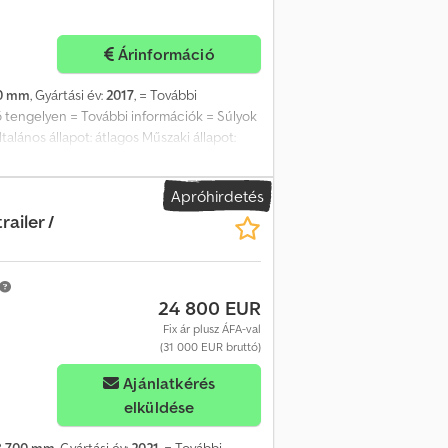
Árinformáció
0 mm
, Gyártási év:
2017
, = További
ő tengelyen = További információk = Súlyok
lános állapot: átlagos Műszaki állapot:
Első gumiabroncsok állapota: 50% Hátsó
tsó gumiabroncsok mérete: 265/70 R 19.5
Apróhirdetés
railer /
24 800 EUR
Fix ár plusz ÁFA-val
(31 000 EUR bruttó)
Ajánlatkérés
elküldése
8 700 mm
, Gyártási év:
2021
, = További