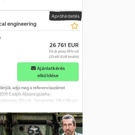
ó tartályok Új tolatófények Új pótkocsi
00 kg Maximális terhelés: 22 720 kg Üres
Apróhirdetés
tó, de ezek nem a teherhordó szerkezeten
al engineering
280 Teljes súly: 30000 Teherbíró képesség:
ciók = További információkért forduljon az
26 761 EUR
Fix ár plusz ÁFA-val
(33 451 EUR bruttó)
Ajánlatkérés
elküldése
 Kérjük, adja meg a referenciaszámot
: 2019 Csdpfx Aljzqmngszeha -
zélesség: 255 cm - Tengelytáv: 136 / 136 cm
g gépszállító félpótkocsi hidraulikus
ormányzása nélkül. Azonnal elérhető.
0 kg Össztömeg: 45 000 kg Teherbírás: 34
 információ = További információkért