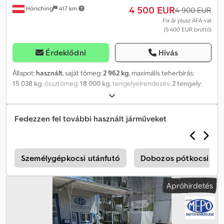
4 500 EUR
Hörsching
417 km
4 900 EUR
Fix ár plusz ÁFA-val
(5 400 EUR bruttó)
Érdeklődni
Hívás
Állapot:
használt
, saját tömeg:
2 962 kg
, maximális teherbírás:
15 038 kg
, össztömeg:
18 000 kg
, tengelyelrendezés:
2 tengely
,
első forgalomba helyezés:
02/2017
, felfüggesztés:
levegő
, abroncs
méret:
445/45/R19,5
, Felszereltség:
ABS
, | Krone Maxi Lafette |
BPW tengelyek tárcsafékkel | Pótkeréktartó | Gumik: 445/45 R19,5 |
Fedezzen fel további használt járműveket
Az elírás, adatbeviteli hibák és az előzetes értékesítés jogát
fenntartjuk. Dedou D Hn Iepfx Afaskr
ó
Személygépkocsi utánfutó
Dobozos pótkocsi
Apróhirdetés