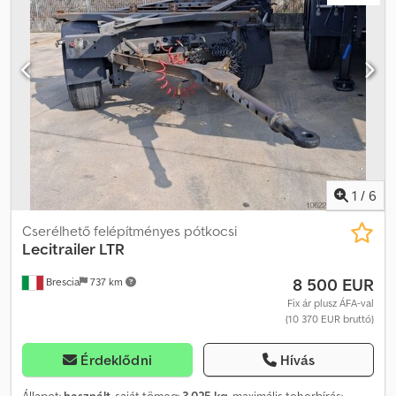
kg * NTZ – 8650 kg Djdpfozp A I Hsx Afaokr * GG – 11000 kg *
MINDEN ADAT A FENNTARTÁSOK FIZETÉSÉVEL * GÉPELÍRÁSI HIBA
ÉS AZ ELŐZETES ELADÁS JOGA FENNTARTVA * ÁR BRUTTÓ
1
/
6
Cserélhető felépítményes pótkocsi
Lecitrailer
LTR
8 500 EUR
Brescia
737 km
Fix ár plusz ÁFA-val
(10 370 EUR bruttó)
Érdeklődni
Hívás
Állapot:
használt
, saját tömeg:
3 025 kg
, maximális teherbírás: