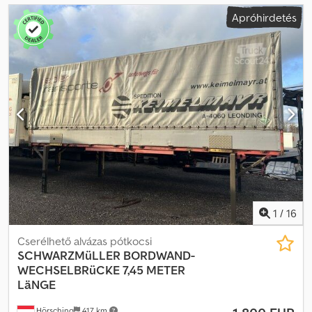
Apróhirdetés
1
/
16
Cserélhető alvázas pótkocsi
SCHWARZMüLLER
BORDWAND-
WECHSELBRüCKE 7,45 METER
LäNGE
Hörsching
417 km