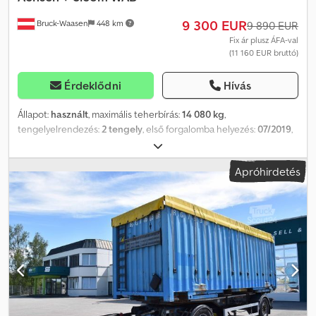
9 300 EUR
Bruck-Waasen
448 km
9 890 EUR
Fix ár plusz ÁFA-val
(11 160 EUR bruttó)
Érdeklődni
Hívás
Állapot:
használt
, maximális teherbírás:
14 080 kg
,
tengelyelrendezés:
2 tengely
, első forgalomba helyezés:
07/2019
,
Felszereltség:
ABS
, WTS dömper – WAB – pótkocsi, SAF tengelyek
+ Sicom WAB Minden egy pillantással: · Első forgalomba helyezés:
Apróhirdetés
2019.07.11. · Szín: szürke · Saját tömeg: 3920 kg (pótkocsi) · Hasznos
teherbírás: 14 080 kg · Gumiabroncsok: 385/55 R 22,5 · Megjegyzés:
Azonnal rendelkezésre áll Különfelszereltség: Dömper – WAB,
Sicom konténer WAB tetővel, állítható vonófej, SAF tengelyek,
alvázvédő, ABS, EBS, 1 db 15 pólusú elektromos csatlakozó, „A”
jelzésű tábla, szerszámos láda, dokumentumtartó. Standard
felszereltség: 2 tengelyes, emelő- és süllyesztőszelep.
Dkodpeyqkmzofx Afasr A hirdetésben szereplő adatok tájékoztató
jellegűek, a nyomdai hibákért felelősséget nem vállalunk. A
termék előzetes értékesítésének jogát fenntartjuk. Az eladó