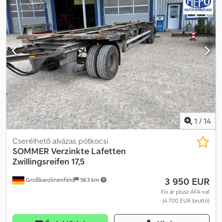
Horganyzott 235/75R17,5 Ikerkerekek BPW tengelyek Dobfék
Pótkerék 3 szerszámosláda Dsdpfx Afjztiy Rjaekr Alvázak és
csereszekrények nagy számban raktáron! ##### KÉRJÜK, HÍVJON
– EMAILT NE KÜLDJÖN! ##### ORSZÁGOS KISZÁLLÍTÁS
NÉMETORSZÁGBAN LEHETSÉGES! A MEPO-
HASZONGÉPJÁRMŰVEK 1983 ÓTA SZÁLLÍT! MEGTEKINTÉS CSAK
IDŐPONTEGYEZTETÉSSEL! #####
1
/
14
Cserélhető alvázas pótkocsi
SOMMER
Verzinkte Lafetten
Zwillingsreifen 17,5
3 950 EUR
Großkarolinenfeld
563 km
Fix ár plusz ÁFA-val
(4 700 EUR bruttó)