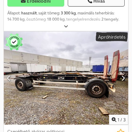
Érdeklődni
Hívás
Állapot:
használt
, saját tömeg:
3 300 kg
, maximális teherbírás:
14 700 kg
, össztömeg:
18 000 kg
, tengelyelrendezés:
2 tengely
,
első forgalomba helyezés:
10/2008
, következő vizsga (TÜV):
11/2026
, felfüggesztés:
levegő
, abroncs méret:
235/75R17,5
,
Apróhirdetés
Felszereltség:
ABS
, NÉMET KERESKEDŐ kínálja: BDF cserélhető
felépítményes pótkocsi Több darab raktáron HORGANYZOTT
Dupla gumiabroncsok 235/75R17,5 Hosszú légrugó membránok
Emelési magasság: 1390 mm Dobfékek Nettó darabár: 3.950 euró
Számos alváz és cserélhető felépítmény raktáron! ##### KÉRJÜK,
TELEFONÁLJON - NE KÜLDJÖN EMAILT! ##### SZÁLLÍTÁS EGÉSZ
NÉMETORSZÁGBAN LEHETSÉGES! A MEPO-
HASZONGÉPJÁRMŰVEK 1983 ÓTA SZÁLLÍT! CSAK ELŐZETES
EGYEZTETÉSSEL MEGTEKINTHETŐ! ##### Dksdpfx Aoztiy Defaor
1
/
3
Cserélhető alvázas pótkocsi