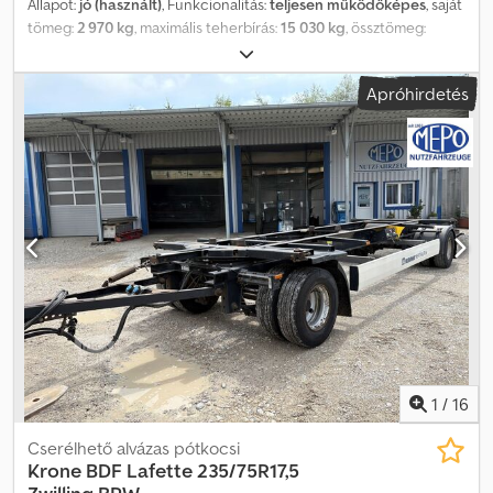
Állapot:
jó (használt)
, Funkcionalitás:
teljesen működőképes
, saját
tömeg:
2 970 kg
, maximális teherbírás:
15 030 kg
, össztömeg:
18 000 kg
, tengelyelrendezés:
2 tengely
, első forgalomba
helyezés:
09/2019
, következő vizsga (TÜV):
08/2026
, felfüggesztés:
Apróhirdetés
levegő
, abroncs méret:
445/45R19,5
, maximális sebesség:
125
km/h
, Felszereltség:
ABS
, NÉMET KERESKEDŐ kínálja: jól
karbantartott pótalvázak széles abroncsokkal több darab
elérhető 445/45R19,5 hosszanti irányban állítható vonórúd BPW
tengelyek tárcsafékek hosszú légrugók emelési magasság akár
1420 mm mindegyik műszaki vizsgával és speciális vizsgával nagyon
jó állapotú gumiabroncsok gyártási év: 2019 össztömeg: 18 000 kg
saját tömeg: 2970 kg számos pótalváz és csereszekrény raktáron!
##### KÉRJÜK, TELEFONÁLJON – EMAILT NE KÜLDJÖN! #####
ORSZÁGOS KISZÁLLÍTÁS LEHETSÉGES NÉMETORSZÁGBAN!
MEPO-NUTZFAHRZEUGE 1983 ÓTA SZÁLLÍT! MEGTEKINTÉS CSAK
ELŐZETES EGYEZTETÉSSEL! Dkjdpjztizhjfx Afajr #####
1
/
16
Cserélhető alvázas pótkocsi
Krone
BDF Lafette 235/75R17,5