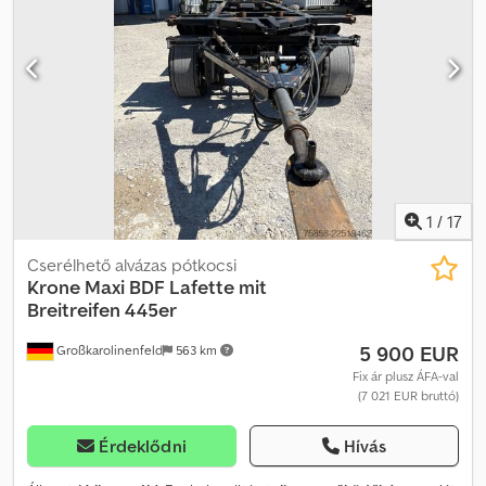
1
/
17
Cserélhető alvázas pótkocsi
Krone
Maxi BDF Lafette mit
Breitreifen 445er
5 900 EUR
Großkarolinenfeld
563 km
Fix ár plusz ÁFA-val
(7 021 EUR bruttó)
Érdeklődni
Hívás