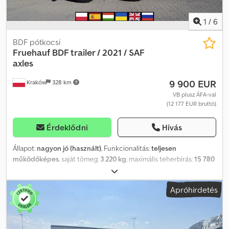
1
/
6
BDF pótkocsi
Fruehauf
BDF trailer / 2021 / SAF
axles
9 900 EUR
Kraków
328 km
VB plusz ÁFA-val
(12 177 EUR bruttó)
Érdeklődni
Hívás
Állapot:
nagyon jó (használt)
, Funkcionalitás:
teljesen
működőképes
, saját tömeg:
3 220 kg
, maximális teherbírás:
15 780
kg
, össztömeg:
19 000 kg
, tengelyelrendezés:
2 tengely
,
felfüggesztés:
levegő
, Gyártási év:
2021
, Fruehauf BDF pótkocsi /
Apróhirdetés
2021 / SAF tengelyek 2021-es év GVM 19000 kg Súlya 3220 kg
Terhelhetősége 15780 kg 2 SAF tengely Légrugózás Pót gumi
tartó Műszaki és vizuális állapota kitűnő! Dsdpfx Aozrw Tvjfajkr