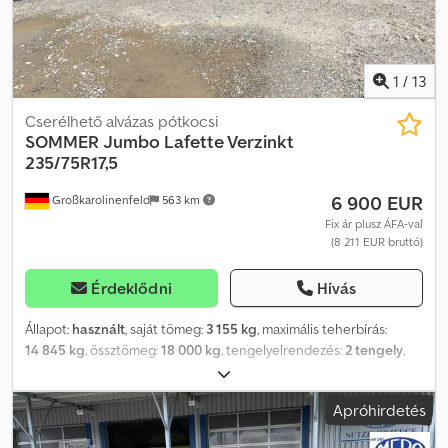
1
/
13
Cserélhető alvázas pótkocsi
SOMMER
Jumbo Lafette Verzinkt
235/75R17,5
6 900 EUR
Großkarolinenfeld
563 km
Fix ár plusz ÁFA-val
(8 211 EUR bruttó)
Érdeklődni
Hívás
Állapot:
használt
, saját tömeg:
3 155 kg
, maximális teherbírás:
14 845 kg
, össztömeg:
18 000 kg
, tengelyelrendezés:
2 tengely
,
első forgalomba helyezés:
04/2014
, következő vizsga (TÜV):
09/2026
, raktér hossza:
7 820 mm
, felfüggesztés:
levegő
, abroncs
Apróhirdetés
méret:
235/75R17,5
, maximális sebesség:
210 km/h
, Felszereltség:
ABS
, NÉMET KERESKEDŐ kínálja: Jumbo tandem alváz