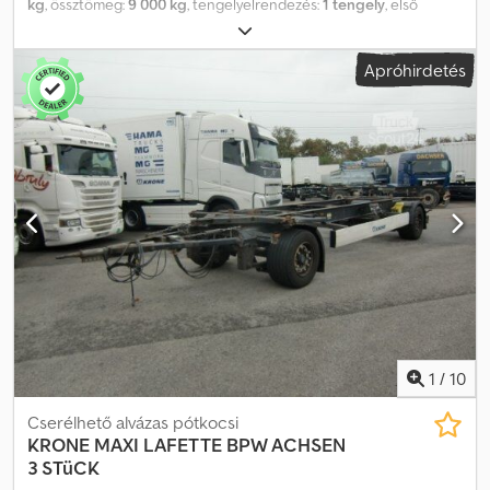
kg
, össztömeg:
9 000 kg
, tengelyelrendezés:
1 tengely
, első
forgalomba helyezés:
07/2026
, következő vizsga (TÜV):
07/2027
,
teljes hossz:
2 480 mm
, teljes szélesség:
1 250 mm
, teljes
Apróhirdetés
magasság:
89 050 mm
, felfüggesztés:
levegő
, abroncs méret:
385/65R22,5
, Felszereltség:
ABS
, | Krone 1 tengelyes alváz | Krone
tengely | Pótkeréktartó | Hátsó kitámasztás | Gumik: 385/65R22,5 |
Tárcsafékek | Saját tömeg: 2260 kg | Érvényes műszaki vizsga/TÜV-
ig | A tévedés, beviteli hiba és előzetes eladás jogát fenntartjuk.
Dodpfx Aezn H N Ejfaokr
1
/
10
Cserélhető alvázas pótkocsi
KRONE
MAXI LAFETTE BPW ACHSEN
3 STüCK