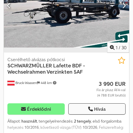
1
/
30
Cserélhető alvázas pótkocsi
SCHWARZMÜLLER
Lafette BDF -
Wechselrahmen Verzinkten SAF
3 990 EUR
Bruck-Waasen
448 km
Fix ár plusz ÁFA-val
(4 788 EUR bruttó)
Érdeklődni
Hívás
Állapot:
használt
, tengelyelrendezés:
2 tengely
, első forgalomba
helyezés:
10/2016
, következő vizsga (TÜV):
10/2026
, Felszereltség: