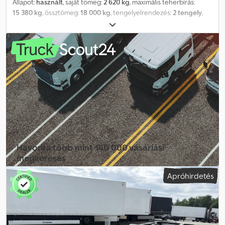
Állapot:
használt
, saját tömeg:
2 620 kg
, maximális teherbírás:
15 380 kg
, össztömeg:
18 000 kg
, tengelyelrendezés:
2 tengely
,
első forgalomba helyezés:
07/2023
, következő vizsga (TÜV):
07/2027
, felfüggesztés:
levegő
, abroncs méret:
385/65/R22.5
,
Felszereltség:
ABS
, Krone AZ alváz | BPW tengelyek
tárcsafékekkel | Pótkeréktartó | Gumik 385/65/R22.5 | Tévedés,
beviteli hiba és előzetes eladás jogát fenntartjuk. Djdpfezquwvjx
Afaokr
Havonta több mint 140 000 vásárlási
megkeresés
Apróhirdetés
Válassza ki a kereskedői csomagot