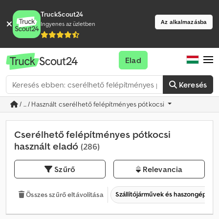
TruckScout24
Az alkalmazásba
Ingyenes az üzletben
Elad
Keresés
/ ... / Használt cserélhető felépítményes pótkocsi
Cserélhető felépítményes pótkocsi
használt eladó
(286)
Szűrő
Relevancia
Szállítójárművek és haszongépjár
Összes szűrő eltávolítása