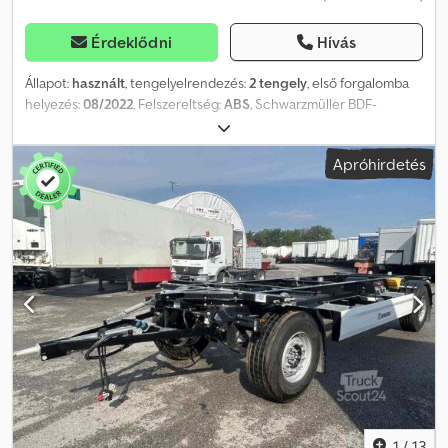
Érdeklődni
Hívás
Állapot:
használt
, tengelyelrendezés:
2 tengely
, első forgalomba
helyezés:
08/2022
, Felszereltség:
ABS
, Schwarzmüller BDF-
rendszáras alváz – cserélhető keret, horganyzott, SAF Minden egy
pillantással: · Első regisztráció: 2022.08.04. · Szín: Horganyzott · Saját
Apróhirdetés
tömeg: 2570 kg · Gumiabroncsok: 385/65 R 22,5 · Megjegyzés: 1 db
azonnal rendelkezésre áll Különfelszereltség: · BDF – cserélhető
keret · Horganyzott váz · SAF – tengelyek (9 tonna) · Állítható
vonókar (40 cm) · 4 db görgő · Pótkerektartó · 1 db pótkerek · 2 db
tűzoltó tartó, tűzoltóval · 2 db ék · 2 db LED – tolatólámpa · Teljes
légrugózás · ADR – tábla Standard felszereltség: · Alvázvédelem ·
Emelő- és süllyesztőszelep · ABS · Légrugózás · Tárcsafékek A
hibák, nyomdai hibák és a köztes értékesítés jogát fenntartjuk. Az
eladó fenntartja a jogot, hogy az értékesítéstől elálljon. Szerzői
jog: A hirdetésben található összes szöveg, kép és videó a
STARENT Truck & Trailer GmbH szerzői jogának alá van vetve.
Bármilyen felhasználás, sokszorosítás vagy továbbadás – akár
részlegesen is – kifejezett, írásos engedély nélkül nem
megengedett. _____ Belső azonosító a megkeresésekhez:
1
/
13