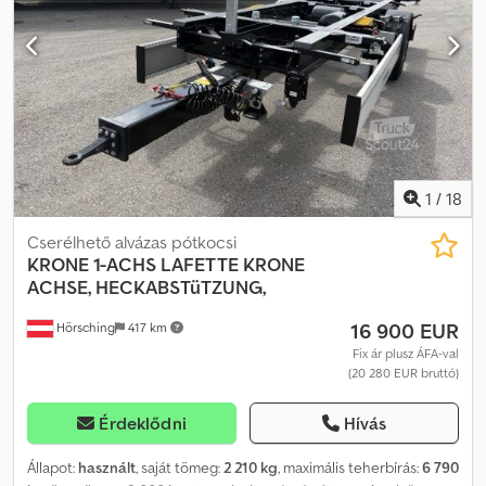
1
/
18
Cserélhető alvázas pótkocsi
KRONE
1-ACHS LAFETTE KRONE
ACHSE, HECKABSTüTZUNG,
16 900 EUR
Hörsching
417 km
Fix ár plusz ÁFA-val
(20 280 EUR bruttó)
Érdeklődni
Hívás
Állapot:
használt
, saját tömeg:
2 210 kg
, maximális teherbírás:
6 790