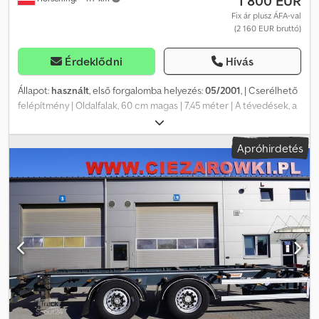
1 800 EUR
Fix ár plusz ÁFA-val
(2 160 EUR bruttó)
Érdeklődni
Hívás
Állapot:
használt
, első forgalomba helyezés:
05/2001
, | Cserélhető
felépítmény | Oldalfalak, 60 cm magas | 7,45 méter | A tévedések, a
beviteli hibák és az elővételi jog fenntartva. Dkodpfszrxawox Afasr
Apróhirdetés