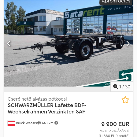
Apróhirdetés
egyéb
, első gumi méret:
265/70R19,5 143/141J
, hátsó
gumiabroncs méret:
265/70R19,5 143/141J
, vezetőfülke:
egyéb
,
kibocsátási osztály:
nincs
, Felszereltség:
ABS, sűrített levegős fék
,
hátul lehajtható aláfutásgátlóval, -- Nyomdai hibák, tévedések és
változtatások jogát fenntartjuk, mintaképek -- További adatok: !,
További részletek: ! Dodpfxozrqg No Afaokr
1
/
30
Cserélhető alvázas pótkocsi
SCHWARZMÜLLER
Lafette BDF-
Wechselrahmen Verzinkten SAF
9 900 EUR
Bruck-Waasen
448 km
Fix ár plusz ÁFA-val
(11 880 EUR bruttó)