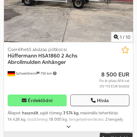
1
/
10
Cserélhető alvázas pótkocsi
Hüffermann
HSA1860 2 Achs
Abrollmulden Anhänger
8 500 EUR
Schwebheim
750 km
Fix ár plusz ÁFA-val
(10 115 EUR bruttó)
Érdeklődni
Hívás
Állapot:
használt
, saját tömeg:
3 574 kg
, maximális teherbírás:
14 426 kg
, össztömeg:
18 000 kg
, tengelyelrendezés:
2 tengely
,
első forgalomba helyezés:
05/2000
, felfüggesztés:
levegő
,
abroncs méret:
265/70R19,5 143/141J
, szín:
egyéb
, hajtástípus: