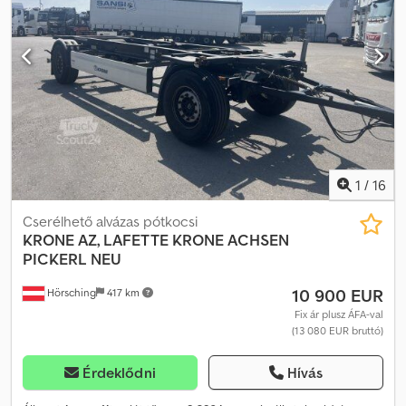
1
/
16
Cserélhető alvázas pótkocsi
KRONE
AZ, LAFETTE KRONE ACHSEN
PICKERL NEU
10 900 EUR
Hörsching
417 km
Fix ár plusz ÁFA-val
(13 080 EUR bruttó)
Érdeklődni
Hívás