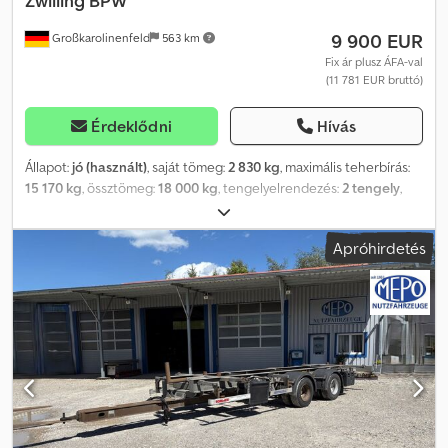
Zwilling BPW
9 900 EUR
Großkarolinenfeld
563 km
Fix ár plusz ÁFA-val
(11 781 EUR bruttó)
Érdeklődni
Hívás
Állapot:
jó (használt)
, saját tömeg:
2 830 kg
, maximális teherbírás:
15 170 kg
, össztömeg:
18 000 kg
, tengelyelrendezés:
2 tengely
,
első forgalomba helyezés:
03/2021
, következő vizsga (TÜV):
02/2027
, felfüggesztés:
levegő
, abroncs méret:
235/75R17,5
,
Apróhirdetés
Felszereltség:
ABS
, NÉMET KÉZBEVÉTELBEN: BDF cserélhető
félpótkocsi Kettős gumik Dkjdpfx Aoztizbefaor 235/75R17,5 BPW
tengelyek Magasság: 990 mm Hosszában állítható vonóoszlop
Több darab is van raktáron ##### KÉRJÜK, HÍVJON – E-MAIL-EKRE
NEM VÁLASZOLUNK! ##### A SZÁLLÍTÁS ORSZÁGOSAN
LEHETSÉGES! A MEPO HASZONGÉPJÁRMŰVEK MÁR 1983 ÓTA
LÁTJA EL ÜGYFELEIT! MEGTÉTEL CSAK ELŐZETES IDŐPONT
EGYEZTÉSSEL! #####