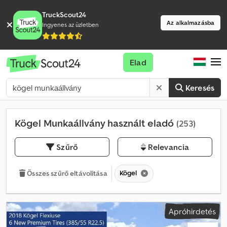
TruckScout24
Az alkalmazásba
Ingyenes az üzletben
Elad
Keresés
Kögel Munkaállvány használt eladó
(253)
Szűrő
Relevancia
Kögel
Összes szűrő eltávolítása
Apróhirdetés