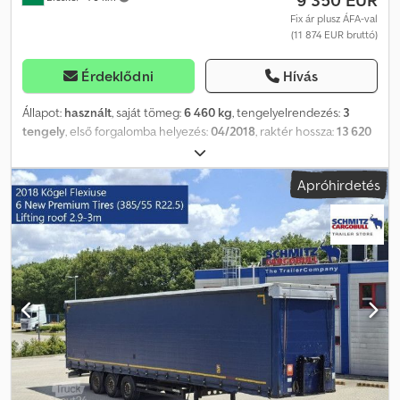
9 350 EUR
Fix ár plusz ÁFA-val
(11 874 EUR bruttó)
Érdeklődni
Hívás
Állapot:
használt
, saját tömeg:
6 460 kg
, tengelyelrendezés:
3
tengely
, első forgalomba helyezés:
04/2018
, raktér hossza:
13 620
mm
, rakodótér szélesség:
2 480 mm
, raktérmagasság:
3 000 mm
,
rakodótér térfogata:
101 m³
, abroncs méret:
385/55 R22,5
,
Apróhirdetés
Gyártási év:
2018
, Felszereltség:
ABS
, Saját tömeg: 6460 kg, DIN EN
12642 (XL kód) tanúsítvány, Raktér (Ho Sz Ma): 13 620 mm x 2 480
mm x 3 000 mm, Gumi méret: 385/55 R22.5, Raktér térfogata: 101 m³,
1. tengely: , 2. tengely: , 3. tengely: , önszintező felfüggesztés,
elektronikus fékrendszer (EBS), tolótető, 1x15 és 2x7 tűs
csatlakozó, antispray, emelhető tető (kézi): 2,9 m - 3,0 m,
ponyvarendszer. A weboldalunkon megtalálja az összes elérhető
jármű áttekintését. Finanszírozásra van szüksége? Egyedi
finanszírozási megoldásokat, teljes körű szervizszerződéseket és
telematikai szolgáltatásokat kínálunk. Személyesen is szívesen
adunk tanácsot. Crodpfx Aezn D Dyjahef