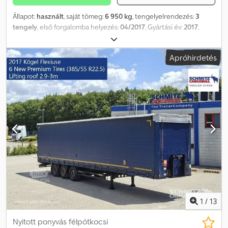
Állapot:
használt
, saját tömeg:
6 950 kg
, tengelyelrendezés:
3
tengely
, első forgalomba helyezés:
04/2017
, Gyártási év:
2017
,
Saját súly: 6950 kg. A weboldalunkon megtalálható járművek
áttekintését itt tekintheti meg. Finanszírozásra van szüksége?
Apróhirdetés
Egyedi finanszírozási megoldásokat, teljes körű
szervizcsomagokat és távfelügyeleti szolgáltatásokat kínálunk.
Szívesen nyújtunk személyes tanácsadást. Cedpszkmg Nefx
Aahsrf
1
/
13
Nyitott ponyvás félpótkocsi