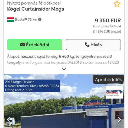
Nyitott ponyvás félpótkocsi
Kögel
Curtainsider Mega
9 350 EUR
Bicske
76 km
Fix ár plusz ÁFA-val
(11 874 EUR bruttó)
Érdeklődni
Hívás
Állapot:
használt
, saját tömeg:
6 460 kg
, tengelyelrendezés:
3
tengely
, első forgalomba helyezés:
04/2018
, raktér hossza:
13 620
mm
, rakodótér szélesség:
2 480 mm
, raktérmagasság:
3 000 mm
,
rakodótér térfogata:
101 m³
, abroncs méret:
385/55 R22,5
,
Apróhirdetés
Gyártási év:
2018
, Felszereltség:
ABS
, Saját tömeg: 6460 kg, DIN EN
12642 (XL kód) tanúsítvány, Raktér (Ho Sz Ma): 13 620 mm x 2 480
mm x 3 000 mm, Gumi méret: 385/55 R22.5, Raktér térfogata: 101 m³,
1. tengely: , 2. tengely: , 3. tengely: , önszintező felfüggesztés,
elektronikus fékrendszer (EBS), tolótető, 1x15 és 2x7 tűs
csatlakozó, antispray, emelhető tető (kézi): 2,9 m - 3,0 m,
ponyvarendszer. A weboldalunkon megtalálja az összes elérhető
jármű áttekintését. Finanszírozásra van szüksége? Egyedi