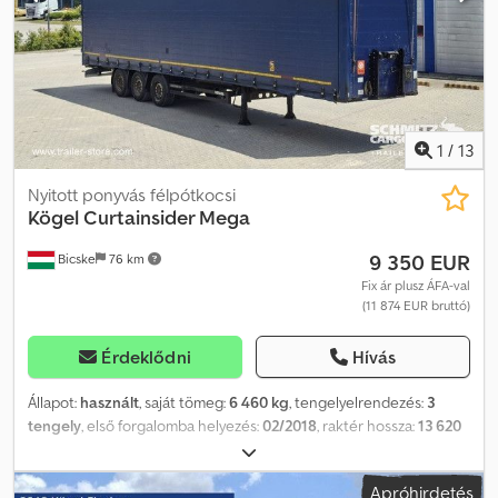
jármű áttekintését. Finanszírozásra van szüksége? Egyedi
finanszírozási megoldásokat, teljes körű szervizszerződéseket és
telematikai szolgáltatásokat kínálunk. Személyesen is szívesen
adunk tanácsot. Cedpfoznpcbjx Aahsrf
1
/
13
Nyitott ponyvás félpótkocsi
Kögel
Curtainsider Mega
9 350 EUR
Bicske
76 km
Fix ár plusz ÁFA-val
(11 874 EUR bruttó)
Érdeklődni
Hívás
Állapot:
használt
, saját tömeg:
6 460 kg
, tengelyelrendezés:
3
tengely
, első forgalomba helyezés:
02/2018
, raktér hossza:
13 620
mm
, rakodótér szélesség:
2 480 mm
, raktérmagasság:
3 000 mm
,
rakodótér térfogata:
101 m³
, abroncs méret:
385/55 R22,5
,
Apróhirdetés
Gyártási év:
2018
, Felszereltség:
ABS
, Saját tömeg: 6460 kg, DIN EN