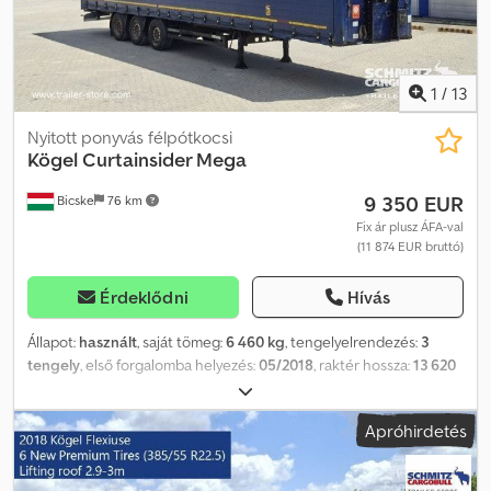
adunk tanácsot. Crjdjzn D Dmjpfx Aahof
1
/
13
Nyitott ponyvás félpótkocsi
Kögel
Curtainsider Mega
9 350 EUR
Bicske
76 km
Fix ár plusz ÁFA-val
(11 874 EUR bruttó)
Érdeklődni
Hívás
Állapot:
használt
, saját tömeg:
6 460 kg
, tengelyelrendezés:
3
tengely
, első forgalomba helyezés:
05/2018
, raktér hossza:
13 620
mm
, rakodótér szélesség:
2 480 mm
, raktérmagasság:
3 000 mm
,
rakodótér térfogata:
101 m³
, abroncs méret:
385/55 R22,5
,
Apróhirdetés
Gyártási év:
2018
, Felszereltség:
ABS
, Saját tömeg: 6460 kg, DIN EN
12642 (XL kód) tanúsítvány, Raktér (Ho Sz Ma): 13 620 mm x 2 480
mm x 3 000 mm, Gumi méret: 385/55 R22.5, Raktér térfogata: 101 m³,