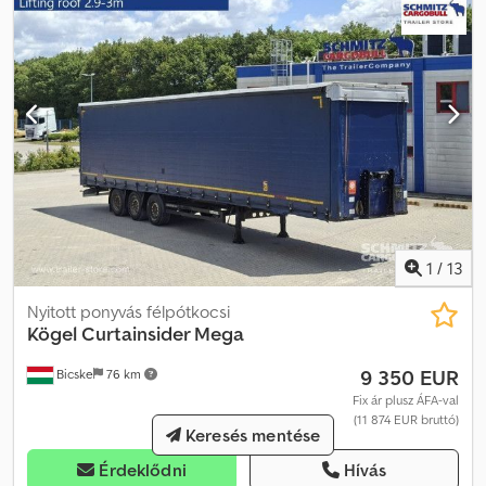
mm x 3 000 mm, Gumi méret: 385/55 R22.5, Raktér térfogata: 101 m³,
1. tengely: , 2. tengely: , 3. tengely: , önszintező felfüggesztés,
elektronikus fékrendszer (EBS), tolótető, 1x15 és 2x7 tűs
csatlakozó, antispray, emelhető tető (kézi): 2,9 m - 3,0 m,
ponyvarendszer. A weboldalunkon megtalálja az összes elérhető
jármű áttekintését. Finanszírozásra van szüksége? Egyedi
finanszírozási megoldásokat, teljes körű szervizszerződéseket és
telematikai szolgáltatásokat kínálunk. Személyesen is szívesen
adunk tanácsot. Cjdpfx Aaezkchpehorf
1
/
13
Nyitott ponyvás félpótkocsi
Kögel
Curtainsider Mega
9 350 EUR
Bicske
76 km
Fix ár plusz ÁFA-val
(11 874 EUR bruttó)
Keresés mentése
Érdeklődni
Hívás