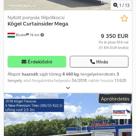
1
/
13
Nyitott ponyvás félpótkocsi
Kögel
Curtainsider Mega
9 350 EUR
Bicske
76 km
Fix ár plusz ÁFA-val
(11 874 EUR bruttó)
Érdeklődni
Hívás
Állapot:
használt
, saját tömeg:
6 460 kg
, tengelyelrendezés:
3
tengely
, első forgalomba helyezés:
04/2018
, raktér hossza:
13 620
mm
, rakodótér szélesség:
2 480 mm
, raktérmagasság:
3 000 mm
,
rakodótér térfogata:
101 m³
, abroncs méret:
385/55 R22,5
,
Apróhirdetés
Gyártási év:
2018
, Felszereltség:
ABS
, Saját tömeg: 6460 kg, DIN EN
12642 (XL kód) tanúsítvány, Raktér (Ho Sz Ma): 13 620 mm x 2 480
mm x 3 000 mm, Gumi méret: 385/55 R22.5, Raktér térfogata: 101 m³,
1. tengely: , 2. tengely: , 3. tengely: , önszintező felfüggesztés,
elektronikus fékrendszer (EBS), tolótető, 1x15 és 2x7 tűs
csatlakozó, antispray, emelhető tető (kézi): 2,9 m - 3,0 m,