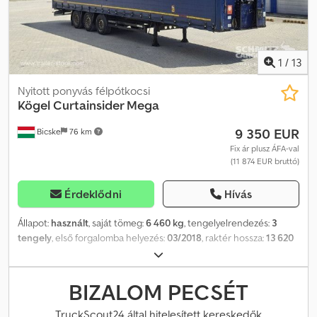
1
/
13
Nyitott ponyvás félpótkocsi
Kögel
Curtainsider Mega
9 350 EUR
Bicske
76 km
Fix ár plusz ÁFA-val
(11 874 EUR bruttó)
Érdeklődni
Hívás
Állapot:
használt
, saját tömeg:
6 460 kg
, tengelyelrendezés:
3
tengely
, első forgalomba helyezés:
03/2018
, raktér hossza:
13 620
mm
, rakodótér szélesség:
2 480 mm
, raktérmagasság:
3 000 mm
,
rakodótér térfogata:
101 m³
, abroncs méret:
385/55 R22,5
,
Gyártási év:
2018
, Felszereltség:
ABS
, Saját tömeg: 6460 kg, DIN EN
BIZALOM PECSÉT
12642 (XL kód) tanúsítvány, Raktér (Ho Sz Ma): 13 620 mm x 2 480
mm x 3 000 mm, Gumi méret: 385/55 R22.5, Raktér térfogata: 101 m³,
TruckScout24 által hitelesített kereskedők