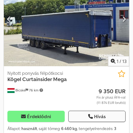
1
/
13
Nyitott ponyvás félpótkocsi
Kögel
Curtainsider Mega
9 350 EUR
Bicske
76 km
Fix ár plusz ÁFA-val
(11 874 EUR bruttó)
Érdeklődni
Hívás
Állapot:
használt
, saját tömeg:
6 460 kg
, tengelyelrendezés:
3