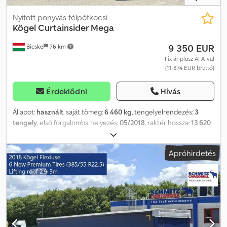
Nyitott ponyvás félpótkocsi
Kögel
Curtainsider Mega
9 350 EUR
Bicske
76 km
Fix ár plusz ÁFA-val
(11 874 EUR bruttó)
Érdeklődni
Hívás
Állapot:
használt
, saját tömeg:
6 460 kg
, tengelyelrendezés:
3
tengely
, első forgalomba helyezés:
05/2018
, raktér hossza:
13 620
mm
, rakodótér szélesség:
2 480 mm
, raktérmagasság:
3 000 mm
,
rakodótér térfogata:
101 m³
, abroncs méret:
385/55 R22,5
,
Apróhirdetés
Gyártási év:
2018
, Felszereltség:
ABS
, Saját tömeg: 6460 kg, DIN EN
12642 (XL kód) tanúsítvány, Raktér (Ho Sz Ma): 13 620 mm x 2 480
mm x 3 000 mm, Gumi méret: 385/55 R22.5, Raktér térfogata: 101 m³,
1. tengely: , 2. tengely: , 3. tengely: , önszintező felfüggesztés,
elektronikus fékrendszer (EBS), tolótető, 1x15 és 2x7 tűs
csatlakozó, antispray, emelhető tető (kézi): 2,9 m - 3,0 m,
ponyvarendszer. A weboldalunkon megtalálja az összes elérhető