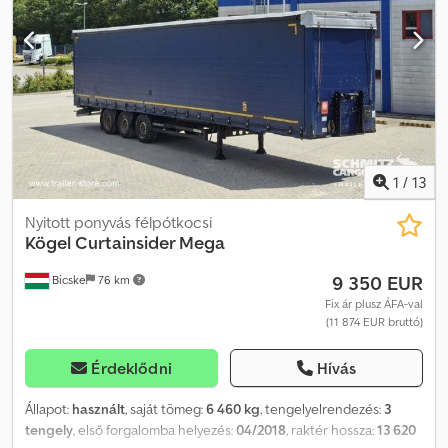
csatlakozó, antispray, emelhető tető (kézi): 2,9 m - 3,0 m,
ponyvarendszer. A weboldalunkon megtalálja az összes elérhető
jármű áttekintését. Finanszírozásra van szüksége? Egyedi
finanszírozási megoldásokat, teljes körű szervizszerződéseket és
telematikai szolgáltatásokat kínálunk. Személyesen is szívesen
adunk tanácsot. Crodpfxszn D D He Aahsf
1
/
13
Nyitott ponyvás félpótkocsi
Kögel
Curtainsider Mega
9 350 EUR
Bicske
76 km
Fix ár plusz ÁFA-val
(11 874 EUR bruttó)
Érdeklődni
Hívás
Állapot:
használt
, saját tömeg:
6 460 kg
, tengelyelrendezés:
3
tengely
, első forgalomba helyezés:
04/2018
, raktér hossza:
13 620