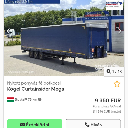
1
/
13
Nyitott ponyvás félpótkocsi
Kögel
Curtainsider Mega
9 350 EUR
Bicske
76 km
Fix ár plusz ÁFA-val
(11 874 EUR bruttó)
Érdeklődni
Hívás