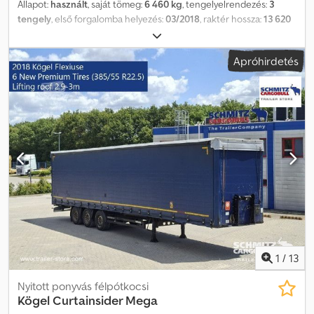
Állapot:
használt
, saját tömeg:
6 460 kg
, tengelyelrendezés:
3
tengely
, első forgalomba helyezés:
03/2018
, raktér hossza:
13 620
mm
, rakodótér szélesség:
2 480 mm
, raktérmagasság:
3 000 mm
,
rakodótér térfogata:
101 m³
, abroncs méret:
385/55 R22,5
,
Apróhirdetés
Gyártási év:
2018
, Felszereltség:
ABS
, Saját tömeg: 6460 kg, DIN EN
12642 (XL kód) tanúsítvány, Raktér (Ho Sz Ma): 13 620 mm x 2 480
mm x 3 000 mm, Gumi méret: 385/55 R22.5, Raktér térfogata: 101 m³,
1. tengely: , 2. tengely: , 3. tengely: , önszintező felfüggesztés,
elektronikus fékrendszer (EBS), tolótető, 1x15 és 2x7 tűs
csatlakozó, antispray, emelhető tető (kézi): 2,9 m - 3,0 m,
ponyvarendszer. A weboldalunkon megtalálja az összes elérhető
jármű áttekintését. Finanszírozásra van szüksége? Egyedi
finanszírozási megoldásokat, teljes körű szervizszerződéseket és
telematikai szolgáltatásokat kínálunk. Személyesen is szívesen
adunk tanácsot. Cedpfxjzn D A As Aaherf
1
/
13
Nyitott ponyvás félpótkocsi
Kögel
Curtainsider Mega