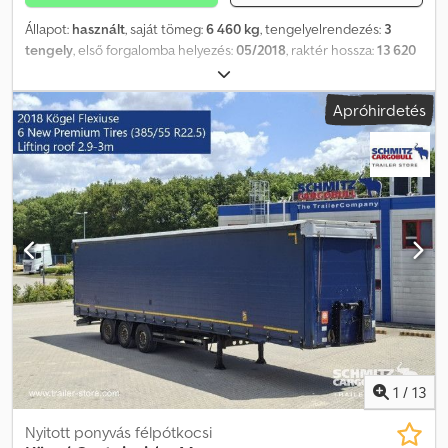
Állapot:
használt
, saját tömeg:
6 460 kg
, tengelyelrendezés:
3
tengely
, első forgalomba helyezés:
05/2018
, raktér hossza:
13 620
mm
, rakodótér szélesség:
2 480 mm
, raktérmagasság:
3 000 mm
,
rakodótér térfogata:
101 m³
, abroncs méret:
385/55 R22,5
,
Apróhirdetés
Gyártási év:
2018
, Felszereltség:
ABS
, Saját tömeg: 6460 kg, DIN EN
12642 (XL kód) tanúsítvány, Raktér (Ho Sz Ma): 13 620 mm x 2 480
mm x 3 000 mm, Gumi méret: 385/55 R22.5, Raktér térfogata: 101 m³,
1. tengely: , 2. tengely: , 3. tengely: , önszintező felfüggesztés,
elektronikus fékrendszer (EBS), tolótető, 1x15 és 2x7 tűs
csatlakozó, antispray, emelhető tető (kézi): 2,9 m - 3,0 m,
ponyvarendszer. A weboldalunkon megtalálja az összes elérhető
jármű áttekintését. Finanszírozásra van szüksége? Egyedi
finanszírozási megoldásokat, teljes körű szervizszerződéseket és
telematikai szolgáltatásokat kínálunk. Személyesen is szívesen
adunk tanácsot. Credpfx Aaezn D Dtshef
1
/
13
Nyitott ponyvás félpótkocsi