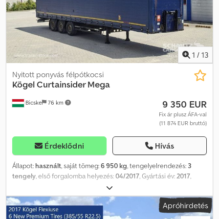
finanszírozási megoldásokat, teljes körű szervizszerződéseket és
telematikai szolgáltatásokat kínálunk. Személyesen is szívesen
adunk tanácsot. Cjdpfjznpb Rsx Aaherf
1
/
13
Nyitott ponyvás félpótkocsi
Kögel
Curtainsider Mega
9 350 EUR
Bicske
76 km
Fix ár plusz ÁFA-val
(11 874 EUR bruttó)
Érdeklődni
Hívás
Állapot:
használt
, saját tömeg:
6 950 kg
, tengelyelrendezés:
3
tengely
, első forgalomba helyezés:
04/2017
, Gyártási év:
2017
,
Saját tömeg: 6950 kg. Kérjük, tekintse meg weboldalunkon a
kínálatunkban szereplő összes járművet. Finanszírozásra van
Apróhirdetés
szüksége? Egyedi finanszírozási megoldásokat, teljes körű
szervizcsomagokat és távfelügyeleti szolgáltatásokat kínálunk.