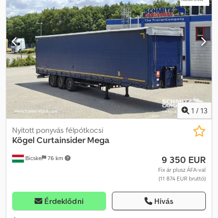
1. tengely: , 2. tengely: , 3. tengely: , önszintező felfüggesztés,
elektronikus fékrendszer (EBS), tolótető, 1x15 és 2x7 tűs
csatlakozó, antispray, emelhető tető (kézi): 2,9 m - 3,0 m,
ponyvarendszer. A weboldalunkon megtalálja az összes elérhető
jármű áttekintését. Finanszírozásra van szüksége? Egyedi
finanszírozási megoldásokat, teljes körű szervizszerződéseket és
telematikai szolgáltatásokat kínálunk. Személyesen is szívesen
adunk tanácsot. Credpfx Aaezn D D Tjhjf
1
/
13
Nyitott ponyvás félpótkocsi
Kögel
Curtainsider Mega
9 350 EUR
Bicske
76 km
Fix ár plusz ÁFA-val
(11 874 EUR bruttó)
Érdeklődni
Hívás