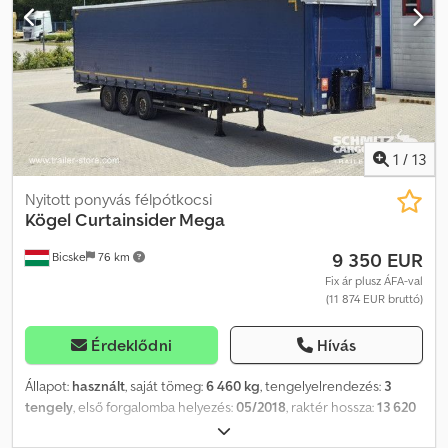
ponyvarendszer. A weboldalunkon megtalálja az összes elérhető
jármű áttekintését. Finanszírozásra van szüksége? Egyedi
finanszírozási megoldásokat, teljes körű szervizszerződéseket és
telematikai szolgáltatásokat kínálunk. Személyesen is szívesen
adunk tanácsot. Cjdsznpbkopfx Aaherf
1
/
13
Nyitott ponyvás félpótkocsi
Kögel
Curtainsider Mega
9 350 EUR
Bicske
76 km
Fix ár plusz ÁFA-val
(11 874 EUR bruttó)
Érdeklődni
Hívás
Állapot:
használt
, saját tömeg:
6 460 kg
, tengelyelrendezés:
3
tengely
, első forgalomba helyezés:
05/2018
, raktér hossza:
13 620
mm
, rakodótér szélesség:
2 480 mm
, raktérmagasság:
3 000 mm
,