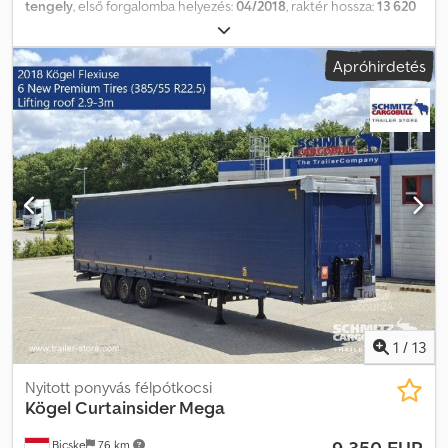
tengely
, első forgalomba helyezés:
04/2018
, raktér hossza:
13 620
mm
, rakodótér szélesség:
2 480 mm
, raktérmagasság:
3 000 mm
,
rakodótér térfogata:
101 m³
, abroncs méret:
385/55 R22,5
,
Apróhirdetés
Gyártási év:
2018
, Felszereltség:
ABS
, Saját tömeg: 6460 kg, DIN EN
12642 (XL kód) tanúsítvány, Raktér (Ho Sz Ma): 13 620 mm x 2 480
mm x 3 000 mm, Gumi méret: 385/55 R22.5, Raktér térfogata: 101 m³,
1. tengely: , 2. tengely: , 3. tengely: , önszintező felfüggesztés,
elektronikus fékrendszer (EBS), tolótető, 1x15 és 2x7 tűs
csatlakozó, antispray, emelhető tető (kézi): 2,9 m - 3,0 m,
ponyvarendszer. A weboldalunkon megtalálja az összes elérhető
jármű áttekintését. Finanszírozásra van szüksége? Egyedi
finanszírozási megoldásokat, teljes körű szervizszerződéseket és
telematikai szolgáltatásokat kínálunk. Személyesen is szívesen
adunk tanácsot. Cedpfx Aozn D Dgeaherf
1
/
13
Nyitott ponyvás félpótkocsi
Kögel
Curtainsider Mega
Bicske
76 km