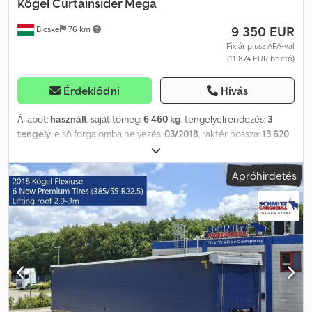
Kögel
Curtainsider Mega
9 350 EUR
Bicske
76 km
Fix ár plusz ÁFA-val
(11 874 EUR bruttó)
Érdeklődni
Hívás
Állapot:
használt
, saját tömeg:
6 460 kg
, tengelyelrendezés:
3
tengely
, első forgalomba helyezés:
03/2018
, raktér hossza:
13 620
mm
, rakodótér szélesség:
2 480 mm
, raktérmagasság:
3 000 mm
,
rakodótér térfogata:
101 m³
, abroncs méret:
385/55 R22,5
,
Apróhirdetés
Gyártási év:
2018
, Felszereltség:
ABS
, Saját tömeg: 6460 kg, DIN EN
12642 (XL kód) tanúsítvány, Raktér (Ho Sz Ma): 13 620 mm x 2 480
mm x 3 000 mm, Gumi méret: 385/55 R22.5, Raktér térfogata: 101 m³,
1. tengely: , 2. tengely: , 3. tengely: , önszintező felfüggesztés,
elektronikus fékrendszer (EBS), tolótető, 1x15 és 2x7 tűs
csatlakozó, antispray, emelhető tető (kézi): 2,9 m - 3,0 m,
ponyvarendszer. A weboldalunkon megtalálja az összes elérhető
jármű áttekintését. Finanszírozásra van szüksége? Egyedi
finanszírozási megoldásokat, teljes körű szervizszerződéseket és
telematikai szolgáltatásokat kínálunk. Személyesen is szívesen