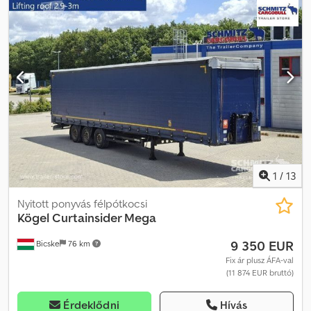
Szívesen nyújtunk személyes tanácsadást. Cjdpfxjzkmg Ao Aahorf
1
/
13
Nyitott ponyvás félpótkocsi
Kögel
Curtainsider Mega
9 350 EUR
Bicske
76 km
Fix ár plusz ÁFA-val
(11 874 EUR bruttó)
Érdeklődni
Hívás