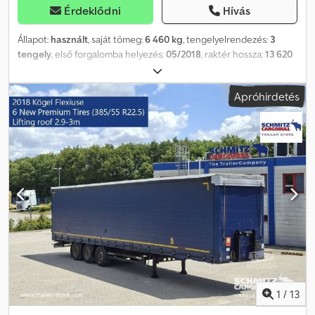
Érdeklődni
Hívás
Állapot:
használt
, saját tömeg:
6 460 kg
, tengelyelrendezés:
3
tengely
, első forgalomba helyezés:
05/2018
, raktér hossza:
13 620
mm
, rakodótér szélesség:
2 480 mm
, raktérmagasság:
3 000 mm
,
rakodótér térfogata:
101 m³
, abroncs méret:
385/55 R22,5
,
Apróhirdetés
Gyártási év:
2018
, Felszereltség:
ABS
, Saját tömeg: 6460 kg, DIN EN
12642 (XL kód) tanúsítvány, Raktér (Ho Sz Ma): 13 620 mm x 2 480
mm x 3 000 mm, Gumi méret: 385/55 R22.5, Raktér térfogata: 101 m³,
1. tengely: , 2. tengely: , 3. tengely: , önszintező felfüggesztés,
elektronikus fékrendszer (EBS), tolótető, 1x15 és 2x7 tűs
csatlakozó, antispray, emelhető tető (kézi): 2,9 m - 3,0 m,
ponyvarendszer. A weboldalunkon megtalálja az összes elérhető
jármű áttekintését. Finanszírozásra van szüksége? Egyedi
finanszírozási megoldásokat, teljes körű szervizszerződéseket és
telematikai szolgáltatásokat kínálunk. Személyesen is szívesen
adunk tanácsot. Cedpfx Aaeznpa Hehjrf
1
/
13