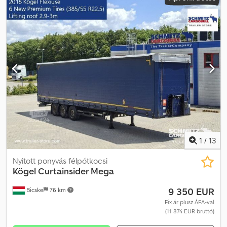
12642 (XL kód) tanúsítvány, Raktér (Ho Sz Ma): 13 620 mm x 2 480
mm x 3 000 mm, Gumi méret: 385/55 R22.5, Raktér térfogata: 101 m³,
1. tengely: , 2. tengely: , 3. tengely: , önszintező felfüggesztés,
elektronikus fékrendszer (EBS), tolótető, 1x15 és 2x7 tűs
csatlakozó, antispray, emelhető tető (kézi): 2,9 m - 3,0 m,
ponyvarendszer. A weboldalunkon megtalálja az összes elérhető
jármű áttekintését. Finanszírozásra van szüksége? Egyedi
finanszírozási megoldásokat, teljes körű szervizszerződéseket és
telematikai szolgáltatásokat kínálunk. Személyesen is szívesen
adunk tanácsot. Crsdpfxeznpbde Aahjf
1
/
13
Nyitott ponyvás félpótkocsi
Kögel
Curtainsider Mega
9 350 EUR
Bicske
76 km
Fix ár plusz ÁFA-val
(11 874 EUR bruttó)