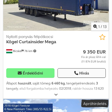
1
/
13
Nyitott ponyvás félpótkocsi
Kögel
Curtainsider Mega
9 350 EUR
Bicske
76 km
Fix ár plusz ÁFA-val
(11 874 EUR bruttó)
Érdeklődni
Hívás
Állapot:
használt
, saját tömeg:
6 460 kg
, tengelyelrendezés:
3
tengely
, első forgalomba helyezés:
02/2018
, raktér hossza:
13 620
mm
, rakodótér szélesség:
2 480 mm
, raktérmagasság:
3 000 mm
,
rakodótér térfogata:
101 m³
, abroncs méret:
385/55 R22,5
,
Apróhirdetés
Gyártási év:
2018
, Felszereltség:
ABS
, Saját tömeg: 6460 kg, DIN EN
12642 (XL kód) tanúsítvány, Raktér (Ho Sz Ma): 13 620 mm x 2 480