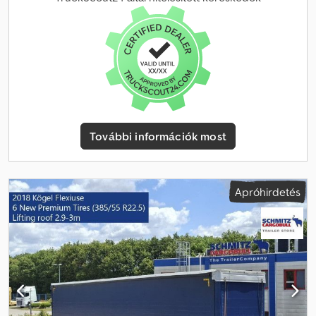
1. tengely: , 2. tengely: , 3. tengely: , önszintező felfüggesztés,
elektronikus fékrendszer (EBS), tolótető, 1x15 és 2x7 tűs
csatlakozó, antispray, emelhető tető (kézi): 2,9 m - 3,0 m,
ponyvarendszer. A weboldalunkon megtalálja az összes elérhető
jármű áttekintését. Finanszírozásra van szüksége? Egyedi
finanszírozási megoldásokat, teljes körű szervizszerződéseket és
telematikai szolgáltatásokat kínálunk. Személyesen is szívesen
adunk tanácsot. Credpfx Ajzkch Neahef
További információk most
Apróhirdetés