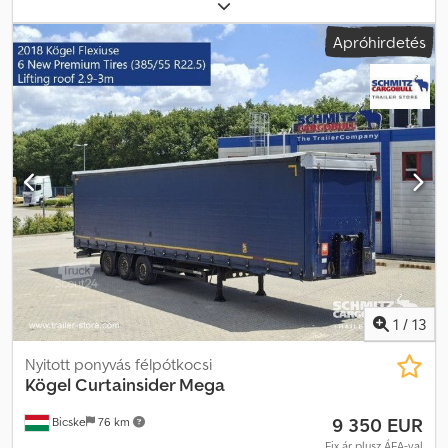
mm
, rakodótér szélesség:
2 480 mm
, raktérmagasság:
3 000 mm
,
rakodótér térfogata:
101 m³
, abroncs méret:
385/55 R22,5
,
Apróhirdetés
Gyártási év:
2018
, Felszereltség:
ABS
, Saját tömeg: 6460 kg, DIN EN
12642 (XL kód) tanúsítvány, Raktér (Ho Sz Ma): 13 620 mm x 2 480
mm x 3 000 mm, Gumi méret: 385/55 R22.5, Raktér térfogata: 101 m³,
1. tengely: , 2. tengely: , 3. tengely: , önszintező felfüggesztés,
elektronikus fékrendszer (EBS), tolótető, 1x15 és 2x7 tűs
csatlakozó, antispray, emelhető tető (kézi): 2,9 m - 3,0 m,
ponyvarendszer. A weboldalunkon megtalálja az összes elérhető
jármű áttekintését. Finanszírozásra van szüksége? Egyedi
finanszírozási megoldásokat, teljes körű szervizszerződéseket és
telematikai szolgáltatásokat kínálunk. Személyesen is szívesen
adunk tanácsot. Cedpfx Ajznpa Tjahjrf
1
/
13
Nyitott ponyvás félpótkocsi
Kögel
Curtainsider Mega
9 350 EUR
Bicske
76 km
Fix ár plusz ÁFA-val