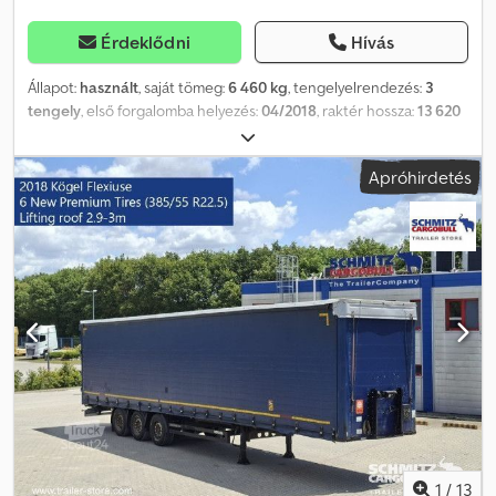
Érdeklődni
Hívás
Állapot:
használt
, saját tömeg:
6 460 kg
, tengelyelrendezés:
3
tengely
, első forgalomba helyezés:
04/2018
, raktér hossza:
13 620
mm
, rakodótér szélesség:
2 480 mm
, raktérmagasság:
3 000 mm
,
rakodótér térfogata:
101 m³
, abroncs méret:
385/55 R22,5
,
Apróhirdetés
Gyártási év:
2018
, Felszereltség:
ABS
, Saját tömeg: 6460 kg, DIN EN
12642 (XL kód) tanúsítvány, Raktér (Ho Sz Ma): 13 620 mm x 2 480
mm x 3 000 mm, Gumi méret: 385/55 R22.5, Raktér térfogata: 101 m³,
1. tengely: , 2. tengely: , 3. tengely: , önszintező felfüggesztés,
elektronikus fékrendszer (EBS), tolótető, 1x15 és 2x7 tűs
csatlakozó, antispray, emelhető tető (kézi): 2,9 m - 3,0 m,
ponyvarendszer. A weboldalunkon megtalálja az összes elérhető
jármű áttekintését. Finanszírozásra van szüksége? Egyedi
finanszírozási megoldásokat, teljes körű szervizszerződéseket és
telematikai szolgáltatásokat kínálunk. Személyesen is szívesen
adunk tanácsot. Crjdpfx Aoznpb Deahof
1
/
13