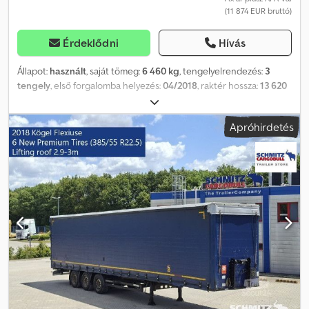
(11 874 EUR bruttó)
Érdeklődni
Hívás
Állapot:
használt
, saját tömeg:
6 460 kg
, tengelyelrendezés:
3
tengely
, első forgalomba helyezés:
04/2018
, raktér hossza:
13 620
mm
, rakodótér szélesség:
2 480 mm
, raktérmagasság:
3 000 mm
,
rakodótér térfogata:
101 m³
, abroncs méret:
385/55 R22,5
,
Apróhirdetés
Gyártási év:
2018
, Felszereltség:
ABS
, Saját tömeg: 6460 kg, DIN EN
12642 (XL kód) tanúsítvány, Raktér (Ho Sz Ma): 13 620 mm x 2 480
mm x 3 000 mm, Gumi méret: 385/55 R22.5, Raktér térfogata: 101 m³,
1. tengely: , 2. tengely: , 3. tengely: , önszintező felfüggesztés,
elektronikus fékrendszer (EBS), tolótető, 1x15 és 2x7 tűs
csatlakozó, antispray, emelhető tető (kézi): 2,9 m - 3,0 m,
ponyvarendszer. A weboldalunkon megtalálja az összes elérhető
jármű áttekintését. Finanszírozásra van szüksége? Egyedi
finanszírozási megoldásokat, teljes körű szervizszerződéseket és
telematikai szolgáltatásokat kínálunk. Személyesen is szívesen
adunk tanácsot. Crodpfoznpbqsx Aahsf