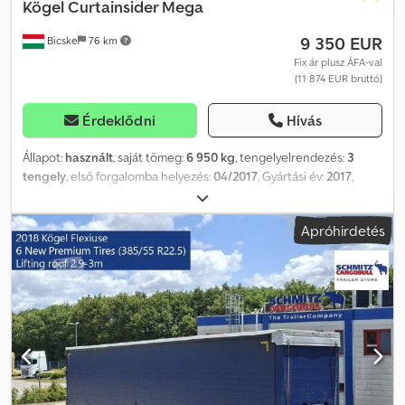
Kögel
Curtainsider Mega
9 350 EUR
Bicske
76 km
Fix ár plusz ÁFA-val
(11 874 EUR bruttó)
Érdeklődni
Hívás
Állapot:
használt
, saját tömeg:
6 950 kg
, tengelyelrendezés:
3
tengely
, első forgalomba helyezés:
04/2017
, Gyártási év:
2017
,
Saját tömeg: 6950 kg. Kérjük, tekintse meg weboldalunkon a
kínálatunkba tartozó összes jármű listáját. Finanszírozásra van
Apróhirdetés
szüksége? Személyre szabott finanszírozási megoldásokat, teljes
körű szervizcsomagokat és telematikai szolgáltatásokat kínálunk.
Szívesen állunk rendelkezésére személyes tanácsadással. Cjdpfx
Aaszkmgvjhsrf