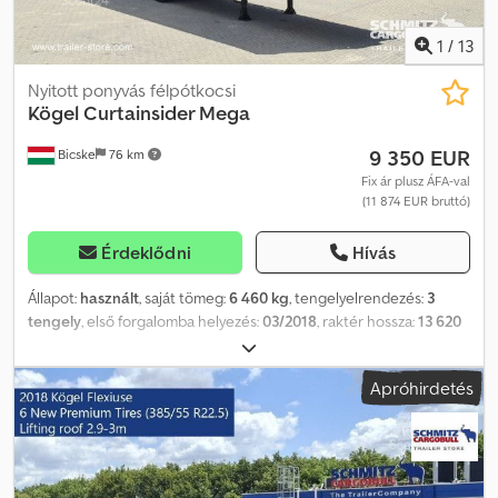
1
/
13
Nyitott ponyvás félpótkocsi
Kögel
Curtainsider Mega
9 350 EUR
Bicske
76 km
Fix ár plusz ÁFA-val
(11 874 EUR bruttó)
Érdeklődni
Hívás
Állapot:
használt
, saját tömeg:
6 460 kg
, tengelyelrendezés:
3
tengely
, első forgalomba helyezés:
03/2018
, raktér hossza:
13 620
mm
, rakodótér szélesség:
2 480 mm
, raktérmagasság:
3 000 mm
,
rakodótér térfogata:
101 m³
, abroncs méret:
385/55 R22,5
,
Apróhirdetés
Gyártási év:
2018
, Felszereltség:
ABS
, Saját tömeg: 6460 kg, DIN EN
12642 (XL kód) tanúsítvány, Raktér (Ho Sz Ma): 13 620 mm x 2 480
mm x 3 000 mm, Gumi méret: 385/55 R22.5, Raktér térfogata: 101 m³,
1. tengely: , 2. tengely: , 3. tengely: , önszintező felfüggesztés,
elektronikus fékrendszer (EBS), tolótető, 1x15 és 2x7 tűs