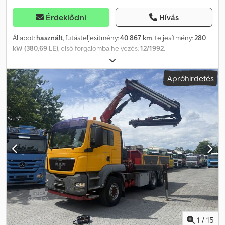
Érdeklődni
Hívás
Állapot:
használt
, futásteljesítmény:
40 867 km
, teljesítmény:
280
kW (380,69 LE)
, első forgalomba helyezés:
12/1992
,
üzemanyagtípus:
dízel
, össztömeg:
16 000 kg
, tengelyelrendezés:
2 tengely
, szín:
piros
, hajtástípus:
mechanikai
, * Tűzoltó forgólétra
Apróhirdetés
* 3 ülés * Félautomata váltó * 100 km/h * CD rádió Crsdoxy
Egyepfx Ai Aof * Laprugós felfüggesztés ----Belső járműszám:
11547-----A hibákért és köztes eladásokért fenntartjuk a jogot
WhatsApp-támogatás elérhető! Ha kérdése van a járművel
kapcsolatban vagy további információra van szüksége, írjon
nekünk kényelmesen WhatsApp-on Whatsapp Whatsapp
1
/
15