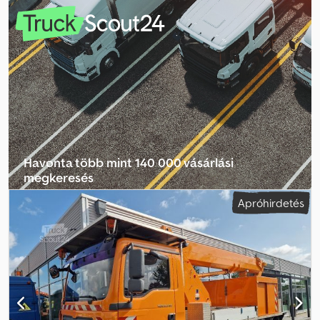
automata
, kibocsátási osztály:
Euro 6
, Gyártási év:
2021
,
Felszereltség:
ABS
,
Havonta több mint 140 000 vásárlási
megkeresés
Apróhirdetés
Válassza ki a kereskedői csomagot