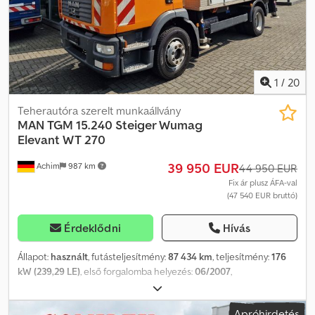
1
/
20
Teherautóra szerelt munkaállvány
MAN
TGM 15.240 Steiger Wumag
Elevant WT 270
39 950 EUR
Achim
987 km
44 950 EUR
Fix ár plusz ÁFA-val
(47 540 EUR bruttó)
Érdeklődni
Hívás
Állapot:
használt
, futásteljesítmény:
87 434 km
, teljesítmény:
176
kW (239,29 LE)
, első forgalomba helyezés:
06/2007
,
üzemanyagtípus:
dízel
, össztömeg:
15 000 kg
, tengelyelrendezés:
2 tengely
, következő vizsga (TÜV):
10/2026
, szín:
narancssárga
,
Apróhirdetés