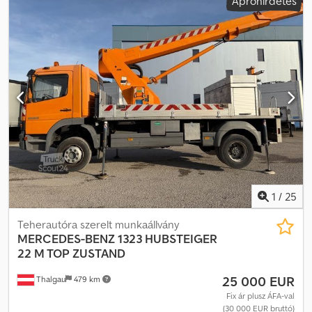
Apróhirdetés
1
/
25
Teherautóra szerelt munkaállvány
MERCEDES-BENZ
1323 HUBSTEIGER
22 M TOP ZUSTAND
25 000 EUR
Thalgau
479 km
Fix ár plusz ÁFA-val
(30 000 EUR bruttó)