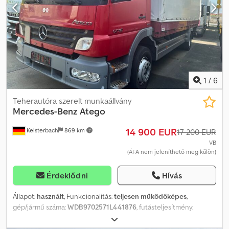
lízingben szívesen segítünk! EU-s értékesítés: nettó ár, céges
iratok és adószám bemutatása ellenében ÁFA-kaució 2000 €
Szolgáltatásaink Önnek: Crsdpfxoytl Iro Ai Asf - Vámrendszám -
Export papírok és EUR1 - Világszintű szállítás - Szálláslehetőségek
- Transzfer München repülőtérről vagy Passau vasútállomásról
1
/
6
Teherautóra szerelt munkaállvány
Mercedes-Benz
Atego
14 900 EUR
Kelsterbach
869 km
17 200 EUR
VB
(ÁFA nem jeleníthető meg külön)
Érdeklődni
Hívás
Állapot:
használt
, Funkcionalitás:
teljesen működőképes
,
gép/jármű száma:
WDB9702571L441876
, futásteljesítmény:
432 416 km
, teljesítmény:
130 kW (176,75 LE)
, első forgalomba
helyezés:
01/2009
, üzemanyagtípus:
dízel
, össztömeg:
13 000 kg
,