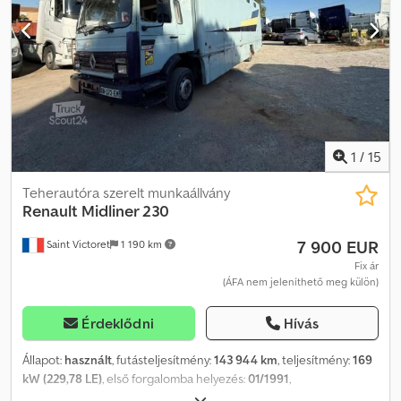
Aláfutásgátló> Codsyzu Ifopfx Ai Aerf Szerszámosláda>
Gumiabroncs elöl:15 mm hátul: 13 mm Tengelytáv 3600 mm 7 lapos
laprugózás Jó állapot!!! Extra felszereltség * Emelőkosár
teherbírása 265 kg Ruthmann hidraulikus emelőkosár> Alumínium
könnyített lemez platform * További képek/videó WhatsApp-on
1
/
15
Teherautóra szerelt munkaállvány
Renault
Midliner 230
7 900 EUR
Saint Victoret
1 190 km
Fix ár
(ÁFA nem jeleníthető meg külön)
Érdeklődni
Hívás
Állapot:
használt
, futásteljesítmény:
143 944 km
, teljesítmény:
169
kW (229,78 LE)
, első forgalomba helyezés:
01/1991
,
üzemanyagtípus:
dízel
, össztömeg:
10 000 kg
, abroncs méret:
-
,