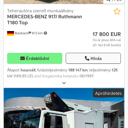
Teherautóra szerelt munkaállvány
MERCEDES-BENZ
917/ Ruthmann
T180 Top
17 800 EUR
Butzbach
872 km
Fix ár plusz ÁFA-val
(21 182 EUR bruttó)
Érdeklődni
Hívás
Állapot:
használt
, futásteljesítmény:
188 147 km
, teljesítmény:
125
kW (169,95 LE)
, első forgalomba helyezés:
06/1997
,
üzemanyagtípus:
dízel
, össztömeg:
9 200 kg
, tengelyelrendezés:
2
tengely
, hajtástípus:
mechanikai
, kibocsátási osztály:
euro2
,
Apróhirdetés
Gyártási év:
1997
, WhatsApp: _____ Mercedes Benz 917 / Ruthmann
T180 Top ? Gyártó: Mercedes Benz ? Típus: 917 ?
Futásteljesítmény: 188147 km ? Első forgalomba helyezés:
1997.06.04. ? Teljesítmény: 125 kW / 169 LE ? Váltó: Manuális váltó ?
Tengelyelrendezés: 4x2 ? Klíma ? Felépítmény: Anton Ruthmann T
180 top ? Munkamagasság: 18,4 m ? 1 kihúzható szakasz ? 4-pontos