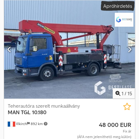
fehér
, hajtástípus:
mechanikai
, * Steyr 91.170 4x2 * Emelőkosár 25
Apróhirdetés
méterig * Kézi sebességváltó * Teljes laprugós felfüggesztés *
Alvázszám: 8910841394 * Motortípus: 612603313 * Teljesítmény: 92
kW * Hengerűrtartalom: 6 595 ccm * Saját tömeg: 13 795 kg *
Össztömeg: 16 000 kg * Tengelytáv: 5 600 mm * Gépjármű hossza:
11 700 mm * Gépjármű szélessége: 2 500 mm * Gépjármű
magassága: 3 450 mm Codpfx Ajkq Ap Eoi Ajrf * Gumiabroncs: 11 R
22,5 * Különbözeti adózás * Minden adat garancia nélkül
Tel./WhatsApp:
1
/
15
Teherautóra szerelt munkaállvány
MAN
TGL 10.180
48 000 EUR
Illkirch
892 km
Fix ár
(ÁFA nem jeleníthető meg külön)