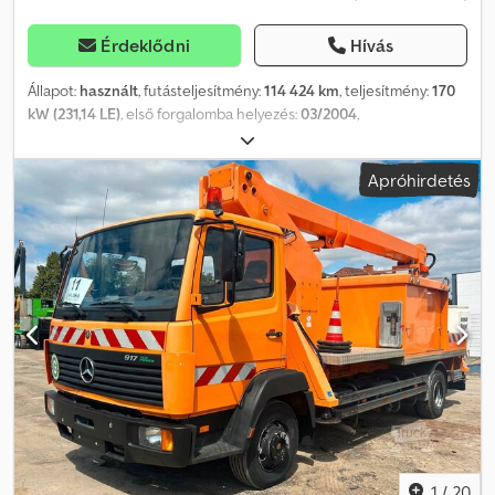
Érdeklődni
Hívás
Állapot:
használt
, futásteljesítmény:
114 424 km
, teljesítmény:
170
kW (231,14 LE)
, első forgalomba helyezés:
03/2004
,
üzemanyagtípus:
dízel
, össztömeg:
13 500 kg
, tengelyelrendezés:
2 tengely
, szín:
narancssárga
, hajtástípus:
mechanikai
,
Apróhirdetés
kibocsátási osztály:
Euro 3
, Gyártási év:
2004
, Felszereltség:
ABS,
daru, légkondicionálás
, Szigetelt lemez, 22 m lemez Cjdpfx Aieyd
Tdve Aerf
1
/
20