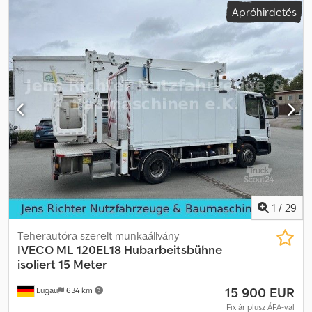
Apróhirdetés
Gyártási év:
2009
, Jó állapot Crjdpeyhzf Tefx Ai Aof Friss TÜV és
ASU
1
/
29
Teherautóra szerelt munkaállvány
IVECO
ML 120EL18 Hubarbeitsbühne
isoliert 15 Meter
15 900 EUR
Lugau
634 km
Fix ár plusz ÁFA-val