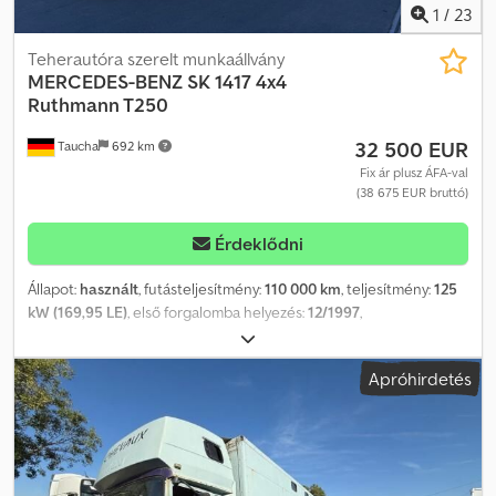
felszereltségről kérjük, hívjon minket! A hibákért és közbeni
1
/
23
értékesítésért felelősséget nem vállalunk!
Teherautóra szerelt munkaállvány
MERCEDES-BENZ
SK 1417 4x4
Ruthmann T250
32 500 EUR
Taucha
692 km
Fix ár plusz ÁFA-val
(38 675 EUR bruttó)
Érdeklődni
Állapot:
használt
, futásteljesítmény:
110 000 km
, teljesítmény:
125
kW (169,95 LE)
, első forgalomba helyezés:
12/1997
,
üzemanyagtípus:
dízel
, össztömeg:
14 000 kg
, tengelyelrendezés:
2 tengely
, szín:
sárga
, hajtástípus:
mechanikai
, kibocsátási osztály:
Apróhirdetés
Euro 3
, Felszereltség:
ABS
, Ruthmann Steiger T250 ABS> Erősített
akkumulátor> Tetőablak> EURO 3> Vezetői komfort csomag>
Rugózott vezetőülés> Tűzoltó készülék> Fényszóró-magasság
állítás> M-fülke> Oldalra kihúzható támaszok> Oldalsó
fényvisszaverők> Oldalsó tárolórekeszek> Biztosítéktábla>