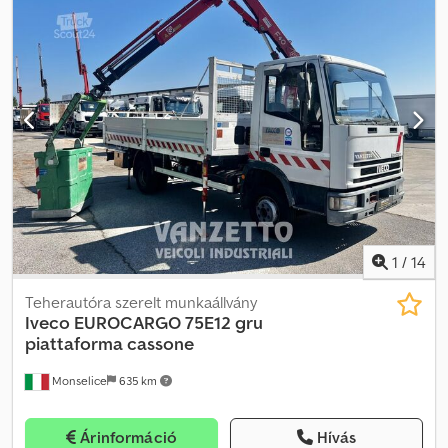
4x2 * Emelőkosaras munkagép - teherautóra szerelt munkaállvány
* 15 000 km * Üzemóra: 1 465 h * 6 hengeres soros dízelmotor *
Lökettérfogat: 6 871 cm³ * Teljesítmény: 198 kW (270 LE) * Kézi
sebességváltó * Ülőhely: 3 fő * Teljes laprugós felfüggesztés *
Munkaállvány emelőkosárral * 4 hidraulikus kitámasztó * Típus:
DLK 23-12 * Mentési magasság: 23 m * Névleges kinyúlás: 12 m *
Létra hossza: kb. 30 m (kitolva) * Személyzet: 1/2 vagy 1/8 alváz
függvényében * Saját tömeg: kb. 15 000–16 000 kg *
Megengedett össztömeg: ~16 000 kg * Kosár teherbírása:
általában 270 kg * (3 fő + felszerelés) * Kitámasztási szélesség: kb.
5,3 m – 5,8 m * Szállítási magasság (menetre kész): kb. 3,2 m *
Szállítási hossz: kb. 10 m * TÜV vizsgával * Gyártási év: 1995
1
/
14
Teherautóra szerelt munkaállvány
Iveco
EUROCARGO 75E12 gru
piattaforma cassone
Monselice
635 km
Árinformáció
Hívás