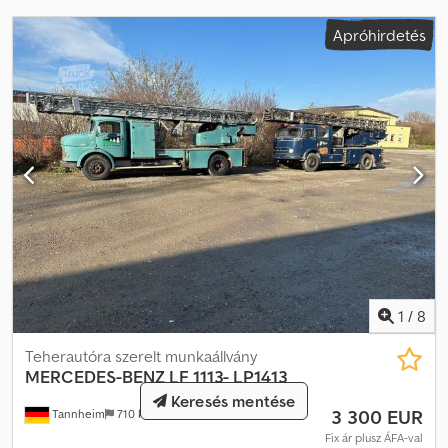
platós, vontató, pótkocsi, önjáró, félpótkocsi, alváz, Stralis 310, 330,
420, 450, 460, 480, 500, Eurocargo 75, 80, 90, 100, 120, 140, 150, 160,
Apróhirdetés
180, 190, Eurostar, Eurotech, Eurotek, Turbostar, Cursor,
mozgópadlós, daru, felépítmény, ponyvás, hulladékszállító, Farid
kompresszor, tartály, kád, használt, Olaszország, Monselice,
Solesino, Padova, Veneto, eladó ipari haszongépjárművek,
kereskedelmi járművek eladók.
1
/
8
Teherautóra szerelt munkaállvány
MERCEDES-BENZ
LF 1113- LP1413
Keresés mentése
3 300 EUR
Tannheim
710 km
Fix ár plusz ÁFA-val