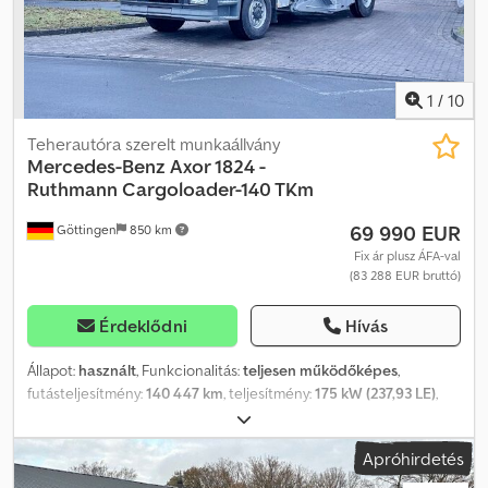
időpont egyeztetése szükséges - * Kapcsolattartó: Andreas Vogel
úr * Az interneten megadott adatok nem kötelező érvényű
leírások. * Nem minősülnek garantált tulajdonságoknak. * Az eladó
nem vállal felelősséget gépelési vagy adatátviteli hibákért. *
Változtatások, tévedések és előzetes eladás jogát fenntartjuk.
1
/
10
Teherautóra szerelt munkaállvány
Mercedes-Benz
Axor 1824 -
Ruthmann Cargoloader-140 TKm
69 990 EUR
Göttingen
850 km
Fix ár plusz ÁFA-val
(83 288 EUR bruttó)
Érdeklődni
Hívás
Állapot:
használt
, Funkcionalitás:
teljesen működőképes
,
futásteljesítmény:
140 447 km
, teljesítmény:
175 kW (237,93 LE)
,
első forgalomba helyezés:
07/2018
, saját tömeg:
7 430 kg
,
maximális teherbírás:
4 485 kg
, össztömeg:
11 990 kg
,
Apróhirdetés
tengelyelrendezés:
1 tengely
, tengelytáv:
4 900 mm
, szín:
szürke
,
hajtástípus:
mechanikai
, sebességek száma:
6
, felfüggesztés:
acél
,