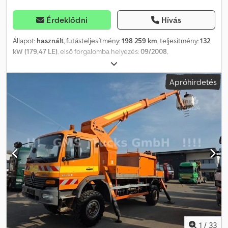
Érdeklődni
Hívás
Állapot:
használt
, futásteljesítmény:
198 259 km
, teljesítmény:
132
kW (179,47 LE)
, első forgalomba helyezés:
09/2008
,
üzemanyagtípus:
dízel
, össztömeg:
10 000 kg
, abroncs méret:
-
,
tengelyelrendezés:
4x2
, fékek:
motorfék
, hajtástípus:
mechanikai
,
Apróhirdetés
kibocsátási osztály:
Euro 5
, Gyártási év:
2008
, Felszereltség:
ABS
,
Hivatkozási szám: 260418 ===== MAN TGL10.180 / PALFINGER
TKA28 ===== Hivatkozási szám: 260418 | Származási hely:
Franciaország | CE tanúsítvány Típus: Kosaras emelő Márka: MAN /
PALFINGER Modell: TGL10.180 / TKA28 Évjárat: Üzemórák: 6551 óra
Futásteljesítmény: 198 259 km Váltó: Mechanikus Teljesítmény: 180
LE ????? Felszerelések ????? + PALFINGER TKA 28 kosár +
Maximális személyek száma: 3 + 60 kg + Magasság: 28 m + Kitolás:
20 m + A 2. számú karcsapágy cseréje szükséges ????? Praktikus
információk ????? > Az ár adó nélkül értendő. > Szállítás felár
ellenében lehetséges. > További képek és információk
weboldalunkon találhatók. > Megtekintés előzetes egyeztetés
alapján. ????? Ki vagyunk mi? Crodpozkbvfsfx Ai Asf ?????
GESTLEASE ING. 17 Route d'Eschau - 67400 ILLKIRCH-
1
/
33