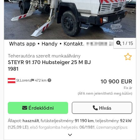
29426
1
/
15
Teherautóra szerelt munkaállvány
STEYR
91 .170 Hubsteiger 25 M BJ
1981
10 900 EUR
St.Lorenz
472 km
Fix ár
(ÁFA nem jeleníthető meg külön)
Érdeklődni
Hívás
Állapot:
használt
, futásteljesítmény:
91 190 km
, teljesítmény:
92 kW
(125,09 LE)
, első forgalomba helyezés:
06/1981
, üzemanyagtípus:
dízel
, össztömeg:
16 000 kg
, tengelyelrendezés:
2 tengely
, szín: