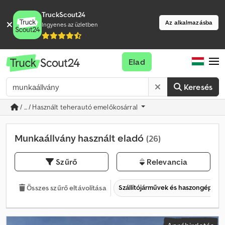
TruckScout24
Az alkalmazásba
Ingyenes az üzletben
Elad
Keresés
/ ... / Használt teherautó emelőkosárral
Munkaállvány használt eladó
(26)
Szűrő
Relevancia
Szállítójárművek és haszongépjár
Összes szűrő eltávolítása