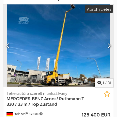
tengelyelrendezés:
4x2
, hajtástípus:
mechanikai
, kibocsátási
Apróhirdetés
osztály:
euro2
, Gyártási év:
1991
, Chauveau márkájú teherautó: Jól
indul, menet közben is megfelelően működik, de a motor füstöl.
Szállítási idő (napokban): 1 Teljesítmény: 231 LE (DIN) Teljesítmény:
169 kW Adóteljesítmény: 17 LE Csdpfx Ajzkv Ivji Aerf
1
/
31
Teherautóra szerelt munkaállvány
MERCEDES-BENZ
Arocs/ Ruthmann T
330 / 33 m / Top Zustand
125 400 EUR
Steinach
549 km