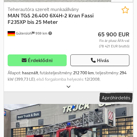
Teherautóra szerelt munkaállvány
MAN
TGS 26.400 6X4H-2 Kran Fassi
F235XP bis 25 Meter
65 900 EUR
Gütersloh
959 km
Fix ár plusz ÁFA-val
(78 421 EUR bruttó)
Érdeklődni
Hívás
Állapot:
használt
, futásteljesítmény:
212 700 km
, teljesítmény:
294
kW (399,73 LE)
, első forgalomba helyezés:
12/2008
,
üzemanyagtípus:
dízel
, saját tömeg:
14 450 kg
, maximális
teherbírás:
11 550 kg
, össztömeg:
26 000 kg
, tengelyelrendezés:
Apróhirdetés
6x4
, tengelytáv:
3 900 mm
, üzemanyag:
dízel
, fékek:
motorfék
, szín:
sárga
, vezetőfülke:
alvófülke
, hajtástípus:
mechanikai
, kibocsátási
osztály:
Euro 4
, felfüggesztés:
acél-levegő
, raktér hossza:
4 600
mm
, raktérmagasság:
600 mm
, Felszereltség:
ABS, alacsony
zajszint, daru, differenciálzár, fedélzeti számítógép,
koromszűrő, légkondicionálás, tempomat, utánfutó vonófej,
összkerékhajtás
, MAN TGS 26.400 6X4H-2 BL platós/billentős