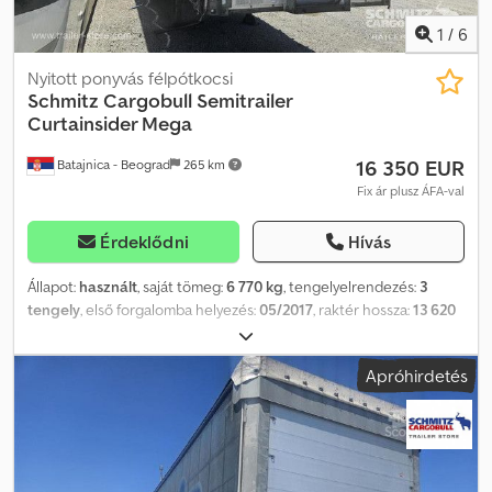
1
/
6
Nyitott ponyvás félpótkocsi
Schmitz Cargobull
Semitrailer
Curtainsider Mega
16 350 EUR
Batajnica - Beograd
265 km
Fix ár plusz ÁFA-val
Érdeklődni
Hívás
Állapot:
használt
, saját tömeg:
6 770 kg
, tengelyelrendezés:
3
tengely
, első forgalomba helyezés:
05/2017
, raktér hossza:
13 620
mm
, rakodótér szélesség:
2 480 mm
, raktérmagasság:
3 000 mm
,
rakodótér térfogata:
101 m³
, felfüggesztés:
levegő
, abroncs méret:
Apróhirdetés
385/55 R22,5
, szín:
ezüst
, Gyártási év:
2017
, Felszereltség:
ABS
,
Önsúly: 6 770 kg, DIN EN 12642 (XL kód) tanúsítvány, Raktér (H S M):
13 620 mm x 2 480 mm x 3 000 mm. Gumiabroncs méret: 385/55
R22.5, Raktérfogat: 101 m³, 1. tengely: , 2. tengely: , 3. tengely: ,
Légrugózás, Aláfutásgátló, Elektronikus fékrendszer (EBS),