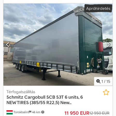
Afwef - Hátsó ajtók = További információk = Bruttó tömeg: 8.434
Apróhirdetés
kg Hasznos teher: 24.570 kg TELJES ÖSSZTÖMEG: 33.000 kg
1
/
15
Térfogatszállítás
Schmitz Cargobull
SCB S3T 6 units, 6
NEW TIRES (385/55 R22,5) New...
11 950 EUR
Torokbalint
46 km
12 950 EUR