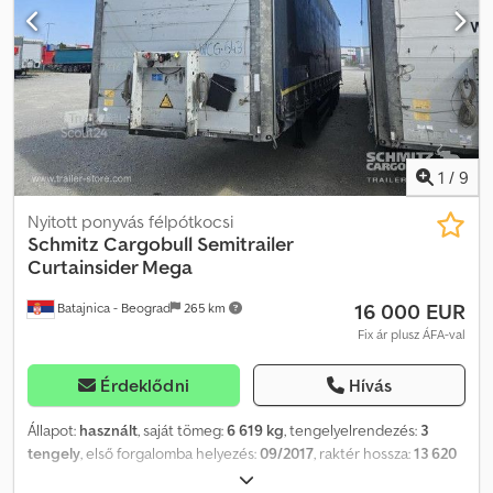
Rögzített futómű, Csúszó tető, Csatlakozóaljzat 1x15- és 2x7-
pólyusú, Antisprey védelem, Vámzárak, Emelőtető (hidraulikus).
Crsdpfx Afezrqffswjf
1
/
9
Nyitott ponyvás félpótkocsi
Schmitz Cargobull
Semitrailer
Curtainsider Mega
16 000 EUR
Batajnica - Beograd
265 km
Fix ár plusz ÁFA-val
Érdeklődni
Hívás
Állapot:
használt
, saját tömeg:
6 619 kg
, tengelyelrendezés:
3
tengely
, első forgalomba helyezés:
09/2017
, raktér hossza:
13 620
mm
, rakodótér szélesség:
2 480 mm
, raktérmagasság:
3 000 mm
,