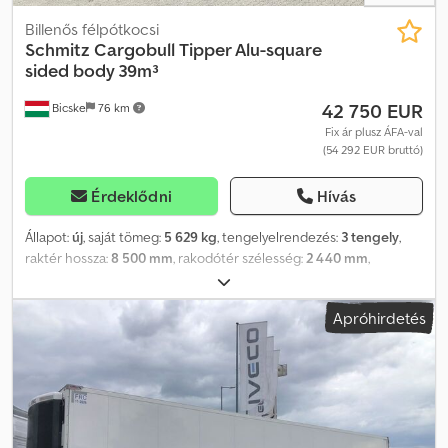
Billenős félpótkocsi
Schmitz Cargobull
Tipper Alu-square
sided body 39m³
42 750 EUR
Bicske
76 km
Fix ár plusz ÁFA-val
(54 292 EUR bruttó)
Érdeklődni
Hívás
Állapot:
új
, saját tömeg:
5 629 kg
, tengelyelrendezés:
3 tengely
,
raktér hossza:
8 500 mm
, rakodótér szélesség:
2 440 mm
,
raktérmagasság:
1 900 mm
, rakodótér térfogata:
39 m³
,
felfüggesztés:
levegő
, abroncs méret:
385/65 R22,5
, Gyártási év:
Apróhirdetés
2026
, Felszereltség:
ABS
, Saját tömeg: 5 629 kg, Rakodótér (H x Sz
x M): 8 500 mm x 2 440 mm x 1 900 mm, Gumiabroncs méret:
385/65 R22.5, Rakodótér térfogat: 39 m³, 1. tengely: , 2. tengely: , 3.
tengely: , Légrugózás, Hátsó aláfutásgátló, Első emelőtengely,
Billenő hidraulika, Elektronikus fékrendszer (EBS), Lengőlapát,
Iszaptömített felépítmény, Tető rolós ponyva, Hidraulikus henger
(alacsony nyomású): Hyva, 170 bar, 1x15 és 2x7 pólusú csatlakozó,