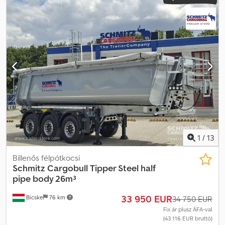
1
/
13
Billenős félpótkocsi
Schmitz Cargobull
Tipper Steel half
pipe body 26m³
33 950 EUR
Bicske
76 km
34 750 EUR
Fix ár plusz ÁFA-val
(43 116 EUR bruttó)