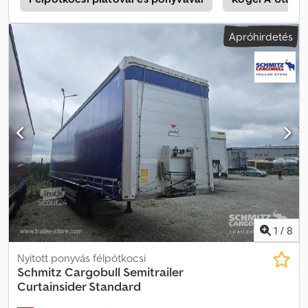
fékrendszer (EBS), szerszámosláda, tolótető, 1x15 és 2x7 pólusú
csatlakozó, antispray, emelhető tető (kézi): 2,9 m – 3,0 m,
Apróhirdetés
ponyvarendszer. Az összes elérhető jármű áttekintése
megtalálható honlapunkon. Finanszírozásra van szüksége? Egyéni
finanszírozási megoldásokat, teljes körű szervizszerződéseket és
telematikai szolgáltatásokat kínálunk. Örömmel állunk
rendelkezésére személyes tanácsadással. Crsdpjzp A Dzjfx Afwef
1
/
8
Nyitott ponyvás félpótkocsi
Schmitz Cargobull
Semitrailer
Curtainsider Standard