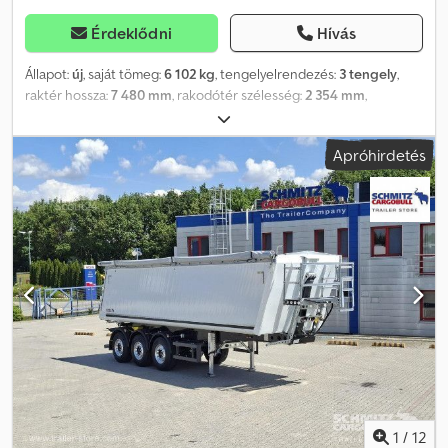
Érdeklődni
Hívás
Állapot:
új
, saját tömeg:
6 102 kg
, tengelyelrendezés:
3 tengely
,
raktér hossza:
7 480 mm
, rakodótér szélesség:
2 354 mm
,
raktérmagasság:
1 560 mm
, rakodótér térfogata:
26 m³
,
felfüggesztés:
levegő
, abroncs méret:
385/65 R22,5
, Gyártási év:
Apróhirdetés
2026
, Felszereltség:
ABS
, Saját tömeg: 6102 kg, Raktér (H x Sz x M):
7 480 mm x 2 354 mm x 1 560 mm Cjdpjzh Rvpefx Afwsrf
Gumiabroncs méret: 385/65 R22.5, Raktér térfogata: 26 m³, 1.
tengely: , 2. tengely: , 3. tengely: , Légrugózás, Hátsó aláfutásgátló,
Első emelőtengely: 170-250 bar, Billenő hidraulika, Önbeálló
(szintező) felfüggesztés: Automatikus süllyesztés billentéskor,
Elektronikus fékrendszer (EBS), Ingó hátfal, Ponyvás tető, Feljáró
platform, Hidraulikus munkahenger (nagynyomású), 1x15 és 2x7 tűs
csatlakozó, Antispray, Az összes elérhető jármű áttekintését
megtalálja weboldalunkon. Finanszírozásra van szüksége? Egyedi
finanszírozási megoldásokat, teljes körű szervizszerződéseket és
telematikai szolgáltatásokat kínálunk. Személyesen is szívesen
állunk rendelkezésére.
1
/
12