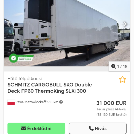
modullációval. 2 hőmérséklet-érzékelő a CargoWatch-hoz. FP
dupla szárnyú szigetelt hátsó ajtó, NX17 habbal, dupla
rozsdamentes acél zárral. Mechanikus. Műanyag szerszámosláda
fedéltartóval, tokokkal és fiókkal a berendezés mögött. SCHMITZ
fekete műanyag üzemanyagtartály 245l, 1 betöltőnyílás; BIO-dízel
igazolás. Gumiabroncsok: 385/65 R22,5. Teljes hossz – 13 550 mm. A
pótkocsi teljes szélessége: 2 600 mm. Teljes magasság (terhelés
nélkül) – 4 000 mm. Raklapállvány 36 EUR-/ 24 ISO-raklaphoz.
ROTOS SCB futómű (tárcsafékek). Gumiabroncs-információk
Credpfszrdr Ssx Afwjf Bal elöl – 5 mm Jobb elöl – 5 mm Bal
középen – 5 mm Jobb középen – 5 mm Bal hátul – 5 mm Jobb
1
/
16
hátul – 5 mm
Hűtő félpótkocsi
SCHMITZ CARGOBULL
SKO Double
Deck FP60 ThermoKing SLXi 300
31 000 EUR
Rawa Mazowiecka
516 km
Fix ár plusz ÁFA-val
(38 130 EUR bruttó)
Érdeklődni
Hívás