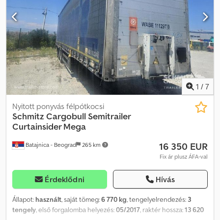
Szerszámosláda, Pótkeréktartó (2 db), Rögzített kitámasztó,
Tolótető, Elektromos csatlakozó 1x15- és 2x7-pólusú, Antispray,
Vámzár, Hidraulikus emelhető tető. Crjdpfx Afozbp Dmewsf
1
/
7
Nyitott ponyvás félpótkocsi
Schmitz Cargobull
Semitrailer
Curtainsider Mega
16 350 EUR
Batajnica - Beograd
265 km
Fix ár plusz ÁFA-val
Érdeklődni
Hívás
Állapot:
használt
, saját tömeg:
6 770 kg
, tengelyelrendezés:
3
tengely
, első forgalomba helyezés:
05/2017
, raktér hossza:
13 620
mm
, rakodótér szélesség:
2 480 mm
, raktérmagasság:
3 000 mm
,