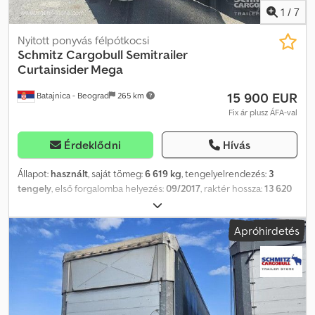
1
/
7
Nyitott ponyvás félpótkocsi
Schmitz Cargobull
Semitrailer
Curtainsider Mega
15 900 EUR
Batajnica - Beograd
265 km
Fix ár plusz ÁFA-val
Érdeklődni
Hívás
Állapot:
használt
, saját tömeg:
6 619 kg
, tengelyelrendezés:
3
tengely
, első forgalomba helyezés:
09/2017
, raktér hossza:
13 620
mm
, rakodótér szélesség:
2 480 mm
, raktérmagasság:
3 000 mm
,
rakodótér térfogata:
101 m³
, felfüggesztés:
levegő
, abroncs méret:
Apróhirdetés
385/55 R22,5
, szín:
ezüst
, Gyártási év:
2017
, Felszereltség:
ABS
,
Össztömeg: 6619 kg, DIN EN 12642 szabványnak megfelel (XL kód),
Rakteret (H x Sz x M): 13 620 mm x 2480 mm x 3000 mm,
Gumiabroncs mérete: 385/55 R22,5, Raktere térfogata: 101 m³, 1.
tengely: , 2. tengely: , 3. tengely: , Légrugózás, Alsó védelem,
Elektronikus fékrendszer (EBS), Szerszámtár, Pótkerektartó (2 db),