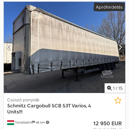
rakodótér térfogata:
101 m³
, felfüggesztés:
levegő
, abroncs méret:
Apróhirdetés
385/55 R22,5
, szín:
ezüst
, Gyártási év:
2017
, Felszereltség:
ABS
,
Össztömeg: 6619 kg, DIN EN 12642 szabványnak megfelel (XL kód),
Rakteret térfogata: 101 m³, Rakteret méretei (H x Sz x M): 13 620
mm x 2480 mm x 3000 mm, Gumiabroncs mérete: 385/55 R22.5,
Első tengely: , Második tengely: , Harmadik tengely: , Légrugózás,
Alvázvédelem, Elektronikus fékezési rendszer (EBS),
Szerszámtároló, Pótkerektartó (2 db), Rögzített futómű, Csúszó
tető, Csatlakozóaljzat 1x15- és 2x7-pólusú, Antisprey védelem,
Vámzárak, Emelőtető (hidraulikus). Cedpezrqfljfx Afworf
1
/
15
Csúszó ponyvák
Schmitz Cargobull
SCB S3T Varios, 4
Units!!!
12 950 EUR
Torokbalint
46 km