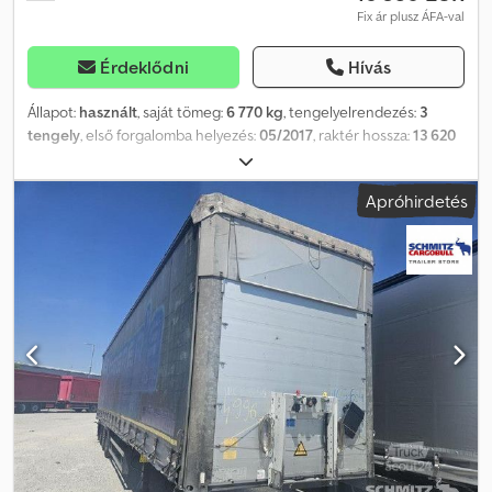
Fix ár plusz ÁFA-val
Érdeklődni
Hívás
Állapot:
használt
, saját tömeg:
6 770 kg
, tengelyelrendezés:
3
tengely
, első forgalomba helyezés:
05/2017
, raktér hossza:
13 620
mm
, rakodótér szélesség:
2 480 mm
, raktérmagasság:
3 000 mm
,
rakodótér térfogata:
101 m³
, felfüggesztés:
levegő
, abroncs méret:
Apróhirdetés
385/55 R22,5
, szín:
ezüst
, Gyártási év:
2017
, Felszereltség:
ABS
,
Önsúly: 6 770 kg, DIN EN 12642 (XL kód) tanúsítvány, Raktér (H S M):
13 620 mm x 2 480 mm x 3 000 mm. Gumiabroncs méret: 385/55
R22.5, Raktérfogat: 101 m³, 1. tengely: , 2. tengely: , 3. tengely: ,
Légrugózás, Aláfutásgátló, Elektronikus fékrendszer (EBS),
Szerszámosláda, Pótkeréktartó (2 db), Rögzített kitámasztó,
Tolótető, Elektromos csatlakozó 1x15- és 2x7-pólusú, Antispray,
Vámzár, Hidraulikus emelhető tető. Codpfjzrqd Usx Afwerf