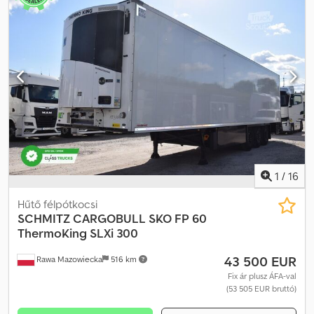
1
/
16
Hűtő félpótkocsi
SCHMITZ CARGOBULL
SKO FP 60
ThermoKing SLXi 300
43 500 EUR
Rawa Mazowiecka
516 km
Fix ár plusz ÁFA-val
(53 505 EUR bruttó)