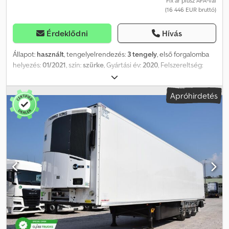
Fix ár plusz ÁFA-val
(16 446 EUR bruttó)
Érdeklődni
Hívás
Állapot:
használt
, tengelyelrendezés:
3 tengely
, első forgalomba
helyezés:
01/2021
, szín:
szürke
, Gyártási év:
2020
, Felszereltség:
ABS
, = További opciók és tartozékok = - Légrugózás - Tárcsafékek
- Szerszámosláda = Megjegyzések = Raktáron lévő darabszám: 4
Apróhirdetés
Schmitz Cargobull SCB S3T Varios 2020 01-2021
WSM000003355709 Schmitz Cargobull SCB S3T Varios 2020 01-
2021 WSM000003355719 Schmitz Cargobull SCB S3T Varios 2021
01-2021 WSM000003355715 Schmitz Cargobull SCB S3T Varios
2021 01-2021 WSM000003355714 = További információk = Üres
súly: 6439 kg Megengedett rakomány: 29 561 kg Megengedett
össztömeg: 36 000 kg Károk: nincsenek Cedpfx Asznl Ruefwerf