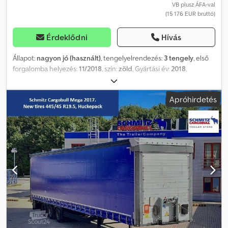
VB plusz ÁFA-val
(15 176 EUR bruttó)
Érdeklődni
Hívás
Állapot:
nagyon jó (használt)
, tengelyelrendezés:
3 tengely
, első
forgalomba helyezés:
11/2018
, szín:
zöld
, Gyártási év:
2018
,
Felszereltség:
ABS
, = További opciók és tartozékok = -
Légrugózás - Tárcsafékek - Szerszámtároló Credpfszclm Tox
Apróhirdetés
Afwof = Megjegyzések = Schmitz Cargobull SCB S3T 6, 6 ÚJ
GUMIABRONCS 385/55 R22,5, Új ponyva, Új felnik, Új oldalfalak 6
darab raktáron: WSM000003301327 WSM000003313855
WSM000003313860 WSM000003313867 WSM000007019134
WSM000007019218 = További információk = Megengedett
rakomány: 29 137 kg Műszaki állapot: nagyon jó Külső állapot:
nagyon jó Károk: nincsenek