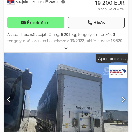
19 200 EUR
Batajnica - Beograd
265 km
Fix ár plusz ÁFA-val
Érdeklődni
Hívás
Állapot:
használt
, saját tömeg:
6 208 kg
, tengelyelrendezés:
3
tengely
, első forgalomba helyezés:
03/2022
, raktér hossza:
13 620
mm
, rakodótér szélesség:
2 480 mm
, raktérmagasság:
2 780 mm
,
rakodótér térfogata:
93 m³
, felfüggesztés:
levegő
, abroncs méret:
Apróhirdetés
385/65 R22,5
, szín:
ezüst
, Gyártási év:
2022
, Felszereltség:
ABS
,
Saját tömeg: 6 208 kg, DIN EN 12642 (XL kód) tanúsítvány, Raktér (H
S M): 13 620 mm x 2 480 mm x 2 780 mm. Gumi méret: 385/65 R22.5,
Raktér térfogata: 93 m³, 1. tengely: , 2. tengely: , 3. tengely: ,
Légrugózás, Aláfutásgátló, Elektronikus fékrendszer EBS,
Szerszámosláda, Pótkeréktartó (2 db), Rögzített rögzítőállvány,
Toló tető, Csatlakozó dugó 1x15- és 2x7-pólusú, Antispray,
Vámzárak. Cedpfxezbvq Hj Afwerf