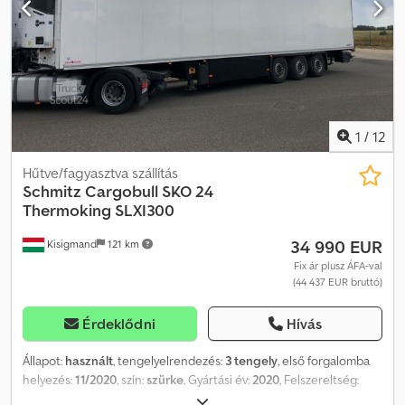
Fröccsenésgátló, Könnyűfém felnik: Alcoa felnik. Weboldalunkon
áttekintheti elérhető járműveinket. Finanszírozásra van szüksége?
Egyedi finanszírozási megoldásokat, teljes szervizszerződéseket
és telematikai szolgáltatásokat kínálunk. Örömmel adunk
személyes tanácsot is. Crodpfx Afjzh Rviswof
1
/
12
Hűtve/fagyasztva szállítás
Schmitz Cargobull
SKO 24
Thermoking SLXI300
34 990 EUR
Kisigmand
121 km
Fix ár plusz ÁFA-val
(44 437 EUR bruttó)
Érdeklődni
Hívás
Állapot:
használt
, tengelyelrendezés:
3 tengely
, első forgalomba
helyezés:
11/2020
, szín:
szürke
, Gyártási év:
2020
, Felszereltség:
ABS
, = További opciók és tartozékok = - EBS Crjdpfxezrm Uvo