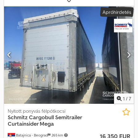
rakodótér térfogata:
101 m³
, felfüggesztés:
levegő
, abroncs méret:
Apróhirdetés
385/55 R22,5
, szín:
ezüst
, Gyártási év:
2017
, Felszereltség:
ABS
,
Önsúly: 6 770 kg, DIN EN 12642 (XL kód) tanúsítvány, Raktér (H S M):
13 620 mm x 2 480 mm x 3 000 mm. Gumiabroncs méret: 385/55
R22.5, Raktérfogat: 101 m³, 1. tengely: , 2. tengely: , 3. tengely: ,
Légrugózás, Aláfutásgátló, Elektronikus fékrendszer (EBS),
Szerszámosláda, Pótkeréktartó (2 db), Rögzített kitámasztó,
Tolótető, Elektromos csatlakozó 1x15- és 2x7-pólusú, Antispray,
Vámzár, Hidraulikus emelhető tető. Credpfx Afjzrqd Ijwsf
1
/
7
Nyitott ponyvás félpótkocsi
Schmitz Cargobull
Semitrailer
Curtainsider Mega
16 350 EUR
Batajnica - Beograd
265 km