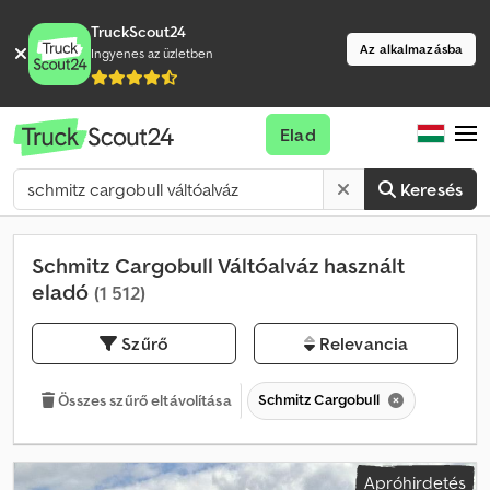
TruckScout24
Az alkalmazásba
Ingyenes az üzletben
Elad
Keresés
Schmitz Cargobull Váltóalváz használt
eladó
(1 512)
Szűrő
Relevancia
Schmitz Cargobull
Összes szűrő eltávolítása
Apróhirdetés