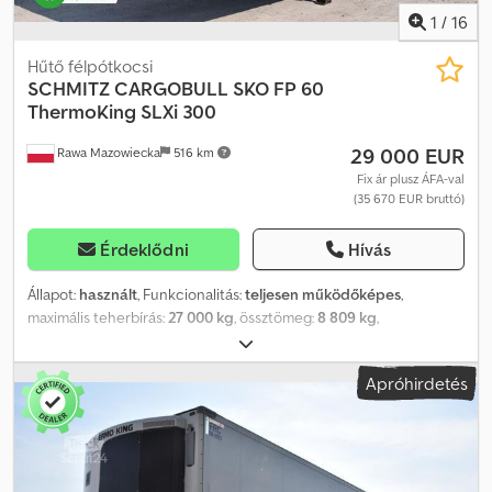
1
/
16
Hűtő félpótkocsi
SCHMITZ CARGOBULL
SKO FP 60
ThermoKing SLXi 300
29 000 EUR
Rawa Mazowiecka
516 km
Fix ár plusz ÁFA-val
(35 670 EUR bruttó)
Érdeklődni
Hívás
Állapot:
használt
, Funkcionalitás:
teljesen működőképes
,
maximális teherbírás:
27 000 kg
, össztömeg:
8 809 kg
,
tengelyelrendezés:
3 tengely
, első forgalomba helyezés:
07/2020
,
teljes hossz:
14 040 mm
, teljes szélesség:
2 600 mm
, felfüggesztés:
Apróhirdetés
levegő
, szín:
fehér
, Gyártási év:
2020
, Felszereltség:
hűtőegység,
szervokormány, teljes szervizelési előélet
, műszaki specifikáció
Hűtőegység – THERMO KING SLXi 300, dízel és elektromos
Tengelyek gyártója – Schmitz Rotos Teljes légrugózás Szigetelt
hátsó ajtók, 4 acélrudakkal Crsdozr Udfjpfx Afwsf FP-szigetelt