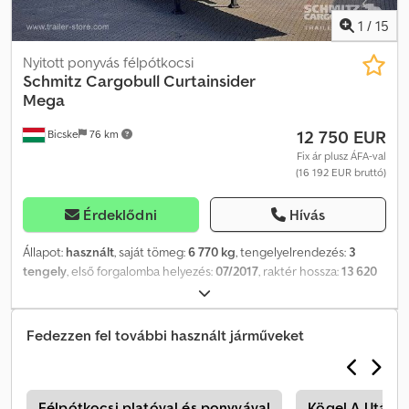
1
/
15
Nyitott ponyvás félpótkocsi
Schmitz Cargobull
Curtainsider
Mega
12 750 EUR
Bicske
76 km
Fix ár plusz ÁFA-val
(16 192 EUR bruttó)
Érdeklődni
Hívás
Állapot:
használt
, saját tömeg:
6 770 kg
, tengelyelrendezés:
3
tengely
, első forgalomba helyezés:
07/2017
, raktér hossza:
13 620
mm
, rakodótér szélesség:
2 480 mm
, raktérmagasság:
3 000 mm
,
rakodótér térfogata:
101 m³
, felfüggesztés:
levegő
, abroncs méret:
445/45 R19,5
, Gyártási év:
2017
, Felszereltség:
ABS
, Önsúly: 6.770
Fedezzen fel további használt járműveket
kg, DIN EN 12642 (XL kód) tanúsítvány, raktér méret (H Sz M): 13.620
mm x 2.480 mm x 3.000 mm, abroncsméret: 445/45 R19.5,
raktérfogat: 101 m³, 1. tengely: , 2. tengely: , 3. tengely: , légrugózás,
hátsó aláfutásgátló, önszintező felfüggesztés, elektronikus
s
Félpótkocsi platóval és ponyvával
Kögel A Utánf