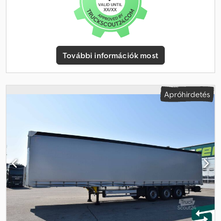
db ék · 2x7 + 1x15 pólusú elektromos csatlakozó Standard
felszereltség: · 3 tengelyes · Tárcsafékek · ABS · EBS · Emelő- és
süllyesztőszelep · erősített homlokfal · hátsó létra · tolórúd · ütköző
a hátsó részen A hirdetésben szereplő adatok tájékoztató
jellegűek, a nyomdai hibákért felelősséget nem vállalunk, a termék
További információk most
előzetes értékesítése fenntartva. Az eladó fenntartja magának a
jogot, hogy az értékesítéstől elálljon. Szerzői jog: A hirdetésben
szereplő összes szöveg, kép és videó a STARENT Truck & Trailer
GmbH szerzői jogai alatt áll. Bármilyen felhasználás, sokszorosítás
Apróhirdetés
vagy továbbadás – akár részlegesen is – kizárólag a STARENT
Truck & Trailer GmbH kifejezett, írásos engedélyével lehetséges.
_____ Belső azonosító a megkeresésekhez: TR26221 _____
STARENT Truck & Trailer GmbH Bruck 49, A - 4722 Peuerbach
Eladó kapcsolattartók: Ing. Wimmer Christoph (német, angol,
cseh, lengyel, olasz) p: WhatsApp t: @: Mehmet Terzi (német, török,
angol, orosz, ukrán, bosnyák, szerb) p: / WhatsApp t: -104 @: Elias
Höfler (német, angol, bolgár, bosnyák, szerb) p: / WhatsApp t: -123
@: 13 nyelven beszélünk. Valószínűleg a tiédet is! Lépjen
kapcsolatba velünk! Honlap: / Codpozr Dcqsfx Afwsrf Facebook: /
Instagram: / A Starent Truck & Trailer GmbH tehergépjárműveket
vásárol, mint például nyergesvontatókat, pótkocsikat,