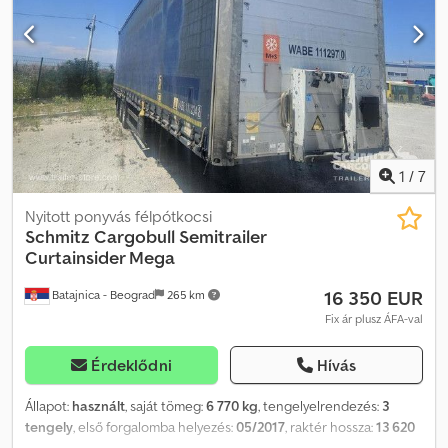
Szerszámosláda, Pótkeréktartó (2 db), Rögzített kitámasztó,
Tolótető, Elektromos csatlakozó 1x15- és 2x7-pólusú, Antispray,
Vámzár, Hidraulikus emelhető tető. Crjdpfezbp Dmsx Aftsf
1
/
7
Nyitott ponyvás félpótkocsi
Schmitz Cargobull
Semitrailer
Curtainsider Mega
16 350 EUR
Batajnica - Beograd
265 km
Fix ár plusz ÁFA-val
Érdeklődni
Hívás
Állapot:
használt
, saját tömeg:
6 770 kg
, tengelyelrendezés:
3
tengely
, első forgalomba helyezés:
05/2017
, raktér hossza:
13 620
mm
, rakodótér szélesség:
2 480 mm
, raktérmagasság:
3 000 mm
,