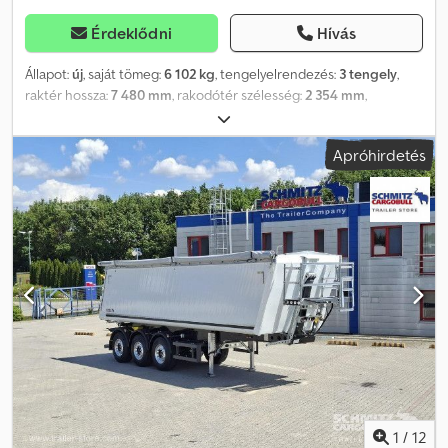
Érdeklődni
Hívás
Állapot:
új
, saját tömeg:
6 102 kg
, tengelyelrendezés:
3 tengely
,
raktér hossza:
7 480 mm
, rakodótér szélesség:
2 354 mm
,
raktérmagasság:
1 560 mm
, rakodótér térfogata:
26 m³
,
felfüggesztés:
levegő
, abroncs méret:
385/65 R22,5
, Gyártási év:
Apróhirdetés
2026
, Felszereltség:
ABS
, Saját tömeg: 6102 kg, Raktér (H x Sz x M):
7 480 mm x 2 354 mm x 1 560 mm Crjdpfezh Rvpjx Aftef
Gumiabroncs méret: 385/65 R22.5, Raktér térfogata: 26 m³, 1.
tengely: , 2. tengely: , 3. tengely: , Légrugózás, Hátsó aláfutásgátló,
Első emelőtengely: 170-250 bar, Billenő hidraulika, Önbeálló
(szintező) felfüggesztés: Automatikus süllyesztés billentéskor,
Elektronikus fékrendszer (EBS), Ingó hátfal, Ponyvás tető, Feljáró
platform, Hidraulikus munkahenger (nagynyomású), 1x15 és 2x7 tűs
csatlakozó, Antispray, Az összes elérhető jármű áttekintését
megtalálja weboldalunkon. Finanszírozásra van szüksége? Egyedi
finanszírozási megoldásokat, teljes körű szervizszerződéseket és
telematikai szolgáltatásokat kínálunk. Személyesen is szívesen
állunk rendelkezésére.
1
/
12