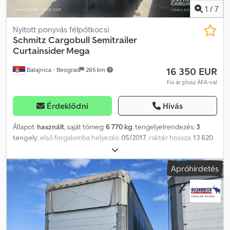
1
/
7
Nyitott ponyvás félpótkocsi
Schmitz Cargobull
Semitrailer
Curtainsider Mega
16 350 EUR
Batajnica - Beograd
265 km
Fix ár plusz ÁFA-val
Érdeklődni
Hívás
Állapot:
használt
, saját tömeg:
6 770 kg
, tengelyelrendezés:
3
tengely
, első forgalomba helyezés:
05/2017
, raktér hossza:
13 620
mm
, rakodótér szélesség:
2 480 mm
, raktérmagasság:
3 000 mm
,
rakodótér térfogata:
101 m³
, felfüggesztés:
levegő
, abroncs méret:
Apróhirdetés
385/55 R22,5
, szín:
ezüst
, Gyártási év:
2017
, Felszereltség:
ABS
,
Önsúly: 6 770 kg, DIN EN 12642 (XL kód) tanúsítvány, Raktér (H S M):
13 620 mm x 2 480 mm x 3 000 mm. Gumiabroncs méret: 385/55
R22.5, Raktérfogat: 101 m³, 1. tengely: , 2. tengely: , 3. tengely: ,
Légrugózás, Aláfutásgátló, Elektronikus fékrendszer (EBS),
Szerszámosláda, Pótkeréktartó (2 db), Rögzített kitámasztó,