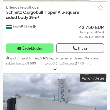
Billenős félpótkocsi
Schmitz Cargobull
Tipper Alu-square
sided body 39m³
42 750 EUR
Bicske
76 km
Fix ár plusz ÁFA-val
(54 292 EUR bruttó)
Érdeklődni
Hívás
Állapot:
új
, saját tömeg:
5 629 kg
, tengelyelrendezés:
3 tengely
,
raktér hossza:
8 500 mm
, rakodótér szélesség:
2 440 mm
,
raktérmagasság:
1 900 mm
, rakodótér térfogata:
39 m³
,
felfüggesztés:
levegő
, abroncs méret:
385/65 R22,5
, Gyártási év:
Apróhirdetés
2026
, Felszereltség:
ABS
, Saját tömeg: 5 629 kg, Rakodótér (H x Sz
x M): 8 500 mm x 2 440 mm x 1 900 mm, Gumiabroncs méret:
385/65 R22.5, Rakodótér térfogat: 39 m³, 1. tengely: , 2. tengely: , 3.
tengely: , Légrugózás, Hátsó aláfutásgátló, Első emelőtengely,
Billenő hidraulika, Elektronikus fékrendszer (EBS), Lengőlapát,
Iszaptömített felépítmény, Tető rolós ponyva, Hidraulikus henger
(alacsony nyomású): Hyva, 170 bar, 1x15 és 2x7 pólusú csatlakozó,