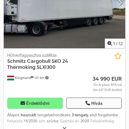
Fröccsenésgátló, Könnyűfém felnik: Alcoa felnik. Weboldalunkon
áttekintheti elérhető járműveinket. Finanszírozásra van szüksége?
Egyedi finanszírozási megoldásokat, teljes szervizszerződéseket
és telematikai szolgáltatásokat kínálunk. Örömmel adunk
személyes tanácsot is. Cjdszh Rviepfx Aftsrf
1
/
12
Hűtve/fagyasztva szállítás
Schmitz Cargobull
SKO 24
Thermoking SLXI300
34 990 EUR
Kisigmand
121 km
Fix ár plusz ÁFA-val
(44 437 EUR bruttó)
Érdeklődni
Hívás
Állapot:
használt
, tengelyelrendezés:
3 tengely
, első forgalomba
helyezés:
11/2020
, szín:
szürke
, Gyártási év:
2020
, Felszereltség:
ABS
, = További opciók és tartozékok = - EBS - Hátsó ajtók =