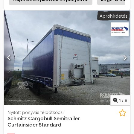
fékrendszer (EBS), szerszámosláda, tolótető, 1x15 és 2x7 pólusú
csatlakozó, antispray, emelhető tető (kézi): 2,9 m – 3,0 m,
Apróhirdetés
ponyvarendszer. Az összes elérhető jármű áttekintése
megtalálható honlapunkon. Finanszírozásra van szüksége? Egyéni
finanszírozási megoldásokat, teljes körű szervizszerződéseket és
telematikai szolgáltatásokat kínálunk. Örömmel állunk
rendelkezésére személyes tanácsadással. Crjdpfjzp A Dzsx Aftsf
1
/
8
Nyitott ponyvás félpótkocsi
Schmitz Cargobull
Semitrailer
Curtainsider Standard