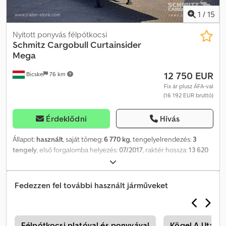
1
/
15
Nyitott ponyvás félpótkocsi
Schmitz Cargobull
Curtainsider
Mega
12 750 EUR
Bicske
76 km
Fix ár plusz ÁFA-val
(16 192 EUR bruttó)
Érdeklődni
Hívás
Állapot:
használt
, saját tömeg:
6 770 kg
, tengelyelrendezés:
3
tengely
, első forgalomba helyezés:
07/2017
, raktér hossza:
13 620
mm
, rakodótér szélesség:
2 480 mm
, raktérmagasság:
3 000 mm
,
rakodótér térfogata:
101 m³
, felfüggesztés:
levegő
, abroncs méret:
445/45 R19,5
, Gyártási év:
2017
, Felszereltség:
ABS
, Önsúly: 6.770
Fedezzen fel további használt járműveket
kg, DIN EN 12642 (XL kód) tanúsítvány, raktér méret (H Sz M): 13.620
mm x 2.480 mm x 3.000 mm, abroncsméret: 445/45 R19.5,
raktérfogat: 101 m³, 1. tengely: , 2. tengely: , 3. tengely: , légrugózás,
hátsó aláfutásgátló, önszintező felfüggesztés, elektronikus
s
Félpótkocsi platóval és ponyvával
Kögel A Utánf