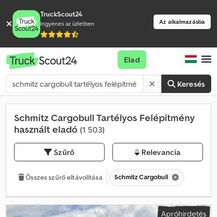
TruckScout24
Az alkalmazásba
Ingyenes az üzletben
Elad
Keresés
Schmitz Cargobull Tartélyos Felépítmény
használt eladó
(1 503)
Szűrő
Relevancia
Schmitz Cargobull
Összes szűrő eltávolítása
Apróhirdetés