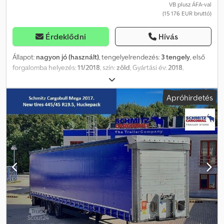
VB plusz ÁFA-val
(15 176 EUR bruttó)
Érdeklődni
Hívás
Állapot:
nagyon jó (használt)
, tengelyelrendezés:
3 tengely
, első
forgalomba helyezés:
11/2018
, szín:
zöld
, Gyártási év:
2018
,
Felszereltség:
ABS
, = További opciók és tartozékok = -
Légrugózás - Tárcsafékek - Szerszámtároló Cedpfozclm Tjx Afterf
Apróhirdetés
= Megjegyzések = Schmitz Cargobull SCB S3T 6, 6 ÚJ
GUMIABRONCS 385/55 R22,5, Új ponyva, Új felnik, Új oldalfalak 6
darab raktáron: WSM000003301327 WSM000003313855
WSM000003313860 WSM000003313867 WSM000007019134
WSM000007019218 = További információk = Megengedett
rakomány: 29 137 kg Műszaki állapot: nagyon jó Külső állapot:
nagyon jó Károk: nincsenek