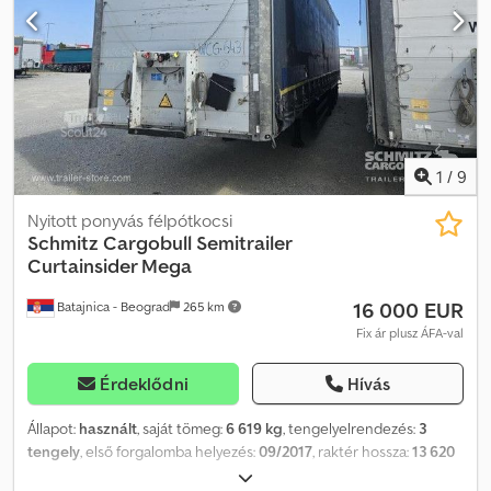
Tolótető, Elektromos csatlakozó 1x15- és 2x7-pólusú, Antispray,
Vámzár, Hidraulikus emelhető tető. Csdpfx Aozrqd Ueftjrf
1
/
9
Nyitott ponyvás félpótkocsi
Schmitz Cargobull
Semitrailer
Curtainsider Mega
16 000 EUR
Batajnica - Beograd
265 km
Fix ár plusz ÁFA-val
Érdeklődni
Hívás
Állapot:
használt
, saját tömeg:
6 619 kg
, tengelyelrendezés:
3
tengely
, első forgalomba helyezés:
09/2017
, raktér hossza:
13 620
mm
, rakodótér szélesség:
2 480 mm
, raktérmagasság:
3 000 mm
,