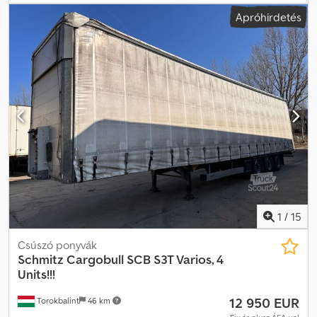
rakodótér térfogata:
101 m³
, felfüggesztés:
levegő
, abroncs méret:
Apróhirdetés
385/55 R22,5
, szín:
ezüst
, Gyártási év:
2017
, Felszereltség:
ABS
,
Össztömeg: 6619 kg, DIN EN 12642 szabványnak megfelel (XL kód),
Rakteret térfogata: 101 m³, Rakteret méretei (H x Sz x M): 13 620
mm x 2480 mm x 3000 mm, Gumiabroncs mérete: 385/55 R22.5,
Első tengely: , Második tengely: , Harmadik tengely: , Légrugózás,
Alvázvédelem, Elektronikus fékezési rendszer (EBS),
Szerszámtároló, Pótkerektartó (2 db), Rögzített futómű, Csúszó
tető, Csatlakozóaljzat 1x15- és 2x7-pólusú, Antisprey védelem,
Vámzárak, Emelőtető (hidraulikus). Crjdpezrqflefx Aftef
1
/
15
Csúszó ponyvák
Schmitz Cargobull
SCB S3T Varios, 4
Units!!!
12 950 EUR
Torokbalint
46 km