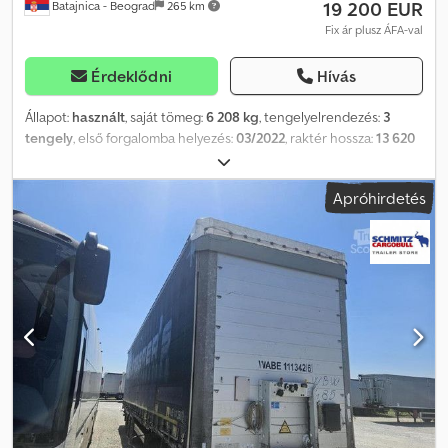
19 200 EUR
Batajnica - Beograd
265 km
Fix ár plusz ÁFA-val
Érdeklődni
Hívás
Állapot:
használt
, saját tömeg:
6 208 kg
, tengelyelrendezés:
3
tengely
, első forgalomba helyezés:
03/2022
, raktér hossza:
13 620
mm
, rakodótér szélesség:
2 480 mm
, raktérmagasság:
2 780 mm
,
rakodótér térfogata:
93 m³
, felfüggesztés:
levegő
, abroncs méret:
Apróhirdetés
385/65 R22,5
, szín:
ezüst
, Gyártási év:
2022
, Felszereltség:
ABS
,
Saját tömeg: 6 208 kg, DIN EN 12642 (XL kód) tanúsítvány, Raktér (H
S M): 13 620 mm x 2 480 mm x 2 780 mm. Gumi méret: 385/65 R22.5,
Raktér térfogata: 93 m³, 1. tengely: , 2. tengely: , 3. tengely: ,
Légrugózás, Aláfutásgátló, Elektronikus fékrendszer EBS,
Szerszámosláda, Pótkeréktartó (2 db), Rögzített rögzítőállvány,
Toló tető, Csatlakozó dugó 1x15- és 2x7-pólusú, Antispray,
Vámzárak. Cjdpfozbvq Hjx Aftjrf