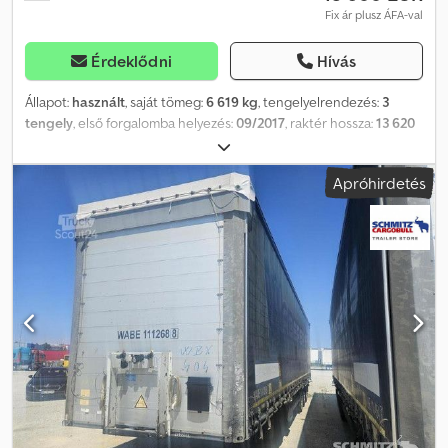
Fix ár plusz ÁFA-val
Érdeklődni
Hívás
Állapot:
használt
, saját tömeg:
6 619 kg
, tengelyelrendezés:
3
tengely
, első forgalomba helyezés:
09/2017
, raktér hossza:
13 620
mm
, rakodótér szélesség:
2 480 mm
, raktérmagasság:
3 000 mm
,
rakodótér térfogata:
101 m³
, felfüggesztés:
levegő
, abroncs méret:
Apróhirdetés
385/55 R22,5
, szín:
ezüst
, Gyártási év:
2017
, Felszereltség:
ABS
,
Össztömeg: 6619 kg, DIN EN 12642 szabványnak megfelel (XL kód),
Rakteret (H x Sz x M): 13 620 mm x 2480 mm x 3000 mm,
Gumiabroncs mérete: 385/55 R22,5, Raktere térfogata: 101 m³, 1.
tengely: , 2. tengely: , 3. tengely: , Légrugózás, Alsó védelem,
Elektronikus fékrendszer (EBS), Szerszámtár, Pótkerektartó (2 db),
Rögzített futómű, Csúszó tető, Csatlakozóaljzat 1x15- és 2x7-
pólyusú, Antisprey védelem, Vámzárak, Emelőtető (hidraulikus).
Credpfx Afezrqffetsf