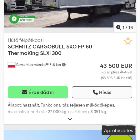
1
/
16
Hűtő félpótkocsi
SCHMITZ CARGOBULL
SKO FP 60
ThermoKing SLXi 300
43 500 EUR
Rawa Mazowiecka
516 km
Fix ár plusz ÁFA-val
(53 505 EUR bruttó)
Érdeklődni
Hívás
Állapot:
használt
, Funkcionalitás:
teljesen működőképes
,
maximális teherbírás:
27 000 kg
, össztömeg:
8 351 kg
,
tengelyelrendezés:
3 tengely
, első forgalomba helyezés:
03/2023
,
teljes hossz:
13 550 mm
, teljes szélesség:
2 600 mm
, felfüggesztés:
Apróhirdetés
levegő
, szín:
fehér
, Gyártási év:
2023
, Felszereltség:
hűtőegység,
szervokormány, teljes szervizelési előélet
, műszaki specifikáció