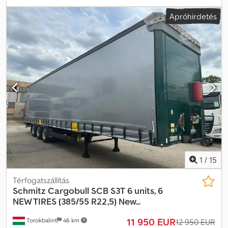
További információk = Cjdszrm Uvepfx Afterf Bruttó tömeg: 8.434
Apróhirdetés
kg Hasznos teher: 24.570 kg TELJES ÖSSZTÖMEG: 33.000 kg
1
/
15
Térfogatszállítás
Schmitz Cargobull
SCB S3T 6 units, 6
NEW TIRES (385/55 R22,5) New...
11 950 EUR
Torokbalint
46 km
12 950 EUR