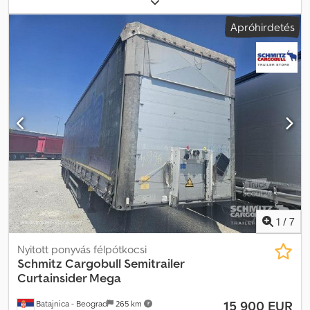
rakodótér térfogata:
101 m³
, felfüggesztés:
levegő
, abroncs méret:
Apróhirdetés
385/55 R22,5
, szín:
ezüst
, Gyártási év:
2017
, Felszereltség:
ABS
,
Önsúly: 6 770 kg, DIN EN 12642 (XL kód) tanúsítvány, Raktér (H S M):
13 620 mm x 2 480 mm x 3 000 mm. Gumiabroncs méret: 385/55
R22.5, Raktérfogat: 101 m³, 1. tengely: , 2. tengely: , 3. tengely: ,
Légrugózás, Aláfutásgátló, Elektronikus fékrendszer (EBS),
Szerszámosláda, Pótkeréktartó (2 db), Rögzített kitámasztó,
Tolótető, Elektromos csatlakozó 1x15- és 2x7-pólusú, Antispray,
Vámzár, Hidraulikus emelhető tető. Crodszrqd Ijpfx Aftjf
1
/
7
Nyitott ponyvás félpótkocsi
Schmitz Cargobull
Semitrailer
Curtainsider Mega
15 900 EUR
Batajnica - Beograd
265 km