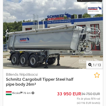
1
/
13
Billenős félpótkocsi
Schmitz Cargobull
Tipper Steel half
pipe body 26m³
33 950 EUR
Bicske
76 km
34 750 EUR
Fix ár plusz ÁFA-val
(43 116 EUR bruttó)