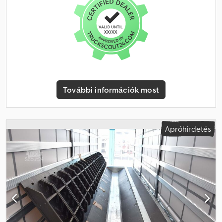
1x15 pólusú elektromos csatlakozó Cedpfx Afjzr Dckstsrf *
Vámkötél Szériafelszereltség: * 3 tengelyes * Tárcsafékek * ABS *
EBS * Emelő- és süllyesztőszelep * megerősített homlokfal *
lépcső a hátsó részen * Edschastange – hátsó rámpa ütköző A
hibák, nyomdai hibák és a köztes értékesítés fenntartva. Az eladó
fenntartja a jogot, hogy az értékesítéstől visszalépjen. Szerzői jog:
Ennek a hirdetésnek az összes szövege, képe és videója a
STARENT Truck & Trailer GmbH szerzői jogi védelme alatt áll. A
További információk most
felhasználás, sokszorosítás vagy terjesztés – akár részben is –
kifejezett, írásos engedély nélkül nem megengedett. _____ Belső
szám az érdeklődéshez: TR26222 _____ STARENT Truck & Trailer
GmbH Bruck 49, A - 4722 Peuerbach Érdeklődési
Apróhirdetés
lehetőség/kapcsolattartó: Ing. Wimmer Christoph (német, angol,
cseh, lengyel, olasz) p: WhatsApp t: @: Mehmet Terzi (német, török,
angol, orosz, ukrán, bosnyák, szerb) p: / WhatsApp t: -104 @: Elias
Höfler (német, angol, bolgár, bosnyák, szerb) p: / WhatsApp t: -123
@: 13 nyelven beszélünk. Valószínűleg a tiéd is köztük van. Vedd fel
velünk a kapcsolatot! Honlap: / Facebook: / Instagram: / A Starent
Truck & Trailer GmbH felvásárolja a tehergépjárműveidet, például
nyergesvontatókat, pótkocsikat, teherautókat és furgonokat.
Érdeklődési lehetőség/kapcsolattartó: Michael Doblhofer (német,