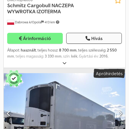
Schmitz Cargobull
NACZEPA
WYWROTKA IZOTERMA
Dabrowa k/Opola
413 km
Árinformáció
Hívás
Állapot:
használt
, teljes hossz:
8 700 mm
, teljes szélesség:
2 550
mm
, teljes magasság:
3 330 mm
, szín:
kék
, Gyártási év:
2016
,
Felszereltség:
ABS
, Bruttó tömeg: 6.680 kg Hasznos teher: 32.372
kg Credpozruv Ujfx Aftsf TELJES ÖSSZTÖMEG: 39.000 kg
Apróhirdetés