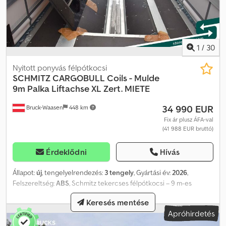
angol) p: WhatsApp t: -102 @: Bastian Wagner (német, angol) p:
WhatsApp t: -103 @:
1
/
30
Nyitott ponyvás félpótkocsi
SCHMITZ CARGOBULL
Coils - Mulde
9m Palka Liftachse XL Zert. MIETE
34 990 EUR
Bruck-Waasen
448 km
Fix ár plusz ÁFA-val
(41 988 EUR bruttó)
Érdeklődni
Hívás
Állapot:
új
, tengelyelrendezés:
3 tengely
, Gyártási év:
2026
,
Felszereltség:
ABS
, Schmitz tekercses félpótkocsi – 9 m-es
rakodólap, emelőhidas tengely, XL kivitel – típusengedély, LED –
Keresés mentése
BÉRLÉSHEZ Minden egy pillantással: · Első regisztráció: Új jármű ·
Apróhirdetés
Gyártási év: 2026 · Szín: Ezüst (semleges) · Saját tömeg: 7455 kg ·
Gumiabroncsok: 385/65 R22,5 (gumiabroncs márka: Continental) ·