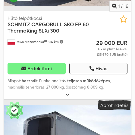
1
/
16
Hűtő félpótkocsi
SCHMITZ CARGOBULL
SKO FP 60
ThermoKing SLXi 300
29 000 EUR
Rawa Mazowiecka
516 km
Fix ár plusz ÁFA-val
(35 670 EUR bruttó)
Érdeklődni
Hívás
Állapot:
használt
, Funkcionalitás:
teljesen működőképes
,
maximális teherbírás:
27 000 kg
, össztömeg:
8 809 kg
,
tengelyelrendezés:
3 tengely
, első forgalomba helyezés:
07/2020
,
teljes hossz:
14 040 mm
, teljes szélesség:
2 600 mm
, felfüggesztés:
Apróhirdetés
levegő
, szín:
fehér
, Gyártási év:
2020
, Felszereltség:
hűtőegység,
szervokormány, teljes szervizelési előélet
, műszaki specifikáció
Hűtőegység – THERMO KING SLXi 300, dízel és elektromos
Crodpfxjzr Udfj Aftef Tengelyek gyártója – Schmitz Rotos Teljes
légrugózás Szigetelt hátsó ajtók, 4 acélrudakkal FP-szigetelt