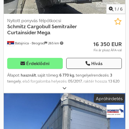
1
/
6
Nyitott ponyvás félpótkocsi
Schmitz Cargobull
Semitrailer
Curtainsider Mega
16 350 EUR
Batajnica - Beograd
265 km
Fix ár plusz ÁFA-val
Érdeklődni
Hívás
Állapot:
használt
, saját tömeg:
6 770 kg
, tengelyelrendezés:
3
tengely
, első forgalomba helyezés:
05/2017
, raktér hossza:
13 620
mm
, rakodótér szélesség:
2 480 mm
, raktérmagasság:
3 000 mm
,
rakodótér térfogata:
101 m³
, felfüggesztés:
levegő
, abroncs méret:
Apróhirdetés
385/55 R22,5
, szín:
ezüst
, Gyártási év:
2017
, Felszereltség:
ABS
,
Önsúly: 6 770 kg, DIN EN 12642 (XL kód) tanúsítvány, Raktér (H S M):
13 620 mm x 2 480 mm x 3 000 mm. Gumiabroncs méret: 385/55
R22.5, Raktérfogat: 101 m³, 1. tengely: , 2. tengely: , 3. tengely: ,
Légrugózás, Aláfutásgátló, Elektronikus fékrendszer (EBS),