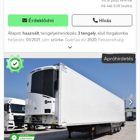
Fix ár plusz ÁFA-val
(16 446 EUR bruttó)
Érdeklődni
Hívás
Állapot:
használt
, tengelyelrendezés:
3 tengely
, első forgalomba
helyezés:
01/2021
, szín:
szürke
, Gyártási év:
2020
, Felszereltség:
ABS
, = További opciók és tartozékok = - Légrugózás - Tárcsafékek
- Szerszámosláda = Megjegyzések = Raktáron lévő darabszám: 4
Apróhirdetés
Schmitz Cargobull SCB S3T Varios 2020 01-2021
WSM000003355709 Schmitz Cargobull SCB S3T Varios 2020 01-
2021 WSM000003355719 Schmitz Cargobull SCB S3T Varios 2021
01-2021 WSM000003355715 Schmitz Cargobull SCB S3T Varios
2021 01-2021 WSM000003355714 = További információk = Üres
súly: 6439 kg Megengedett rakomány: 29 561 kg Crjdpfsznl Rusx
Aftsf Megengedett össztömeg: 36 000 kg Károk: nincsenek