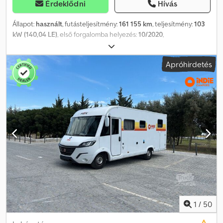
Érdeklődni
Hívás
Állapot:
használt
, futásteljesítmény:
161 155 km
, teljesítmény:
103
kW (140,04 LE)
, első forgalomba helyezés:
10/2020
,
üzemanyagtípus:
dízel
, tengelyelrendezés:
4x2
, üzemanyag:
dízel
,
szín:
fehér
, hajtástípus:
mechanikai
, sebességek száma:
6
,
Apróhirdetés
kibocsátási osztály:
Euro 6
, Gyártási év:
2020
, = További opciók és
tartozékok = - Részecskeszűrő = További információk = Hengerek
száma: 4 Motorteljesítmény: 2.287 cc Bruttó tömeg: 2.135 kg
Hasznos teher: 1.365 kg TELJES ÖSSZTÖMEG: 3.500 kg Motor
típusa: FPT in-line Tulajdonosok száma: 1 Djdpfxoy S Avro Ag Dock
1
/
50