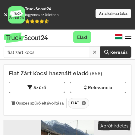
TruckScout24
Az alkalmazásba
Ingyenes az üzletben
Elad
Keresés
Fiat Zárt Kocsi használt eladó
(858)
Szűrő
Relevancia
FIAT
Összes szűrő eltávolítása
Apróhirdetés