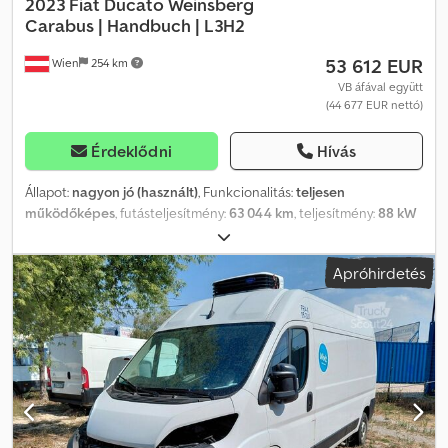
2023 Fiat Ducato Weinsberg
Carabus |
Handbuch | L3H2
53 612 EUR
Wien
254 km
VB áfával együtt
(44 677 EUR nettó)
Érdeklődni
Hívás
Állapot:
nagyon jó (használt)
, Funkcionalitás:
teljesen
működőképes
, futásteljesítmény:
63 044 km
, teljesítmény:
88 kW
(119,65 LE)
, ágyak száma:
2
, ülések száma:
4
, üzemanyagtípus:
dízel
,
hajtástípus:
mechanikai
, szín:
fehér
, teljes hossz:
5 990 mm
, teljes
Apróhirdetés
szélesség:
2 050 mm
, teljes magasság:
2 520 mm
,
tengelyelrendezés:
2 tengely
, kibocsátási osztály:
Euro 6
,
üzemanyagtartály kapacitása:
90 l
, össztömeg:
3 500 kg
, saját
tömeg:
2 810 kg
, kormánykerék pozíciója:
bal
, korábbi
tulajdonosok száma:
1
, Gyártási év:
2023
, gép/jármű száma:
ZFA25000002W63447
, Felszereltség:
ABS, autó regisztráció,
egyszemélyes ágy, egyszemélyes ágyak, elektronikus
stabilitásprogram (ESP), emeletes ágyak, emelhető ágy,
fedélzeti konyha, fürdőszoba, használt jármű garancia,