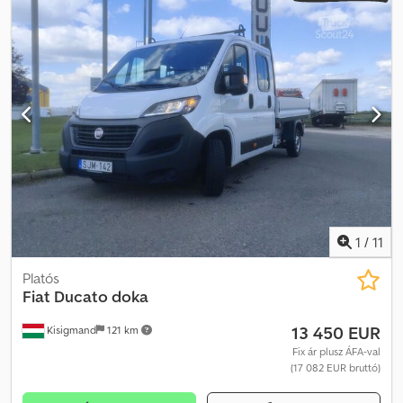
magánszemélyek által történő vásárlásokra, helyszíntől függően. A
teljes feltételek kérésre megtekinthetők. 💵 Rugalmas
finanszírozás – Rugalmas fizetési terveket kínálunk, amelyek az Ön
igényeihez igazodnak, helyszíntől függően. 📝 Rugalmas
megtekintési lehetőségek – Megszervezhetünk egy megtekintési
időpontot az Ön számára megfelelő időpontban és helyszínen,
személyesen vagy videóhíváson keresztül. 🌍 Átszállítás – Nem a
megfelelő helyszínen van? Európa-szerte átszállítást kínálunk. ✔
Friss műszaki átvizsgálás és azonnal használatra kész. Dcedpfozr N
U Sox Ag Dek Kezdje még ma a következő kalandját! A Weinsberg
Carasuite nagyon népszerű. Ne hagyja ki ezt a lehetőséget: vegye
fel velünk a kapcsolatot, hogy megtekintési időpontot
egyeztessen, és még ma a sajátjává tegye!
1
/
11
Platós
Fiat
Ducato doka
13 450 EUR
Kisigmand
121 km
Fix ár plusz ÁFA-val
(17 082 EUR bruttó)