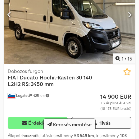
1
/
15
Dobozos furgon
FIAT
Ducato Hochr.-Kasten 30 140
L2H2 RS: 3450 mm
14 900 EUR
Logatec
425 km
Fix ár plusz ÁFA-val
(18 178 EUR bruttó)
Érdeklődni
Hívás
Keresés mentése
Állapot:
használt
, futásteljesítmény:
53 549 km
, teljesítmény:
103