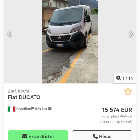
1
/
14
Zárt kocsi
Fiat
DUCATO
15 574 EUR
Chatillon
924 km
Fix ár plusz ÁFA-val
(19 000 EUR bruttó)
Érdeklődni
Hívás