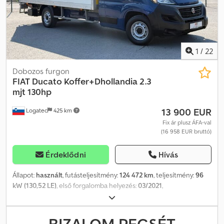
deréktámasszal és kartámasszal, jobb első duplas ülés, ülés alatti
tárolóval, első ülések kartámasszal és fejtámlával, Start/Stop
rendszer, 12V aljzat a kesztyűtartóban, egyszínű fényezés.
1
/
22
Dobozos furgon
FIAT
Ducato Koffer+Dhollandia 2.3
mjt 130hp
13 900 EUR
Logatec
425 km
Fix ár plusz ÁFA-val
(16 958 EUR bruttó)
Érdeklődni
Hívás
Állapot:
használt
, futásteljesítmény:
124 472 km
, teljesítmény:
96
kW (130,52 LE)
, első forgalomba helyezés:
03/2021
,
üzemanyagtípus:
dízel
, össztömeg:
3 500 kg
, szín:
kék
, hajtástípus:
mechanikai
, kibocsátási osztály:
Euro 6
, ülések száma:
3
, rakodótér
térfogata:
20 m³
, raktér hossza:
4 250 mm
, rakodótér szélesség:
BIZALOM PECSÉT