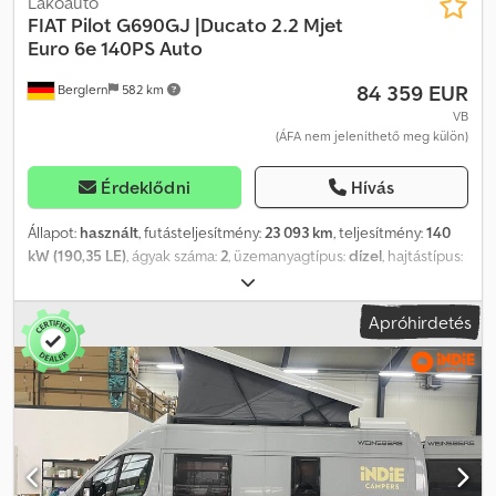
Lakóautó
FIAT
Pilot G690GJ |Ducato 2.2 Mjet
Euro 6e 140PS Auto
84 359 EUR
Berglern
582 km
VB
(ÁFA nem jeleníthető meg külön)
Érdeklődni
Hívás
Állapot:
használt
, futásteljesítmény:
23 093 km
, teljesítmény:
140
kW (190,35 LE)
, ágyak száma:
2
, üzemanyagtípus:
dízel
, hajtástípus:
automata
, szín:
fehér
, első forgalomba helyezés:
01/2025
, teljes
hossz:
6 990 mm
, teljes szélesség:
2 300 mm
, teljes magasság:
Apróhirdetés
2 770 mm
, tengelyelrendezés:
2 tengely
, kibocsátási osztály:
Euro
6
, össztömeg:
3 500 kg
, Gyártási év:
2025
, Felszereltség:
ABS,
elektronikus stabilitásprogram (ESP), fürdőszoba, használt
jármű garancia, koromszűrő, központi zár, légkondicionálás,
állófűtés
, AZONNAL RENDELKEZÉSRE ÁLL | Rendszámtábla: WI IC
1908 | Futásteljesítmény: 23 093 km | Helyszín: München |
Gondosan karbantartott Pilote G690GJ, FIAT Ducato 2.2 MultiJet
Euro 6e (140 LE) automataváltós, prémium, teljesen integrált