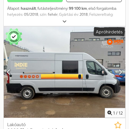
Állapot:
használt
, futásteljesítmény:
99 100 km
, első forgalomba
helyezés:
05/2018
, szín:
fehér
, Gyártási év:
2018
, Felszereltség:
ABS, központi zár, légkondicionálás, légzsák
, Eladó egy 2018-as
FIAT DUCATO TÖKÉLETES állapotban. A jármű a szokásos extrákon
Apróhirdetés
felül (klíma, rádió, hátsó parkolószenzor) WURTH eredeti
raktérpadlóval is felszerelt. Dcedpfxjk Nb Uhs Ag Dok KIVÁLÓ
ÁLLAPOTÚ TEHERAUTÓ, abroncsok 95%-os állapotban.
1
/
12
Lakóautó