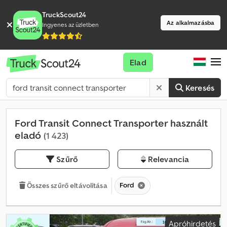
TruckScout24
Az alkalmazásba
Ingyenes az üzletben
Elad
Keresés
Ford Transit Connect Transporter használt
eladó
(1 423)
Szűrő
Relevancia
Ford
Összes szűrő eltávolítása
Apróhirdetés