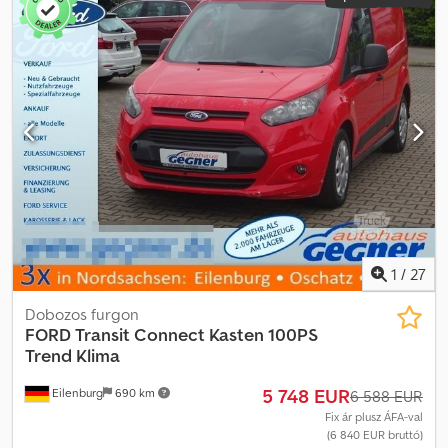
1
/
27
Dobozos furgon
FORD
Transit Connect Kasten 100PS
Trend Klima
5 748 EUR
Eilenburg
690 km
6 588 EUR
Fix ár plusz ÁFA-val
(6 840 EUR bruttó)