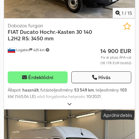
1
/
15
Dobozos furgon
FIAT
Ducato Hochr.-Kasten 30 140
L2H2 RS: 3450 mm
14 900 EUR
Logatec
425 km
Fix ár plusz ÁFA-val
(18 178 EUR bruttó)
Érdeklődni
Hívás
Állapot:
használt
, futásteljesítmény:
53 549 km
, teljesítmény:
103
kW (140,04 LE)
, első forgalomba helyezés:
10/2021
,
üzemanyagtípus:
dízel
, össztömeg:
3 000 kg
, szín:
fehér
,
hajtástípus:
mechanikai
, kibocsátási osztály:
Euro 6
, ülések száma:
Apróhirdetés
3
, rakodótér térfogata:
11 m³
, raktér hossza:
3 100 mm
, rakodótér
szélesség:
1 870 mm
, raktérmagasság:
1 940 mm
, Gyártási év:
2021
,
Felszereltség:
ABS, elektronikus stabilitásprogram (ESP),
koromszűrő, központi zár, légkondicionálás
, EXPORT