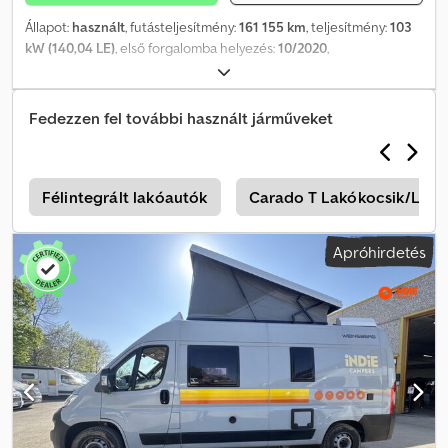
Állapot:
használt
, futásteljesítmény:
161 155 km
, teljesítmény:
103
kW (140,04 LE)
, első forgalomba helyezés:
10/2020
,
üzemanyagtípus:
dízel
, tengelyelrendezés:
4x2
, üzemanyag:
dízel
,
szín:
fehér
, hajtástípus:
mechanikai
, sebességek száma:
6
,
kibocsátási osztály:
Euro 6
, Gyártási év:
2020
, = További opciók és
Fedezzen fel további használt járműveket
tartozékok = - Részecskeszűrő = További információk = Hengerek
száma: 4 Motorteljesítmény: 2.287 cc Crsdpfx Aey S Avrogxjf Bruttó
tömeg: 2.135 kg Hasznos teher: 1.365 kg TELJES ÖSSZTÖMEG:
3.500 kg Motor típusa: FPT in-line Tulajdonosok száma: 1
t
Félintegrált lakóautók
Carado T Lakókocsik/Lak
Apróhirdetés