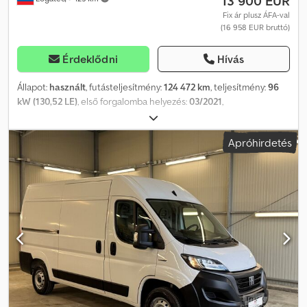
13 900 EUR
Fix ár plusz ÁFA-val
(16 958 EUR bruttó)
Érdeklődni
Hívás
Állapot:
használt
, futásteljesítmény:
124 472 km
, teljesítmény:
96
kW (130,52 LE)
, első forgalomba helyezés:
03/2021
,
üzemanyagtípus:
dízel
, össztömeg:
3 500 kg
, szín:
kék
, hajtástípus:
mechanikai
, kibocsátási osztály:
Euro 6
, ülések száma:
3
, rakodótér
Apróhirdetés
térfogata:
20 m³
, raktér hossza:
4 250 mm
, rakodótér szélesség:
2 150 mm
, raktérmagasság:
2 150 mm
, Felszereltség:
központi zár,
légkondicionálás
, EXPORT TÁBLÁK 1 ÓRÁN BELÜL KÉSZÜLNEK!
FIAT DUCATO 2.3 MJT 130 LE EURO6 Csdpfxezru S Aj Agxsrf 1
TULAJDONOS, 2 KULCS RAKTER: 4250 x 2160 x 2150 mm
ŰRTARTALOM: 20 m³ RAKTERHELÉS: 780 kg A járművet
nemrégiben szervizeltük és átvizsgáltuk. Hátsó emelőkapacitás:
350 kg, összecsukható. A rakter karosszériáján kisebb felületi
sérülések és ragasztómaradványok találhatók (eltávolítható).
Lehetőség van a zárt rakter helyett nyitott rakteret felszerelni.