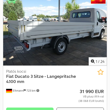
1
/
24
Platós kocsi
Fiat
Ducato 3 Sitze - Langepritsche
4.100 mm
31 990 EUR
Eltmann
723 km
VB plusz ÁFA-val
(38 068 EUR bruttó)