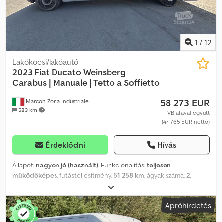
1
/
12
Lakókocsi/lakóautó
2023 Fiat Ducato Weinsberg
Carabus |
Manuale | Tetto a Soffietto
58 273 EUR
Marcon Zona Industriale
583 km
VB áfával együtt
(47 765 EUR nettó)
Érdeklődni
Hívás
Állapot:
nagyon jó (használt)
, Funkcionalitás:
teljesen
működőképes
, futásteljesítmény:
51 258 km
, ágyak száma:
2
,
ülések száma:
4
, üzemanyagtípus:
dízel
, hajtástípus:
mechanikai
,
szín:
fehér
, alvázgyártó:
Fiat
, alváz modell:
Weinsberg Carabus
Apróhirdetés
600 MQ Pop-Up Roof 2.2Mjet
, teljes hossz:
5 990 mm
, teljes
szélesség:
2 050 mm
, teljes magasság:
2 520 mm
,