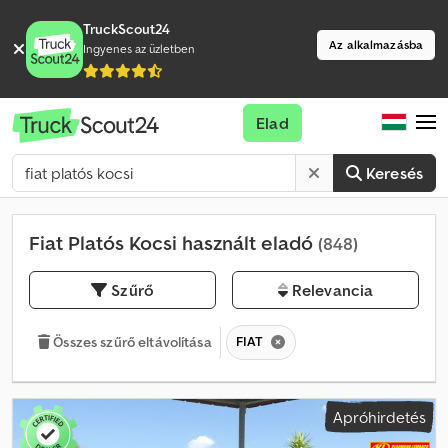
TruckScout24
Az alkalmazásba
Ingyenes az üzletben
Elad
Keresés
Fiat Platós Kocsi használt eladó
(848)
Szűrő
Relevancia
FIAT
Összes szűrő eltávolítása
Apróhirdetés