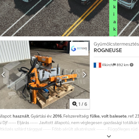
k
i
a
k
e
Gyümölcstermesztés
r
ROGNEUSE
e
s
Illkirch
892 km
k
e
d
ő
i
c
1
/
6
s
llapot:
használt
, Gyártási év:
2016
, Felszereltség:
fülke, volt balesete
, ref:
o
i Djf ----- Eljárás ----- Javított állapotú, nem véglegesen gazdasági totálkár
m
tközés szilárd tárggyal ----- Főbb sérült alkatrészek ----- - Függőleges rúd 
a
lehetséges. További információk és képek elérhetők weboldalunkon! Kérjük