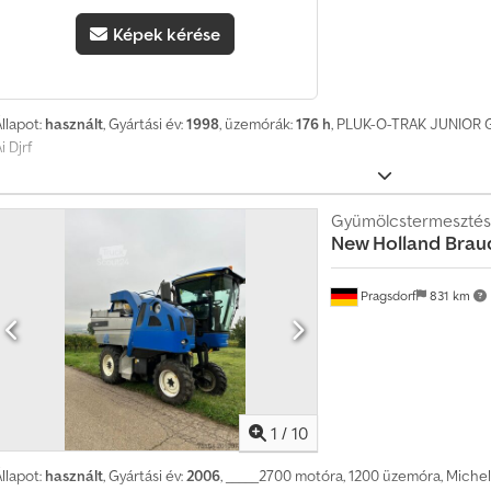
ö
Képek kérése
b
b
m
i
llapot:
használt
, Gyártási év:
1998
, üzemórák:
176 h
, PLUK-O-TRAK JUNIOR G
n
i Djrf
t
1
4
Gyümölcstermesztés
0
New Holland
Brau
0
0
Pragsdorf
831 km
0
v
á
s
á
r
1
/
10
l
á
llapot:
használt
, Gyártási év:
2006
, _____2700 motóra, 1200 üzemóra, Miche