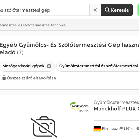
Keresés
ermesztési és szőlőtermesztési technika
Egyéb Gyümölcs- És Szőlőtermesztési Gép haszná
eladó
(7)
Mezőgazdasági gépek
Gyümölcstermesztési és szőlőtermesztési
Összes szűrő eltávolítása
H
a
Gyümölcstermesztés
v
Munckhoff
PLUK-
o
n
t
Rheinbach
997 km
a
t