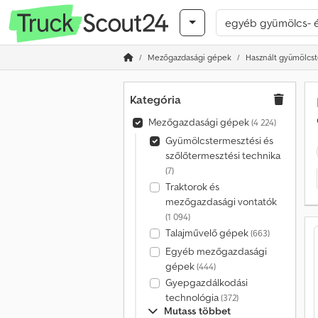
Mezőgazdasági gépek
Használt gyümölcst
Kategória
Mezőgazdasági gépek
(4 224)
Gyümölcstermesztési és
szőlőtermesztési technika
(7)
Traktorok és
mezőgazdasági vontatók
(1 094)
Talajművelő gépek
(663)
Egyéb mezőgazdasági
gépek
(444)
Gyepgazdálkodási
technológia
(372)
Mutass többet