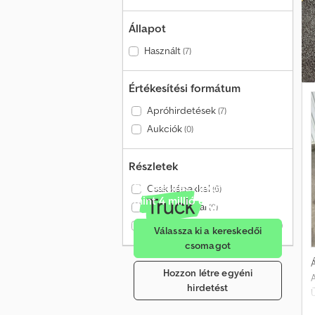
Állapot
Használt
(7)
Értékesítési formátum
Apróhirdetések
(7)
Aukciók
(0)
Részletek
Értékesítés havonta több
Csak képekkel
(6)
mint 4 millió érdeklődőnek
Csak videóval
(0)
Csak ellenőrzött kereskedők
(0)
Válassza ki a kereskedői
csomagot
Á
Hozzon létre egyéni
A
hirdetést
Ü