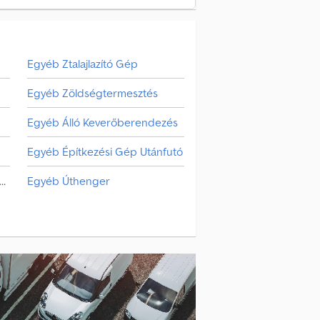
Egyéb Ztalajlazító Gép
Egyéb Zöldségtermesztés
Egyéb Álló Keverőberendezés
Egyéb Építkezési Gép Utánfutó
yéb Növényvédelmi & Műtrágyázó Gép
Egyéb Úthenger
Növényvédelmi & Műtrágyázó Gép
Talajművelő Gép