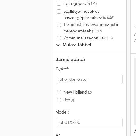
Építőgépek
(5 171)
Szállítójárművek és
haszongépjárművek
(4 446)
Targoncák és anyagmozgató
berendezések
(1 312)
Á
Kommunális technika
(886)
A
Mutass többet
Jármű adatai
Gyártó:
New Holland
(2)
Jet
(1)
Modell:
Á
Ár: