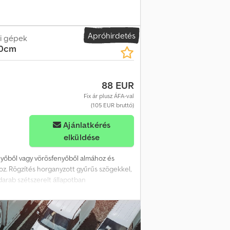
Apróhirdetés
i gépek
20cm
88 EUR
Fix ár plusz ÁFA-val
(105 EUR bruttó)
bb képet
Ajánlatkérés
elküldése
nyőből vagy vörösfenyőből almához és
hoz. Rögzítés horganyzott gyűrűs szögekkel,
darab szétszerelt állapotban
goldható. Más méretek igény esetén
ető. Az ár 1 teherautó mennyiség átvétele