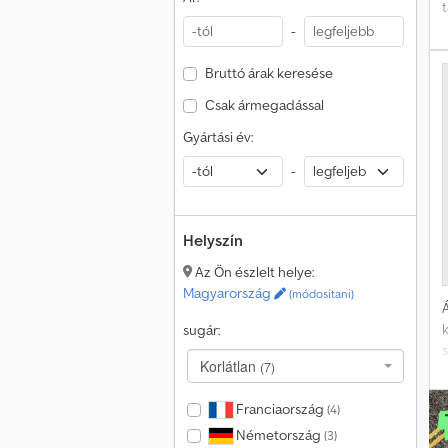
t
-
Bruttó árak keresése
Csak ármegadással
Gyártási év:
-
Helyszín
Az Ön észlelt helye:
Magyarország
(módosítani)
Á
sugár:
s
Korlátlan
(7)
l
Franciaország
(4)
e
Németország
(3)