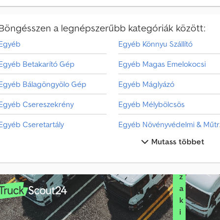
d
e
k
Böngésszen a legnépszerűbb kategóriák között:
l
ő
Egyéb
Egyéb Könnyu Szállító
d
ő
Egyéb Betakarító Gép
Egyéb Magas Emelokocsi
n
e
Egyéb Bálagöngyölo Gép
Egyéb Máglyázó
k
Egyéb Csereszekrény
Egyéb Mélybölcsös
V
á
Egyéb Cseretartály
Eg
l
a
Mutass többet
Egyéb Egyb Klnleges Ptmny
Egyéb Szabván Felépítmény
s
Egyéb Egyéb
Egyéb Szekér
s
z
Egyéb Fa Szállító
Egyéb Talajművelő Gép
a
k
Egyéb Felépítmény
Egyéb Tartélyos Felépítmény
i