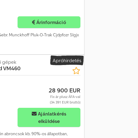
Árinformáció
ebr. Munckhoff Pluk-O-Trak Cjdpfozr Slgjx
Apróhirdetés
i gépek
d VM460
28 900 EUR
Fix ár plusz ÁFA-val
(34 391 EUR bruttó)
Ajánlatkérés
elküldése
lin abroncsok kb. 90%-os állapotban,