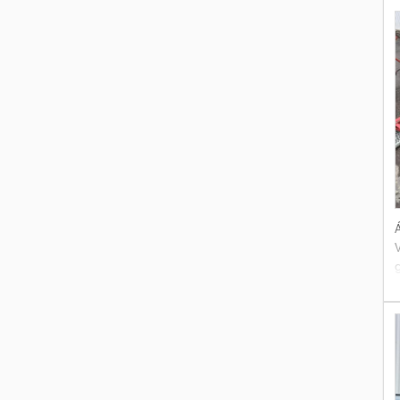
t
Á
g
e