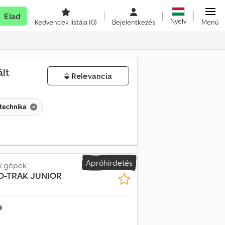
Elad
Nyelv
Kedvencek listája
(0)
Bejelentkezés
Menü
lt
Relevancia
 technika
Apróhirdetés
i gépek
O-TRAK JUNIOR