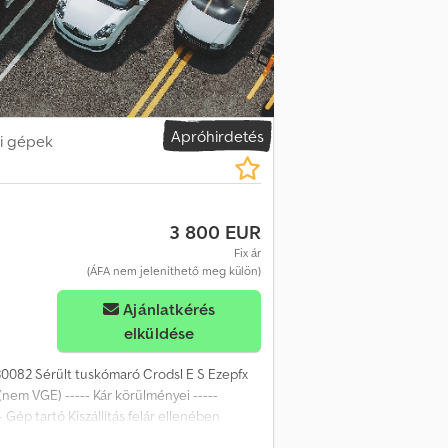
Apróhirdetés
i gépek
3 800 EUR
Fix ár
(ÁFA nem jeleníthető meg külön)
Ajánlatkérés
elküldése
 230082 Sérült tuskómaró Crodsl E S Ezepfx
 (nem VGE) ----- Kár körülményei -----
- Gép tartó Kiszállítás felár ellenében
, egyeztessen időpontot, hogy a legjobb