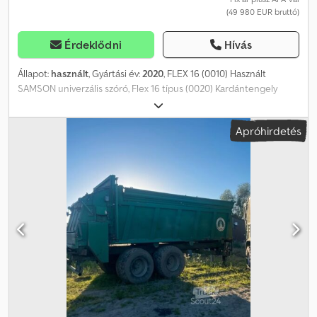
(49 980 EUR bruttó)
Érdeklődni
Hívás
Állapot:
használt
, Gyártási év:
2020
, FLEX 16 (0010) Használt
SAMSON univerzális szóró, Flex 16 típus (0020) Kardántengely
(0030) Gumiabroncsok: 680/85 R32 Alliance (98% állapotban)
Dksdpfjzqp S Iex An Njr (0040) ALB-szabályozó, terhelésfüggő
Apróhirdetés
(0050) Egytengelyes futómű (0060) K80 vonófej (0070) Világítási
rendszer (0080) Figyelmeztető tábla (0090) Széles szórófej (0100)
Határoló szóróberendezés (0110) Hidraulikus kaparással működő
adagoló (0120) Zárócsappantyú