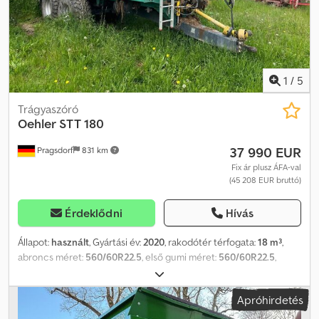
1
/
5
Trágyaszóró
Oehler
STT 180
37 990 EUR
Pragsdorf
831 km
Fix ár plusz ÁFA-val
(45 208 EUR bruttó)
Érdeklődni
Hívás
Állapot:
használt
, Gyártási év:
2020
, rakodótér térfogata:
18 m³
,
abroncs méret:
560/60R22.5
, első gumi méret:
560/60R22.5
,
hátsó gumiabroncs méret:
560/60R22.5
, maximális sebesség:
40
km/h
, Felszereltség:
sűrített levegős fék
, Gumiabroncs (elöl):
Apróhirdetés
560/60R22.5, gumiabroncs (hátul): 560/60R22.5, szélszóró,
kaparópadló, tolózár, támasztóláb / -kerék, tandem