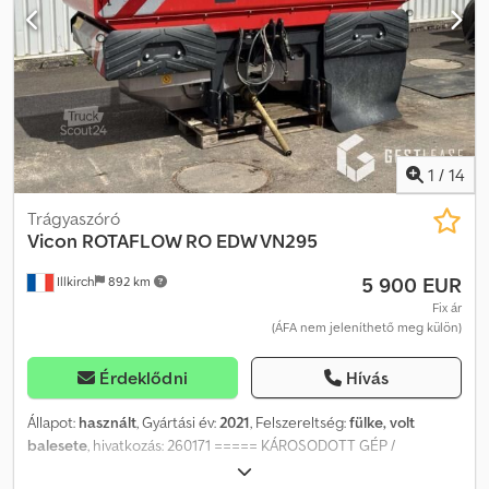
1
/
14
Trágyaszóró
Vicon
ROTAFLOW RO EDW VN295
5 900 EUR
Illkirch
892 km
Fix ár
(ÁFA nem jeleníthető meg külön)
Érdeklődni
Hívás
Állapot:
használt
, Gyártási év:
2021
, Felszereltség:
fülke, volt
balesete
, hivatkozás: 260171 ===== KÁROSODOTT GÉP /
DAMAGED EQUIPMENT / UNFALL MATERIAL ===== Hivatkozás: