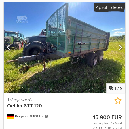
Apróhirdetés
1
/
9
Trágyaszóró
Oehler
STT 120
15 900 EUR
Pragsdorf
831 km
Fix ár plusz ÁFA-val
(18 921 EUR bruttó)