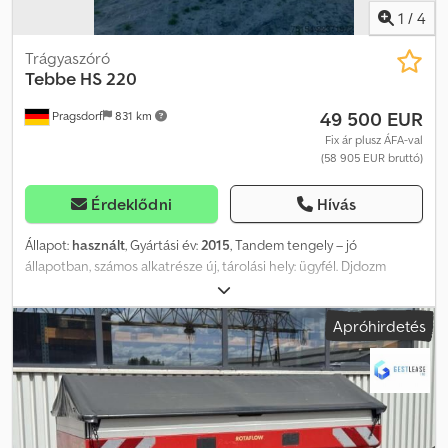
1
/
4
Trágyaszóró
Tebbe
HS 220
49 500 EUR
Pragsdorf
831 km
Fix ár plusz ÁFA-val
(58 905 EUR bruttó)
Érdeklődni
Hívás
Állapot:
használt
, Gyártási év:
2015
, Tandem tengely – jó
állapotban, számos alkatrésze új, tárolási hely: ügyfél. Djdozm
Dyfjpfx An Nekr
Apróhirdetés