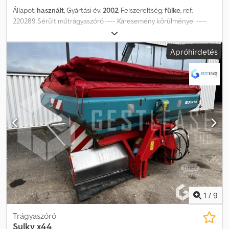
Állapot:
használt
, Gyártási év:
2002
, Felszereltség:
fülke
, ref:
220289 Sérült műtrágyaszóró ---- Káresemény körülményei ----
Felborulás ---- Főbb sérült részegységek ---- Dodpfxjqy Nkfe An
Nskr - Alváz Az eladási ár áfa nélkül értendő. Szállítás külön díj
Apróhirdetés
ellenében megoldható. További információk és fotók
weboldalunkon! Kérjük, egyeztessen időpontot, hogy a lehető
legjobb körülmények között fogadhassuk! Társaságunk, amely a
gépek vételére és eladására specializálódott, gyors szakértői
felmérést és azonnali kifizetést követően mindenféle
professzionális eszköz visszavásárlását is vállalja. Szeretettel várjuk
új telephelyünkön: 17 Route d’Eschau, 67400 ILLKIRCH-
GRAFFENSTADEN Strasbourg déli részén, több mint 100 000 m2-
es gépparkkal és teljesen felszerelt műhellyel rendelkezünk, több,
mint 350 féle eszközt kínálunk: építőipari gépek, anyagmozgató
berendezések, mezőgazdasági gépek, nehézgépjárművek,
személygépkocsik, kisteherautók – a készlet havonta frissül. *A
leírás eltérést tartalmazhat Kapacitás: 151 liter
1
/
9
Trágyaszóró
Sulky
x44