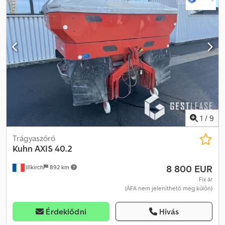
1
/
9
Trágyaszóró
Kuhn
AXIS 40.2
8 800 EUR
Illkirch
892 km
Fix ár
(ÁFA nem jeleníthető meg külön)
Érdeklődni
Hívás