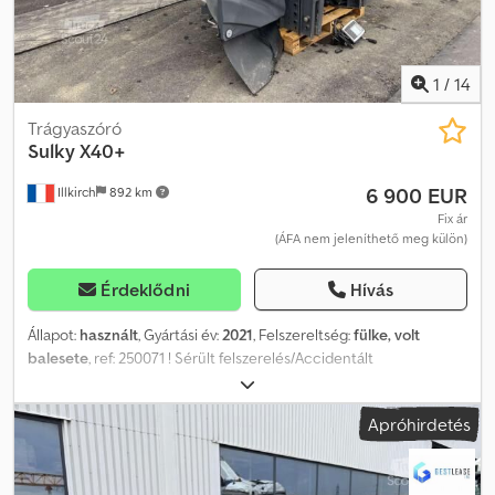
(építőipari gépek, anyagmozgató gépek, mezőgazdasági gépek,
tehergépkocsik, személygépkocsik, kishaszonjárművek) –
készletünk havonta megújul. *A leírásban előforduló hibákért
felelősséget nem vállalunk Mozgathatóság: Függesztett
1
/
14
Kapacitás: 3200 l Szórásszélesség: 39 m
Trágyaszóró
Sulky
X40+
6 900 EUR
Illkirch
892 km
Fix ár
(ÁFA nem jeleníthető meg külön)
Érdeklődni
Hívás
Állapot:
használt
, Gyártási év:
2021
, Felszereltség:
fülke, volt
balesete
, ref: 250071 ! Sérült felszerelés/Accidentált
berendezés/Verunglücktes Material ! Referenciaszám: 250071
Típus: Függesztett vetőgép Márka / Modell: SULKY X40+ Gyártási
Apróhirdetés
év: 2021 ! Sérült felszerelés ! Dodpfxswp Txlj An Nekr - Kár
körülményei: A traktor csatlakozási pontjának törése miatt
lezuhant a földre - Eljárás: VEI szakértői felügyelettel A sérült gép