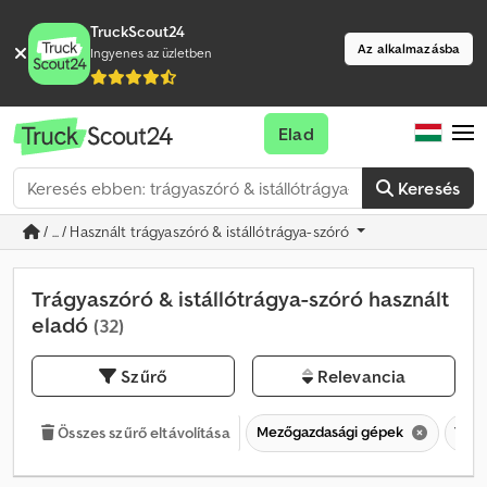
TruckScout24
Az alkalmazásba
Ingyenes az üzletben
Elad
Keresés
/ ... / Használt trágyaszóró & istállótrágya-szóró
Trágyaszóró & istállótrágya-szóró használt
eladó
(32)
Szűrő
Relevancia
Mezőgazdasági gépek
Trág
Összes szűrő eltávolítása