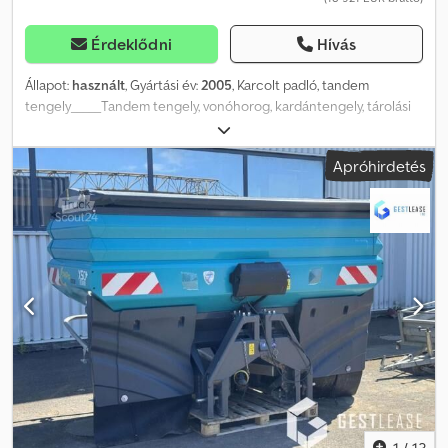
Érdeklődni
Hívás
Állapot:
használt
, Gyártási év:
2005
, Karcolt padló, tandem
tengely_____Tandem tengely, vonóhorog, kardántengely, tárolási
hely: Ügyfél Dkedpfx Anjzqiaxj Ner
Apróhirdetés
1
/
13