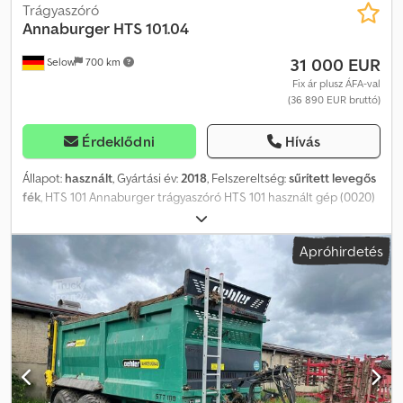
Trágyaszóró
Annaburger
HTS 101.04
31 000 EUR
Selow
700 km
Fix ár plusz ÁFA-val
(36 890 EUR bruttó)
Érdeklődni
Hívás
Állapot:
használt
, Gyártási év:
2018
, Felszereltség:
sűrített levegős
fék
, HTS 101 Annaburger trágyaszóró HTS 101 használt gép (0020)
Gyártási év: 2018 (0030) . WADT11D04JA008804 (0040) Gép gyári
alapfelszereltséggel (0050) Szélszóró berendezés (0060) 2 darab
Apróhirdetés
maróhenger Dkedjx R Ngzjpfx An Njr (0070) Hidraulikusan hajtott
kaparóláncok (0080) Sűrített levegős fékrendszer (0090) K80
alsó vonórúd (0100) Egyszeres kardántengely, nagy szögű (0110)
Világítási rendszer, mechanikus támasztóláb (0120) Hidraulikusan
felhajtható szóróernyő (0130) 2 x kétkörös hidraulikacsatlakozó