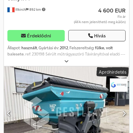
4 600 EUR
Illkirch
892 km
Fix ár
(ÁFA nem jeleníthető meg külön)
Érdeklődni
Hívás
Állapot:
használt
, Gyártási év:
2012
, Felszereltség:
fülke, volt
balesete
, ref: 230198 Sérült műtrágyaszóró Távirányítóval eladó ---
-- Káresemény körülményei ----- Emelőgép leesése ----- Főbb
sérült alkatrészek ----- - Töltőgarat - Alváz - Kiszórórendszer Az
Apróhirdetés
eladási ár ÁFA nélkül értendő. Szállítás felár ellenében lehetséges.
További információk és képek a honlapunkon elérhetők! Dkjdpel
E S Hfjfx An Njr Foglaljon időpontot, hogy a legjobb feltételek
mellett fogadhassuk! Társaságunk, amely mezőgazdasági és ipari
gépek adásvételére szakosodott, minden típusú professzionális
berendezést gyors szakértői értékelés alapján, azonnali
kifizetéssel visszavásárol. Örömmel látjuk új telephelyünkön: 17
Route d’Eschau, 67400 ILLKIRCH-GRAFFENSTADEN. Több mint 100
000 m²-es gépparkkal Strasbourg déli részén és teljesen
felszerelt műhellyel több mint 350 géptípus található nálunk