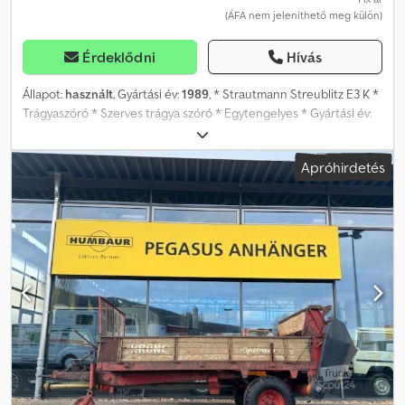
(ÁFA nem jeleníthető meg külön)
Érdeklődni
Hívás
Állapot:
használt
, Gyártási év:
1989
, * Strautmann Streublitz E3 K *
Trágyaszóró * Szerves trágya szóró * Egytengelyes * Gyártási év:
kb. 1989 * Megengedett össztömeg: 4000 kg * Teljes méret: 4800
mm x 1900 mm x 2200 mm * Belső méret: 3100 mm x 1600 mm x
Apróhirdetés
360 mm * Szórószerkezet 2 vízszintes szóróhengerekkel * 2 soros
kaparós padló * Támasztókerék * Felhajtható oldalfalak fából
Dksdpjygql Aofx An Nsr * Fapadló * Elülső rács FIGYELEM!!!!!
KÉRJÜK, OLVASSA EL!!! Fenntartjuk a jogot a köztes értékesítésre,
mivel ezt a tételt más platformokon is kínáljuk. Határozottan
javasoljuk a személyes megtekintést és ellenőrzést, hogy a vevő
ne alkothasson téves elképzelést az állapotról és az
alkalmasságról. Megtekintés és ellenőrzés bármikor, egyeztetett
időpontban lehetséges és kifejezetten kívánatos!!! Az ábrák
hasonlóak, feláras tartozékokat is tartalmazhatnak. A feltüntetett
belső méretek megközelítő adatok. A tévedésekért és gépelési
hibákért nem vállalunk felelősséget, az adatok tájékoztató
jellegűek! BESZÁMÍTÁS SZINTE BÁRMIRE LEHETSÉGES! CSERE ÉS