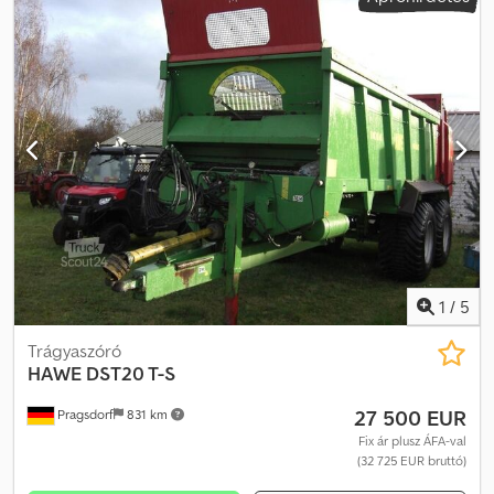
széles szóróberendezés, kaparós padló, kormányzott tengely,
teljesítménymonitor, tolózár, támasztóláb / -kerék, tridem tengely,
kormányzott és emelhető tengely, széles szórószerkezet, 40 km/h,
34 tonna, max. szórásszélesség 24 m, pneumatikus felfüggesztés,
szegélyszóró lemez, raktárhely: ügyfél Djdpfx Anezhdv Aj Nskr
1
/
5
Trágyaszóró
HAWE
DST20 T-S
27 500 EUR
Pragsdorf
831 km
Fix ár plusz ÁFA-val
(32 725 EUR bruttó)