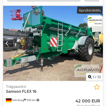
ellenőrzést, hogy a vevőnek ne legyenek téves elképzelései a
termék állapotáról és alkalmasságáról. Megtekintés és ellenőrzés
Apróhirdetés
bármikor, előzetes egyeztetéssel lehetséges és kifejezetten
ajánlott!!! A képek illusztrációk, feláras tartozékokat is
tartalmazhatnak. A megadott belső méretek megközelítő adatok.
A hibákért és elírásokért felelősséget nem vállalunk, minden adat
tájékoztató jellegű! BESZÁMÍTÁS SZINTE BÁRMIRE LEHETSÉGES!!!
CSERE ÉS FELÁR LEHETSÉGES!!! Kiállítási terület: 58285
Gevelsberg, Am Sinnerhoop 17 Nyitvatartás: Hétfő - Péntek 8:30–
17:00, Szombat 8:30–14:00 Több mint 500 új és használt utánfutó
folyamatosan raktáron!!! Pegasus Anhänger GmbH Am
Sinnerhoop 17 58285 Gevelsberg Tel.: Fax:
1
/
10
Trágyaszóró
Samson
FLEX 16
42 000 EUR
Nienburg
955 km
Fix ár plusz ÁFA-val