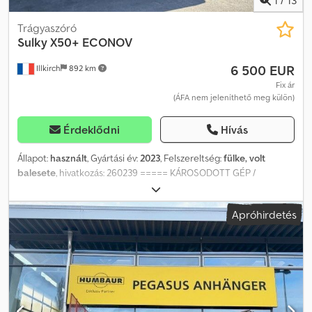
Trágyaszóró
Sulky
X50+ ECONOV
6 500 EUR
Illkirch
892 km
Fix ár
(ÁFA nem jeleníthető meg külön)
Érdeklődni
Hívás
Állapot:
használt
, Gyártási év:
2023
, Felszereltség:
fülke, volt
balesete
, hivatkozás: 260239 ===== KÁROSODOTT GÉP /
DAMAGED EQUIPMENT / VERUNGLÜCKTES MATERIAL =====
Hivatkozási szám: 260239 Típus: MŰTRÁGYASZÓRÓ Márka: SULKY
Apróhirdetés
Modell: X50+ ECONOV Évjárat: 2023 Megjegyzés: HÁZ NÉLKÜL -----
FIGYELEM ----- Károsodott gép / Damaged equipment /
Verunglücktes Material Körülmények: A GÉP A TALAJRA ESETT,
MERT ELTÖRT A HARMADIK RÖGZÍTŐPONT Eljárás: NINCS A gép az
állapotában kerül eladásra, kizárólag szakemberek vagy export
célra. Nincs garancia, visszavételi lehetőség, csere vagy
visszatérítés. No warranty, trade-in, exchange or refund. Keine