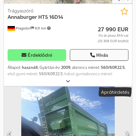
Trágyaszóró
Annaburger
HTS 16D14
27 990 EUR
Pragsdorf
831 km
Fix ár plusz ÁFA-val
(33 308 EUR bruttó)
Érdeklődni
Hívás
Állapot:
használt
, Gyártási év:
2009
, abroncs méret:
560/60R22.5
,
első gumi méret:
560/60R22.5
, hátsó gumiabroncs méret:
560/60R22.5
, maximális sebesség:
40 km/h
, Felszereltség:
sűrített
levegős fék
, Gumiabroncsok (elöl): 560/60R22.5, gumiabroncsok
Apróhirdetés
(hátul): 560/60R22.5, széles szórófej, kaparópadló, támasztóláb / -
kerék, tandem tengely, tandem tengely, széles szórófej, K80
csatlakozás, kardántengely, 16 tonna, tárolási hely: ügyfél.
Dkodpszmb Nqofx An Nor