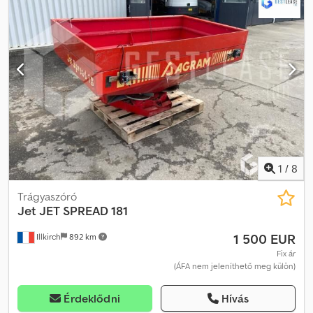
1
/
8
Trágyaszóró
Jet
JET SPREAD 181
1 500 EUR
Illkirch
892 km
Fix ár
(ÁFA nem jeleníthető meg külön)
Érdeklődni
Hívás