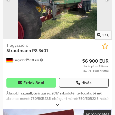
1
/
6
Trágyaszóró
Strautmann
PS 3401
56 900 EUR
Pragsdorf
831 km
Fix ár plusz ÁFA-val
(67 711 EUR bruttó)
Érdeklődni
Hívás
Állapot:
használt
, Gyártási év:
2017
, rakodótér térfogata:
34 m³
,
abroncs méret:
750/50R22.5
, első gumi méret:
750/50R22.5
, hátsó
gumiabroncs méret:
750/50R22.5
, maximális sebesség:
40 km/h
,
munkaszélesség:
2 400 mm
, Felszereltség:
sűrített levegős fék
,
Apróhirdetés
Gumiabroncs (elöl): 750/50R22.5, gumiabroncs (hátul): 750/50R22.5,