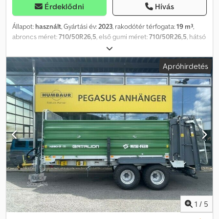
Érdeklődni
Hívás
Állapot:
használt
, Gyártási év:
2023
, rakodótér térfogata:
19 m³
,
abroncs méret:
710/50R26,5
, első gumi méret:
710/50R26,5
, hátsó
gumiabroncs méret:
710/50R26,5
, maximális sebesség:
40 km/h
,
Felszereltség:
sűrített levegős fék
, Gumiabroncsok (elöl):
Apróhirdetés
710/50R26,5, Gumiabroncsok (hátul): 710/50R26,5, Széles
szóróberendezés, tolózár, tandem tengely _____ Üzemóra: 92
Hektár: 92 - Bergmann Universal trágyaszóró TSW 6240 S - 40
km/h - 2 hengeres szórómű kardántengely meghajtással - Spread
(szabadalmaztatott széles szóróberendezés) - megengedett
össztömeg: 24.000 kg - Tandem tengely 710/50 R26,5 BKT 630 - 2
vezetékes légfékrendszer (DLB) - hidraulikusan zárható utánfutó
kormányzott tengely - hidraulikus futómű - nyomtáv: 2.100 mm -
rakodótérfogat: 19 m³ - plató belső méretek: 6900 x 2050 x 1320
mm - hidraulikus hajtású szállítópadló - mindkét oldalon 2
homlokkerék-hajtómű + olajmotorok fokozatmentesen
szabályozhatók - ISOBUS kényelmi vezérlés terminál nélkül - Task
Controller Client engedélyezés - Load Sensing rendszer - 2
darálótengely csavarozott fogakkal - darálómű hidraulikus
1
/
5
tolózárral - hidraulikusan nyitható darálófedél - tárcsás