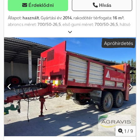
Érdeklődni
Hívás
Állapot:
használt
, Gyártási év:
2014
, rakodótér térfogata:
16 m³
,
abroncs méret:
700/50-26,5
, első gumi méret:
700/50-26,5
, hátsó
gumiabroncs méret:
700/50-26,5
, maximális sebesség:
40 km/h
,
Felszereltség:
sűrített levegős fék
, Gumiabroncs (elöl): 700/50-
Apróhirdetés
26,5, Gumiabroncs (hátul): 700/50-26,5, Széles szóró, kaparós
padló, kormányzott tengely, zárócsappantyú, tandem
tengely_____K80 vonórúd, 20 t megengedett össztömeg, tárolási
hely: ügyfél Dkodjzgqtlspfx An Ner
1
/
9