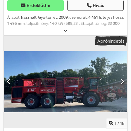
Érdeklődni
Hívás
Állapot:
használt
, Gyártási év:
2009
, üzemórák:
4 451 h
, teljes hossz:
1 495 mm
, teljesítmény:
440 kW (598,23 LE)
, saját tömeg:
33 000
kg
, rakodótér térfogata:
40 000 m³
, maximális sebesség:
25 km/h
,
Felszereltség:
fülke
, Üzemóra: 4451, Szélesség: 300,
Apróhirdetés
Sortávolság/testtávolság: 50, Sorok száma (6-soros), autopilóta,
hidrosztatikus hajtás, figyelmeztető villogó, önjáró_____, Tárolási
hely: ügyfél Dcedpfjzd Iykjx Aglsk
1
/
18