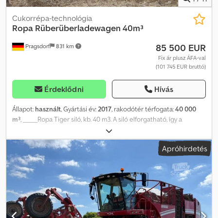
Cukorrépa-technológia
Ropa
Rüberüberladewagen 40m³
85 500 EUR
Pragsdorf
831 km
Fix ár plusz ÁFA-val
(101 745 EUR bruttó)
Érdeklődni
Hívás
Állapot:
használt
, Gyártási év:
2017
, rakodótér térfogata:
40 000
m³
, _____Ropa Tiger siló, kb. 40 m3. A siló elforgatható, így a
rakodást előre jobbra vagy hátra balra lehet végezni, minden
betakarító géphez alkalmas. Az alváz más célokra is használható.
Apróhirdetés
Saját hidraulikus rendszer. RUW futómű. Tárolási hely: Ügyfél.
Dcedpfjzr Tafjx Agljk