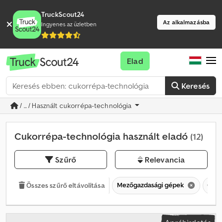
TruckScout24
Az alkalmazásba
Ingyenes az üzletben
Elad
Keresés
/ ... / Használt cukorrépa-technológia
Cukorrépa-technológia használt eladó
(12)
Szűrő
Relevancia
Mezőgazdasági gépek
Cuko
Összes szűrő eltávolítása