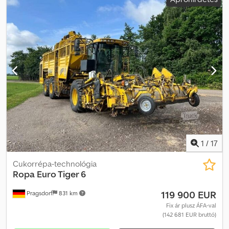
légkondicionálás
, Gumiabroncs (elöl):800/75R32, Gumiabroncs
(hátul):1050/50R32, Üzemórák:6210, Területteljesítmény:5310,
Sorok száma (6-soros), Körvillogó, Hektárszámláló, Központi kenés,
önjáró_____az elmúlt 3 évben kb.: 30 000,- eurót költöttek
javításokra, Tárolási hely: Ügyfél Dsdpjziwawefx Aglsck
1
/
17
Cukorrépa-technológia
Ropa
Euro Tiger 6
119 900 EUR
Pragsdorf
831 km
Fix ár plusz ÁFA-val
(142 681 EUR bruttó)