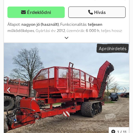
Érdeklődni
Hívás
Állapot:
nagyon jó (használt)
, Funkcionalitás:
teljesen
működőképes
, Gyártási év:
2012
, üzemórák:
6 000 h
, teljes hossz:
1 495 000 mm
, teljes magasság:
4 000 mm
, össztömeg:
32 500 kg
,
Felszereltség:
tempomat, tolatókamera
, ROPA TIGER V8-3
Apróhirdetés
céklatermesztő 2011/2012-es év 6000 munkaóra GVM 32500 kg 3
tengely 6×6 Teljesítmény 600 LE A motor űrtartalma 15928 cc 8-
hengeres motor Teljes hossza 14,95 m Magasság 4 m Csuklós
keret Az eke hidraulikus hajtása Tartálykapacitás 40 m3 Dsdpfx
Agozmv U Iolsck Légkondicionált kabin Fűtés Rádió Autopilot
Tempomat Kamera Joystick Műszaki és vizuális állapota kiváló
Teljes dokumentáció
1
/
11