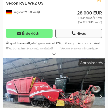
Vecon RVL WR2 OS
28 900 EUR
Pragsdorf
831 km
Fix ár plusz ÁFA-val
(34 391 EUR bruttó)
Érdeklődni
Hívás
Állapot:
használt
, első gumi méret:
0%
, hátsó gumiabroncs méret:
0%
, Sorszám (2-soros), vontatott_____Vecon 2-soros sárgarépa-
betakarító traktorba szerelt távirányítóval és 2 különálló kézi
vezérlővel a kidobó működtetéséhez. A betakarítógép
Apróhirdetés
teljeskörűen átvizsgálva.,Raktárhely: Ügyfél Dsdpfozdgxmex
Agleck