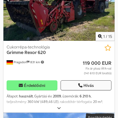
1
/
15
Cukorrépa-technológia
Grimme
Rexor 620
119 000 EUR
Pragsdorf
831 km
Fix ár plusz ÁFA-val
(141 610 EUR bruttó)
Érdeklődni
Hívás
Állapot:
használt
, Gyártási év:
2009
, üzemórák:
6 210 h
,
teljesítmény:
360 kW (489,46 LE)
, rakodótér térfogata:
20 m³
,
abroncs méret:
1050/50R32
, első gumi méret:
800/75R32
, hátsó
gumiabroncs méret:
1050/50R32
, Felszereltség:
fülke,
Apróhirdetés