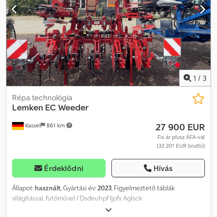
1
/
3
Répa technológia
Lemken
EC Weeder
27 900 EUR
Kassel
861 km
Fix ár plusz ÁFA-val
(33 201 EUR bruttó)
Érdeklődni
Hívás
Állapot:
használt
, Gyártási év:
2023
, Figyelmeztető táblák
világítással, futóművel / Dsdeuhpf Ijpfx Aglsck