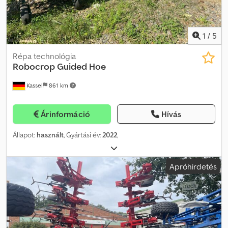
1
/
5
Répa technológia
Robocrop Guided Hoe
Kassel
861 km
Árinformáció
Hívás
Állapot:
használt
, Gyártási év:
2022
,
Apróhirdetés