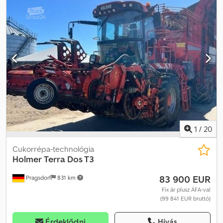
1
/
20
Cukorrépa-technológia
Holmer
Terra Dos T3
83 900 EUR
Pragsdorf
831 km
Fix ár plusz ÁFA-val
(99 841 EUR bruttó)
Érdeklődni
Hívás