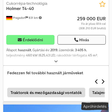
Cukorrépa-technológia
Holmer
T4-40
259 000 EUR
Pragsdorf
831 km
Fix ár plusz ÁFA-val
(308 210 EUR bruttó)
Érdeklődni
Hívás
Állapot:
használt
, Gyártási év:
2019
, üzemórák:
3 405 h
,
teljesítmény:
460 kW (625,43 LE)
, rakodótér térfogata:
45 m³
,
Felszereltség:
fülke, légkondicionálás
, Üzemórák: 3405,
Sor-/testtávolság: 6/45, körlámpa, önjáró_____6 soros, 45 cm sortáv,
kombinált szecskázó levélkidobóval, automata soronkénti
Fedezzen fel további használt járműveket
magasságállítás, Birdview 360 fokos kamerarendszer, tárolási hely:
ügyfél Dcsdpfx Agezdhxujlek
p
Traktorok és mezőgazdasági vontatók
Talajműve
Apróhirdetés