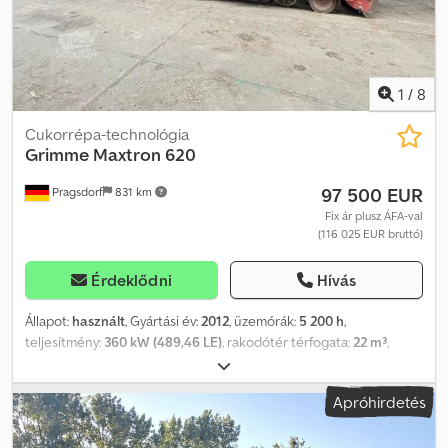
1
/
8
Cukorrépa-technológia
Grimme
Maxtron 620
97 500 EUR
Pragsdorf
831 km
Fix ár plusz ÁFA-val
(116 025 EUR bruttó)
Érdeklődni
Hívás
Állapot:
használt
, Gyártási év:
2012
, üzemórák:
5 200 h
,
teljesítmény:
360 kW (489,46 LE)
, rakodótér térfogata:
22 m³
,
abroncs méret:
900/60R32
, első gumi méret:
Kette
, hátsó
gumiabroncs méret:
900/60R32
, maximális sebesség:
25 km/h
,
Apróhirdetés
Felszereltség:
fülke, kiegészítő fényszórók, légkondicionálás
,
Gumizás (elöl): lánctalp, gumizás (hátul): 900/60R32, üzemóra:
5200, sortávolság/testtávolság: 75, területteljesítmény: 3700,