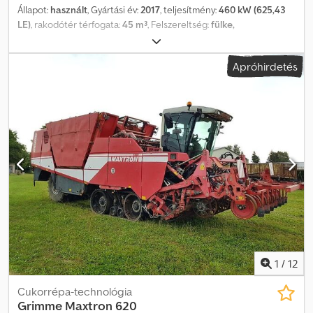
Állapot:
használt
, Gyártási év:
2017
, teljesítmény:
460 kW (625,43
LE)
, rakodótér térfogata:
45 m³
, Felszereltség:
fülke,
légkondicionálás
, Sortávolság / testtávolság: 45 cm, sorok száma
(6 soros), hidrosztatikus hajtás, fényhíd, önjáró, bunker vagy
Apróhirdetés
átrakóbunker_____45 cm sortávolság, 30 t bunker, 4400 üzemóra,
4000 ha, kiemelő vasak, első mulcsozó gumibetétes
kalapácsokkal, telephely: ügyfél Dsdpfx Ajx S Tqyoglock
1
/
12
Cukorrépa-technológia
Grimme
Maxtron 620