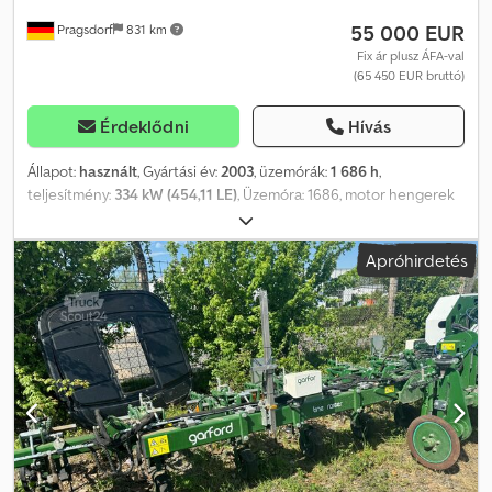
55 000 EUR
Pragsdorf
831 km
Fix ár plusz ÁFA-val
(65 450 EUR bruttó)
Érdeklődni
Hívás
Állapot:
használt
, Gyártási év:
2003
, üzemórák:
1 686 h
,
teljesítmény:
334 kW (454,11 LE)
, Üzemóra: 1686, motor hengerek
száma: 6, sorok száma (6 soros), hidrosztatikus hajtás, központi
kenés, önjáró_____ Saját fedélzeti hidraulika, elektrohidraulikus
Apróhirdetés
vezérlés, automata kormányzás, raktározás helye: Ügyfél Dcjdpfx
Ageymuwieljk