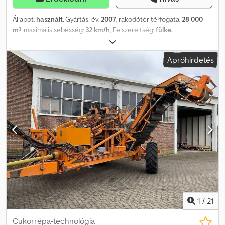
Állapot:
használt
, Gyártási év:
2007
, rakodótér térfogata:
28 000
m³
, maximális sebesség:
32 km/h
, Felszereltség:
fülke,
légkondicionálás
, Sort- / testtávolság: 45-50 cm,
területteljesítmény: 4220, sorszám (6 soros), autopilot, körlámpa,
Apróhirdetés
központi kenés, önjáró_____32 km/h sebességváltó 1. és 2.
fokozattal, 6 soros HR-felvétel Kitskær-modelllel, összkerék-
kormányzás 4WD, differenciálzár, klímaberendezés, csuklós és
kutyamenetes kormányzás, 28 m³ tartály (20 tonna), VHR
sortávolság 45-50 cm (változtatható), eke: KOS 1 – a pajzsokat a
sorhoz igazítja, légrugós ülés, tolató-, elevator- és körkamera
automata üzemmóddal, központi kenés: 1 tartály 8 elosztóval,
autopilot – sorművelés, tempomat – sebesség, a berendezés és a
motorfordulat automatikus sebességszabályozása,
gumiabroncsok: 1050/50 R32 Michelin, 960/50 R32 Trelleborg,
multifunkciós kar. Folyamatos szállítószalag- és hengerbeállítás a
fülkéből, tárolási hely: ügyfél. Dcodszdhctspfx Aglek
1
/
21
Cukorrépa-technológia