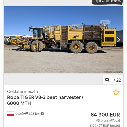
Apróhirdetés
1
/
22
Céklatermesztő
Ropa
TIGER V8-3 beet harvester /
6000 MTH
84 900 EUR
Kraków
328 km
VB plusz ÁFA-val
(104 427 EUR bruttó)