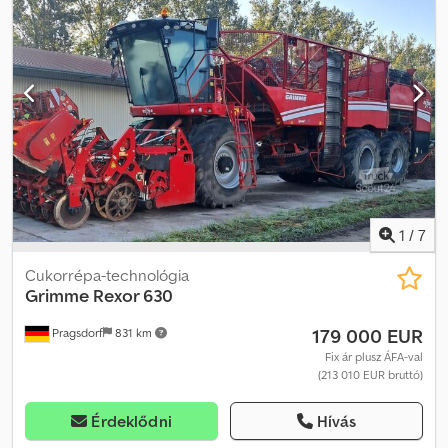
sorszám (4 soros), villogó, hektárszámláló, központi kenés, önjáró,
tisztítóberendezés, bunker ill. átrakóbunker, lombzúzó_____Önjáró,
4 sor 75 cm, 6 sor 50 cm is lehetséges, felszedőegységek
meglévők, 22 tonnás bunker, FM 300 frontmulcsozó, raktárhely:
ügyfélnél Dsdpsyzv Nqjfx Agleck
1
/
7
Cukorrépa-technológia
Grimme
Rexor 630
179 000 EUR
Pragsdorf
831 km
Fix ár plusz ÁFA-val
(213 010 EUR bruttó)
Érdeklődni
Hívás