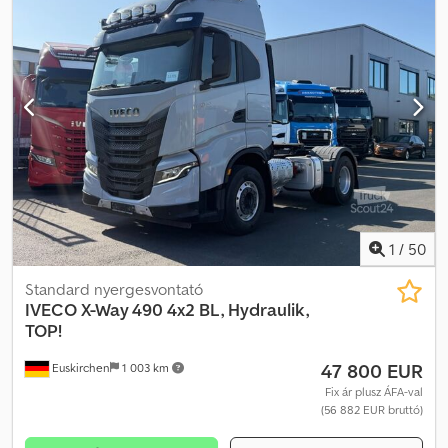
1
/
50
Standard nyergesvontató
IVECO
X-Way 490 4x2 BL, Hydraulik,
TOP!
47 800 EUR
Euskirchen
1 003 km
Fix ár plusz ÁFA-val
(56 882 EUR bruttó)