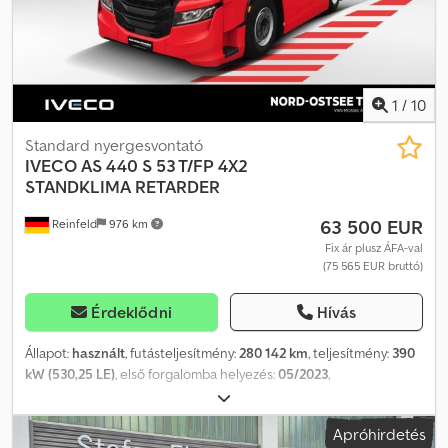
1
/
10
Standard nyergesvontató
IVECO
AS 440 S 53 T/FP 4X2
STANDKLIMA RETARDER
63 500 EUR
Reinfeld
976 km
Fix ár plusz ÁFA-val
(75 565 EUR bruttó)
Érdeklődni
Hívás
Állapot:
használt
, futásteljesítmény:
280 142 km
, teljesítmény:
390
kW (530,25 LE)
, első forgalomba helyezés:
05/2023
,
üzemanyagtípus:
dízel
, össztömeg:
18 000 kg
, üzemanyag:
dízel
,
szín:
piros
, vezetőfülke:
alvófülke
, hajtástípus:
automata
,
Apróhirdetés
kibocsátási osztály:
Euro 6
, felfüggesztés:
acél
, ágyak száma:
2
,