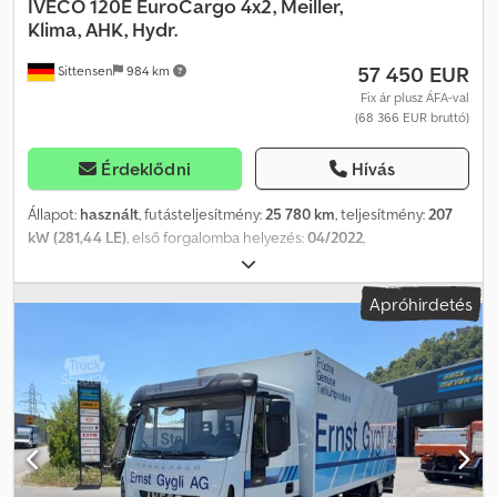
IVECO
120E EuroCargo 4x2, Meiller,
Klima, AHK, Hydr.
57 450 EUR
Sittensen
984 km
Fix ár plusz ÁFA-val
(68 366 EUR bruttó)
Érdeklődni
Hívás
Állapot:
használt
, futásteljesítmény:
25 780 km
, teljesítmény:
207
kW (281,44 LE)
, első forgalomba helyezés:
04/2022
,
üzemanyagtípus:
dízel
, össztömeg:
11 990 kg
, tengelyelrendezés:
2 tengely
, következő vizsga (TÜV):
04/2026
, szín:
fehér
, hajtástípus:
Apróhirdetés
automata
, kibocsátási osztály:
Euro 6
, teljes szélesség:
2 450 mm
,
teljes magasság:
2 850 mm
, rakodótér térfogata:
5 m³
, raktér
hossza:
4 200 mm
, rakodótér szélesség:
2 380 mm
,
raktérmagasság:
500 mm
, Felszereltség:
ABS, elektronikus
stabilitásprogram (ESP), légkondicionálás
, Meiller 3 oldalra
billenős felépítmény, padlóba süllyesztett rögzítőkarikák,
hidraulikus csatlakozó pótkocsihoz, AHK Rockinger vonófej,
sávtartó asszisztens, távolságtartó tempomat, menetstabilizáló
asszisztens, ABS, differenciálzár hátsó tengelyen, motorfék,