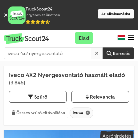
TruckScout24
Az alkalmazásba
Ingyenes az üzletben
Elad
Keresés
Iveco 4X2 Nyergesvontató használt eladó
(3 845)
Szűrő
Relevancia
Iveco
Összes szűrő eltávolítása
Apróhirdetés