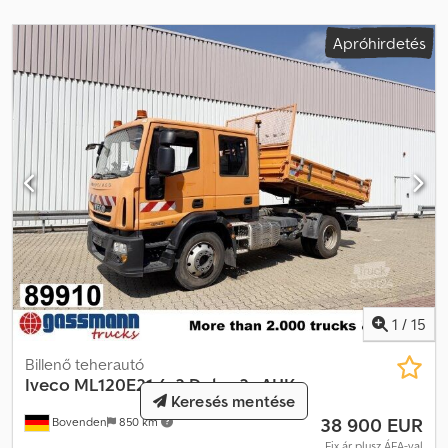
teherautó forgalmi engedély, emelőhátfal, alacsony zajszint,
szervokormány, teherbírás (kg): 2620 Felépítménytípus: LBW,
Apróhirdetés
AdBlue hibás, motor vészüzemmód, HSN/TSN: 4192/000 A
tévedések joga fenntartva.
1
/
15
Billenő teherautó
Iveco
ML120E21 4x2 Doka, 2x AHK
Keresés mentése
38 900 EUR
Bovenden
850 km
Fix ár plusz ÁFA-val