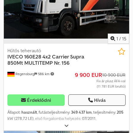
1
/
15
Hűtős teherautó
IVECO
160E28 4x2 Carrier Supra
850Mt MULTITEMP Nr. 156
9 900 EUR
Regensburg
586 km
10 900 EUR
Fix ár plusz ÁFA-val
(11 781 EUR bruttó)
Érdeklődni
Hívás
Állapot:
használt
, futásteljesítmény:
349 437 km
, teljesítmény:
205
kW (278,72 LE)
, első forgalomba helyezés:
07/2011
,
üzemanyagtípus:
dízel
, össztömeg:
16 000 kg
, tengelyelrendezés:
2 tengely
, szín:
fehér
, hajtástípus:
automata
, kibocsátási osztály: