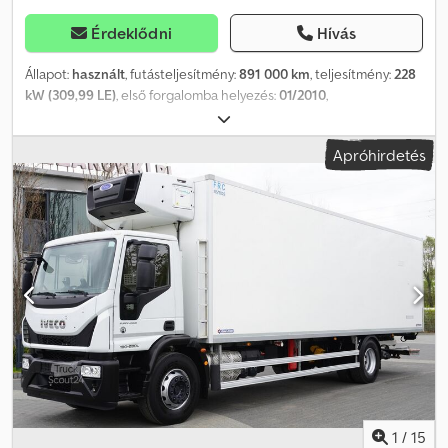
Érdeklődni
Hívás
Állapot:
használt
, futásteljesítmény:
891 000 km
, teljesítmény:
228
kW (309,99 LE)
, első forgalomba helyezés:
01/2010
,
üzemanyagtípus:
dízel
, össztömeg:
19 000 kg
, tengelyelrendezés:
4x2
, üzemanyag:
dízel
, hajtástípus:
automata
, Gyártási év:
2010
, A
Apróhirdetés
turbó meghibásodott! (TURBÓKÁR) A jármű jelenleg nem
használható! A motor és a sebességváltó egyébként rendben van!
A raktér hossza 6,50 m. Dodjt Tw Szepfx Aiksck A raktér belső
magassága kb. 2,25 m.
1
/
15