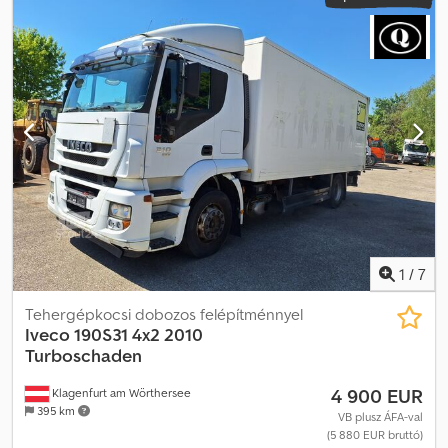
1
/
7
Tehergépkocsi dobozos felépítménnyel
Iveco 190S31 4x2 2010
Turboschaden
4 900 EUR
Klagenfurt am Wörthersee
395 km
VB plusz ÁFA-val
(5 880 EUR bruttó)