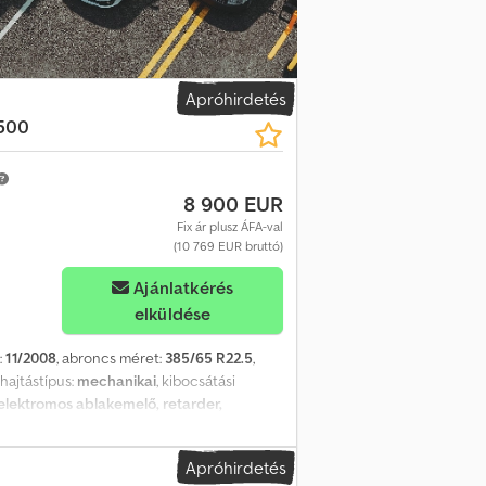
 szállítási szolgáltatásokat / mi intézzük a
akon, világszerte Nagy raktárkészlet új és
son el hozzánk, hogy megtekintse teljes
0 000 m² raktárral és teljesen felszerelt
Apróhirdetés
500
8 900 EUR
Fix ár plusz ÁFA-val
(10 769 EUR bruttó)
Ajánlatkérés
elküldése
:
11/2008
, abroncs méret:
385/65 R22.5
,
, hajtástípus:
mechanikai
, kibocsátási
elektromos ablakemelő, retarder,
ulikus billa szerkezet - Motorfék -
ozrb E Aoiekr Fékek: tárcsafékek Első
Apróhirdetés
ntázat, bal oldalon: 5 mm; gumiabroncs