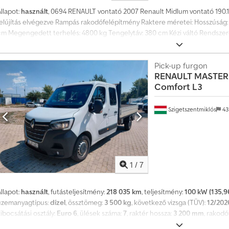
llapot:
használt
, 0694 RENAULT vontató 2007 Renault Midlum vontató 190.
felújítás elvégezve Rampás rakodófelépítmény Raktere méretei: Hosszúság
cm Megengedett terhelés: 4800 kg Tengelytáv: 380 cm Kézi váltó Rendszere
Rendszámtábla: DF174LP Dodpfezr E R Ajx Alijkr 5000 EUR + ÁFA
Pick-up furgon
RENAULT
MASTER 
Comfort L3
Szigetszentmiklós
43
1
/
7
llapot:
használt
, futásteljesítmény:
218 035 km
, teljesítmény:
100 kW (135,9
üzemanyagtípus:
dízel
, össztömeg:
3 500 kg
, következő vizsga (TÜV):
12/202
ibocsátási osztály:
Euro 6
, ülések száma:
7
, raktér hossza:
3 200 mm
, rakodó
Felszereltség:
ABS, elektronikus stabilitásprogram (ESP), központi zár, lé