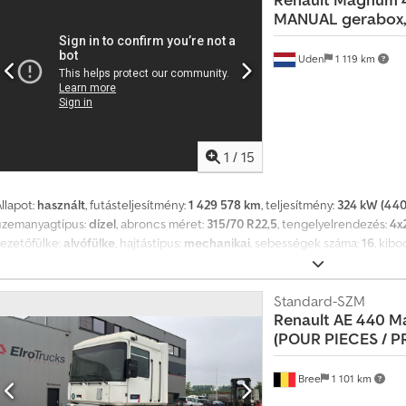
aktárkészlet új és használt alkatrészekből: Mindig a legjobb árakat kínálj
MANUAL gerabox, 
eljes raktárunkat és további információkat kapjon. 130 000 m² területen, 20 
műhellyel várjuk Önt. Tekintse meg videónkat!
Uden
1 119 km
1
/
15
llapot:
használt
, futásteljesítmény:
1 429 578 km
, teljesítmény:
324 kW (440
üzemanyagtípus:
dízel
, abroncs méret:
315/70 R22,5
, tengelyelrendezés:
4x
vezetőfülke:
alvófülke
, hajtástípus:
mechanikai
, sebességek száma:
16
, kibo
eljes hossz:
5 900 mm
, teljes szélesség:
2 500 mm
, teljes magasság:
3 500
elektromos ablakemelő, légkondicionálás, légterelő, légzsák, retarder,
pciók és tartozékok = Dkodpfx Alozla Agsisr - Alumínium üzemanyagtartály - 
Standard-SZM
Renault
AE 440 M
Teljesítményleadó tengely (PTO) - Rádió/CD-lejátszó - Alvókabín - Indításgá
(POUR PIECES / P
315/70 R22,5 Első tengely: Kormányozható; Felfüggesztés: Laprugó Hátsó ten
Légrugó Üres súly: 7800 kg Referenciaszám: 89
Bree
1 101 km