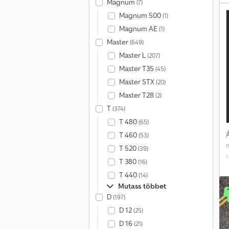
Magnum
(7)
Magnum 500
(1)
Magnum AE
(1)
Master
(649)
Master L
(207)
a
Master T35
(45)
s
Master STX
(20)
Master T28
(2)
m
T
(374)
T 480
(65)
Á
T 460
(53)
T 520
(39)
d
T 380
(16)
T 440
(14)
Mutass többet
D
(197)
D 12
(25)
D 16
(21)