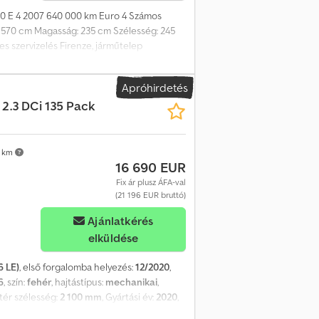
10 E 4 2007 640 000 km Euro 4 Számos
: 570 cm Magasság: 235 cm Szélesség: 245
s szervizelés Firenze, járműtelep
Apróhirdetés
2.3 DCi 135 Pack
 km
16 690 EUR
Fix ár plusz ÁFA-val
(21 196 EUR bruttó)
Ajánlatkérés
elküldése
6 LE)
, első forgalomba helyezés:
12/2020
,
6
, szín:
fehér
, hajtástípus:
mechanikai
,
tér szélesség:
2 100 mm
, Gyártási év:
2020
,
gkondicionálás
, Kérjük, hívjon minket a