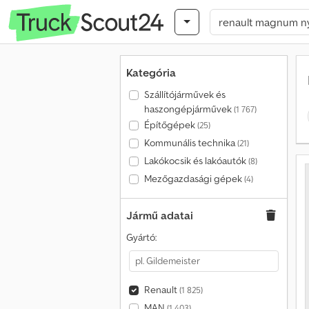
Kategória
Szállítójárművek és
haszongépjárművek
(1 767)
Építőgépek
(25)
Kommunális technika
(21)
Lakókocsik és lakóautók
(8)
Mezőgazdasági gépek
(4)
Jármű adatai
Gyártó:
Renault
(1 825)
MAN
(1 403)