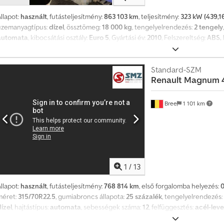
llapot:
használt
, futásteljesítmény:
863 103 km
, teljesítmény:
323 kW (439,1
üzemanyagtípus:
dízel
, össztömeg:
18 000 kg
, tengelyelrendezés:
2 tengely
automata
, kibocsátási osztály:
Euro 5
, Gyártási év:
2010
, Felszereltség:
ABS, 
edoygptfjpfx Alijkr
Standard-SZM
Renault
Magnum 
Bree
1 101 km
1
/
13
llapot:
használt
, futásteljesítmény:
768 814 km
, első forgalomba helyezés:
méret:
315/70R22.5
, gumiabroncs állapota:
25 százalék
, tengelyelrendezés:
ízel
, hajtástípus:
automata
, sebességek száma:
12
, felfüggesztés:
acél-lev
magasság:
3 600 mm
, Gyártási év:
2005
, Felszereltség:
légkondicionálás
, =