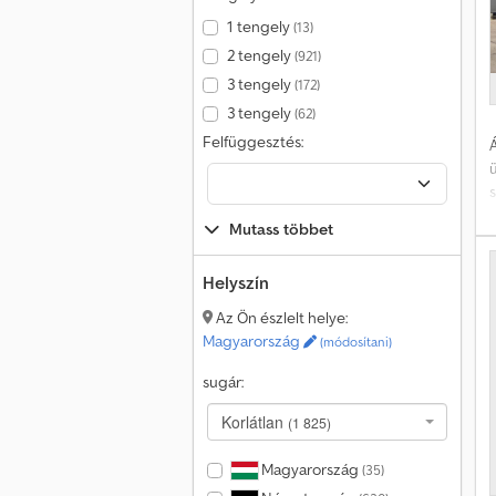
1 tengely
(13)
2 tengely
(921)
3 tengely
(172)
3 tengely
(62)
Felfüggesztés:
Á
s
t
Mutass többet
ü
Helyszín
Az Ön észlelt helye:
d
Magyarország
(módosítani)
sugár:
Korlátlan
(1 825)
Magyarország
(35)