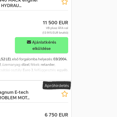
uk. Látogasson el hozzánk, hogy megtekintse
HYDRAU...
000 m² raktárral és teljesen felszerelt
11 500 EUR
VB plusz ÁFA-val
(13 915 EUR bruttó)
Ajánlatkérés
elküldése
,52 LE)
, első forgalomba helyezés:
03/2004
,
2
, üzemanyag:
dízel
, fékek:
retarder
,
csátási osztály:
Euro 3
, felfüggesztés:
egyéb
,
 mm
, Gyártási év:
2004
, Felszereltség:
ABS,
 szervokormány, tempomat
, = További
Apróhirdetés
Tetős spoiler - Billentő hidraulika -
agnum E-tech
tló = További információk = Gumiszerelés:
ROBLEM MOT...
gely: Kettős gumiszerelés; Felfüggesztés:
6 750 EUR