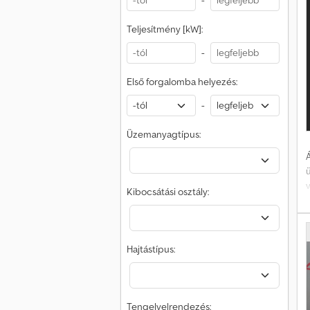
-
r
t
Teljesítmény [kW]:
-
Első forgalomba helyezés:
-
Üzemanyagtípus:
Á
Kibocsátási osztály:
t
o
Hajtástípus:
Tengelyelrendezés: