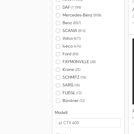
DAF
(1 199)
Á
Mercedes-Benz
(908)
Benz
(897)
D
SCANIA
(813)
Volvo
(671)
Iveco
(474)
Ford
(89)
FAYMONVILLE
(28)
Krone
(25)
SCHMITZ
(19)
SARIS
(16)
FLIEGL
(13)
Bürstner
(12)
Á
Modell:
d