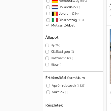
Németország
(630)
Á
Hollandia
(506)
Belgium
(284)
Olaszország
(132)
Mutass többet
Állapot
Új
(217)
Kiállítási gép
(2)
Használt
(1 605)
Hiba
(1)
Értékesítési formátum
Apróhirdetések
(1 825)
Aukciók
(0)
Á
k
Részletek