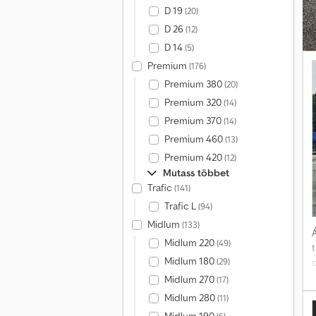
1
D 19
(20)
v
D 26
(12)
h
D 14
r
(5)
Premium
(176)
Premium 380
(20)
Premium 320
(14)
Premium 370
(14)
Premium 460
(13)
Premium 420
(12)
Mutass többet
Trafic
(141)
Trafic L
(94)
Midlum
(133)
Á
Midlum 220
(49)
Midlum 180
(29)
o
Midlum 270
(17)
Midlum 280
(11)