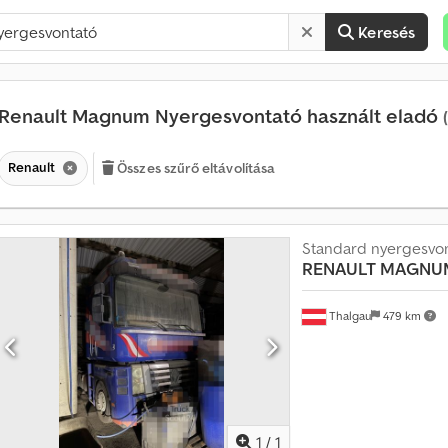
Keresés
Renault Magnum Nyergesvontató használt eladó
Renault
Összes szűrő eltávolítása
Standard nyergesvo
RENAULT
MAGNUM
Thalgau
479 km
Kérjen tö
1
/
1