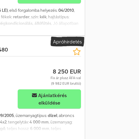
6 LE)
, első forgalomba helyezés:
04/2010
,
, fékek:
retarder
, szín:
kék
, hajtástípus:
légkondicionálás, állófűtés
, Jó állapotban
Apróhirdetés
480
8 250 EUR
Fix ár plusz ÁFA-val
(9 982 EUR bruttó)
Ajánlatkérés
elküldése
09/2005
, üzemanyagtípus:
dízel
, abroncs
4x2
, tengelytáv:
4 000 mm
, üzemanyag:
egő
, teljes hossz:
6 000 mm
, teljes
 További lehetőségek és tartozékok = -