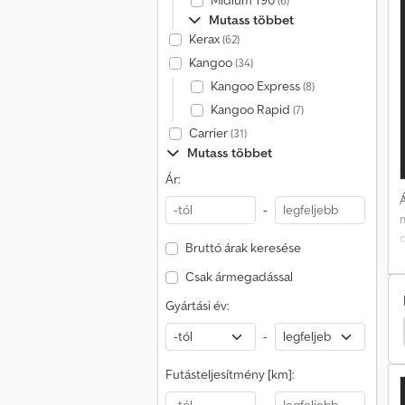
Midlum 190
(6)
Mutass többet
o
Kerax
(62)
Kangoo
(34)
Kangoo Express
(8)
Kangoo Rapid
(7)
Carrier
(31)
Mutass többet
Ár:
Á
-
d
Bruttó árak keresése
Csak ármegadással
Gyártási év:
d Transit Connect Transporter
Ford Transit Connect
-
e
Futásteljesítmény [km]:
m