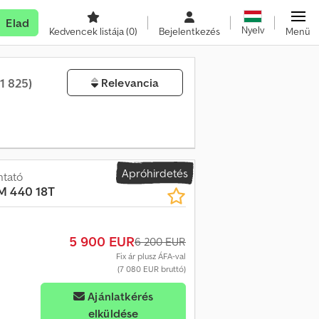
Elad
Nyelv
Kedvencek listája
(0)
Bejelentkezés
Menü
(1 825)
Relevancia
Apróhirdetés
ntató
 440 18T
5 900 EUR
6 200 EUR
Fix ár plusz ÁFA-val
(7 080 EUR bruttó)
bb képet
Ajánlatkérés
elküldése