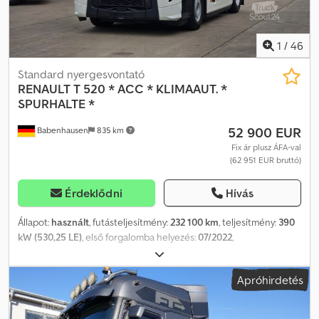
1
/
46
Standard nyergesvontató
RENAULT
T 520 * ACC * KLIMAAUT. *
SPURHALTE *
52 900 EUR
Babenhausen
835 km
Fix ár plusz ÁFA-val
(62 951 EUR bruttó)
Érdeklődni
Hívás
Állapot:
használt
, futásteljesítmény:
232 100 km
, teljesítmény:
390
kW (530,25 LE)
, első forgalomba helyezés:
07/2022
,
üzemanyagtípus:
dízel
, össztömeg:
18 000 kg
, tengelyelrendezés:
2 tengely
, következő vizsga (TÜV):
06/2026
, szín:
fehér
, hajtástípus:
Apróhirdetés
automata
, Gyártási év:
2022
, Felszereltség:
ABS, elektronikus
stabilitásprogram (ESP), koromszűrő, légkondicionálás,
navigációs rendszer, állófűtés
, RENAULT T 520 – ACC –