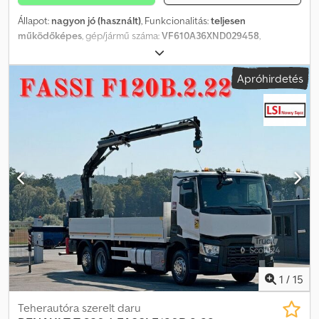
Állapot:
nagyon jó (használt)
, Funkcionalitás:
teljesen
működőképes
, gép/jármű száma:
VF610A36XND029458
,
futásteljesítmény:
4 950 000 km
, teljesítmény:
360 kW (489,46 LE)
,
első forgalomba helyezés:
10/2021
, üzemanyagtípus:
dízel
,
Apróhirdetés
maximális teherbírás:
18 000 kg
, össztömeg:
18 000 kg
, abroncs
méret:
385/55 R22,5 - 295/60 R22,5
, tengelyelrendezés:
2
tengely
, következő vizsga (TÜV):
10/2025
, fékek:
motorfék
, szín:
fehér
, vezetőfülke:
alvófülke
, hajtástípus:
automata
, kibocsátási
osztály:
Euro 6
, felfüggesztés:
levegő
, Gyártási év:
2022
, üzemi
tömeg:
7 864 kg
, Felszereltség:
ABS, differenciálzár, fedélzeti
számítógép, kipörgésgátló, kompresszor, légkondicionálás,
légterelő, légzsák, navigációs rendszer, tempomat, állófűtés
,
KIVÁLÓ ÁLLAPOT - ARANY SZERVIZ - TELJES SZERVIZ Dsdpfx
Abevpd U Eeujkr
1
/
15
Teherautóra szerelt daru