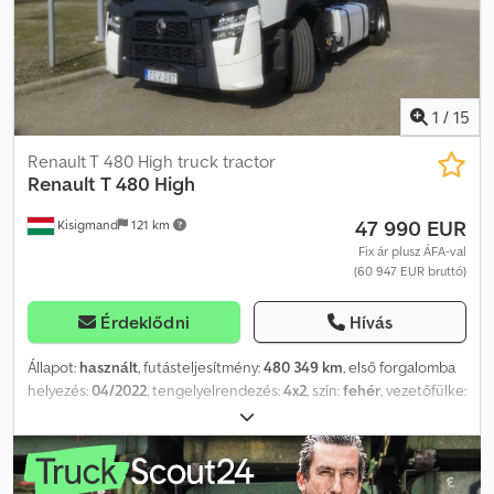
RUGÓS HÁTSÓ: LÉGRUGÓS DARU: FASSI F120B.2.22 + TÁVIRÁNYÍTÓ
TEL: KUBA - lengyel, angol, német, olasz SEBASTIAN - lengyel,
német, olasz, ? LASZLO - magyar COSTEL - román (románul
minden exportügyi ügyintézést elvégzünk, beleértve a szükséges
dokumentumokat is) Dodpfx Abszr Dhaouskr RADEK - ? : 1741
1
/
15
Renault T 480 High truck tractor
Renault
T 480 High
47 990 EUR
Kisigmand
121 km
Fix ár plusz ÁFA-val
(60 947 EUR bruttó)
Érdeklődni
Hívás
Állapot:
használt
, futásteljesítmény:
480 349 km
, első forgalomba
helyezés:
04/2022
, tengelyelrendezés:
4x2
, szín:
fehér
, vezetőfülke:
alvófülke
, Gyártási év:
2022
, Felszereltség:
elektromos
ablakemelő, ködlámpák, légkondicionálás
, = További opciók és
tartozékok = - ADR - Ikerkeréktengely - Klímavezérlés = További
információk = Bruttó tömeg: 8.336 kg Hasznos teher: 9.664 kg