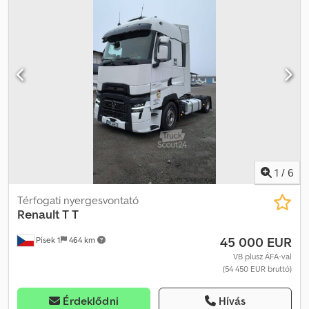
1
/
6
Térfogati nyergesvontató
Renault T
T
45 000 EUR
Písek 1
464 km
VB plusz ÁFA-val
(54 450 EUR bruttó)
Érdeklődni
Hívás