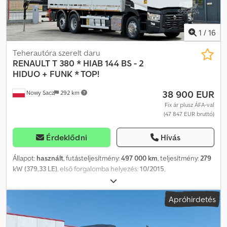
1
/
16
Teherautóra szerelt daru
RENAULT
T 380 * HIAB 144 BS - 2
HIDUO + FUNK * TOP!
38 900 EUR
Nowy Sacz
292 km
Fix ár plusz ÁFA-val
(47 847 EUR bruttó)
Érdeklődni
Hívás
Állapot:
használt
, futásteljesítmény:
497 000 km
, teljesítmény:
279
kW (379,33 LE)
, első forgalomba helyezés:
10/2015
,
üzemanyagtípus:
dízel
, össztömeg:
26 000 kg
, tengelyelrendezés:
3 tengely
, fékek:
retarder
, szín:
fehér
, hajtástípus:
automata
,
Apróhirdetés
raktér hossza:
6 800 mm
, rakodótér szélesség:
2 450 mm
,
raktérmagasság:
900 mm
, Gyártási év:
2015
, Felszereltség:
ABS,
daru, légkondicionálás
, Renault T 380 Plató: 6,80 m + DARU +