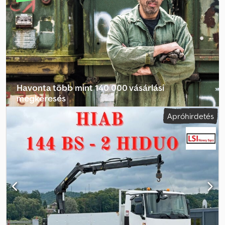
TELJES ÖSSZTÖMEG: 18.000 kg A fekvőhelyek száma: 2
Dkedeznky Uepfx Abuor Tulajdonosok száma: 1
Havonta több mint 140 000 vásárlási
megkeresés
Apróhirdetés
Válassza ki a kereskedői csomagot