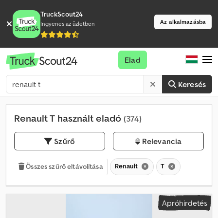
TruckScout24
Az alkalmazásba
Ingyenes az üzletben
Elad
Keresés
Renault T használt eladó
(374)
Szűrő
Relevancia
Renault
T
Összes szűrő eltávolítása
Apróhirdetés