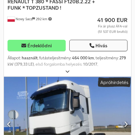
RENAULT
T 380 * FASSI F120B.2.22 +
FUNK * TOPZUSTAND !
41 900 EUR
Nowy Sacz
292 km
Fix ár plusz ÁFA-val
(51 537 EUR bruttó)
Érdeklődni
Hívás
Állapot:
használt
, futásteljesítmény:
464 000 km
, teljesítmény:
279
kW (379,33 LE)
, első forgalomba helyezés:
10/2017
,
üzemanyagtípus:
dízel
, össztömeg:
26 000 kg
, tengelyelrendezés:
3 tengely
, fékek:
retarder
, szín:
fehér
, hajtástípus:
automata
,
Apróhirdetés
raktér hossza:
6 800 mm
, rakodótér szélesség:
2 550 mm
,
raktérmagasság:
600 mm
, Gyártási év:
2017
, Felszereltség:
ABS,
daru, légkondicionálás
, Renault T 380 Plató: 6,80 m + DARU +
TÁVIRÁNYÍTÓ BALESETMENTES JÓ ÁLLAPOTBAN! • GYÁRTÁSI ÉV:
2017 • FUTÁSTELJESÍTMÉNY: 464 000 km FELSZERELTSÉG: • ABS •
KÖZPONTI ZÁR • ELEKTROMOS ABLAKOK • ELEKTROMOS TÜKRÖK
• SZERVOKORMÁNY • TACHOGRAPH PLATÓ MÉRETEI: 680 x 255 x
60 cm (H x SZ x M) RAKTERHELÉS: 13 600 kg TELJES TÖMEG: 26
000 kg TENGELYTÁV: 495/133 cm GUMI MÉRET: 315/70R22,5 ELSŐ: