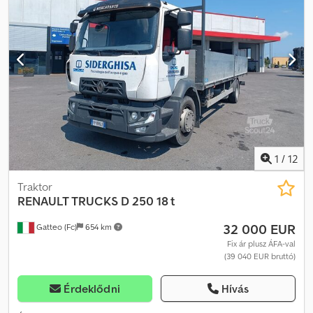
TÁVIRÁNYÍTÓ BALESETMENTES JÓ ÁLLAPOTBAN! • GYÁRTÁSI ÉV:
2015 • FUTÁSTELJESÍTMÉNY: 497 000 km FELSZERELTSÉG: • ABS
Dodpfxjzp A Sfo Abuekr • KÖZPONTI ZÁR • ELEKTROMOS ABLAKOK
• ELEKTROMOS TÜKRÖK • SZERVOKORMÁNY • TACHOGRAPH
PLATÓ: 680 x 245 x 90 cm (H x Sz x M) TEHERHORDÓKÉPESSÉG: 13
000 kg TELJES TÖMEG: 26 000 kg TENGELYTÁV: 480/136 cm GUMI
MÉRET: 315/70R22,5 ELSŐ: RUGÓS HÁTSÓ: LÉGRUGÓS DARU: HIAB
144 BS - 2 HIDUO + TÁVIRÁNYÍTÓ TEL: KUBA – lengyel, angol,
német, olasz SEBASTIAN – lengyel, német, olasz LÁSZLÓ – magyar
COSTEL – román (románul elintézzük az exporttal kapcsolatos
összes formalitást, beleértve a szükséges dokumentumokat)
1
/
12
RADEK – ? : 0875
Traktor
RENAULT TRUCKS
D 250 18 t
32 000 EUR
Gatteo (Fc)
654 km
Fix ár plusz ÁFA-val
(39 040 EUR bruttó)
Érdeklődni
Hívás